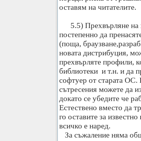
оставям на читателите.
5.5) Прехвърляне на н
постепенно да пренасят
(поща, браузване,разрабо
новата дистрибуция, мож
прехвърляте профили, 
библиотеки и т.н. и да 
софтуер от старата ОС. 
сътресения можете да и
докато се убедите че ра
Естествено вместо да тр
го оставите за известно 
всичко е наред.
За съжаление няма общи