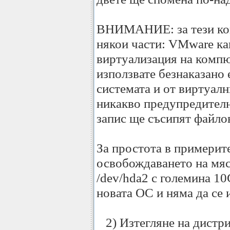
ВНИМАНИЕ: за тези кои
някои части: VMware как
виртуализация на комп
използвате безнаказано 
системата и от виртуал
никакво предупредителн
запис ще съсипят файло
За простота в примерит
освобождаването на мяс
/dev/hda2 с големина 10
новата ОС и няма да се 
2) Изтегляне на дистр