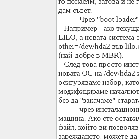
го понасям, затова и не 
дам съвет.
- Чрез "boot loader"-
Например - ако текуща
LILO, а новата система 
other=/dev/hda2 във lil
(най-добре в MBR).
След това просто инста
новата ОС на /dev/hda2 
осигуряваме избор, кат
модифицираме началнот
без да "закачаме" старат
- чрез инсталационни
машина. Ако сте остави
файл, който ви позволяв
зареждането, можете да 