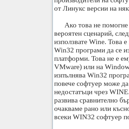
от Линукс версии на ня
Ако това не помогне -
вероятен сценарий, сле
използвате Wine. Това е
Win32 програми да се и
платформи. Това не е е
VMware) или на Windows
изпълнява Win32 програ
повече софтуер може да
недостатъци чрез WINE.
развива сравнително бър
очакваме рано или късн
всеки WIN32 софтуер п