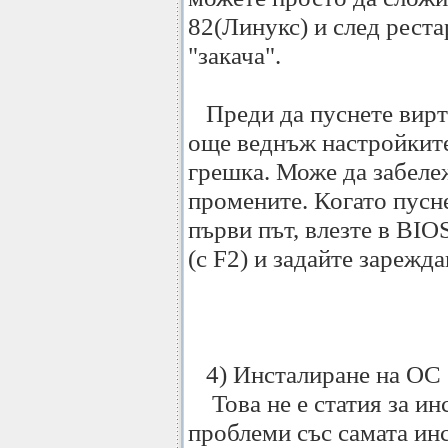
82(Линукс) и след рест
"закача".
Преди да пуснете вирт
още веднъж настройките
грешка. Може да забележ
промените. Когато пусн
първи път, влезте в BI
(с F2) и задайте зареж
4) Инсталиране на ОС 
Това не е статия за инс
проблеми със самата ин