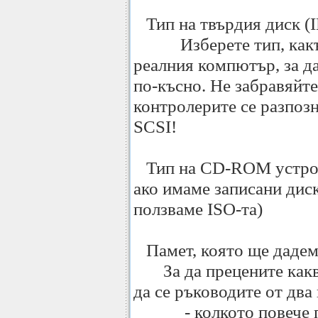
Тип на твърдия диск (I
Изберете тип, какъвт
реалния компютър, за д
по-късно. Не забравяйт
контролерите се разпозн
SCSI!
Тип на CD-ROM устройс
ако имаме записани диск
ползваме ISO-та)
Памет, която ще дадем
За да прецените каква 
да се ръководите от дв
- колкото повече пам