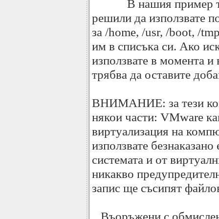
В нашия пример това 
решили да използвате п
за /home, /usr, /boot, /tm
им в списъка си. Ако иск
използвате в момента и 
трябва да оставите до
ВНИМАНИЕ: за тези кои
някои части: VMware как
виртуализация на комп
използвате безнаказано 
системата и от виртуал
никакво предупредителн
запис ще съсипят файло
Въоръжени с обмислени