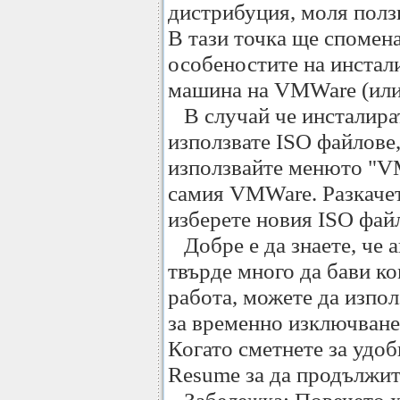
дистрибуция, моля полз
В тази точка ще спомена
особеностите на инстал
машина на VMWare (или
В случай че инсталират
използвате ISO файлове,
използвайте менюто "V
самия VMWare. Разкаче
изберете новия ISO файл
Добре е да знаете, че а
твърде много да бави к
работа, можете да изпо
за временно изключване
Когато сметнете за удоб
Resume за да продължи