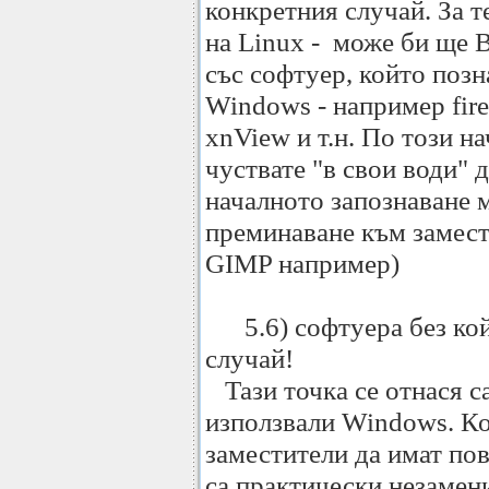
конкретния случай. За 
на Linux - може би ще В
със софтуер, който позн
Windows - например firef
xnView и т.н. По този н
чуствате "в свои води" 
началното запознаване 
преминаване към замест
GIMP например)
5.6) софтуера без койт
случай!
Тази точка се отнася са
използвали Windows. К
заместители да имат по
са практически незамен