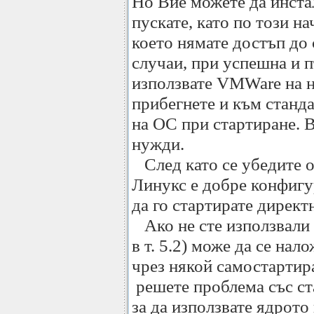
Но Вие можете да инста
пускате, като по този н
което нямате достъп до 
случаи, при успешна и 
използвате VMWare на 
прибегнете и към станд
на ОС при стартиране. 
нужди.
След като се убедите о
Линукс е добре конфигу
да го стартирате директ
Ако не сте използвали 
в т. 5.2) може да се нал
чрез някой самостарти
решете проблема със ст
за да използвате ядрото