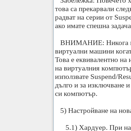
Забележка: Повечето хо
това са прекарвали сле
радват на серии от Susp
ако имате спешна задача 
ВНИМАНИЕ: Никога не
виртуални машини когат
Това е еквивалентно на
на виртуалния компютър
използвате Suspend/Resu
дълго и за изключване и
си компютър.
5) Настройване на нов
5.1) Хардуер. При нас