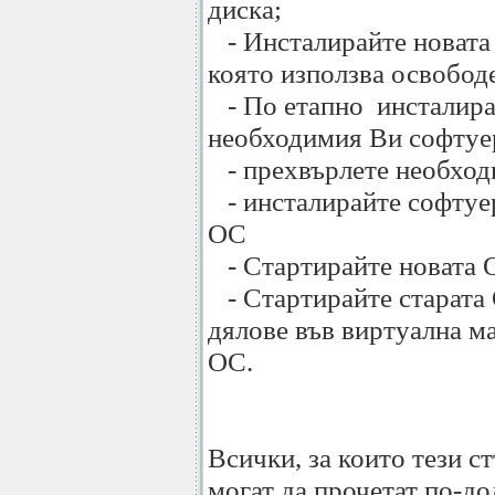
диска;
- Инсталирайте новата
която използва освобод
- По етапно инсталира
необходимия Ви софтуер
- прехвърлете необход
- инсталирайте софтуер
ОС
- Стартирайте новата 
- Стартирайте старата 
дялове във виртуална м
ОС.
Всички, за които тези с
могат да прочетат по-дол