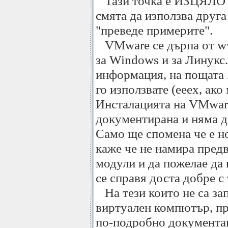
Тази точка е ИЗЦЯЛО 
смята да използва друга
"преведе примерите".
VMware се дърпа от w
за Windows и за Линукс
информация, на пощата 
го използвате (ееех, ако
Инсталацията на VMware
документирана и няма д
Само ще спомена че е н
каже че не намира пред
модули и да пожелае да
се справя доста добре с 
На тези които не са зап
виртуален компютър, пр
по-подробно документа