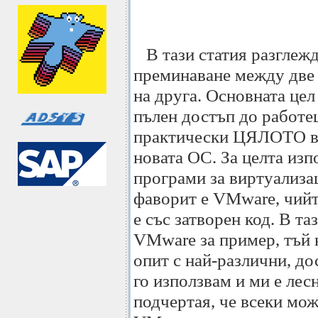
В тази статия разглежд
преминаване между две
на друга. Основната цел
пълен достъп до работе
практически ЦЯЛОТО вр
новата ОС. За целта изп
програми за виртуализа
фаворит е VMware, чийт
е със затворен код. В т
VMware за пример, тъй
опит с най-различни, до
го използвам и ми е лес
подчертая, че всеки мож