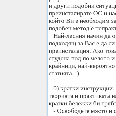
и други подобни ситуаци
преинсталирате ОС и на
който Ви е необходим за
подобен метод е непракт
Най-лесния начин да оп
подходящ за Вас е да си
преинсталация. Ако това
студена под по челото и
крайници, най-вероятно 
статията. :)
0) кратки инструкции. З
теорията и практиката н
кратки бележки би трябв
- Освободете място и с