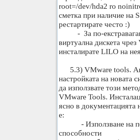
root=/dev/hda2 ro noinit
сметка при наличие на 
рестартирате често :)
- За по-екстравагантн
виртуална дискета чрез
инсталирате LILO на нея 
5.3) VMware tools. Ак
настройката на новата 
да използвате този мето
VMware Tools. Инсталац
ясно в документацията 
е:
- Използване на по-
способности