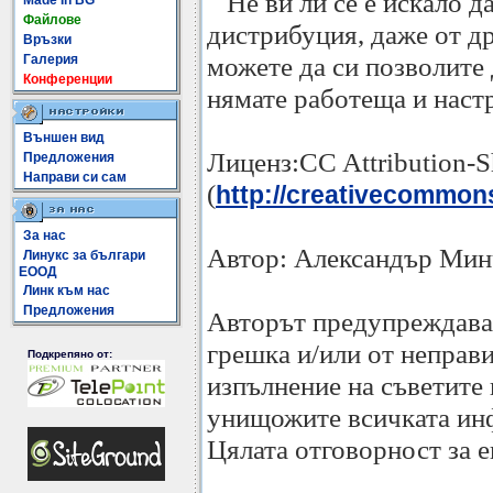
Не ви ли се е искало д
Made In BG
Файлове
дистрибуция, даже от др
Връзки
можете да си позволите д
Галерия
Конференции
нямате работеща и наст
Външен вид
Лиценз:CC Attribution-S
Предложения
Направи си сам
(
http://creativecommons.
За нас
Автор: Александър Мин
Линукс за българи
ЕООД
Линк към нас
Предложения
Авторът предупреждава ч
грешка и/или от неправ
Подкрепяно от:
изпълнение на съветите 
унищожите всичката ин
Цялата отговорност за 