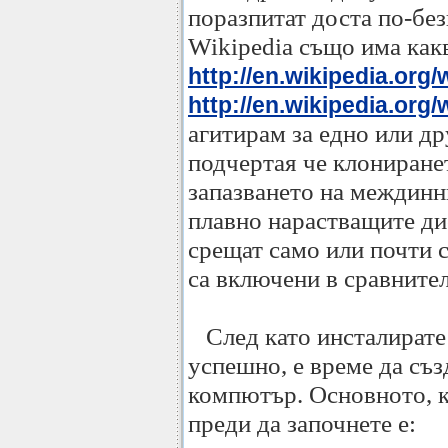
поразпитат доста по-бе
Wikipedia също има как
http://en.wikipedia.org/w
http://en.wikipedia.org/
агитирам за едно или др
подчертая че клониране
запазването на междинни
плавно нарастващите ди
срещат само или почти 
са включени в сравнител
След като инсталирате 
успешно, е време да съз
компютър. Основното, к
преди да започнете е: