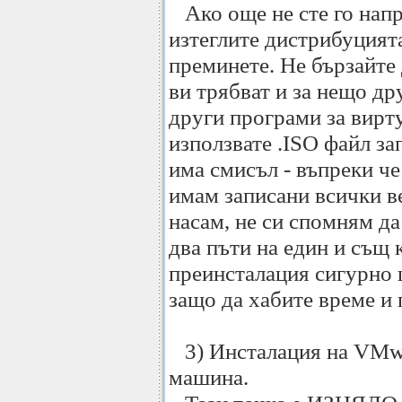
Ако още не сте го напр
изтеглите дистрибуцията
преминете. Не бързайте 
ви трябват и за нещо др
други програми за вирт
използвате .ISO файл за
има смисъл - въпреки ч
имам записани всички ве
насам, не си спомням да
два пъти на един и същ 
преинсталация сигурно 
защо да хабите време и
3) Инсталация на VMwa
машина.