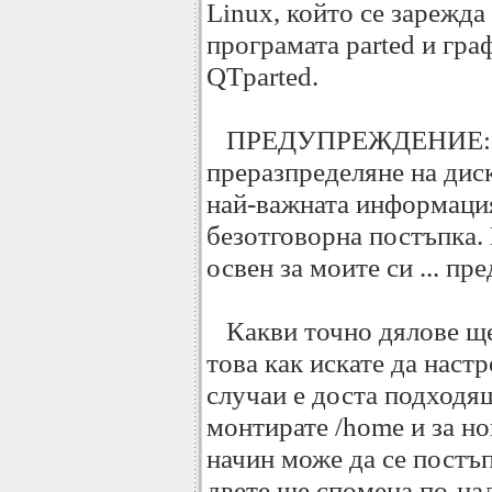
Linux, който се зарежд
програмата parted и гра
QTparted.
ПРЕДУПРЕЖДЕНИЕ: пр
преразпределяне на диск
най-важната информаци
безотговорна постъпка. 
освен за моите си ... пр
Какви точно дялове ще 
това как искате да наст
случаи е доста подходя
монтирате /home и за но
начин може да се постъп
двете ще спомена по-на