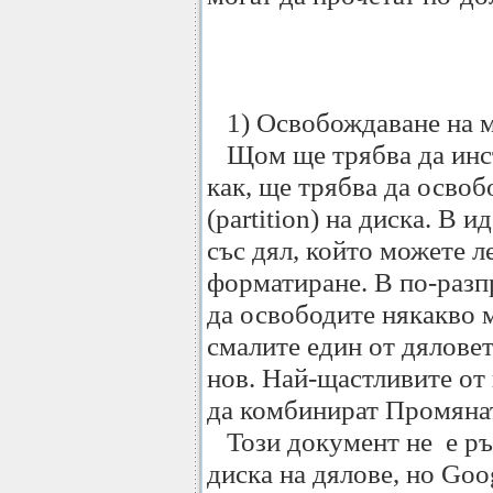
1) Освобождаване на 
Щом ще трябва да инст
как, ще трябва да освоб
(partition) на диска. В 
със дял, който можете л
форматиране. В по-разп
да освободите някакво м
смалите един от дяловет
нов. Най-щастливите от
да комбинират Промяната
Този документ не е рък
диска на дялове, но Goo