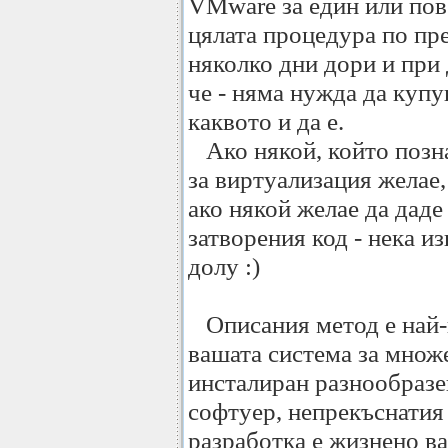
VMware за един или пов
цялата процедура по пр
няколко дни дори и при 
че - няма нужда да купу
каквото и да е.
Ако някой, който позна
за виртуализация желае,
ако някой желае да даде
затворения код - нека и
долу :)
Описания метод е най-
вашата система за множе
инсталиран разнообразе
софтуер, непрекъснатия
разработка е жизнено в