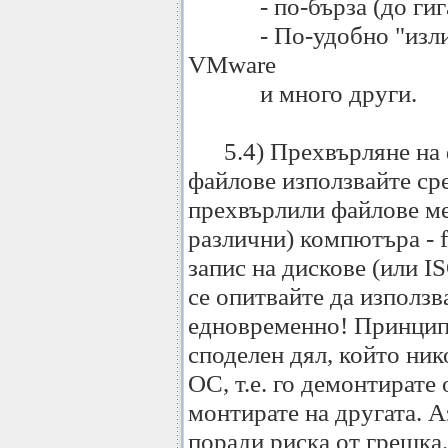
- по-бърза (до гигаб
- По-удобно "излиза
VMware
и много други.
5.4) Прехвърляне на ф
файлове използвайте сре
прехвърлили файлове м
различни) компютъра - ftp
запис на дискове (или I
се опитвайте да използв
едновременно! Принципн
споделен дял, който ник
ОС, т.е. го демонтирате 
монтирате на другата. 
поради риска от грешка.