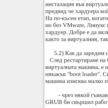
инсталация във виртуал
предвид че хардуера кой
На по-късен етап, когат
но без VMware, Линукс 
хардуер. Добре е да вк
както за виртуалния, та
5.2) Как да заредим 
След рестартиране на О
виртуалната машина, е 
някакъв "boot loader". 
машина изисква малко п
- чрез някой гъвкав b
GRUB би свършил работа