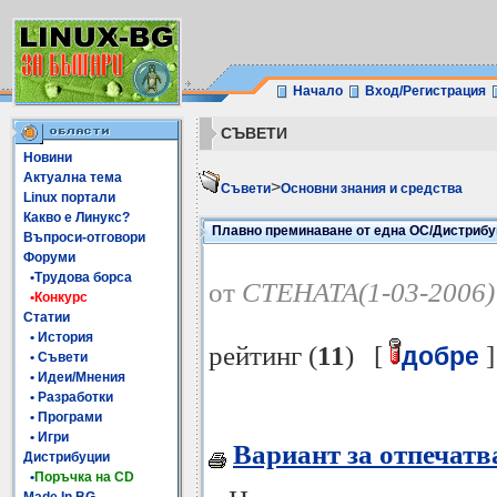
Начало
Вход/Регистрация
СЪВЕТИ
Новини
Актуална тема
>
Съвети
Основни знания и средства
Linux портали
Какво е Линукс?
Плавно преминаване от една ОС/Дистрибу
Въпроси-отговори
Форуми
•Трудова борса
от
CTEHATA(1-03-2006)
•Конкурс
Статии
• История
рейтинг (
11
) [
]
добре
• Съвети
• Идеи/Мнения
• Разработки
• Програми
• Игри
Вариант за отпечатв
Дистрибуции
•
Поръчка на CD