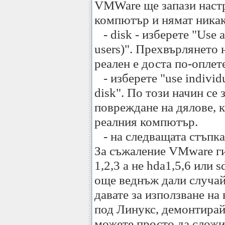
VMWare ще запази наст
компютър и нямат никак
- disk - изберете "Use a 
users)". Прехвърлянето 
реален е доста по-оплет
- изберете "use individua
disk". По този начин се
повреждане на дялове, к
реалния компютър.
- на следващата стъпка
За съжаление VMware ги
1,2,3 а не hda1,5,6 или 
още веднъж дали случай
давате за използване на
под Линукс, демонтирай
можете просто да сложи