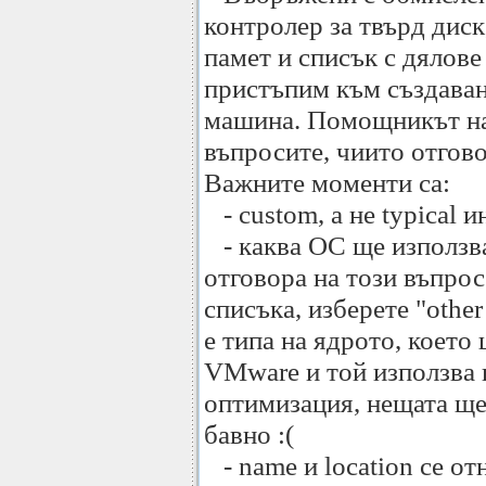
контролер за твърд дис
памет и списък с дялове
пристъпим към създаван
машина. Помощникът на
въпросите, чиито отгово
Важните моменти са:
- custom, а не typical 
- каква ОС ще използват
отговора на този въпро
списъка, изберете "oth
е типа на ядрото, което
VMware и той използва 
оптимизация, нещата 
бавно :(
- name и location се отн