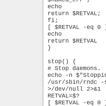
echo
return $RETVAL;
fi;
[ $RETVAL -eq 0 
echo
return $RETVAL
}
stop() {
# Stop daemons.
echo -n $"Stoppi
/usr/sbin/rndc -
>/dev/null 2>&1
RETVAL=$?
[ $RETVAL -eq 0 