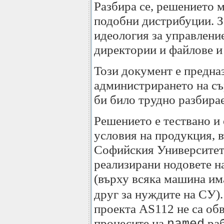
Разбира се, решението 
подобни дистрибуции. За
идеология за управление
директории и файлове и 
Този документ е предна
администрирането на сър
би било трудно разбира
Решението е тествано и 
условия на продукция, в
Софийския Университет 
реализирани нодовете н
(върху всяка машина им
друг за нуждите на СУ).
проекта AS112 не са обв
процесите на
раб