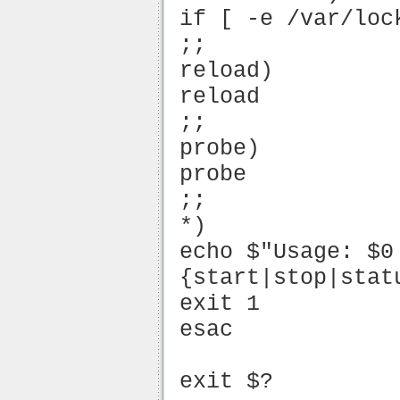
if [ -e /var/loc
;;
reload)
reload
;;
probe)
probe
;;
*)
echo $"Usage: $0
{start|stop|stat
exit 1
esac
exit $?