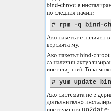
bind-chroot е инсталира
по следния начин:
# rpm -q bind-c
Ако пакетът е наличен в
версията му.
Ако пакетът bind-chroot
са налични актуализира
инсталирани). Това мож
# yum update bi
Ако системата не е дерив
допълнително инсталир
инструмента
:
up2date