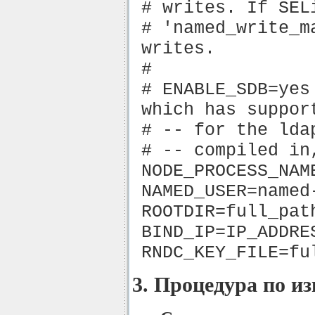
# writes. If SEL
# 'named_write_m
writes.
#
# ENABLE_SDB=yes
which has suppor
# -- for the lda
# -- compiled in
NODE_PROCESS_NAM
NAMED_USER=named
ROOTDIR=full_pat
BIND_IP=IP_ADDRE
RNDC_KEY_FILE=fu
3. Процедура по из