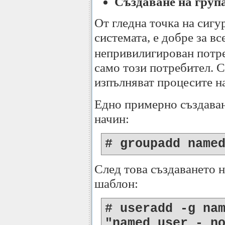
Създаване на група
От гледна точка на сигу
системата, е добре за в
непривилигирован потре
само този потребител. 
изпълняват процесите н
Едно примерно създаване
начин:
# groupadd name
След това създаването 
шаблон:
# useradd -g na
"named user - n