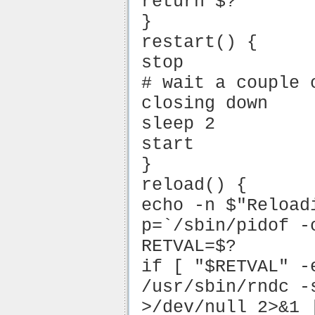
return $?
}
restart() {
stop
# wait a couple 
closing down
sleep 2
start
}
reload() {
echo -n $"Reload
p=`/sbin/pidof -
RETVAL=$?
if [ "$RETVAL" -
/usr/sbin/rndc -
>/dev/null 2>&1 