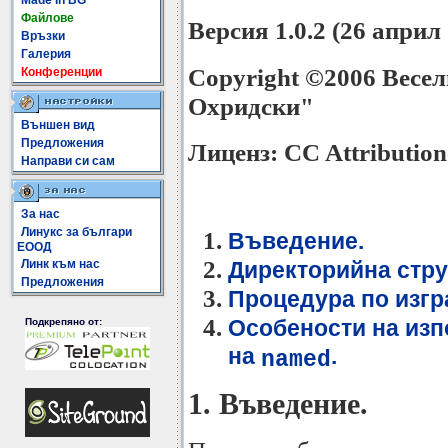
Made In BG
Файлове
Версия 1.0.2 (26 април 
Връзки
Галерия
Copyright ©2006 Весе
Конференции
Охридски"
Външен вид
Предложения
Лиценз: CC Attribution
Направи си сам
За нас
Линукс за българи
Въведение.
ЕООД
Линк към нас
Директорийна стру
Предложения
Процедура по изгр
Особености на изп
Подкрепяно от:
на
.
named
1. Въведение.