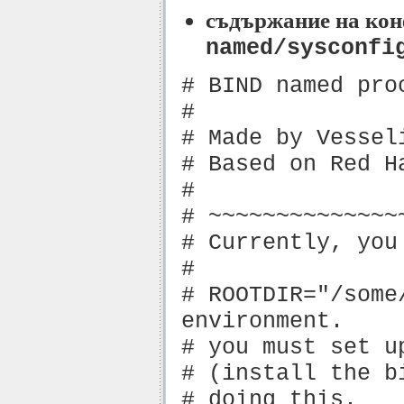
съдържание на ко
named/sysconfi
# BIND named pro
#
# Made by Vessel
# Based on Red H
#
# ~~~~~~~~~~~~~~
# Currently, you
#
# ROOTDIR="/some
environment.
# you must set u
# (install the b
# doing this.