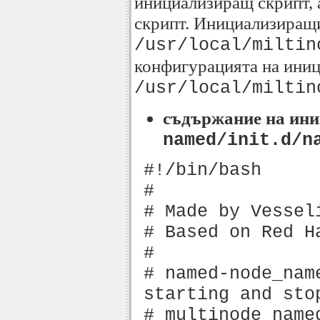
инициализиращ скрипт, 
скрипт. Инициализиращи
/usr/local/miltin
конфигурацията на иниц
/usr/local/miltin
съдържание на ин
named/init.d/n
#!/bin/bash
#
# Made by Vessel
# Based on Red H
#
# named-node_nam
starting and sto
# multinode name