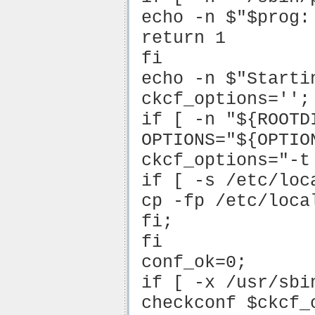
echo -n $"$prog:
return 1
fi
echo -n $"Starti
ckcf_options='';
if [ -n "${ROOTD
OPTIONS="${OPTIO
ckcf_options="-t
if [ -s /etc/loc
cp -fp /etc/loca
fi;
fi
conf_ok=0;
if [ -x /usr/sbi
checkconf $ckcf_