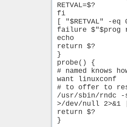
RETVAL=$?
fi
[ "$RETVAL" -eq 
failure $"$prog 
echo
return $?
}
probe() {
# named knows ho
want linuxconf
# to offer to re
/usr/sbin/rndc -
>/dev/null 2>&1 
return $?
}