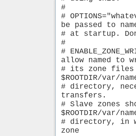
#
# OPTIONS="whate
be passed to nam
# at startup. Do
#
# ENABLE_ZONE_WR
allow named to w
# its zone files
$ROOTDIR/var/nam
# directory, nec
transfers.
# Slave zones sh
$ROOTDIR/var/nam
# directory, in 
zone