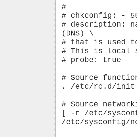
#
# chkconfig: - 5
# description: n
(DNS) \
# that is used t
# This is local 
# probe: true
# Source functio
. /etc/rc.d/init
# Source network
[ -r /etc/syscon
/etc/sysconfig/n