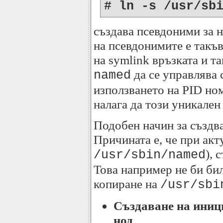
# ln -s /usr/sb
създава псевдоними за н
на псевдонимите е такъв
на symlink връзката и т
да се управлява 
named
използването на PID ном
налага да този уникален 
Подобен начин за създв
Причината е, че при акту
), 
/usr/sbin/named
Това например не би бил
копиране на
/usr/sbi
Създаване на иниц
нод