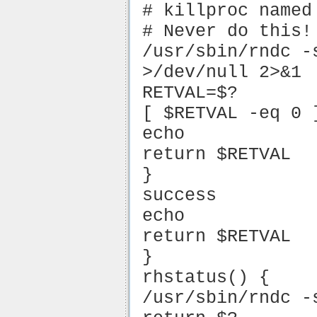
# killproc named
# Never do this!
/usr/sbin/rndc -
>/dev/null 2>&1
RETVAL=$?
[ $RETVAL -eq 0 
echo
return $RETVAL
}
success
echo
return $RETVAL
}
rhstatus() {
/usr/sbin/rndc -