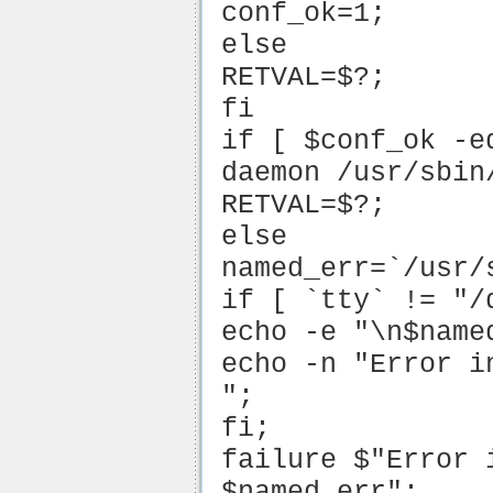
conf_ok=1;
else
RETVAL=$?;
fi
if [ $conf_ok -e
daemon /usr/sbin
RETVAL=$?;
else
named_err=`/usr/
if [ `tty` != "/
echo -e "\n$name
echo -n "Error i
";
fi;
failure $"Error 
$named_err";