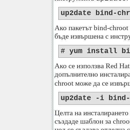
up2date bind-ch
Ако пакетът bind-chroot
бъде извършена с инст
# yum install b
Ако се използва Red Hat 
допълнително инсталир
chroot може да се извъ
up2date -i bind
Целта на инсталирането н
създаде шаблон за chroot
нод се създава отделна 