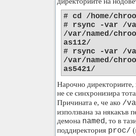
директориите на нодове
# cd /home/chro
# rsync -var /v
/var/named/chro
as112/
# rsync -var /v
/var/named/chro
as5421/
Нарочно директориите, 
не се синхронизира тот
Причината е, че ако
/va
използвана за някакъв п
демона
, то в та
named
поддиректория
(
proc/