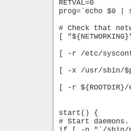
RETVAL=0
prog=`echo $0 | 
# Check that net
[ "${NETWORKING}
[ -r /etc/syscon
[ -x /usr/sbin/$
[ -r ${ROOTDIR}/
start() {
# Start daemons.
if [ -n "`/sbin/