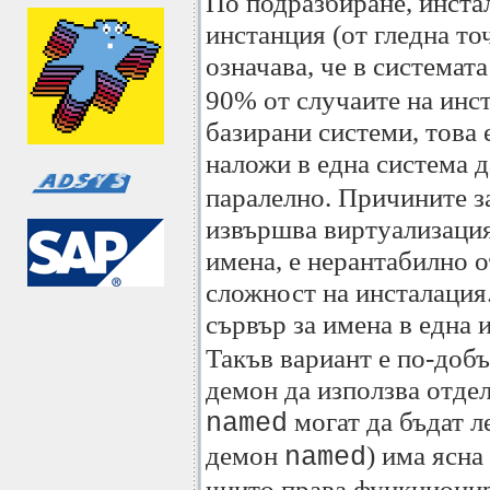
По подразбиране, инста
инстанция (от гледна то
означава, че в система
90% от случаите на ин
базирани системи, това 
наложи в една система д
паралелно. Причините за
извършва виртуализация 
имена, е нерантабилно о
сложност на инсталация.
сървър за имена в една 
Такъв вариант е по-доб
демон да използва отдел
могат да бъдат л
named
демон
) има ясна
named
чиито права функционир