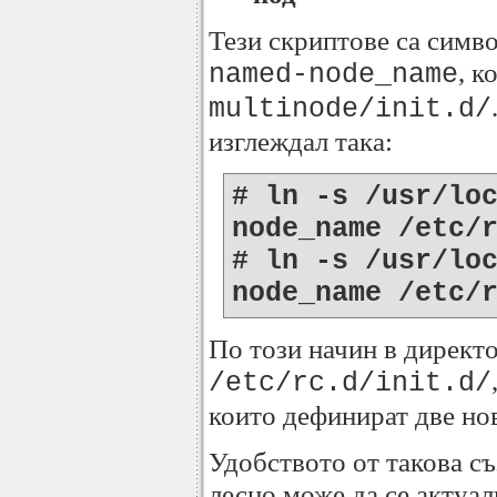
Тези скриптове са симв
, к
named-node_name
multinode/init.d/
изглеждал така:
# ln -s /usr/lo
node_name /etc/
# ln -s /usr/lo
node_name /etc/
По този начин в директ
/etc/rc.d/init.d/
които дефинират две но
Удобството от такова съ
лесно може да се актуал