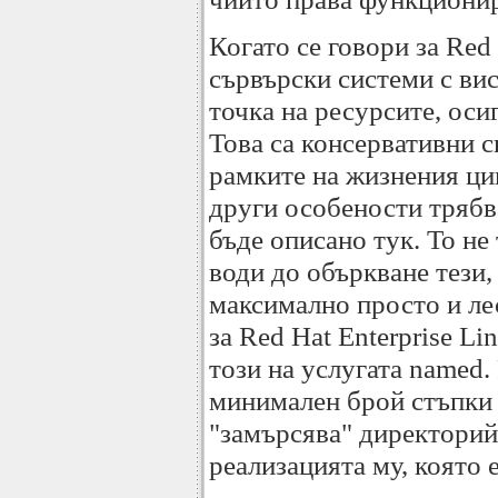
Когато се говори за Red
сървърски системи с ви
точка на ресурсите, оси
Това са консервативни с
рамките на жизнения ци
други особености трябв
бъде описано тук. То не
води до объркване тези,
максимално просто и ле
за Red Hat Enterprise L
този на услугата named.
минимален брой стъпки и
"замърсява" директорий
реализацията му, която 