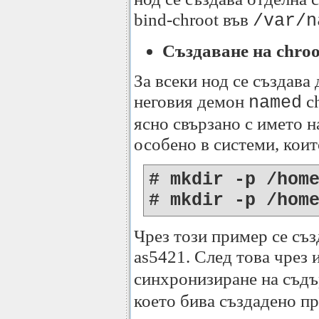
bind-chroot във
/var/n
Създаване на chroo
За всеки нод се създава
неговия демон
ch
named
ясно свързано с името н
особено в системи, коит
# mkdir -p /hom
# mkdir -p /hom
Чрез този пример се съз
as5421. След това чрез
синхронизиране на съд
което бива създадено при