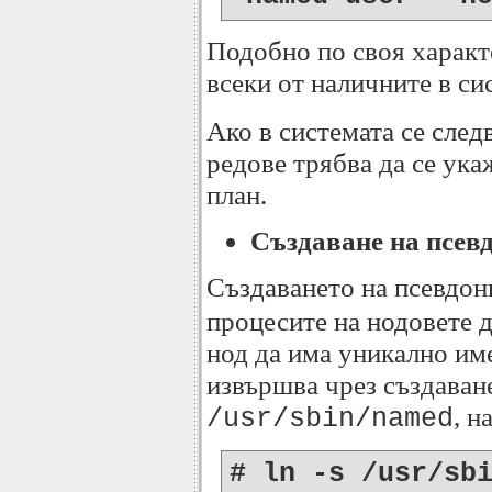
Подобно по своя характе
всеки от наличните в си
Ако в системата се след
редове трябва да се ук
план.
Създаване на псевд
Създаването на псевдон
процесите на нодовете д
нод да има уникално име
извършва чрез създаван
, н
/usr/sbin/named
# ln -s /usr/sb