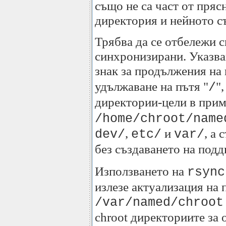
също не са част от пряс
директория и нейното с
Трябва да се отбележи с
синхронизирани. Указва
знак за продължения на 
удължаване на пътя "
"
/
директории-цели в прим
/home/chroot/name
,
и
, а
dev/
etc/
var/
без създаването на под
Използването на
rsync
излезе актуализация на 
/var/named/chroot
chroot директориите за 