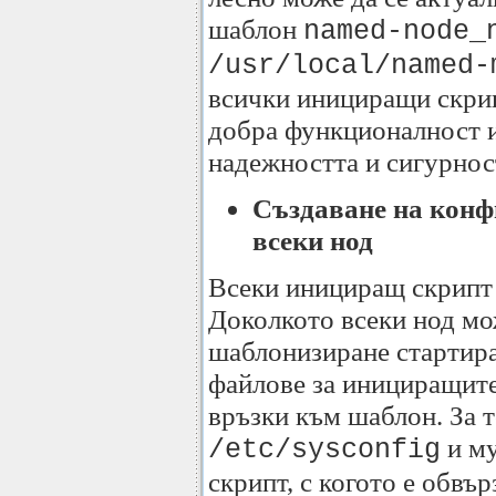
шаблон
named-node_
/usr/local/named-
всички инициращи скрип
добра функционалност и
надежността и сигурност
Създаване на конф
всеки нод
Всеки инициращ скрипт 
Доколкото всеки нод мо
шаблонизиране стартир
файлове за инициращите
връзки към шаблон. За 
и му
/etc/sysconfig
скрипт, с когото е обвъ