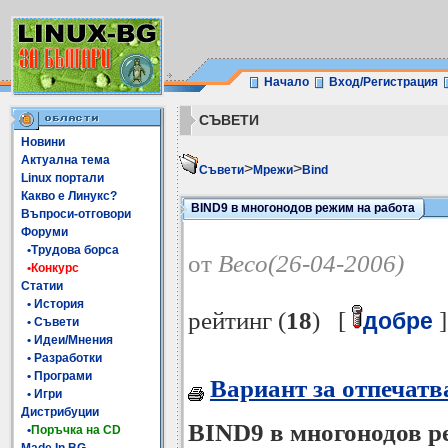
Начало
Вход/Регистрация
СЪВЕТИ
Новини
Актуална тема
>
>
Съвети
Мрежи
Bind
Linux портали
Какво е Линукс?
BIND9 в многонодов режим на работа
Въпроси-отговори
Форуми
•Трудова борса
от
Beco(26-04-2006)
•Конкурс
Статии
• История
рейтинг (
18
) [
]
добре
• Съвети
• Идеи/Мнения
• Разработки
• Програми
Вариант за отпечатв
• Игри
Дистрибуции
BIND9 в многонодов р
•
Поръчка на CD