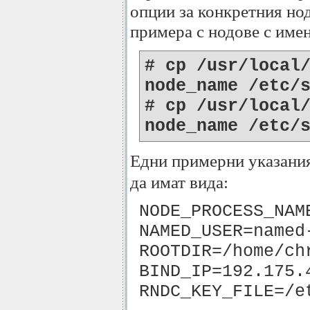
опции за конкретния нод
примера с нодове с имен
# cp /usr/local
node_name /etc/
# cp /usr/local
node_name /etc/
Едни примерни указани
да имат вида:
NODE_PROCESS_NAM
NAMED_USER=named
ROOTDIR=/home/ch
BIND_IP=192.175.
RNDC_KEY_FILE=/e