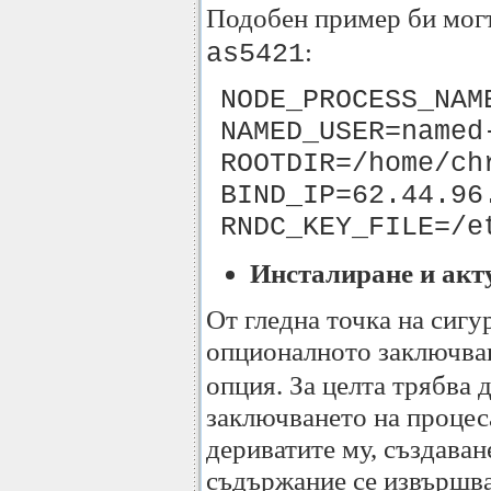
Подобен пример би могъ
:
as5421
NODE_PROCESS_NAM
NAMED_USER=named
ROOTDIR=/home/ch
BIND_IP=62.44.96
RNDC_KEY_FILE=/e
Инсталиране и акту
От гледна точка на сигур
опционалното заключва
опция. За целта трябва д
заключването на процеса
дериватите му, създаван
съдържание се извършва 