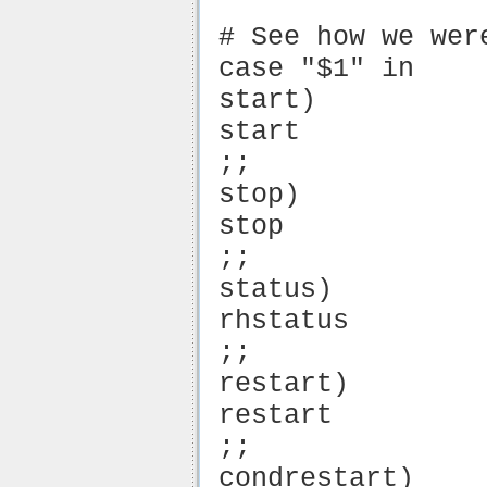
# See how we wer
case "$1" in
start)
start
;;
stop)
stop
;;
status)
rhstatus
;;
restart)
restart
;;
condrestart)