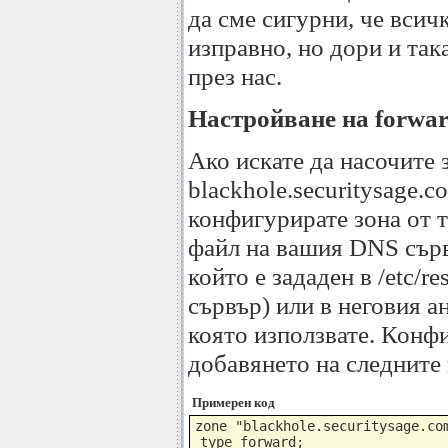
да сме сигурни, че всич
изправно, но дори и так
през нас.
Настройване на forwar
Ако искате да насочите 
blackhole.securitysage.
конфигурирате зона от т
файл на вашия DNS сърв
който е зададен в /etc/r
сървър) или в неговия а
която използвате. Конф
добавянето на следните 
Примерен код
zone "blackhole.securitysage.com
 type forward;
