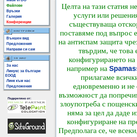
Made In BG
Целта на тази статия н
Файлове
Връзки
услуги или решения
Галерия
съществуваща отско
Конференции
поставяме под въпрос 
Външен вид
на антиспам защита чр
Предложения
твърдим, че това 
Направи си сам
конфигурирането на 
За нас
например на
Spamas
Линукс за българи
прилагаме всичк
ЕООД
Линк към нас
едновременно и не 
Предложения
възможност да попречи
Подкрепяно от:
злоупотреба с пощенски
няма за цел да даде 
конфигуриране на пр
Предполага се, че всек