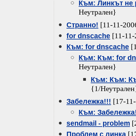
Към: Линкът не 
Неутрален}
[11-11-200
Странно!
[11-11-
for dnscache
[
Към: for dnscache
Към: Към: for d
Неутрален}
Към: Към: Къ
{1/Неутрален
[17-11-
Забележка!!!
Към: Забележка!
[
sendmail - problem
[1
Проблем с линка