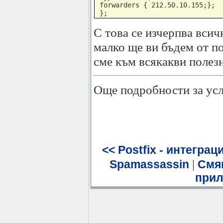
 forwarders { 212.50.10.155;};

 };
С това се изчерпва всич
малко ще ви бъдем от по
сме към всякакви полез
Още подробности за усл
<< Postfix - интегра
|
Spamassassin
Смян
прил