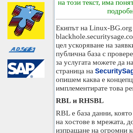
на този текст, има поня
подробн
Екипът на Linux-BG.org
blackhole.securitysage.
цел ускоряване на заявк
публична база с провер
за услугата можете да н
страница на
SecuritySa
опишем каква е концепц
имплементирате това ре
RBL и RHSBL
RBL е база данни, коят
на хостове в мрежата, д
изпращане на огромни к