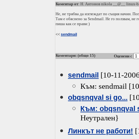
Коментар от
: Н. Антонов nikola __@__ linux-
Не, не трябва да изглеждат по същия начин. По
Там е обяснено за Sendmail. Не го ползвам, не г
пиша как се прави:)
<<
sendmail
Коментари: (общо 15)
Оценени с
[10-11-2006
sendmail
Към: sendmail [1
[10
obqsnqval si go...
Към: obqsnqval si
Неутрален}
[
Линкът не работи!