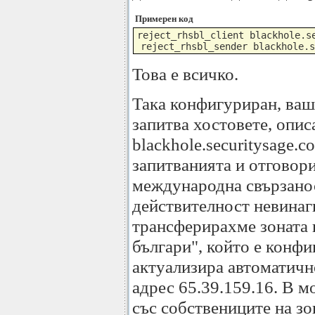
Примерен код
reject_rhsbl_client blackhole.se
 reject_rhsbl_sender blackhole.s
Това е всичко.
Така конфигуриран, ва
запитва хостовете, опис
blackhole.securitysage.c
запитванията и отговори
международна свързанос
действителност невинаги
трансферирахме зоната 
българи", който е конфи
актуализира автоматично
адрес 65.39.159.16. В 
със собствениците на зо