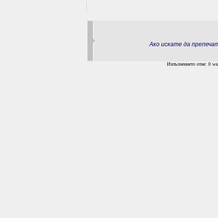
Ако искате да препеч
Изпълнението отне: 0 wal