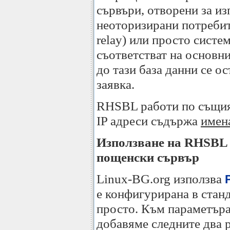
сървъри, отворени за и
неоторизирани потребите
relay) или просто систе
съответстват на основн
до тази база данни се 
заявка.
RHSBL работи по същия
IP адреси съдържа
имен
Използване на RHSBL
пощенски сървър
Linux-BG.org използва
е конфигурирана в стан
просто. Към параметър
добавяме следните два р