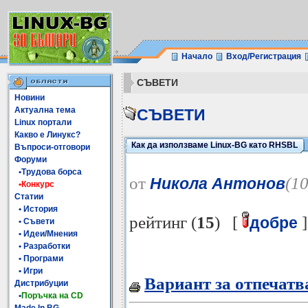
Начало
Вход/Регистрация
СЪВЕТИ
Новини
Актуална тема
СЪВЕТИ
Linux портали
Какво е Линукс?
Как да използваме Linux-BG като RHSBL
Въпроси-отговори
Форуми
•Трудова борса
от
(1
Никола Антонов
•Конкурс
Статии
• История
рейтинг (
15
) [
]
добре
• Съвети
• Идеи/Мнения
• Разработки
• Програми
• Игри
Вариант за отпечатв
Дистрибуции
•
Поръчка на CD