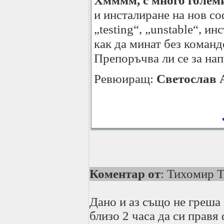
Хмммм, с много големи
и инсталиране на нов с
„testing“, „unstable“, и
как да минат без коман
Препоръчва ли се за на
Ревюиращ:
Светослав 
Коментар от
: Тихомир 
Дано и аз също не греша 
близо 2 часа да си правя