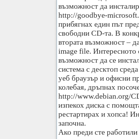
възможност да инсталир
http://goodbye-microsoft.
прибягнах един път пре
свободни CD-та. В конкр
втората възможност – да
image file. Интересното 
възможност да се инста
система с десктоп сре
уеб браузър и офисни пр
колебая, дръпнах посоче
http://www.debian.org/CD
изпекох диска с помощт
рестартирах и хопса! И
започна.
Ако преди сте работили 