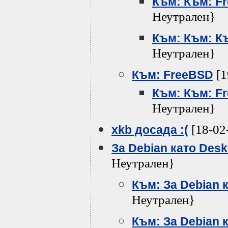
Към: Към: F
Неутрален}
Към: Към: К
Неутрален}
[1
Към: FreeBSD
Към: Към: F
Неутрален}
[18-02
xkb досада :(
За Debian като Desk
Неутрален}
Към: За Debian 
Неутрален}
Към: За Debian 