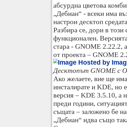
абсурдна цветова комби
„Дебиан“ - всеки има в
настрои десктоп средат
Разбира се, дори в този 
функционален. Версият
стара - GNOME 2.22.2, а
от проекта – GNOME 2.2
Десктопът GNOME с Op
Ако желаете, вие ще им
инсталирате и KDE, но е
версия – KDE 3.5.10, а 
преди години, ситуация
същата – заложено бе на 
„Дебиан“ идва също так