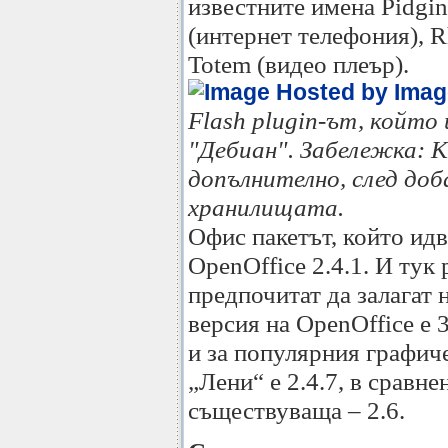
известните имена Pidgi
(интернет телефония), 
Totem (видео плеър).
Flash plugin-ът, който
"Дебиан". Забележка: K
допълнително, след доб
хранилищата.
Офис пакетът, който идв
OpenOffice 2.4.1. И тук
предпочитат да залагат 
версия на OpenOffice е 
и за популярния графич
„Лени“ е 2.4.7, в сравне
съществуваща – 2.6.