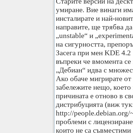
Старите версии на дескт
умиране. Вие винаги им
инсталирате и най-новите
направите, ще трябва да
„unstable“ и „experiment
на сигурността, препоръ
Засега при мен KDE 4.2 
въпреки че вмомента се 
„Дебиан“ идва с множес
Ако обаче мигрирате от
забележите нещо, което 
причината е отново в с
дистрибуцията (виж тук
http://people.debian.org/
проблеми с лицензиранет
които не са съвместими