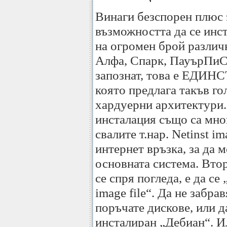
Винаги безспорен плюс 
възможността да се инс
на огромен брой разли
Алфа, Спарк, ПауърПиС
запознат, това е ЕДИН
която предлага такъв г
хардуерни архитектури
инсталация също са мно
свалите т.нар. Netinst im
интернет връзка, за да 
основната система. Втор
се спря погледа, е да с
image file“. Да не забр
поръчате дискове, или д
инсталиран „Дебиан“. И