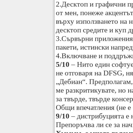
2.Десктоп и графични 
от мен, понеже акцентът
върху използването на н
десктоп средите и куп 
3.Сървърни приложени
пакети, истински напред
4.Включване и поддръжк
5/10
– Нито един софтуе
не отговаря на DFSG, н
„Дебиан“. Предполагам, 
ме разкритикувате, но 
за твърде, твърде консе
Общи впечатления (не е
9/10
– дистрибуцията е 
Препоръчва ли се за на