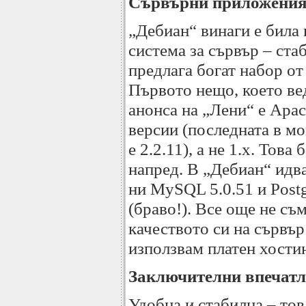
Сървърни приложени
„Дебиан“ винаги е била
система за сървър – ста
предлага богат набор о
Първото нещо, което ве
анонса на „Лени“ е Apac
версии (последната в мо
е 2.2.11), а не 1.x. Това
напред. В „Дебиан“ идв
ни MySQL 5.0.51 и Postg
(браво!). Все още не съ
качеството си на сървър
използвам платен хостин
Заключителни впечат
Удобна и стабилна – тов