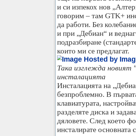
и си изпекох нов „Алтер
говорим – там GTK+ ин
да работи. Без колебан
и при „Дебиан“ и ведна
подразбиране (стандарте
които ми се предлагат.
Така изглежда новият "
инсталацията
Инсталацията на „Дебиа
безпроблемно. В първата
клавиатурата, настройва
разделяте диска и задав
дяловете. След което фо
инсталирате основната 