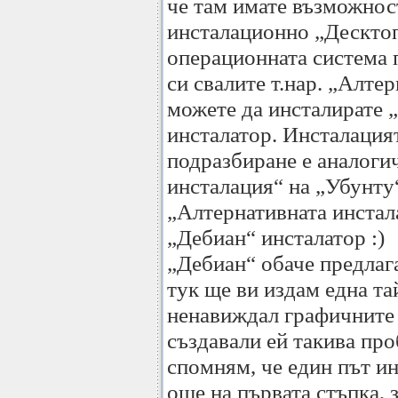
че там имате възможност
инсталационно „Десктоп
операционната система 
си свалите т.нар. „Алте
можете да инсталирате 
инсталатор. Инсталация
подразбиране е аналоги
инсталация“ на „Убунту“
„Алтернативната инстал
„Дебиан“ инсталатор :)
„Дебиан“ обаче предлаг
тук ще ви издам една та
ненавиждал графичните 
създавали ей такива пр
спомням, че един път и
още на първата стъпка, 