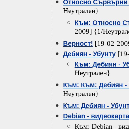
Относно Сървърни
Неутрален}
Към: Относно 
2009] {1/Неутрал
[19-02-200
Верност!
[19
Дебиян - Убунту
Към: Дебиян - У
Неутрален}
Към: Към: Дебиян -
Неутрален}
Към: Дебиян - Убун
Debian - видеокарта
Към: Debian - вид