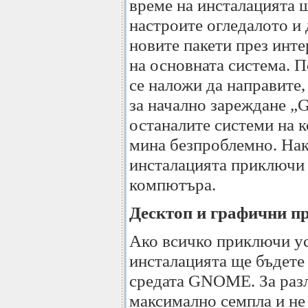
време на инсталацията 
настроите огледалото и 
новите пакети през инте
на основната система. П
се наложи да направите,
за начално зареждане „G
останалите системи на 
мина безпроблемно. Нак
инсталацията приключи
компютъра.
Десктоп и графични п
Ако всичко приключи ус
инсталацията ще бъдете
средата GNOME. За разл
максимално семпла и не