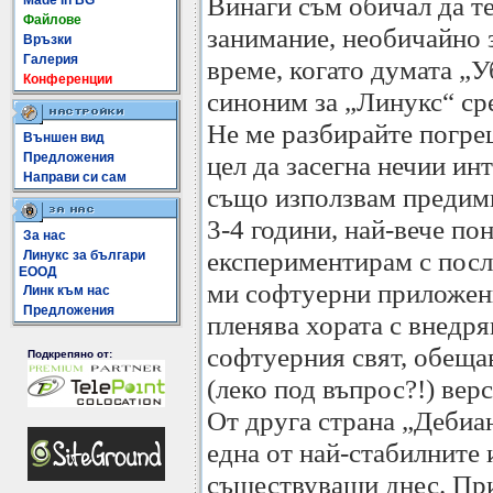
Винаги съм обичал да т
Made In BG
Файлове
занимание, необичайно 
Връзки
Галерия
време, когато думата „У
Конференции
синоним за „Линукс“ ср
Не ме разбирайте погреш
Външен вид
Предложения
цел да засегна нечии ин
Направи си сам
също използвам предим
3-4 години, най-вече по
За нас
експериментирам с посл
Линукс за българи
ЕООД
ми софтуерни приложени
Линк към нас
Предложения
пленява хората с внедря
софтуерния свят, обеща
Подкрепяно от:
(леко под въпрос?!) вер
От друга страна „Дебиан
една от най-стабилните
съществуващи днес. При