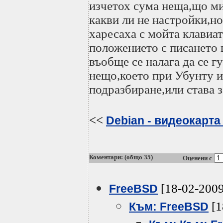
изчетох сума неща,що ми
какви ли не настройки,но
харесаха с мойта клавиа
положението с писането 
въобще се налага да се г
нещо,което при Убунту и
подразбиране,или става з
<<
Debian - видеокарта
Коментари: (общо 35)
Оценени с
[18-02-2009
FreeBSD
[1
Към: FreeBSD