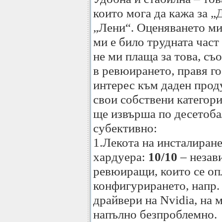
които мога да кажа за „
„Лени“. Оценяването ми
ми е било трудната част
не ми плаща за това, съ
в ревюирането, правя го
интерес към даден проду
свои собствени категор
ще извърша по десетоба
субективно:
1.Лекота на инсталиран
хардуера:
10/10
– незав
ревюиращи, които се оп
конфигурирането, напр. 
драйвери на Nvidia, на 
напълно безпроблемно.