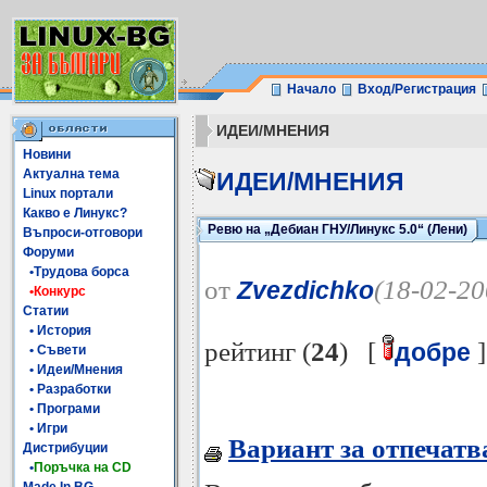
Начало
Вход/Регистрация
ИДЕИ/МНЕНИЯ
Новини
Актуална тема
ИДЕИ/МНЕНИЯ
Linux портали
Какво е Линукс?
Ревю на „Дебиан ГНУ/Линукс 5.0“ (Лени)
Въпроси-отговори
Форуми
•Трудова борса
от
(18-02-20
Zvezdichko
•Конкурс
Статии
• История
рейтинг (
24
) [
]
добре
• Съвети
• Идеи/Мнения
• Разработки
• Програми
• Игри
Вариант за отпечатв
Дистрибуции
•
Поръчка на CD