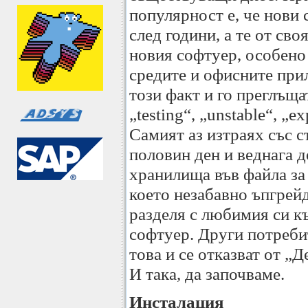
популярност е, че нови 
след години, а те от сво
новия софтуер, особено 
средите и офисните при
този факт и го преглъща
„testing“, „unstable“, „
Самият аз изтраях със 
половин ден и веднага 
хранилища във файла за и
което незабавно ъпгрейд
разделя с любимия си къ
софтуер. Други потребит
това и се отказват от „Д
И така, да започваме.
Инсталация