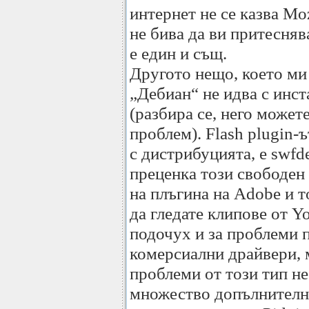
интернет не се казва Mozi
не бива да ви притесняв
е един и същ.
Другото нещо, което ми с
„Дебиан“ не идва с инст
(разбира се, него может
проблем). Flash plugin-
с дистрибуцията, е swfd
преценка този свободен
на плъгина на Adobe и т
да гледате клипове от Y
подочух и за проблеми 
комерсиални драйвери, 
проблеми от този тип не
множество допълнителни