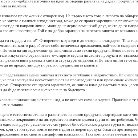
 са и най-добрият източник на идеи за бъдещо развитие на даден продукт, а т
ерил за полезни.
 използва приложения с отворен код. На първо място това е липсата на обвърз
, че когато е наличен изходният код, може да се правят корекции на приложени
жност да ги направи лично, може да намери/наеме някой друг, който да го напр
а своите инвестиции. Той е по-добра гаранция за неговата защита от всякакво
да си създадем свои!". Отвореният код води и до отворени стандарти. Това гар
Компаниите, които разработват собственически приложения, най-често създават 
. По този начин задължават да използваш само техни продукти. Нещо повече, 
тели изкуствено ограничават о–старите версии на своите продукти от възможн
а практика няма разлика в самата структура на данните. По тази начин те се о
же да не предоставя други реални предимства за клиента.
 представляват ценен капитал и тяхното загубване е недопустимо. При използ
, че при евентуална несъстоятелност на производителя или прекъсване жизнени
време. Отворените стандарти гарантират, че никога няма да настъпи т.нар. „ел
 да бъде възстановена и съхранена за бъдещето.
 реални приложения с отворен код, а не остават само на хартия. Практика е те
им за такива.
ценз е естествена стъпка в развитието на някои продукти, стартирали като чи
ъзможно покриването на интересите на всички целеви групи от потребители. Ч
 едно или друго решение със сигурност би отблъснало дадена група от ползва
к кръг от интереси, които иначе в един затворен продукт биха си противореча
приложението по своите специфични изисквания. Така компанията печели от по