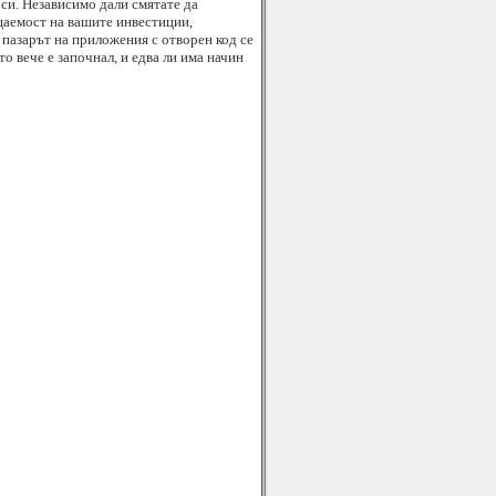
си. Независимо дали смятате да
щаемост на вашите инвестиции,
 пазарът на приложения с отворен код се
о вече е започнал, и едва ли има начин