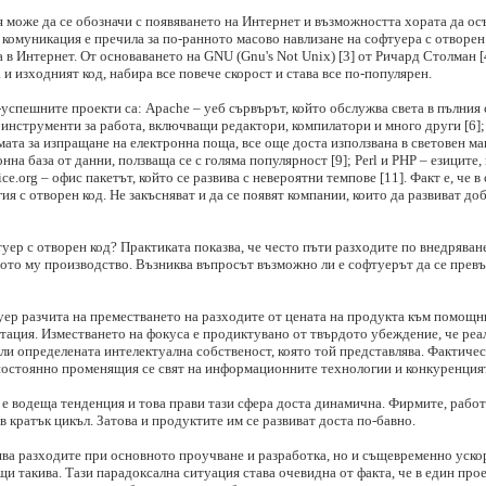
може да се обозначи с появяването на Интернет и възможността хората да ос
комуникация е пречила за по-ранното масово навлизане на софтуера с отворен
а в Интернет. От основаването на GNU (Gnu's Not Unix) [3] от Ричард Столман [
 и изходният код, набира все повече скорост и става все по-популярен.
успешните проекти са: Apache – уеб сървърът, който обслужва света в пълния 
 инструменти за работа, включващи редактори, компилатори и много други [6]
рамата за изпращане на електронна поща, все още доста използвана в световен м
на база от данни, ползваща се с голяма популярност [9]; Perl и PHP – езиците,
e.org – офис пакетът, който се развива с невероятни темпове [11]. Факт е, че в
ия с отворен код. Не закъсняват и да се появят компании, които да развиват д
уер с отворен код? Практиката показва, че често пъти разходите по внедрява
ото му производство. Възниква въпросът възможно ли е софтуерът да се превъ
ер разчита на преместването на разходите от цената на продукта към помощни
тация. Изместването на фокуса е продиктувано от твърдото убеждение, че реа
ли определената интелектуална собственост, която той представлява. Фактиче
 постоянно променящия се свят на информационните технологии и конкуренцият
 е водеща тенденция и това прави тази сфера доста динамична. Фирмите, рабо
ъв кратък цикъл. Затова и продуктите им се развиват доста по-бавно.
ва разходите при основното проучване и разработка, но и същевременно ускор
и такива. Тази парадоксална ситуация става очевидна от факта, че в един прое