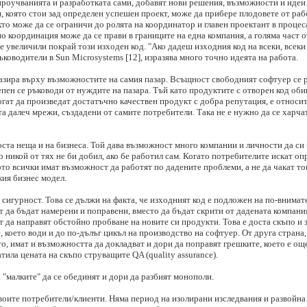
проучванията и разработката сами, добавят нови решения, възможности и идеи
, която стои зад определен успешен проект, може да прибере плодовете от раб
то може да се ограничи до ролята на координатор и главен проектант в процес
по координация може да се прави в границите на една компания, а голяма част 
е увеличили покрай този изходен код. "Ако дадеш изходния код на всеки, всеки
ководители в Sun Microsystems [12], изразява много точно идеята на работа.
базира върху възможностите на самия пазар. Всъщност свободният софтуер се р
епен се ръководи от нуждите на пазара. Тъй като продуктите с отворен код оби
могат да произведат достатъчно качествен продукт с добра репутация, е относи
та далеч мрежи, създадени от самите потребители. Така не е нужно да се харча
ста неща и на бизнеса. Той дава възможност много компании и личности да си
то никой от тях не би добил, ако бе работил сам. Когато потребителите искат 
ото всички имат възможност да работят по дадените проблеми, а не да чакат то
кия бизнес модел.
сигурност. Това се дължи на факта, че изходният код е подложен на по-внимат
да бъдат намерени и поправени, вместо да бъдат скрити от дадената компания
т да направят обстойно пробване на новите си продукти. Това е доста скъпо и 
, което води и до по-дълъг цикъл на производство на софтуер. От друга страна
, имат и възможността да докладват и дори да поправят грешките, което е ощ
атила цената на скъпо струващите QA (quality assurance).
 "малките" да се обединят и дори да разбият монополи.
воите потребители/клиенти. Няма период на изолирани изследвания и развойна