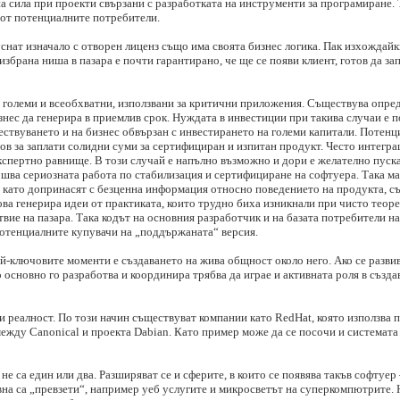
на сила при проекти свързани с разработката на инструменти за програмиране.
т от потенциалните потребители.
уснат изначало с отворен лиценз също има своята бизнес логика. Пак изхождай
избрана ниша в пазара е почти гарантирано, че ще се появи клиент, готов да за
а големи и всеобхватни, използвани за критични приложения. Съществува опре
ес да генерира в приемлив срок. Нуждата в инвестиции при такива случаи е п
ествуването и на бизнес обвързан с инвестирането на големи капитали. Потенц
ов за заплати солидни суми за сертифициран и изпитан продукт. Често интегра
експертно равнище. В този случай е напълно възможно и дори е желателно пус
ършва сериозната работа по стабилизация и сертифициране на софтуера. Така ма
 като допринасят с безценна информация относно поведението на продукта, съ
а генерира идеи от практиката, които трудно биха изникнали при чисто теоре
вие на пазара. Така кодът на основния разработчик и на базата потребители 
 потенциалните купувачи на „поддържаната“ версия.
ай-ключовите моменти е създаването на жива общност около него. Ако се развив
 основно го разработва и координира трябва да играе и активната роля в създ
 реалност. По този начин съществуват компании като RedHat, която използва пр
ежду Canonical и проекта Dabian. Като пример може да се посочи и системат
е са един или два. Разширяват се и сферите, в които се появява такъв софтуер 
вна са „превзети“, например уеб услугите и микросветът на суперкомпютрите. 