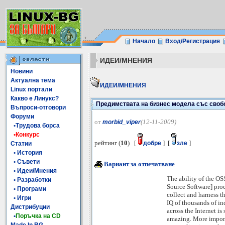
Начало
Вход/Регистрация
ИДЕИ/МНЕНИЯ
Новини
Актуална тема
ИДЕИ/МНЕНИЯ
Linux портали
Какво е Линукс?
Предимствата на бизнес модела със своб
Въпроси-отговори
Форуми
от
(12-11-2009)
morbid_viper
•Трудова борса
•Конкурс
рейтинг (
10
) [
] [
]
добре
зле
Статии
• История
• Съвети
Вариант за отпечатване
• Идеи/Мнения
The ability of the O
• Разработки
Source Software] process
• Програми
collect and harness the col
• Игри
IQ of thousands of indivi
Дистрибуции
across the Internet is si
•
Поръчка на CD
amazing. More importantl