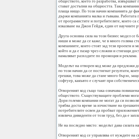
обществото, което го разработва, извършват 
стават достъпни на общността. Така компания
плаща нищо. По този начин компанията де фак
държи компанията малка и гъвкава. Работата 
от програмистите и потребителите, които са с
изказване на Джон Гейдж, един от научните ръ
Друга основна сила на този бизнес модел се 
ниши и може да се каже, че в много голяма ст
компаниите, които стоят зад тези проекти и 
който и да е пазар чрез сложни и стигащи дос
намаляват разходите по промоция и реклама.
Моделът на отворен код може да предложи до
по този начин да се постигнат резултати, кои
грешки, това може да стане много бързо, защ
софтуер, какъвто е случаят при собственичес
Отвореният код също така означава повишена 
обществото. Съществуващите проблеми могат 
Дори големи компании не могат да си позволя
трябва доста време за изчистване на грешките
потребителите освен да пробват приложението
извлича дивиденти от този труд, без да е запл
Не на последно място: моделът дава силата на
Отвореният код се управлява от нуждите на с