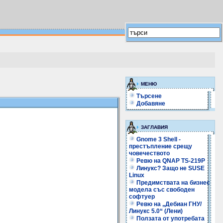
МЕНЮ
Търсене
Добавяне
ЗАГЛАВИЯ
Gnome 3 Shell -
престъпление срещу
човечеството
Ревю на QNAP TS-219P
Линукс? Защо не SUSE
Linux
Предимствата на бизнес
модела със свободен
софтуер
Ревю на „Дебиан ГНУ/
Линукс 5.0“ (Лени)
Ползата от употребата