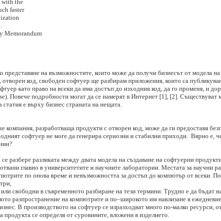
h the
faster
tion
.
Memorandum
ко представяне на възможностите, които може да получи бизнесът от модела н
, отворен код, свободен софтуер ще разбирам приложения, които са публикува
туер като право на всеки да има достъп до изходния код, да го променя, и дор
se). Повече подробности могат да се намерят в Интернет [1], [2]. Съществуват 
 статия е върху бизнес страната на нещата.
 че компания, разработваща продукти с отворен код, може да ги предоставя бе
бодният софтуер не моге да генерира сериозни и стабилни приходи. Вярно е, ч
ании?
а се разбере разликата между двата модела на създаване на софтуерни продукти
твани главно в университетите и научните лаборатории. Местата за научни раз
пютрите по онова време и невъзможността за достъп до компютър от всеки. По
три,
и или свободни в съвременното разбиране на тези термини. Трудно е да бъдат 
алото разпространение на компютрите и по–широкото им навлизане в ежедневие
знес. В производството на софтуер се изразходват много по-малко ресурси, от
на продукта се определя от суровините, вложени в изделието.