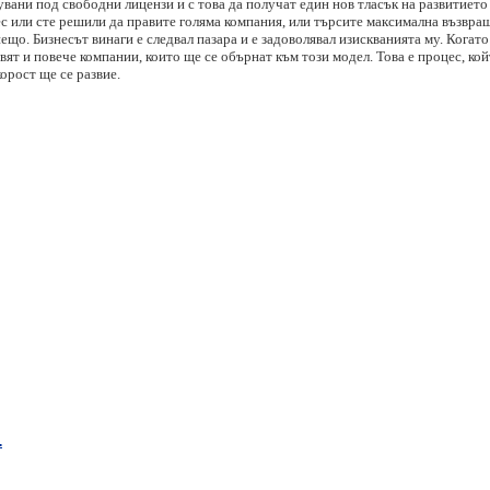
ани под свободни лицензи и с това да получат един нов тласък на развитието 
с или сте решили да правите голяма компания, или търсите максимална възвра
що. Бизнесът винаги е следвал пазара и е задоволявал изискванията му. Когато
ят и повече компании, които ще се обърнат към този модел. Това е процес, койт
орост ще се развие.
.