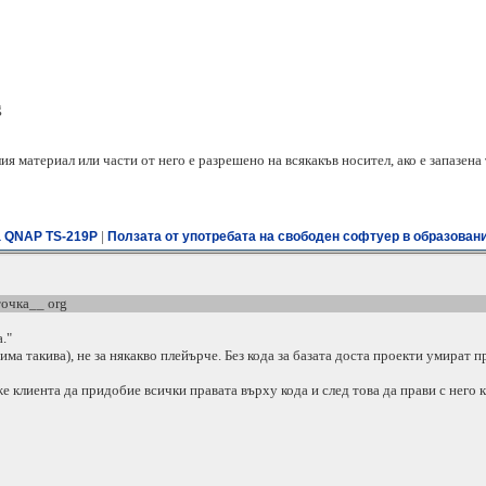
g
я материал или части от него е разрешено на всякакъв носител, ако е запазена
|
а QNAP TS-219P
Ползата от употребата на свободен софтуер в образовани
точка__ org
."
ма такива), не за някакво плейърче. Без кода за базата доста проекти умират п
клиента да придобие всички правата върху кода и след това да прави с него к