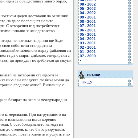
04 - 2003
ези идеи се осъществяват много бързо,
08 - 2002
05 - 2002
04 - 2002
аност към даден доставчик на решения/
09 - 2001
ето, за да се посрещнат новите
08 - 2001
ави. С отворения код потребителят
07 - 2001
06 - 2001
 антимонополно законодателство.
05 - 2001
04 - 2001
антира, че потокът на данни ще бъде
03 - 2001
и свои собствени стандарти за
02 - 2001
използвайки монопола върху файловия си
01 - 2001
остта да отварят файлове, генерирани с
07 - 2000
питват да принудят потребителя да закупи
-
ването на затворени стандарти за
ВРЪЗКИ
ят цикъл на продукта, те биха могли да
Нищо
ектронно средновековие“. Винаги ще е
 да се базират на реални международни
сто комерсиални. При натрупването на
есто изискванията им са коренно
тели. С освобожданането на кода на
ли до степен, която би го разрушила.
тенциално повече клиенти и услугите по