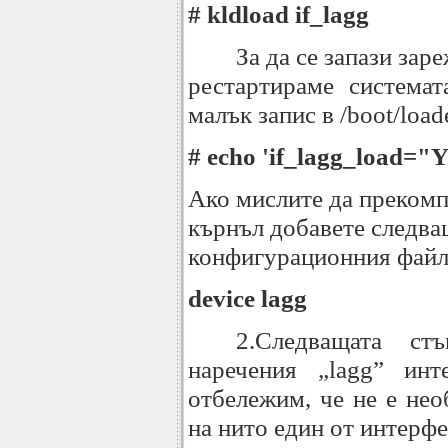
# kldload if_lagg
За да се запази зар
рестартираме система
малък запис в /boot/load
# echo 'if_lagg_load="Y
Ако мислите да прекомп
кърнъл добавете следва
конфигурационния файл 
device lagg
2.Следващата ст
наречения „lagg” ин
отбележим, че не е нео
на нито един от интерфе