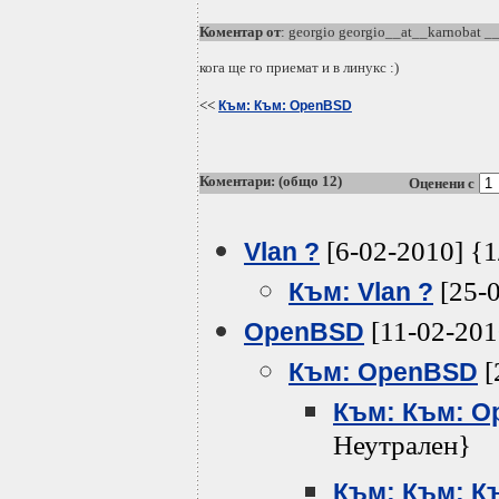
Коментар от
: georgio georgio__at__karnobat _
кога ще го приемат и в линукс :)
<<
Към: Към: OpenBSD
Коментари: (общо 12)
Оценени с
[6-02-2010] {
Vlan ?
[25-0
Към: Vlan ?
[11-02-201
OpenBSD
[
Към: OpenBSD
Към: Към: 
Неутрален}
Към: Към: К