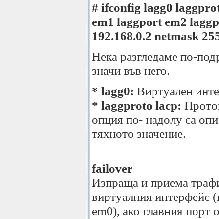
# ifconfig lagg0 laggpro
em1 laggport em2 laggp
192.168.0.2 netmask 255
Нека разгледаме по-подр
значи във него.
* lagg0:
Виртуален инт
* laggproto lacp:
Проток
опция по- надолу са оп
тяхното значение.
failover
Изпраща и приема трафи
виртуалния интерфейс (
em0), ако главния порт 