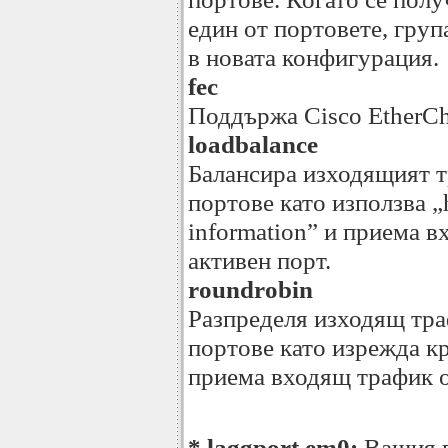
един от портовете, груп
в новата конфигурация.
fec
Поддържа Cisco EtherCh
loadbalance
Балансира изходящият т
портове като използва „
information” и приема в
активен порт.
roundrobin
Разпределя изходящ тра
портове като изрежда кр
приема входящ трафик о
* laggport em0:
Вашия п