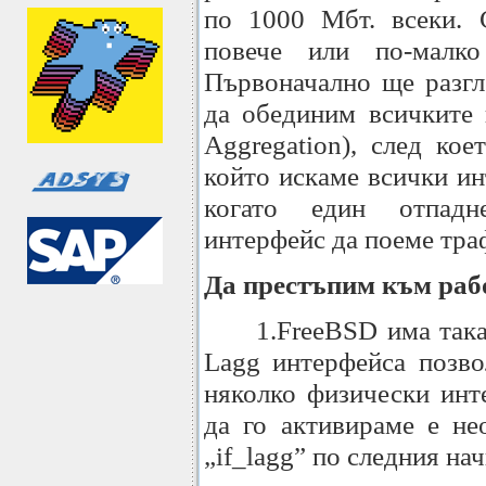
по 1000 Мбт. всеки. 
повече или по-малко
Първоначално ще разгл
да обединим всичките 
Aggregation), след ко
който искаме всички ин
когато един отпадн
интерфейс да поеме траф
Да престъпим към раб
1.FreeBSD има така
Lagg интерфейса позво
няколко физически инт
да го активираме е не
„if_lagg” по следния нач