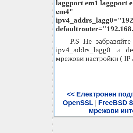
laggport
em1 laggport 
em4"
ipv4_addrs_lagg0="192
defaultrouter="192.168
P.S Не забравяйте
ipv4_addrs_lagg0 и de
мрежови настройки ( IP 
<< Електронен подп
|
OpenSSL
FreeBSD 8
мрежови инт