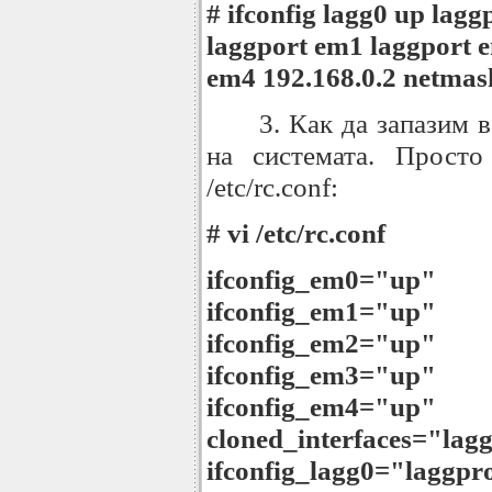
# ifconfig lagg0 up lagg
laggport em1 laggport 
em4 192.168.0.2 netmas
3. Как да запазим 
на системата. Просто
/etc/rc.conf:
# vi /etc/rc.conf
ifconfig_em0="up"
ifconfig_em1="up"
ifconfig_em2="up"
ifconfig_em3="up"
ifconfig_em4="up"
cloned_interfaces="lag
ifconfig_lagg0="laggpro