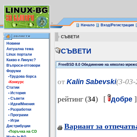
Начало
Вход/Регистрация
СЪВЕТИ
Новини
Актуална тема
СЪВЕТИ
Linux портали
Какво е Линукс?
FreeBSD 8.0 Обединение на няколко мреж
Въпроси-отговори
Форуми
•Трудова борса
от
(3-03-
Kalin Sabevski
•Конкурс
Статии
• История
рейтинг (
34
) [
]
добре
• Съвети
• Идеи/Мнения
• Разработки
• Програми
• Игри
Вариант за отпечатв
Дистрибуции
•
Поръчка на CD