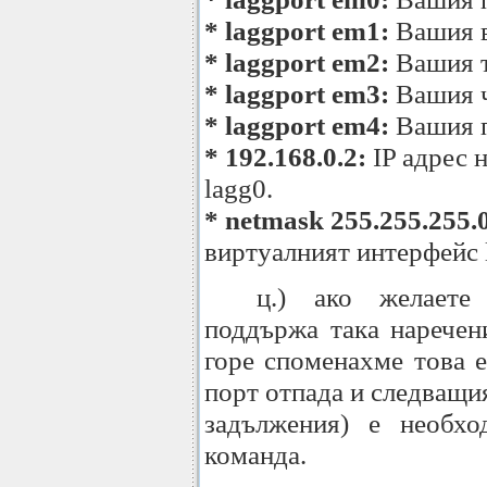
* laggport em1:
Вашия в
* laggport em2:
Вашия т
* laggport em3:
Вашия ч
* laggport em4:
Вашия п
* 192.168.0.2:
IP адрес 
lagg0.
* netmask 255.255.255.
виртуалният интерфейс 
ц.) ако желаете
поддържа така наречен
горе споменахме това е
порт отпада и следващи
задължения) е необхо
команда.