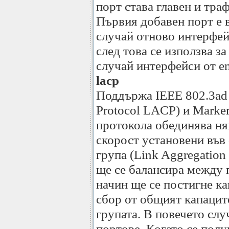
порт става главен и траф
Първия добавен порт е в
случай отново интерфей
след това се използва з
случай интерфейси от e
lacp
Поддържа IEEE 802.3ad 
Protocol LACP) и Marker
протокола обединява ня
скорост установени във
група (Link Aggregation
ще се балансира между п
начин ще се постигне ка
сбор от общият капацит
групата. В повечето слу
портове. Когато се пол