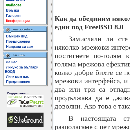
Made In BG
Файлове
Връзки
Галерия
Как да обединим няко
Конференции
един под FreeBSD 8.0
Външен вид
Замисляли ли сте
Предложения
няколко мрежови интерф
Направи си сам
постигнете по-голям к
голяма мрежова ефекти
За нас
Линукс за българи
колко добре бихте се п
ЕООД
Линк към нас
мрежови интерфейса, и 
Предложения
два или три са отпад
Подкрепяно от:
продължава да е „жива
доволни. Ако това е така
В настоящата с
разполагаме с пет мреж