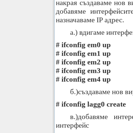
накрая създаваме нов в
добавяме интерфейсит
назначаваме IP адрес.
а.) вдигаме интерф
# ifconfig em0 up
# ifconfig em1 up
# ifconfig em2 up
# ifconfig em3 up
# ifconfig em4 up
б.)създаваме нов в
# ifconfig lagg0 create
в.)добавяме инте
интерфейс