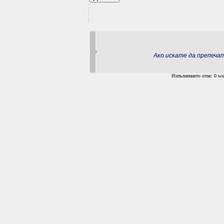
Ако искате да препеч
Изпълнението отне: 0 wal