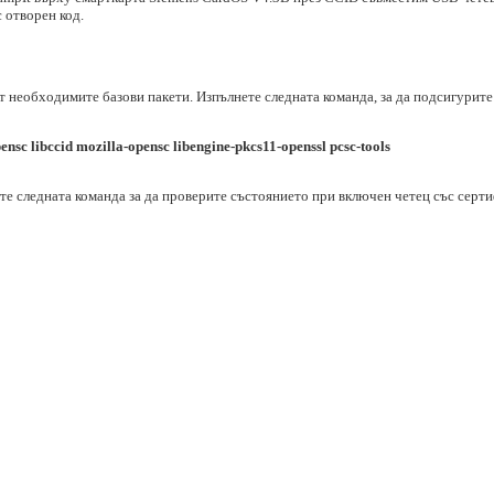
 отворен код.
 необходимите базови пакети. Изпълнете следната команда, за да подсигурите
pensc libccid mozilla-opensc libengine-pkcs11-openssl pcsc-tools
е следната команда за да проверите състоянието при включен четец със серти