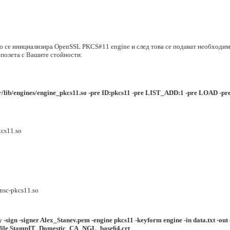
о се инициализира OpenSSL PKCS#11 engine и след това се подават необходим
 полета с Вашите стойности:
/lib/engines/engine_pkcs11.so -pre ID:pkcs11 -pre LIST_ADD:1 -pre LOAD -
kcs11.so
nsc-pkcs11.so
 -sign -signer
Alex_Stanev.pem
-engine pkcs11 -keyform engine -in
data.txt
-out
file
StampIT_Domestic_CA_NGL_base64.crt