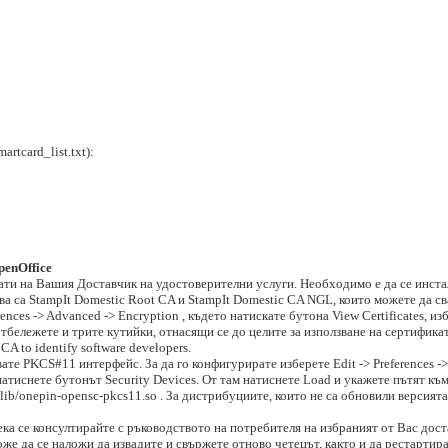
martcard_list.txt):
penOffice
ати на Вашия Доставчик на удостоверителни услуги. Необходимо е да се инста
това са StampIt Domestic Root CA и StampIt Domestic CA NGL, които можете да с
nces -> Advanced -> Encryption , където натискате бутона View Certificates, изб
бележете и трите кутийки, отнасящи се до целите за използване на сертификатит
s CA to identify software developers.
те PKCS#11 интерфейс. За да го конфигурирате изберете Edit -> Preferences -> 
и натиснете бутонът Security Devices. От там натиснете Load и укажете пътят 
/lib/onepin-opensc-pkcs11.so . За дистрибуциите, които не са обновили версият
а се консултирайте с ръководството на потребителя на избраният от Вас дост
е да се наложи да извадите и свържете отново четецът, както и да рестартира