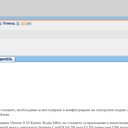
Помощ
OpenSSL
 стъпките, необходими за инсталиране и конфигуриране на електронен подпис 
йлове.
звано Ubuntu 9.10 Karmic Koala 64bit, но стъпките са приложими и аналогични
tampIt върху смарткарта Siemens CardOS V4.3B през CCID съвместим USB чет