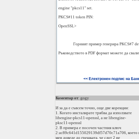
engine "pkcs11" set.
PKCS#11 token PIN:
OpenSSL>
Горният пример генерира PKCS#7 deta
Ръководството в PDF формат можете да свали
<< Електронен подпис на Банк
Коментар от
: gogy
И за да е съвсем точно, още две корекции:
1. Когато инсталирате трябва да използвате
libengine-pkcs11-openssl, а не libengine-
pksc11-openssl
2. В примера е посочен частния ключ
2:ac89c641d155029139df57d70c71a706, което 
мен доведе до грешката, че слот 2 не