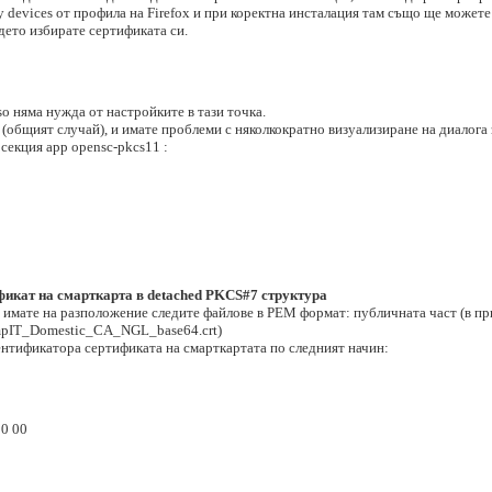
y devices от профила на Firefox и при коректна инсталация там също ще может
където избирате сертификата си.
so няма нужда от настройките в тази точка.
 (общият случай), и имате проблеми с няколкократно визуализиране на диалога 
 секция app opensc-pkcs11 :
фикат на смарткарта в detached PKCS#7 структура
 имате на разположение следите файлове в PEM формат: публичната част (в п
ampIT_Domestic_CA_NGL_base64.crt)
ентификатора сертификата на смарткартата по следният начин:
00 00