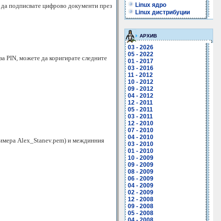
Linux ядро
е да подписвате цифрово документи през
Linux дистрибуции
АРХИВ
03 - 2026
05 - 2022
за PIN, можете да коригирате следните
01 - 2017
03 - 2016
11 - 2012
10 - 2012
09 - 2012
04 - 2012
12 - 2011
05 - 2011
03 - 2011
12 - 2010
07 - 2010
04 - 2010
римера Alex_Stanev.pem) и междинния
03 - 2010
01 - 2010
10 - 2009
09 - 2009
08 - 2009
06 - 2009
04 - 2009
02 - 2009
12 - 2008
09 - 2008
05 - 2008
04 - 2008