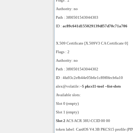
Flags : 2
Authority: no
Path : 3f00501543044303
ID :
ac89c641d155029139df57d70c71a706
X.509 Certificate [X.509V3 CA Certificate 0]
Flags : 2
Authority: no
Path : 3f00501543044302
ID : 4fa93c2efb44e05b6e1c89f0fecb6a10
alex@volatile:~$
pkcs11-tool --list-slots
Available slots:
Slot 0 (empty)
Slot 1 (empty)
Slot 2
ACS ACR 38U-CCID 00 00
token label: CardOS V4.3B PKCS15 profile (PI