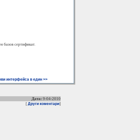
ен базов сертификат.
ови интерфейса в един >>
Дата:
9-04-2010
[
]
Други коментари