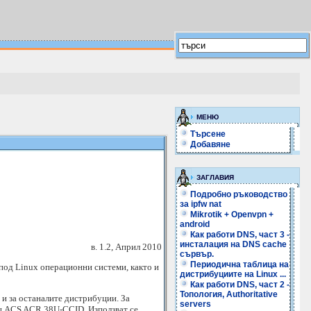
МЕНЮ
Търсене
Добавяне
ЗАГЛАВИЯ
Подробно ръководство
за ipfw nat
Mikrotik + Openvpn +
android
Как работи DNS, част 3 -
инсталация на DNS cache
в. 1.2, Април 2010
сървър.
Периодична таблица на
под Linux операционни системи, както и
дистрибуциите на Linux ...
Как работи DNS, част 2 -
Топология, Authoritative
 и за останалите дистрибуции. За
servers
ец ACS ACR 38U-CCID. Използват се