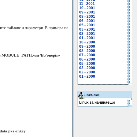
11 - 2001
10 - 2001
09 - 2001
08 - 2001
06 - 2001
05 - 2001
ите файлове и параметри. В примера по-
03 - 2001
02 - 2001
01 - 2001
10 - 2000
09 - 2000
08 - 2000
pre MODULE_PATH:/usr/lib/onepin-
07 - 2000
06 - 2000
05 - 2000
03 - 2000
02 - 2000
01 - 2000
-
ВРЪЗКИ
Linux за начинаещи
data.p7s
-inkey