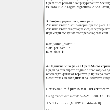
OpenOffice работи с конфигурираните Securit
менюто File -> Digital signatures -> Add , от 
3. Конфигуриране на драйверите
Ако използвате /usr/lib/onepin-opensc-pkcs11.
Ако използвате смарткарта с един сертификат
параметри във файла /etc/opensc/opensc.conf ,
max_virtual_slots=1;
slots_per_card=1;
num_slots=1;
4. Подписване на файл с OpenSSL със серти
Преди да генерирате подпис е необходимо да
базов сертификат от веригата (в примера St
Освен това е необходимо и да извлечете и ид
alex@volatile:~$
pkcs15-tool --list-certificates
Using reader with a card: ACS ACR 38U-CCID 
X.509 Certificate [X.509V3 Certificate 0]