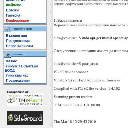
Made In BG
изцяло софтуерни библиотеки и приложения с
Файлове
Връзки
Галерия
1. Базови пакети
Конференции
Вероятно вече имате инсталирани повечето от
Външен вид
alex@volatile:~$
sudo apt-get install openct o
Предложения
Направи си сам
След успешна инсталация можете да използват
За нас
alex@volatile:~$
pcsc_scan
Линукс за българи
ЕООД
PC/SC device scanner
Линк към нас
V 1.4.15 (c) 2001-2009, Ludovic Rousseau
Предложения
Compiled with PC/SC lite version: 1.4.102
Подкрепяно от:
Scanning present readers...
0: ACS ACR 38U-CCID 00 00
Thu Mar 18 15:29:43 2010