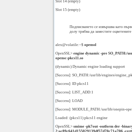
Slot 14 (empty)
Slot 15 (empty)
Подписването се извършва като първ
долу трябва да заместите оцветените
alex@volatile:~$
openssl
OpenSSL>
engine dynamic -pre SO_PATH:/usr
opensc-pkcs11.so
(dynamic) Dynamic engine loading support
[Success]: SO_PATH:/usr/lib/engines/engine_p
[Success]: ID:pkcs11
[Success]: LIST_ADD:1
[Success]: LOAD
[Success]: MODULE_PATH:/usr/lib/onepin-ope
Loaded: (pkcs11) pkcs11 engine
OpenSSL>
smime -pk7out -outform der -binary
2:ac89c641d155029139df57d70c71a706
-cert