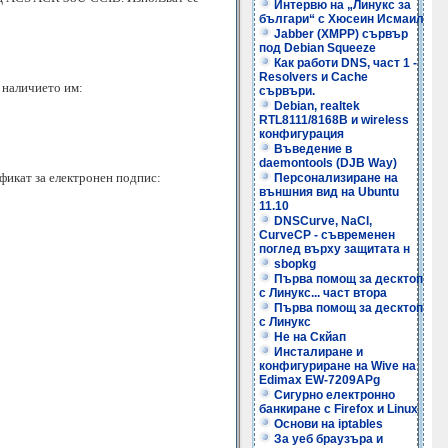
Интервю на „Линукс за
българи“ с Хюсеин Исмаил
Jabber (XMPP) сървър
под Debian Squeeze
Как работи DNS, част 1 -
Resolvers и Cache
 наличието им:
сървъри.
Debian, realtek
RTL8111/8168B и wireless
конфигурация
Въведение в
daemontools (DJB Way)
фикат за електронен подпис:
Персонализиране на
външния вид на Ubuntu
11.10
DNSCurve, NaCl,
CurveCP - съвременен
поглед върху защитата н
sbopkg
Първа помощ за десктоп
с Линукс... част втора
Първа помощ за десктоп
с Линукс
Не на Скйап
Инсталиране и
конфигуриране на Wive на
Edimax EW-7209APg
Сигурно електронно
банкиране с Firefox и Linux
Основи на iptables
За уеб браузъра и