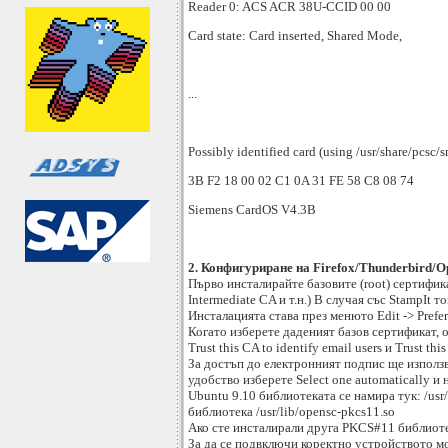
Reader 0: ACS ACR 38U-CCID 00 00
Card state: Card inserted, Shared Mode,
...
Possibly identified card (using /usr/share/pcsc/s
3B F2 18 00 02 C1 0A 31 FE 58 C8 08 74
Siemens CardOS V4.3B
2. Конфигуриране на Firefox/Thunderbird/O
Първо инсталирайте базовите (root) сертифик
Intermediate CA и т.н.) В случая със StampIt 
Инсталацията става през менюто Edit -> Prefere
Когато изберете даденият базов сертификат, от
Trust this CA to identify email users и Trust thi
За достъп до електронният подпис ще използва
удобство изберете Select one automatically 
Ubuntu 9.10 библиотеката се намира тук: /usr
библиотека /usr/lib/opensc-pkcs11.so
Ако сте инсталирали друга PKCS#11 библиотек
За да се подвключи коректно устройството мож