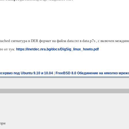
ched сигнатура в DER формат на файла data.txt в data.p7s , с включен междин
те от тук:
https://inetdec.nra.bg/docs/DigSig_linux_howto.pdf
|
сервиз под Ubuntu 9.10 и 10.04
FreeBSD 8.0 Обединение на няколко мреж
при