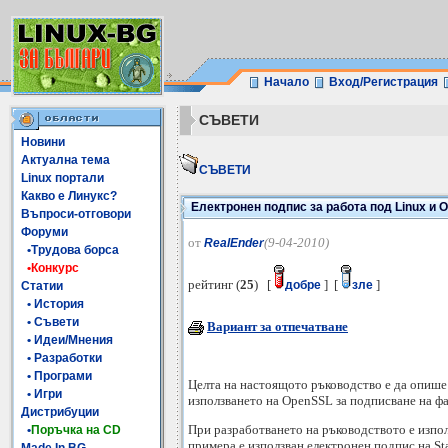
Начало
Вход/Регистрация
СЪВЕТИ
Новини
Актуална тема
СЪВЕТИ
Linux портали
Какво е Линукс?
Електронен подпис за работа под Linux и 
Въпроси-отговори
Форуми
от
(9-04-2010)
RealEnder
•Трудова борса
•Конкурс
рейтинг (
25
) [
] [
]
добре
зле
Статии
• История
• Съвети
Вариант за отпечатване
• Идеи/Мнения
• Разработки
• Програми
Целта на настоящото ръководство е да опише
• Игри
използването на OpenSSL за подписване на фа
Дистрибуции
При разработването на ръководството е изпол
•
Поръчка на CD
примера е използван електронен подпис на S