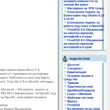
неприкосновеността на
личния Ви живот
Маскиране на VPN тунел
Електронен подпис на
Банксервиз под Ubuntu 9.10
и 10.04
Електронен подпис за
работа под Linux и OpenSSL
FreeBSD 8.0 Обединение
на няколко мрежови
интерфейса в един
FreeBSD 8.0 Обединение
на няколко мрежови
интерфейса в един
ПОДКАТЕГОРИИ
Десктоп
Сигурност
лира цялата верига (Root CA,
Кирилизация
валите от страницата на доставчика.
Основни знания и
ирате Authorities и след това Import.
средства
е: Trust this CA to identify web pages,
Трикове
Практически опит
Advanced -> Encryption , където за
Драйвери/Хардуер
към PKCS#11 библиотеката. За OpenSC под
Linux<->Windows
а на OpenSC, използвайте базовата
Файлови системи
Мрежа
авчик.
FreeBSD
те Firefox/Thunderbird.
Възможности на Linux