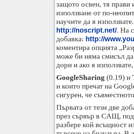
защото освен, тя прави 
използване от по-неопитн
научите да я използвате
. На 
http://noscript.net/
добавка:
http://www.y
коментира опцията „Разр
може би няма смисъл да 
дори и ако я използвате
GoogleSharing
(0.19) и
и които пречат на Googl
сигурен, че съвместното
Първата от тези две доб
през сървър в САЩ, под
разбере кой всъщност из
търсене на браузъра. В 