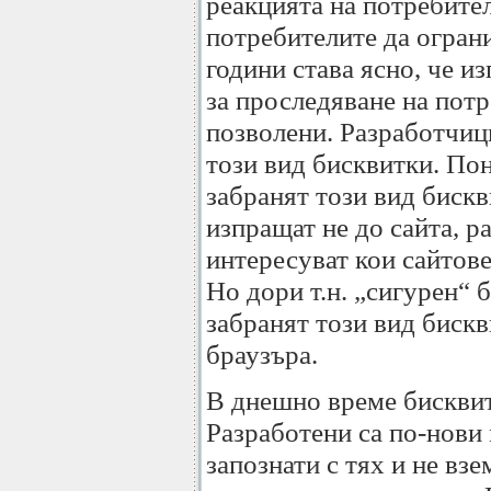
реакцията на потребите
потребителите да ограни
години става ясно, че и
за проследяване на потр
позволени. Разработчици
този вид бисквитки. По
забранят този вид бискв
изпращат не до сайта, р
интересуват кои сайтове
Но дори т.н. „сигурен“ 
забранят този вид бискв
браузъра.
В днешно време бисквит
Разработени са по-нови 
запознати с тях и не взе