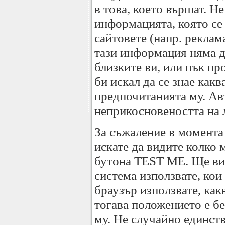
в това, което вършат. Не
информацията, която се 
сайтовете (напр. реклам
тази информация няма да
близките ви, или пък пр
би искал да се знае как
предпочитанията му. Авт
неприкосновеността на л
За съжаление в момента 
искате да видите колко 
бутона TEST ME. Ще вид
система използвате, кои
браузър използвате, как
тогава положението е бе
му. Не случайно единств