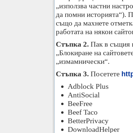
„използва частни настро
да помни историята“). П
също да махнете отметка
работата на някои сайто
Стъпка 2.
Пак в същия 
„Блокиране на сайтовете
„измамнически“.
Стъпка 3.
Посетете
htt
Adblock Plus
AntiSocial
BeeFree
Beef Taco
BetterPrivacy
DownloadHelper