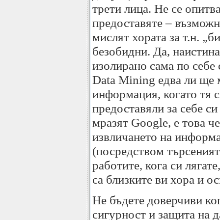
трети лица. Не се опитв
предоставяте – възможно
мислят хората за т.н. „
безобидни. Да, наистина
изолирано сама по себе с
Data Mining едва ли ще 
информация, когато тя с
предоставяли за себе си
мразят Google, е това ч
извличането на информац
(посредством търсенията
работите, кога си лягат
са близките ви хора и о
Не бъдете доверчиви ко
сигурност и защита на д