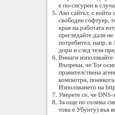
е по-сигурен в случ
Ако сайтът, с който 
свободен софтуер, т
края на работата из
прегледайте дали не
потребител, напр. в 
дори и след тези пре
Винаги използвайте с
Въпреки, че Tor оси
правителствена аген
компютри, понякога
Използването на http
Уверете се, че DNS-з
За още по голяма си
това е Убунту) във 