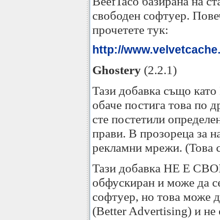
BeefTaco базирана на с
свободен софтуер. Пове
прочетете тук:
http://www.velvetcache.
Ghostery
(2.2.1)
Тази добавка също като 
обаче постига това по д
сте постетили определен
прави. В прозореца за н
рекламни мрежи. (Това ст
Тази добавка НЕ Е СВОБ
обфускиран и може да се
софтуер, но това може д
(Better Advertising) и 