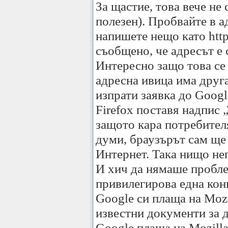
За щастие, това вече не 
полезен). Пробвайте в а
напишете нещо като http/
съобщено, че адресът е 
Интересно защо това се 
адресна ивица има друга
изпрати заявка до Googl
Firefox поставя надпис 
защото кара потребител
думи, браузърът сам ще
Интернет. Така нищо не
И хич да нямаше проблем
привилегирова една конк
Google си плаща на Mozi
известни документи за д
Google плаща на Mozilla