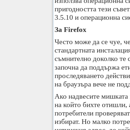
използва операционна си
пригодността тези съвет
3.5.10 и операционна с
За Firefox
Често може да се чуе, че
стандартната инсталация 
съмнително доколко те 
започна да поддържа ет
проследяването действия
на браузъра вече не под
Ако надвесите мишката н
на който бихте отишли, 
потребители проверяват 
избират. Но малко потре
истинския адрес, до кой