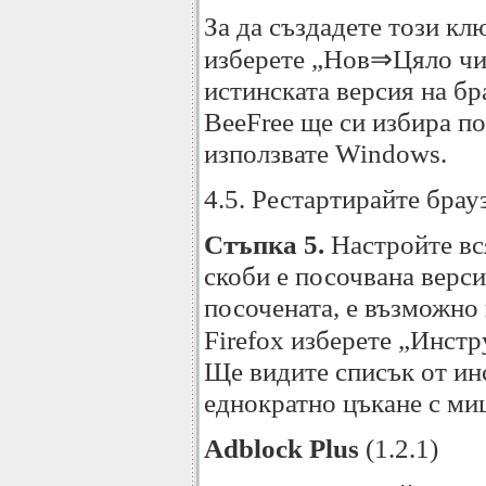
За да създадете този кл
изберете „Нов⇒Цяло числ
истинската версия на бр
BeeFree ще си избира по
използвате Windows.
4.5. Рестартирайте брау
Стъпка 5.
Настройте вся
скоби е посочвана верси
посочената, е възможно 
Firefox изберете „Инст
Ще видите списък от инс
еднократно цъкане с ми
Adblock Plus
(1.2.1)