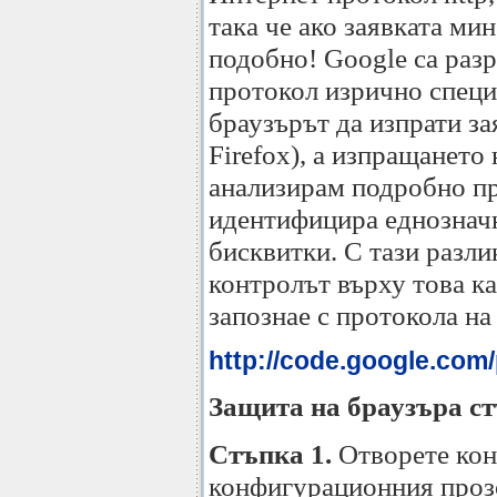
така че ако заявката ми
подобно! Google са разр
протокол изрично специ
браузърът да изпрати за
Firefox), а изпращането
анализирам подробно про
идентифицира еднозначно
бисквитки. С тази разли
контролът върху това ка
запознае с протокола на
http://code.google.com
Защита на браузъра ст
Стъпка 1.
Отворете кон
конфигурационния прозо