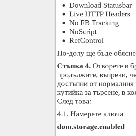
Download Statusbar
Live HTTP Headers
No FB Tracking
NoScript
RefControl
По-долу ще бъде обясне
Стъпка 4.
Отворете в б
продължите, въпреки, че
достъпни от нормалния 
кутийка за търсене, в к
След това:
4.1. Намерете ключа
dom.storage.enabled