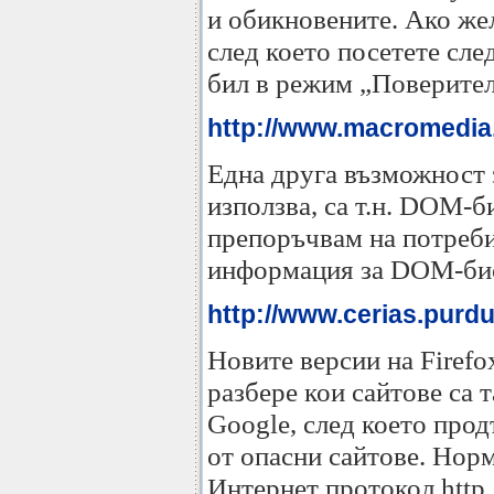
и обикновените. Ако жел
след което посетете сле
бил в режим „Поверител
http://www.macromedia.
Една друга възможност з
използва, са т.н. DOM-б
препоръчвам на потреби
информация за DOM-биск
http://www.cerias.purdu
Новите версии на Firefo
разбере кои сайтове са 
Google, след което прод
от опасни сайтове. Норм
Интернет протокол http,