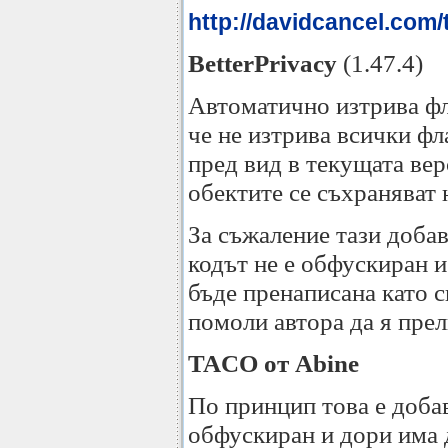
http://davidcancel.com/
BetterPrivacy
(1.47.4)
Автоматично изтрива фл
че не изтрива всички фл
пред вид в текущата верс
обектите се съхраняват 
За съжаление тази доба
кодът не е обфускиран и
бъде пренаписана като с
помоли автора да я прел
TACO от Abine
По принцип това е доб
обфускиран и дори има 