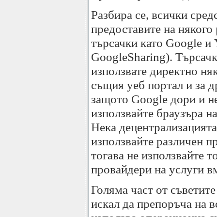
Разбира се, всички сред
предоставите на някого 
търсачки като Google и
GoogleSharing). Търсачк
използвате директно няк
същия уеб портал и за др
защото Google дори и не
използвайте браузъра на
Нека децентрализацията 
използвайте различен п
тогава не използвайте т
провайдери на услуги в
Голяма част от съветите
искал да препоръча на в