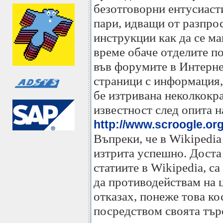
безотговорни ентусиаст
пари, идващи от разпро
инструкции как да се м
време обаче отделите по
във форумите в Интернет
страници с информация,
бе изтривана неколкокра
известност след опита н
http://www.scroogle.or
Въпреки, че в Wikipedia 
изтрита успешно. Доста 
статиите в Wikipedia, с
да противодействам на ц
отказах, понеже това к
посредством своята търс