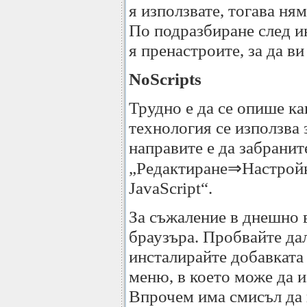
я използвате, тогава ням
По подразбиране след ин
я пренастроите, за да ви
NoScripts
Трудно е да се опише как
технология се използва 
направите е да забранит
„Редактиране⇒Настройки
JavaScript“.
За съжаление в днешно в
браузъра. Пробвайте дал
инсталирайте добавката 
меню, в което може да и
Впрочем има смисъл да и