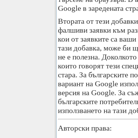
Google в заредената стр
Втората от тези добавк
фалшиви заявки към разл
кои от заявките са ваш
тази добавка, може би щ
не е полезна. Доколкото
които говорят тези спец
стара. За българските п
вариант на Google изпол
версия на Google. За съ
българските потребител
използването на тази до
Авторски права: