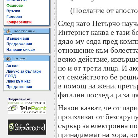
Made In BG
Файлове
(Послание от апосто
Връзки
Галерия
След като Петърчо науча
Конференции
Интернет каква е тази б
Външен вид
дядо му сяда пред комп
Предложения
отношение към болестта 
Направи си сам
всяко действие, извърше
но и от трети лица. И ак
За нас
Линукс за българи
от семейството бе решил
ЕООД
Линк към нас
в помощ на жени, претъ
Предложения
фатални последици за ц
Подкрепяно от:
Някои казват, че от пари
произлизат от безскрупу
сървър за електронна по
принадлежат на хора, ко