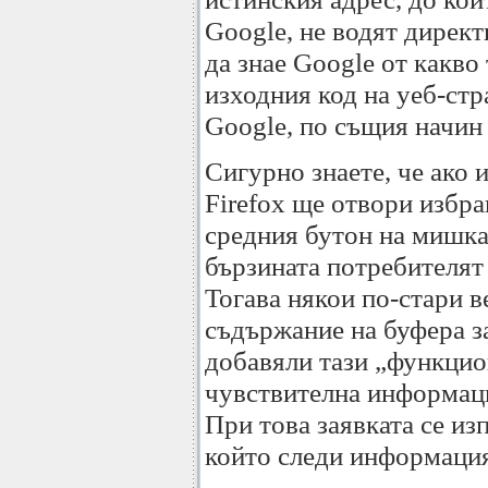
Google, не водят директ
да знае Google от какво 
изходния код на уеб-стра
Google, по същия начин 
Сигурно знаете, че ако 
Firefox ще отвори избра
средния бутон на мишкат
бързината потребителят 
Тогава някои по-стари в
съдържание на буфера за
добавяли тази „функцио
чувствителна информаци
При това заявката се из
който следи информация