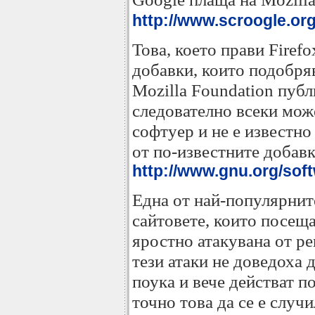
http://www.scroogle.org
Това, което прави Firef
добавки, които подобряв
Mozilla Foundation публ
следователно всеки може
софтуер и не е известно
от по-известните добавк
http://www.gnu.org/sof
Една от най-популярните
сайтовете, които посещав
яростно атакувана от р
тези атаки не доведоха 
поука и вече действат п
точно това да се е случ