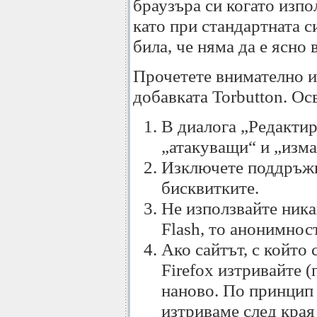
браузъра си когато изпо
като при стандартната с
била, че няма да е ясно 
Прочетете внимателно и
добавката Torbutton. Ос
В диалога „Редактир
„атакуващи“ и „изма
Изключете поддръжка
бисквитките.
Не използвайте ника
Flash, то анонимнос
Ако сайтът, с който 
Firefox изтривайте (
наново. По принцип с
изтриваме след края