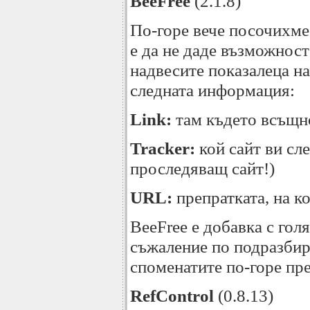
BeeFree
(2.1.8)
По-горе вече посочихме 
е да не даде възможност
надвесите показалеца н
следната информация:
Link:
там където всъщно
Tracker:
кой сайт ви сле
проследяващ сайт!)
URL:
препратката, на ко
BeeFree е добавка с гол
съжаление по подразбира
споменатите по-горе пр
RefControl
(0.8.13)