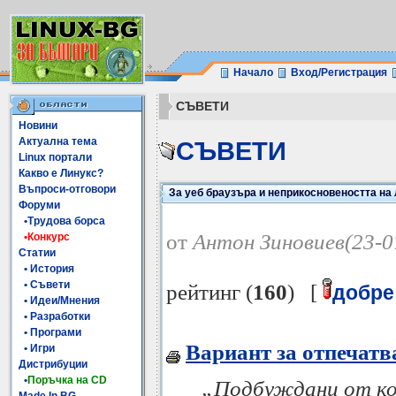
Начало
Вход/Регистрация
СЪВЕТИ
Новини
Актуална тема
СЪВЕТИ
Linux портали
Какво е Линукс?
Въпроси-отговори
За уеб браузъра и неприкосновеността на
Форуми
•Трудова борса
от
Антон Зиновиев(23-0
•Конкурс
Статии
• История
• Съвети
рейтинг (
160
) [
добре
• Идеи/Мнения
• Разработки
• Програми
Вариант за отпечатв
• Игри
Дистрибуции
•
Поръчка на CD
„Подбуждани от ко