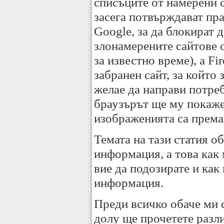
списъците от намерени 
засега потвърждават пра
Google, за да блокират 
злонамерените сайтове 
за известно време), a F
забранен сайт, за който
желае да направи потреб
браузърът ще му покаже 
изображенията са према
Темата на тази статия о
информация, а това как
вие да подозирате и как
информация.
Преди всичко обаче ми 
долу ще прочетете разли