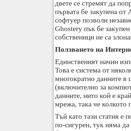
двете се стремят да поп
първата бе закупена от 
софтуер позволи незави
Ghostery пък бе закупен 
собственици не са злон
Ползването на Интерн
Единственият начин изпо
Това е система от няко
многократно данните в 
(включително за компют
данните, нито кой е кра
мрежа, така че колкото 
Тъй като тази статия е п
по-сигурен, тук няма да