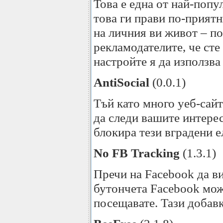
Това е една от най-попу
това ги прави по-прият
на личния ви живот – п
рекламодателите, че сте
настройте я да използва
AntiSocial
(0.0.1)
Тъй като много уеб-сай
да следи вашите интерес
блокира тези вградени е
No FB Tracking
(1.3.1)
Пречи на Facebook да ви
бутончета Facebook може
посещавате. Тази добавк