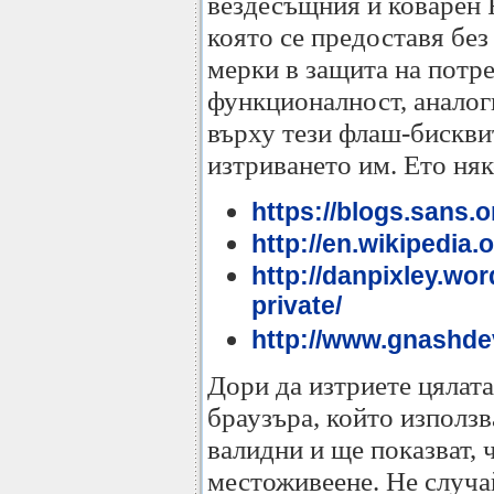
вездесъщния и коварен F
която се предоставя без
мерки в защита на потре
функционалност, аналог
върху тези флаш-бисквит
изтриването им. Ето ня
https://blogs.sans.
http://en.wikipedia
http://danpixley.wo
private/
http://www.gnashde
Дори да изтриете цялата
браузъра, който използв
валидни и ще показват, 
местоживеене. Не случа