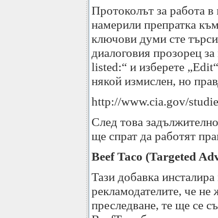
Протоколът за работа в 
намерили препратка към 
ключови думи сте търси
диалоговия прозорец за н
listed:“ и изберете „Ed
някой измислен, но пра
http://www.cia.gov/studi
След това задължително 
ще спрат да работят пра
Beef Taco (Targeted Ad
Тази добавка инсталира 
рекламодателите, че не 
преследване, те ще се съ