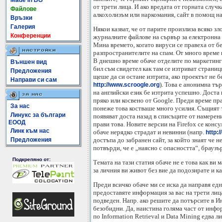
Made In BG
от трети лица. И ако вредата от горната случк
Файлове
алкохолизъм или наркомания, сайт в помощ на
Връзки
Галерия
Някои казват, че от парите произлиза всяко зл
Конференции
журналните файлове на сървър за електронна 
Мина времето, когато вируси се правеха от б
разпространителите на спам. От много време 
В днешно време обаче отделите по маркетинг 
Външен вид
бил съм свидетел как там се изтриват страни
Предложения
щеше да си остане изтрита, ако проектът не б
Направи си сам
). Това е анонимна тъ
http://www.scroogle.org
на английски език бе изтрита успешно. Доста 
пряко или косвено от Google. Преди време пра
За нас
понеже това костваше много усилия. Същият т
Линукс за българи
появяват доста назад в списъците от намерен
ЕООД
прави това. Новите версии на Firefox се конс
Линк към нас
обаче нерядко страдат и невинни (напр.
http:
достъпа до забранен сайт, за който знаят че 
Предложения
потвърди, че е „наясно с опасността“, браузъ
Подкрепяно от:
Темата на тази статия обаче не е това как в
за личния ви живот без вие да подозирате и к
Преди всичко обаче ми се иска да направя ед
предоставяте информация за вас на трети лиц
подведен. Напр. ако решите да потърсите в Ин
безобидни. Да, наистина голяма част от инфор
по Information Retrieval и Data Mining едва 