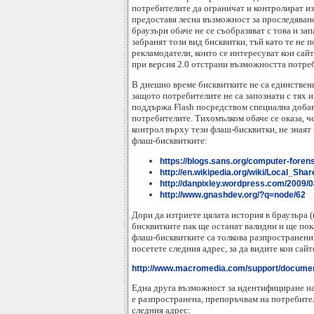
потребителите да ограничат и контролират изп
предоставя лесна възможност за проследяване
браузъри обаче не се съобразяват с това и з
забранят този вид бисквитки, тъй като те не 
рекламодатели, които се интересуват кои сайт
при версия 2.0 отстрани възможността потреб
В днешно време бисквитките не са единствени
защото потребителите не са запознати с тях и 
поддържа Flash посредством специална добавка
потребителите. Тихомълком обаче се оказа, ч
контрол върху тези флаш-бисквитки, не знаят
флаш-бисквитките:
https://blogs.sans.org/computer-forens
http://en.wikipedia.org/wiki/Local_Sha
http://danpixley.wordpress.com/2009/0
http://www.gnashdev.org/?q=node/62
Дори да изтриете цялата история в браузъра (
бисквитките пак ще останат валидни и ще пок
флаш-бисквитките са толкова разпространени,
посетете следния адрес, за да видите кои сай
http://www.macromedia.com/support/document
Една друга възможност за идентифициране на п
е разпространена, препоръчвам на потребите
следния адрес: