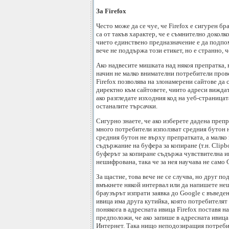
За Firefox
Често може да се чуе, че Firefox е сигурен бр
са от такъв характер, че е съмнително докол
чието единствено предназначение е да подпом
вече не поддържа този етикет, но е странно, 
Ако надвесите мишката над някоя препратка, в
начин не малко внимателни потребители провер
Firefox позволява на злонамерени сайтове да 
директно към сайтовете, чиито адреси виждате
ако разгледате изходния код на уеб-страницат
останалите търсачки.
Сигурно знаете, че ако изберете дадена препр
много потребители използват средния бутон на
средния бутон не върху препратката, а малко
съдържание на буфера за копиране (т.н. Clipb
буферът за копиране съдържа чувствителна и
нешифрована, така че за нея научава не само 
За щастие, това вече не се случва, но друг п
вмъкнете някой интервал или да напишете нещо
браузърът изпрати заявка до Google с въведен
ивица има друга кутийка, която потребителят 
понякога в адресната ивица Firefox поставя н
предположи, че ако запише в адресната ивиц
Интернет. Така нищо неподозиращия потребит