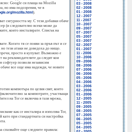
 ясно: Google си плаща на Mozilla
03 - 2008
а, но има подозрения, че в
02 - 2008
01 - 2008
).
gle.org/mozilla.html
12 - 2007
11 - 2007
ват сигурността му. С тези добавки обаче
10 - 2007
уер (и следователно всеки може да
09 - 2007
вките, които инсталирате. Списък на
07 - 2007
05 - 2007
03 - 2007
те. Когато тя се появи за пръв път и се
02 - 2007
 но тези атаки не доведоха до нищо.
01 - 2007
 пречи, просто я купуват. Възможно е
11 - 2006
10 - 2006
ат на рекламодателите да следят кои
09 - 2006
ен софтуер позволи независим
08 - 2006
а обаче все още има надежди, че новите
07 - 2006
06 - 2006
05 - 2006
04 - 2006
03 - 2006
стотин компютъра по целия свят, които
02 - 2006
 (включително за компютрите, участващи
01 - 2006
ител на Tor се включва в тази мрежа,
12 - 2005
11 - 2005
09 - 2005
08 - 2005
писваме как се инсталира и използва Tor,
07 - 2005
ъй като при стандартната си настройка
06 - 2005
нта.
05 - 2005
04 - 2005
ва спазвайте още следните правила:
02 - 2005