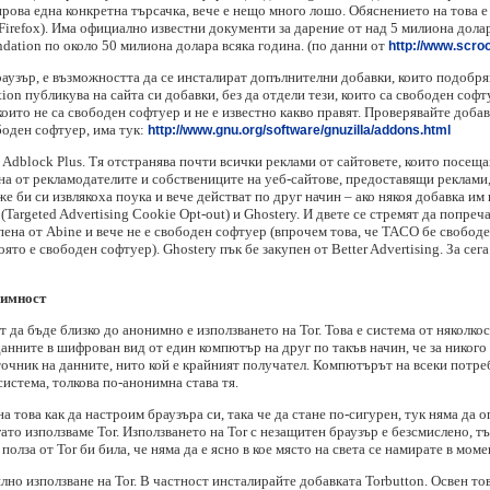
рова една конкретна търсачка, вече е нещо много лошо. Обяснението на това е
Firefox). Има официално известни документи за дарение от над 5 милиона долар
dation по около 50 милиона долара всяка година. (по данни от
http://www.scroo
браузър, е възможността да се инсталират допълнителни добавки, които подобря
ion публикува на сайта си добавки, без да отдели тези, които са свободен софт
които не са свободен софтуер и не е известно какво правят. Проверявайте доба
боден софтуер, има тук:
http://www.gnu.org/software/gnuzilla/addons.html
 Adblock Plus. Тя отстранява почти всички реклами от сайтовете, които посещава
ана от рекламодателите и собствениците на уеб-сайтове, предоставящи реклами,
е би си извлякоха поука и вече действат по друг начин – ако някоя добавка им
(Targeted Advertising Cookie Opt-out) и Ghostery. И двете се стремят да попреч
пена от Abine и вече не е свободен софтуер (впрочем това, че TACO бе свобод
ято е свободен софтуер). Ghostery пък бе закупен от Better Advertising. За сег
нимност
 да бъде близко до анонимно е използването на Tor. Това е система от няколко
нните в шифрован вид от един компютър на друг по такъв начин, че за никого
точник на данните, нито кой е крайният получател. Компютърът на всеки потреб
система, толкова по-анонимна става тя.
а това как да настроим браузъра си, така че да стане по-сигурен, тук няма да о
гато използваме Tor. Използването на Tor с незащитен браузър е безсмислено, т
полза от Tor би била, че няма да е ясно в кое място на света се намирате в моме
но използване на Tor. В частност инсталирайте добавката Torbutton. Освен то