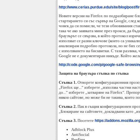
http://www.cerias.purdue.edu/site/blog/post/f
Новите версии на Firefox по подразбиране бло
стартирането си със сървър на Google, след 
човек да си помисли, че тези обновявания ста
така че ако заявката мине през прокси, да б
браузърът се свързва, в който протокол изрич
използват се разни ключове (които са уникалн
анализирам подробно протокола, но не бих се 
с използването на бисквитки. С тази разлика, 
Google не е документиран никъде. Който желае
http://code.google.com/p/google-safe-browsin
Защита на браузъра стъпка по стъпка
Стъпка 1.
Отворете конфигурационния прозор
„Firefox ще...“ изберете „използва частни на
до...“ изберете „затваряне на Firefox“. Преп
някои сайтове, но може би не такива, които п
Стъпка 2.
Пак в същия конфигурационен прозо
„Блокиране на сайтовете, докладвани като „и
Стъпка 3.
Посетете
https://addons.mozilla.org
Adblock Plus
AntiSocial
BeeFree