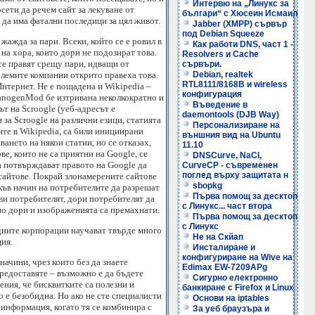
Интервю на „Линукс за
осети да речем сайт за лекуване от
българи“ с Хюсеин Исмаил
да има фатални последици за цял живот.
Jabber (XMPP) сървър
под Debian Squeeze
 жажда за пари. Всеки, който се е ровил в
Как работи DNS, част 1 -
на хора, които дори не подозират това.
Resolvers и Cache
се правят срещу пари, идващи от
сървъри.
олемите компании открито правеха това.
Debian, realtek
RTL8111/8168B и wireless
Интернет. Не е пощадена и Wikipedia –
конфигурация
CyanogenMod бе изтривана неколкократно и
Въведение в
ът на Scroogle (уеб-адресът е
daemontools (DJB Way)
 за Scroogle на различни езици, статията
Персонализиране на
ите в Wikipedia, са били инициирани
външния вид на Ubuntu
ането на някои статии, но се отказах,
11.10
е, които не са приятни на Google, се
DNSCurve, NaCl,
а потвърждават правото на Google да
CurveCP - съвременен
поглед върху защитата н
“ сайтове. Покрай злонамерените сайтове
sbopkg
акъв начин на потребителите да разрешат
Първа помощ за десктоп
ави потребителят, дори потребителят да
с Линукс... част втора
 но дори и изображенията са премахнати.
Първа помощ за десктоп
с Линукс
одните корпорации научават твърде много
Не на Скйап
ция.
Инсталиране и
конфигуриране на Wive на
ачини, чрез които без да знаете
Edimax EW-7209APg
предоставяте – възможно е да бъдете
Сигурно електронно
ения, че бисквитките са полезни и
банкиране с Firefox и Linux
о е безобидна. Но ако не сте специалисти
Основи на iptables
 информация, когато тя се комбинира с
За уеб браузъра и