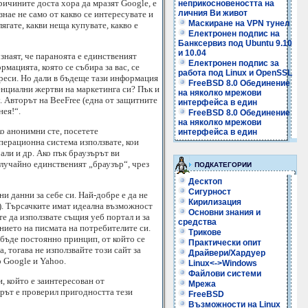
ричините доста хора да мразят Google, е
неприкосновеността на
личния Ви живот
знае не само от какво се интересувате и
Маскиране на VPN тунел
ягате, какви неща купувате, какво е
Електронен подпис на
Банксервиз под Ubuntu 9.10
и 10.04
знаят, че параноята е единственият
Електронен подпис за
рмацията, която се събира за вас, се
работа под Linux и OpenSSL
ереси. Но дали в бъдеще тази информация
FreeBSD 8.0 Обединение
тенциални жертви на маркетинга си? Пък и
на няколко мрежови
у. Авторът на BeeFree (една от защитните
интерфейса в един
нея!“.
FreeBSD 8.0 Обединение
на няколко мрежови
ко анонимни сте, посетете
интерфейса в един
перационна система използвате, кои
али и др. Ако пък браузърът ви
случайно единственият „браузър“, чрез
ПОДКАТЕГОРИИ
Десктоп
Сигурност
ни данни за себе си. Най-добре е да не
Кирилизация
). Търсачките имат идеална възможност
Основни знания и
те да използвате същия уеб портал и за
средства
анието на писмата на потребителите си.
Трикове
 бъде постоянно принцип, от който се
Практически опит
, тогава не използвайте този сайт за
Драйвери/Хардуер
 Google и Yahoo.
Linux<->Windows
Файлови системи
, който е заинтересован от
Мрежа
орът е проверил пригодността тези
FreeBSD
Възможности на Linux