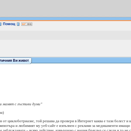
Помощ
 личния Ви живот
и мамят с лъстиви думи“
ва)
н от циклоботриазис, той решава да провери в Интернет каква е тази болест и ка
компютъра и любимият му уеб-сайт е изпълнен с реклами за медикаменти имащи 
е заблуждавате – всяко действие, извършено с вашия браузър се следи и то не с