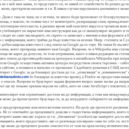
а не е кой знае каква, то представете си, че някой от семейството бе решил да п
 жени, претърпели насилие и т.н. В някои случаи нарушената анонимност може 
о. Дали е така не знам, но е истина, че много беди произлизат от безскрупулната
поща, е наясно, че голяма част от компютрите, разпращащи спам, принадлежат 
езотговорни ентусиасти, в днешно време най-опасните вируси и троянски коне 
в учебниците по маркетинг има инструкции как да се манипулират медиите и г
следят не само масмедиите, но скрито се намесват с мнения и във форумите в 
ци с информация, която трябва да бъде известна на всички. Напр. статията за 
е добил широка известност след опита на Google да го спре. Не такъв бе късмет
рсачка, която препраща заявките към Google. Въпреки, че в Wikipedia има статии
неща ме карат да допусна, че тези изтривания, както и някои редакции на стати
вех опити да противодействам на цензурата в английската Wikipedia при изтрив
ози Google осъществява активна цензура посредством своята търсачка – сайтов
и сайтове, а понякога и напълно се премахват. Съдебните решения в САЩ засег
ултират с Google, за да блокират достъпа до т.н. „атакуващи“ и „измамнически
бе блокиран за известно време), a Firefox не предоставя ник
//debianadmin.com
не е опасен. Въпреки че браузърът задава формален въпрос какво желае да напр
рът ще му покаже орязана версия на сайта, като не само JavaScript е изключен,
и манипулират или ограничават достъпа ви до информация, а това как междунар
ак може да пренастроите браузъра си, за да затрудните събирането на информа
но предупреждение към непосветения читател. По-долу ще прочетете различни н
а. Не се опитвайте да преценявате доколко е съществена информацията, която 
тернет какво мислят хората за т.н. „бисквитки“ (cookies) ще намерите доста мн
мацията, която предоставяте, ако се разглежда изолирано сама по себе си, чест
ли ще може да прецените реално опасността от тази на пръв поглед незначителна