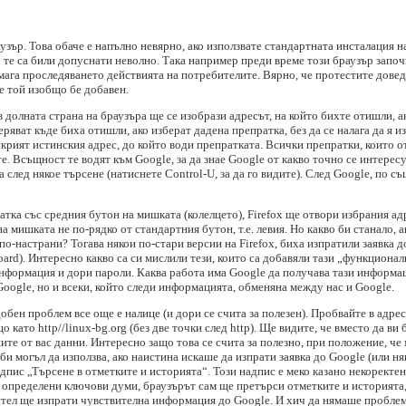
аузър. Това обаче е напълно невярно, ако използвате стандартната инсталация на
ко те са били допуснати неволно. Така например преди време този браузър запо
ага проследяването действията на потребителите. Вярно, че протестите доведо
че той изобщо бе добавен.
 долната страна на браузъра ще се изобрази адресът, на който бихте отишли, а
яват къде биха отишли, ако изберат дадена препратка, без да се налага да я из
скрият истинския адрес, до който води препратката. Всички препратки, които о
. Всъщност те водят към Google, за да знае Google от какво точно се интересув
а след някое търсене (натиснете Control-U, за да го видите). След Google, по с
атка със средния бутон на мишката (колелцето), Firefox ще отвори избрания ад
 мишката не по-рядко от стандартния бутон, т.е. левия. Но какво би станало, 
 по-настрани? Тогава някои по-стари версии на Firefox, биха изпратили заявка
oard). Интересно какво са си мислили тези, които са добавяли тази „функционал
нформация и дори пароли. Каква работа има Google да получава тази информац
Google, но и всеки, който следи информацията, обменяна между нас и Google.
одобен проблем все още е налице (и дори се счита за полезен). Пробвайте в адр
 като http//linux-bg.org (без две точки след http). Ще видите, че вместо да ви
ите от вас данни. Интересно защо това се счита за полезно, при положение, че
би могъл да използва, ако наистина искаше да изпрати заявка до Google (или ня
адпис „Търсене в отметките и историята“. Този надпис е меко казано некоректе
а определени ключови думи, браузърът сам ще претърси отметките и историята
ел ще изпрати чувствителна информация до Google. И хич да нямаше проблеми