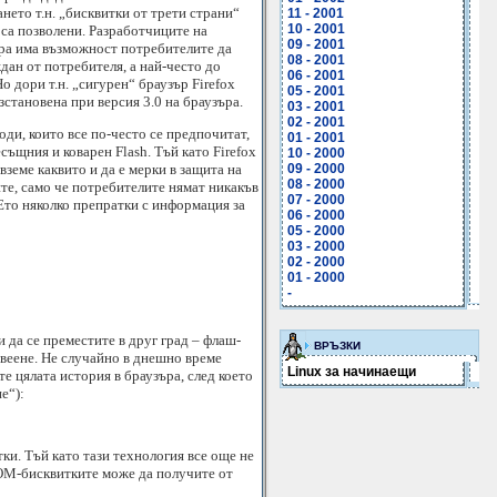
нето т.н. „бисквитки от трети страни“
11 - 2001
10 - 2001
 са позволени. Разработчиците на
09 - 2001
зъра има възможност потребителите да
08 - 2001
ждан от потребителя, а най-често до
06 - 2001
о дори т.н. „сигурен“ браузър Firefox
05 - 2001
становена при версия 3.0 на браузъра.
03 - 2001
02 - 2001
ди, които все по-често се предпочитат,
01 - 2001
есъщния и коварен Flash. Тъй като Firefox
10 - 2000
земе каквито и да е мерки в защита на
09 - 2000
08 - 2000
ите, само че потребителите нямат никакъв
07 - 2000
 Ето няколко препратки с информация за
06 - 2000
05 - 2000
03 - 2000
02 - 2000
01 - 2000
-
и да се преместите в друг град – флаш-
ВРЪЗКИ
ивеене. Не случайно в днешно време
Linux за начинаещи
е цялата история в браузъра, след което
е“):
ки. Тъй като тази технология все още не
DOM-бисквитките може да получите от