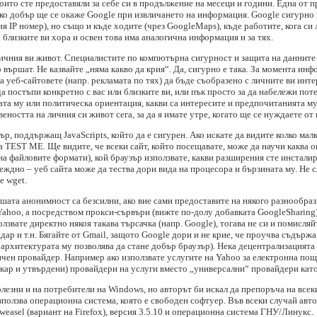
оито сте предоставяли за себе си в продължение на месеци и години. Една от п
олко добър ще се окаже Google при извличането на информация. Google сигурно 
 IP номер), но също и къде ходите (чрез GoogleMaps), къде работите, кога си л
 близките ви хора и освен това има аналогична информация и за тях.
личния ви живот. Специалистите по компютърна сигурност и защита на данните 
вършат. Не казвайте „няма какво да крия“. Да, сигурно е така. За момента инфо
а уеб-сайтовете (напр. рекламата по тях) да бъде съобразено с личните ви инт
 да постъпи конкретно с вас или близките ви, или пък просто за да набележи по
зната му или политическа ориентация, какви са интересите и предпочитанията м
веността на личния си живот сега, за да я имате утре, когато ще се нуждаете от 
р, поддържащ JavaScripts, който да е сигурен. Ако искате да видите колко мал
 TEST ME. Ще видите, че всеки сайт, който посещавате, може да научи каква о
а файловите формати), кой браузър използвате, какви разширения сте инсталир
еждно – уеб сайта може да тества дори вида на процесора и бързината му. Не 
е wget.
вашата анонимност са безсилни, ако вие сами предоставите на някого разнообраз
Yahoo, а посредством прокси-сървъри (вижте по-долу добавката GoogleSharing
олзвате директно някоя такава търсачка (напр. Google), тогава не си и помисляй
ндар и т.н. Бягайте от Gmail, защото Google дори и не крие, че проучва съдърж
е архитектурата му позволява да стане добър браузър). Нека децентрализацията
ичен провайдер. Например ако използвате услугите на Yahoo за електронна поща
кар и утвърдени) провайдери на услуги вместо „универсални“ провайдери като
лезни и на потребители на Windows, но авторът би искал да препоръча на всеки
зползва операционна система, която е свободен софтуер. Във всеки случай авт
weasel (вариант на Firefox), версия 3.5.10 и операционна система ГНУ/Линукс.