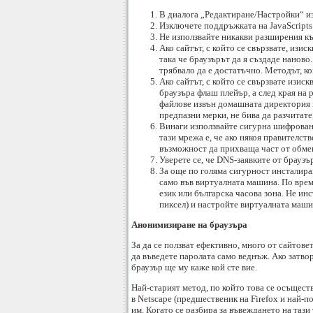
В диалога „Редактиране/Настройки“ и
Изключете поддръжката на JavaScripts
Не използвайте никакви разширения къ
Ако сайтът, с който се свързвате, изис
така че браузърът да я създаде наново.
трябвало да е достатъчно. Методът, ко
Ако сайтът, с който се свързвате изиск
браузъра флаш плейър, а след края на
файлове извън домашната директория на
предпазни мерки, не бива да разчитате
Винаги използвайте сигурна шифрована 
тази мрежа е, че ако някоя правителст
възможност да прихваща част от обмен
Уверете се, че DNS-заявките от браузър
За още по голяма сигурност инсталира
само във виртуалната машина. По врем
език или българска часова зона. Не и
пиксел) и настройте виртуалната машин
Анонимизиране на браузъра
За да се ползват ефективно, много от сайтове
да въведете паролата само веднъж. Ако затвор
браузър ще му каже кой сте вие.
Най-старият метод, по който това се осъществ
в Netscape (предшественик на Firefox и най-п
им. Когато се разбира за въвеждането на таз