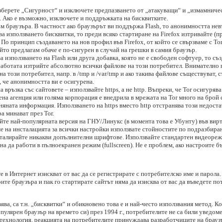
зберете „Сигурност“ и изключете предпазването от „атакуващи“ и „измамничес
. Ако е възможно, изключете и поддръжката на бисквитките.
м браузъра. В частност ако браузърът ви поддържа Flash, то анонимността не
ква използването бисквитки, то преди всяко стартиране на Firefox изтривайте (п
 По принцип създаването на нов профил във Firefox, от който се свързваме с Tor
йто предлагам обаче е по-сигурен в случай на грешки в самия браузър.
ва използването на Flash или друга добавка, която не е свободен софтуер, то с
 работата изтрийте абсолютно всички файлове на този потребител. Внимателно 
 този потребител, напр. в /tmp и /var/tmp и ако такива файлове съществуват, с
, че анонимността ви е осигурена.
връзка със сайтовете – използвайте https, а не http. Въпреки, че Tor осигуряв
вена агенция или голяма корпорация е внедрила в мрежата на Tor много на брой
яната информация. Използването на https вместо http отстранява този недоста
а минават през Tor.
йте най-популярната версия на ГНУ/Линукс (в момента това е Убунту) във вир
е на инсталацията за всички настройки използвате стойностите по подразбиран
нсталирайте никакви допълнителни шрифтове. Използвайте стандартен видеореж
а да работи в пълноекранен режим (fullscreen). Не е проблем, ако настроите б
те в Интернет изискват от вас да се регистрирате с потребителско име и парола
ите браузъра и пак го стартирате сайтът няма да изисква от вас да въведете п
ява, са т.н. „бисквитки“ и обикновено това е и най-често използвания метод. Ко
опулярен браузър на времето си) през 1994 г., потребителите не са били уведом
и технология, реакцията на потребителите принуждава разработчиците на брауз