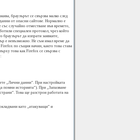
акива, браузърът се свързва малко след
 данни от опасни сайтове. Нормално е
е със случайно отместване във времето,
аботили специален протокол, чрез който
о браузърът да изпрати заявките,
вър е невъзможно. Не съм имал време да
Firefox по същия начин, както това става
ърху това как Firefox се свързва с
:
ете „Лични данни“. При настройката
 да помни историята“). При „Запазване
 страни“. Това ще разстрои работата на
окладвани като „атакуващи“ и