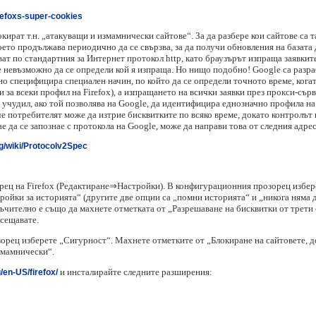
irefoxs-super-cookies
кират т.н. „атакуващи и измамнически сайтове“. За да разбере кои сайтове са т
което продължава периодично да се свързва, за да получи обновления на базата
ват по стандартния за Интернет протокол http, като браузърът изпраща заявкит
ъде невъзможно да се определи кой я изпраща. Но нищо подобно! Google са разр
но специфицира специален начин, по който да се определи точното време, когат
и за всеки профил на Firefox), а изпращането на всички заявки през прокси-сър
учудил, ако той позволява на Google, да идентифицира еднозначно профила на 
че потребителят може да изтрие бисквитките по всяко време, докато контролът в
 да се запознае с протокола на Google, може да направи това от следния адрес
g/wiki/Protocolv2Spec
ец на Firefox (Редактиране⇒Настройки). В конфигурационния прозорец избер
стройки за историята“ (другите две опции са „помни историята“ и „никога няма
оръчително е също да махнете отметката от „Разрешаване на бисквитки от трети
осещавате.
рец изберете „Сигурност“. Махнете отметките от „Блокиране на сайтовете, д
змамнически“.
и инсталирайте следните разширения:
/en-US/firefox/