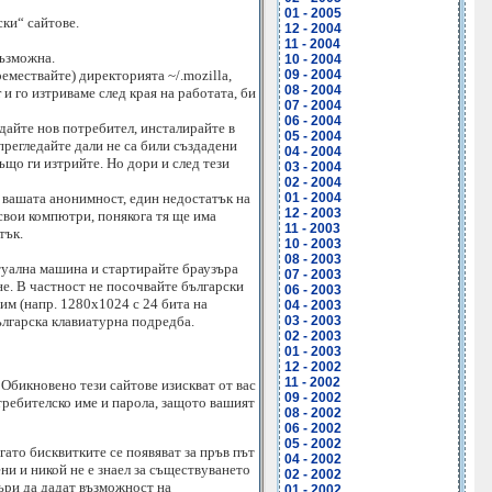
01 - 2005
ки“ сайтове.
12 - 2004
11 - 2004
възможна.
10 - 2004
ремествайте) директорията ~/.mozilla,
09 - 2004
08 - 2004
 и го изтриваме след края на работата, би
07 - 2004
06 - 2004
ъздайте нов потребител, инсталирайте в
05 - 2004
прегледайте дали не са били създадени
04 - 2004
ъщо ги изтрийте. Но дори и след тези
03 - 2004
02 - 2004
а вашата анонимност, един недостатък на
01 - 2004
12 - 2003
 свои компютри, понякога тя ще има
11 - 2003
тък.
10 - 2003
08 - 2003
туална машина и стартирайте браузъра
07 - 2003
е. В частност не посочвайте български
06 - 2003
им (напр. 1280x1024 с 24 бита на
04 - 2003
ългарска клавиатурна подредба.
03 - 2003
02 - 2003
01 - 2003
12 - 2002
11 - 2002
. Обикновено тези сайтове изискват от вас
09 - 2002
отребителско име и парола, защото вашият
08 - 2002
06 - 2002
05 - 2002
гато бисквитките се появяват за пръв път
04 - 2002
ени и никой не е знаел за съществуването
02 - 2002
ъри да дадат възможност на
01 - 2002