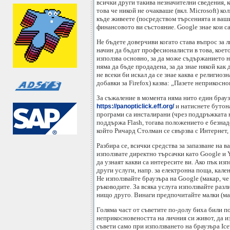
всички други такива незначителни сведения, к
това че никой не очакваше (вкл. Microsoft) к
къде живеете (посредством търсенията и вашия
финансовото ви състояние. Google знае кои са
Не бъдете доверчиви когато става въпрос за 
начин да бъдат професионалисти в това, което 
използва основно, за да може съдържанието н
няма да бъде продадена, за да знае някой как
не всеки би искал да се знае каква е религио
добавки за Firefox) казва: „Пазете неприкосно
За съжаление в момента няма нито един браузъ
и натиснете бутона
https://panopticlick.eff.org/
програми са инсталирани (чрез поддръжката н
поддържа Flash, тогава положението е безнад
който Ричард Столман се свързва с Интернет, 
Разбира се, всички средства за запазване на 
използвате директно търсачки като Google и 
да узнаят какви са интересите ви. Ако пък изп
други услуги, напр. за електронна поща, кале
Не използвайте браузъра на Google (макар, ч
ръководите. За всяка услуга използвайте разл
нищо друго. Винаги предпочитайте малки (ма
Голяма част от съветите по-долу биха били по
неприкосновеността на личния си живот, да и
съвети само при използването на браузъра Ice