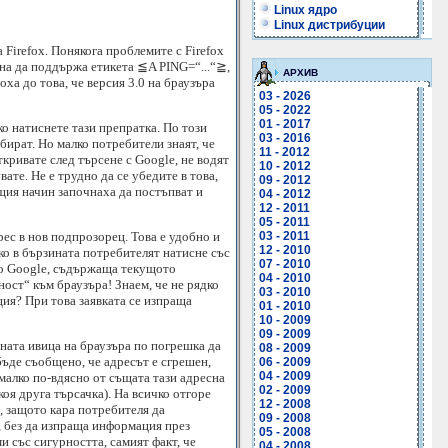
Linux ядро
Linux дистрибуции
 Firefox. Понякога проблемите с Firefox
чна да поддържа етикетa ≦A PING=“...“≧,
АРХИВ
ха до това, че версия 3.0 на браузъра
03 - 2026
05 - 2022
01 - 2017
ко натиснете тази препратка. По този
03 - 2016
бират. Но малко потребители знаят, че
11 - 2012
ткривате след търсене с Google, не водят
10 - 2012
ате. Не е трудно да се убедите в това,
09 - 2012
ъщия начин започнаха да постъпват и
04 - 2012
12 - 2011
05 - 2011
рес в нов подпрозорец. Това е удобно и
03 - 2011
12 - 2010
ако в бързината потребителят натисне със
07 - 2010
 до Google, съдържаща текущото
04 - 2010
ност“ към браузъра! Знаем, че не рядко
03 - 2010
ия? При това заявката се изпраща
01 - 2010
10 - 2009
09 - 2009
есната ивица на браузъра по погрешка да
08 - 2009
 бъде съобщено, че адресът е сгрешен,
06 - 2009
04 - 2009
 малко по-вдясно от същата тази адресна
02 - 2009
коя друга търсачка). На всичко отгоре
12 - 2008
н, защото кара потребителя да
09 - 2008
, без да изпраща информация през
05 - 2008
 със сигурността, самият факт, че
04 - 2008