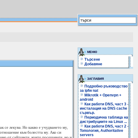
МЕНЮ
Търсене
Добавяне
ЗАГЛАВИЯ
Подробно ръководство
за ipfw nat
Mikrotik + Openvpn +
android
Как работи DNS, част 3 -
инсталация на DNS cache
сървър.
Периодична таблица на
дистрибуциите на Linux ...
Как работи DNS, част 2 -
к се лекува. Но какво е учудването му,
Топология, Authoritative
отношение към болестта му. Ако си
servers
амо от сайтовете, които посещавате, но и