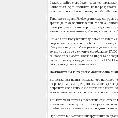
браузър, който е свободен софтуер, привилеги
Foundation (организацията, която разработва 
действителност Google плаща на Mozilla Foun
Това, което прави Firefox донякъде сигурен 
трябва да бъдете внимателни. Mozilla Foundat
провери дали са злонамерени), от добавките, 
някои от по-известните добавки, които са сво
Една от най-популярните добавки на Firefox е
видя колко е ефективна, тя бе яростно атакув
След този неуспех обаче рекламодателите мож
точно това да се е случило с добавките TACO 
сайтове посещавате. Наскоро първата бе заку
разработчик да създаде добавка Beef TACO, ко
собственици не са злонамерени.
Ползването на Интернет с максимална ано
Единственият начин използването на Интернет
изграждат мрежа, препращаща многократно да
в мрежата) не е ясно кой е първоначалният из
така че колкото повече потребители има тази 
Тъй като тази статия е посветена единствено н
а само как трябва да настроим браузъра си ко
Firefox не е анонимен браузър и единствената 
Прочетете внимателно инструкциите за правил