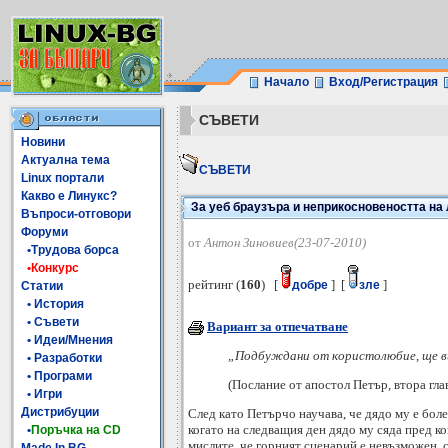
Начало
Вход/Регистрация
СЪВЕТИ
Новини
Актуална тема
СЪВЕТИ
Linux портали
Какво е Линукс?
За уеб браузъра и неприкосновеността на
Въпроси-отговори
Форуми
от
Антон Зиновиев(23-07-2010)
•Трудова борса
•Конкурс
рейтинг (
160
) [
] [
]
добре
зле
Статии
• История
• Съвети
Вариант за отпечатване
• Идеи/Мнения
„Подбуждани от користолюбие, ще в
• Разработки
• Програми
(Послание от апостол Петър, втора гла
• Игри
Дистрибуции
След като Петърчо научава, че дядо му е боле
когато на следващия ден дядо му сяда пред 
•
Поръчка на CD
мислите, че горният сценарий е невъзможен, с