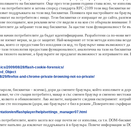
олзването на бисквитките. Още през тези ранни години става ясно, че използва
 на потребителите и затова според стандарта RFC-2109 този вид бисквитки не
апазват поддръжката на този вид бисквитки. Понякога при настройките на брау
помагат на потребителя с нищо. Тези бисквитки се изпращат не до сайта, разгле
ове посещавате, кои реклами вече сте видели и на кои сте обърнали внимание. Н
ителите да забранят този вид бисквитки. За щастие тази функционалност бе въз
я начин потребителите да бъдат идентифицирани. Разработени са по-нови мето
не вземат мерки, за да се защитят. Най-коварният от тези методи използва везд
, която се предоставя без изходния си код, то браузърът няма възможност да в
е тази технология предоставя функционалност, аналогична на тази на бисквитк
 за тяхното наличие, а браузърите не предлагат възможност за изтриването им.
ics/2009/08/28/flash-cookie-forensics/
red_Object
8/29/firefox-and-chrome-private-browsing-not-so-private/
пароли, бисквитки – всичко), дори да смените браузъра, който използвате и дор
азват, че сте същия потребител, макар и със сменен браузър и сменено местож
 колкото и обикновените. Ако желаете, направете следния експеримент: изтрийт
тове сте посещавали (дори, ако браузърът е бил в режим „Поверително сърфиран
ation/en/flashplayer/help/settings_manager07.html
отребителите, която засега все още почти не се използва, са т.н. DOM-бисквит
лите напълно да изключат поддръжката ѝ в браузъра. Повече информация за 