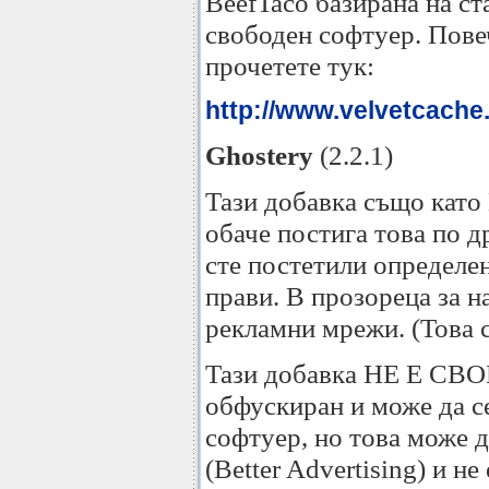
BeefTaco базирана на с
свободен софтуер. Пове
прочетете тук:
http://www.velvetcache.
Ghostery
(2.2.1)
Тази добавка също като 
обаче постига това по д
сте постетили определен
прави. В прозореца за н
рекламни мрежи. (Това ст
Тази добавка НЕ Е СВОБ
обфускиран и може да се
софтуер, но това може д
(Better Advertising) и 