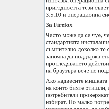
използва операционна си
пригодността тези съвет
3.5.10 и операционна с
За Firefox
Често може да се чуе, че
стандартната инсталация 
съмнително доколко те 
започна да поддържа ет
проследяването действия
на браузъра вече не под
Ако надвесите мишката н
на който бихте отишли, 
потребители проверяват 
избират. Но малко потре
истинския адрес, до кой