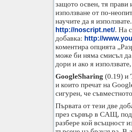
защото освен, тя прави 
използване от по-неопитн
научите да я използвате
. На 
http://noscript.net/
добавка:
http://www.y
коментира опцията „Разр
може би няма смисъл да 
дори и ако я използвате
GoogleSharing
(0.19) и
и които пречат на Googl
сигурен, че съвместното
Първата от тези две доб
през сървър в САЩ, под
разбере кой всъщност из
търсене на браузъра. В 