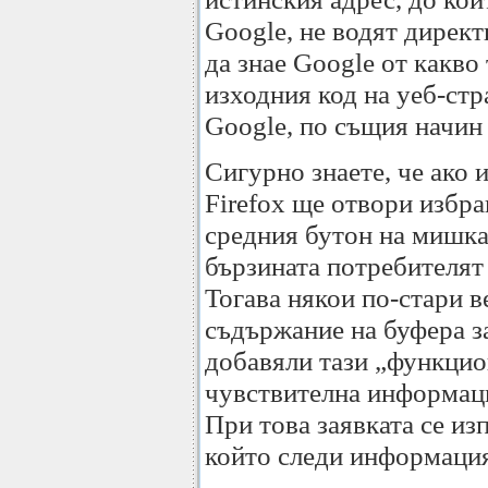
Google, не водят директ
да знае Google от какво 
изходния код на уеб-стра
Google, по същия начин 
Сигурно знаете, че ако 
Firefox ще отвори избра
средния бутон на мишкат
бързината потребителят 
Тогава някои по-стари в
съдържание на буфера за
добавяли тази „функцио
чувствителна информаци
При това заявката се из
който следи информация