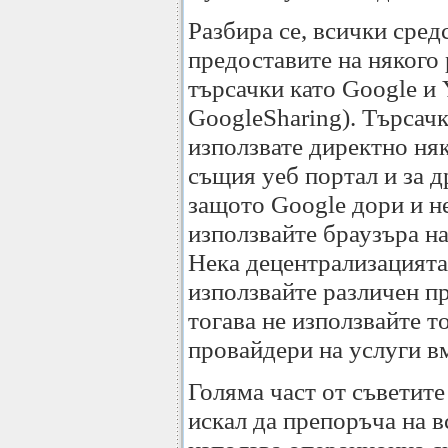
Разбира се, всички сред
предоставите на някого 
търсачки като Google и
GoogleSharing). Търсачк
използвате директно няк
същия уеб портал и за др
защото Google дори и не
използвайте браузъра на
Нека децентрализацията 
използвайте различен п
тогава не използвайте т
провайдери на услуги в
Голяма част от съветите
искал да препоръча на в