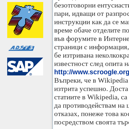
безотговорни ентусиаст
пари, идващи от разпро
инструкции как да се м
време обаче отделите по
във форумите в Интернет
страници с информация,
бе изтривана неколкокра
известност след опита н
http://www.scroogle.or
Въпреки, че в Wikipedia 
изтрита успешно. Доста 
статиите в Wikipedia, с
да противодействам на ц
отказах, понеже това к
посредством своята търс