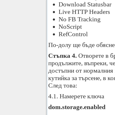
Download Statusbar
Live HTTP Headers
No FB Tracking
NoScript
RefControl
По-долу ще бъде обясне
Стъпка 4.
Отворете в б
продължите, въпреки, че
достъпни от нормалния 
кутийка за търсене, в к
След това:
4.1. Намерете ключа
dom.storage.enabled