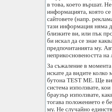
в това, което вършат. Не
информацията, която се 
сайтовете (напр. реклам
тази информация няма да
близките ви, или пък пр
би искал да се знае как
предпочитанията му. Авт
неприкосновеността на л
За съжаление в момента 
искате да видите колко 
бутона TEST ME. Ще вид
система използвате, кои
браузър използвате, как
тогава положението е бе
му. Не случайно единств