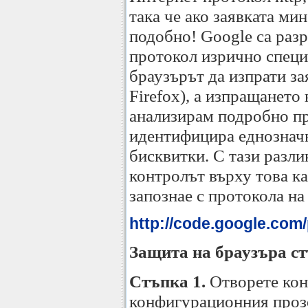
така че ако заявката ми
подобно! Google са разр
протокол изрично специ
браузърът да изпрати за
Firefox), а изпращането
анализирам подробно про
идентифицира еднозначно
бисквитки. С тази разли
контролът върху това ка
запознае с протокола на
http://code.google.com
Защита на браузъра ст
Стъпка 1.
Отворете кон
конфигурационния прозо