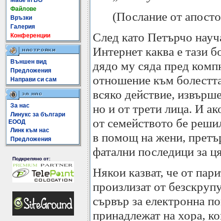
Made In BG
Файлове
(Послание от апосто
Връзки
Галерия
След като Петърчо науча
Конференции
Интернет каква е тази б
Външен вид
дядо му сяда пред комп
Предложения
отношение към болестта 
Направи си сам
всяко действие, извърше
но и от трети лица. И ак
За нас
Линукс за българи
от семейството бе решил
ЕООД
Линк към нас
в помощ на жени, претъ
Предложения
фатални последици за ц
Подкрепяно от:
Някои казват, че от пари
произлизат от безскрупу
сървър за електронна по
принадлежат на хора, ко