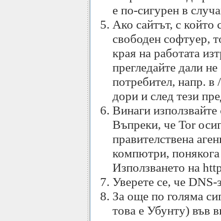
е по-сигурен в случ
Ако сайтът, с който 
свободен софтуер, т
края на работата из
прегледайте дали не
потребител, напр. в 
дори и след тези пре
Винаги използвайте с
Въпреки, че Tor оси
правителствена аген
компютри, понякога
Използването на http
Уверете се, че DNS-з
За още по голяма си
това е Убунту) във 