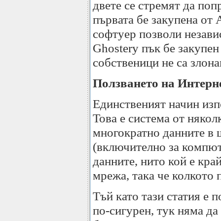
двете се стремят да поп
първата бе закупена от 
софтуер позволи незави
Ghostery пък бе закупен 
собственици не са злон
Ползването на Интерн
Единственият начин изпо
Това е система от няко
многократно данните в 
(включително за компют
данните, нито кой е кра
мрежа, така че колкото 
Тъй като тази статия е п
по-сигурен, тук няма да