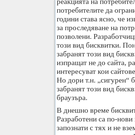
реакцията на потребите
потребителите да ограни
години става ясно, че и
за проследяване на потр
позволени. Разработчици
този вид бисквитки. По
забранят този вид бискв
изпращат не до сайта, р
интересуват кои сайтове
Но дори т.н. „сигурен“ 
забранят този вид бискв
браузъра.
В днешно време бисквит
Разработени са по-нови 
запознати с тях и не взе