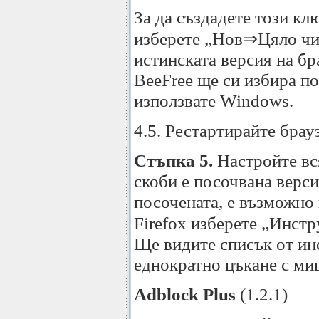
За да създадете този кл
изберете „Нов⇒Цяло числ
истинската версия на бр
BeeFree ще си избира по
използвате Windows.
4.5. Рестартирайте брау
Стъпка 5.
Настройте вся
скоби е посочвана верси
посочената, е възможно 
Firefox изберете „Инст
Ще видите списък от инс
еднократно цъкане с ми
Adblock Plus
(1.2.1)