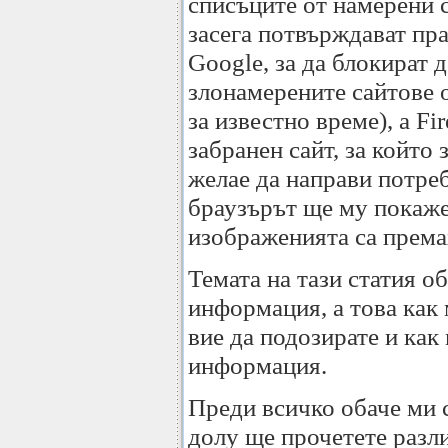
списъците от намерени 
засега потвърждават пра
Google, за да блокират 
злонамерените сайтове 
за известно време), a F
забранен сайт, за който
желае да направи потреб
браузърът ще му покаже 
изображенията са према
Темата на тази статия о
информация, а това как
вие да подозирате и как
информация.
Преди всичко обаче ми 
долу ще прочетете разли