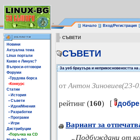
Начало
Вход/Регистрация
СЪВЕТИ
Новини
Актуална тема
СЪВЕТИ
Linux портали
Какво е Линукс?
Въпроси-отговори
За уеб браузъра и неприкосновеността на
Форуми
•Трудова борса
от
Антон Зиновиев(23-0
•Конкурс
Статии
• История
• Съвети
рейтинг (
160
) [
добре
• Идеи/Мнения
• Разработки
• Програми
Вариант за отпечатв
• Игри
Дистрибуции
•
Поръчка на CD
„Подбуждани от ко