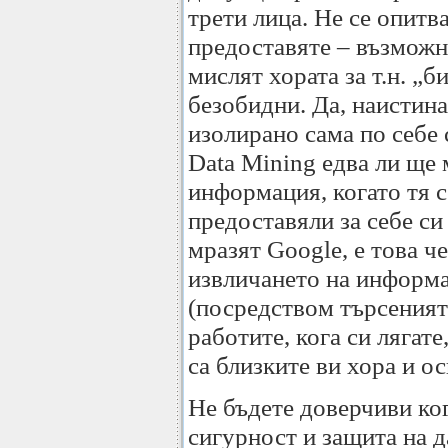
трети лица. Не се опитв
предоставяте – възможно
мислят хората за т.н. „
безобидни. Да, наистина
изолирано сама по себе с
Data Mining едва ли ще 
информация, когато тя с
предоставяли за себе си
мразят Google, е това ч
извличането на информац
(посредством търсенията
работите, кога си лягат
са близките ви хора и о
Не бъдете доверчиви ко
сигурност и защита на д