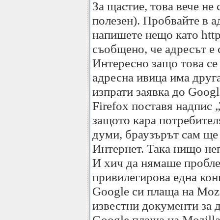
За щастие, това вече не 
полезен). Пробвайте в а
напишете нещо като http/
съобщено, че адресът е 
Интересно защо това се 
адресна ивица има друга
изпрати заявка до Googl
Firefox поставя надпис 
защото кара потребител
думи, браузърът сам ще
Интернет. Така нищо не
И хич да нямаше проблем
привилегирова една конк
Google си плаща на Mozi
известни документи за д
Google плаща на Mozilla