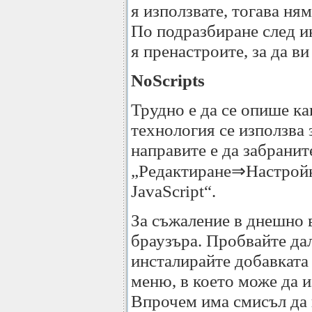
я използвате, тогава ням
По подразбиране след ин
я пренастроите, за да ви
NoScripts
Трудно е да се опише как
технология се използва 
направите е да забранит
„Редактиране⇒Настройки
JavaScript“.
За съжаление в днешно в
браузъра. Пробвайте дал
инсталирайте добавката 
меню, в което може да и
Впрочем има смисъл да и