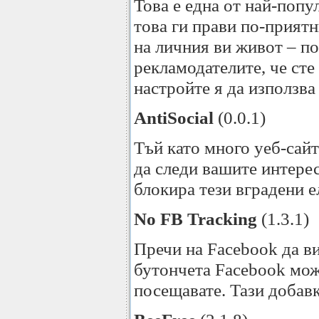
Това е една от най-попу
това ги прави по-прият
на личния ви живот – п
рекламодателите, че сте
настройте я да използва
AntiSocial
(0.0.1)
Тъй като много уеб-сай
да следи вашите интерес
блокира тези вградени е
No FB Tracking
(1.3.1)
Пречи на Facebook да ви
бутончета Facebook може
посещавате. Тази добавк