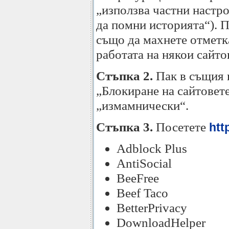
„използва частни настро
да помни историята“). П
също да махнете отметка
работата на някои сайто
Стъпка 2.
Пак в същия 
„Блокиране на сайтовете
„измамнически“.
Стъпка 3.
Посетете
htt
Adblock Plus
AntiSocial
BeeFree
Beef Taco
BetterPrivacy
DownloadHelper