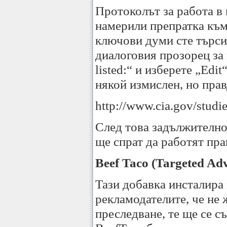
Протоколът за работа в 
намерили препратка към 
ключови думи сте търси
диалоговия прозорец за н
listed:“ и изберете „Ed
някой измислен, но пра
http://www.cia.gov/studi
След това задължително 
ще спрат да работят пра
Beef Taco (Targeted Ad
Тази добавка инсталира 
рекламодателите, че не 
преследване, те ще се съ