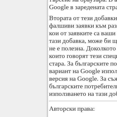
Google в заредената стр
Втората от тези добавк
фалшиви заявки към разл
кои от заявките са ваш
тази добавка, може би щ
не е полезна. Доколкото
които говорят тези спец
стара. За българските п
вариант на Google изпол
версия на Google. За съ
българските потребител
използването на тази до
Авторски права: