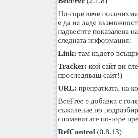
BeeFree
(2.1.8)
По-горе вече посочихме 
е да не даде възможност
надвесите показалеца н
следната информация:
Link:
там където всъщно
Tracker:
кой сайт ви сле
проследяващ сайт!)
URL:
препратката, на ко
BeeFree е добавка с гол
съжаление по подразбира
споменатите по-горе пр
RefControl
(0.8.13)