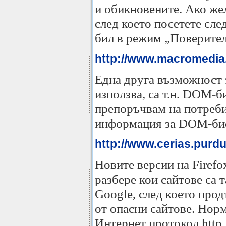
и обикновените. Ако жел
след което посетете сле
бил в режим „Поверител
http://www.macromedia.
Една друга възможност з
използва, са т.н. DOM-б
препоръчвам на потреби
информация за DOM-биск
http://www.cerias.purdu
Новите версии на Firefo
разбере кои сайтове са 
Google, след което прод
от опасни сайтове. Норм
Интернет протокол http,