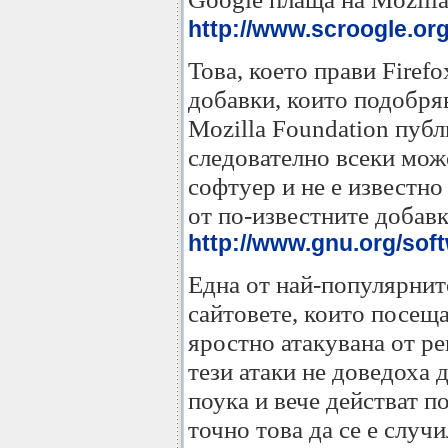
http://www.scroogle.org
Това, което прави Firef
добавки, които подобряв
Mozilla Foundation публ
следователно всеки може
софтуер и не е известно
от по-известните добавк
http://www.gnu.org/sof
Една от най-популярните
сайтовете, които посещав
яростно атакувана от р
тези атаки не доведоха 
поука и вече действат п
точно това да се е случ