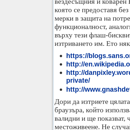
вездесъщния и коварен F
която се предоставя без
мерки в защита на потре
функционалност, аналог
върху тези флаш-бисквит
изтриването им. Ето ня
https://blogs.sans.
http://en.wikipedia
http://danpixley.wo
private/
http://www.gnashde
Дори да изтриете цялата
браузъра, който използв
валидни и ще показват, 
местоживеене. Не случа