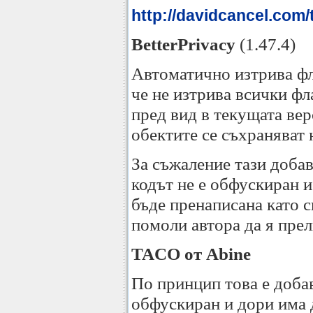
http://davidcancel.com/
BetterPrivacy
(1.47.4)
Автоматично изтрива фл
че не изтрива всички фл
пред вид в текущата верс
обектите се съхраняват 
За съжаление тази доба
кодът не е обфускиран и
бъде пренаписана като с
помоли автора да я прел
TACO от Abine
По принцип това е доб
обфускиран и дори има 