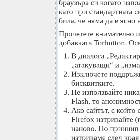
браузъра си когато изпо
като при стандартната с
била, че няма да е ясно 
Прочетете внимателно и
добавката Torbutton. Ос
В диалога „Редактир
„атакуващи“ и „изма
Изключете поддръжка
бисквитките.
Не използвайте ника
Flash, то анонимнос
Ако сайтът, с който 
Firefox изтривайте (
наново. По принцип с
изтриваме след края