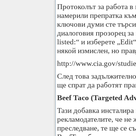
Протоколът за работа в 
намерили препратка към 
ключови думи сте търси
диалоговия прозорец за н
listed:“ и изберете „Ed
някой измислен, но пра
http://www.cia.gov/studi
След това задължително 
ще спрат да работят пра
Beef Taco (Targeted Ad
Тази добавка инсталира 
рекламодателите, че не 
преследване, те ще се съ