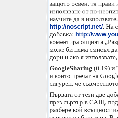
защото освен, тя прави 
използване от по-неопитн
научите да я използвате
. На 
http://noscript.net/
добавка:
http://www.y
коментира опцията „Разр
може би няма смисъл да 
дори и ако я използвате
GoogleSharing
(0.19) и
и които пречат на Googl
сигурен, че съвместното
Първата от тези две доб
през сървър в САЩ, под
разбере кой всъщност из
търсене на браузъра. В 