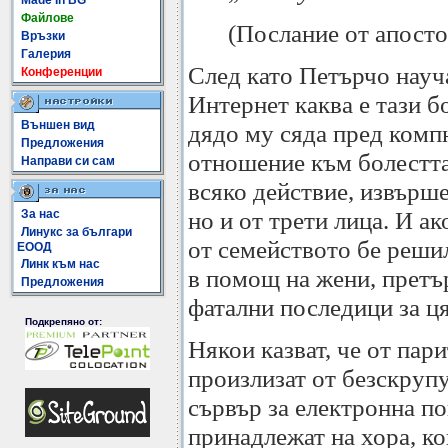
Made In BG
Файлове
(Послание от апосто
Връзки
Галерия
След като Петърчо науча
Конференции
Интернет каква е тази б
Външен вид
дядо му сяда пред комп
Предложения
отношение към болестта 
Направи си сам
всяко действие, извърше
но и от трети лица. И ак
За нас
Линукс за българи
от семейството бе решил
ЕООД
Линк към нас
в помощ на жени, претъ
Предложения
фатални последици за ц
Подкрепяно от:
Някои казват, че от пари
произлизат от безскрупу
сървър за електронна по
принадлежат на хора, ко