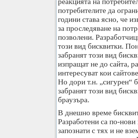
реакцията на потребите
потребителите да ограни
години става ясно, че и
за проследяване на потр
позволени. Разработчици
този вид бисквитки. По
забранят този вид бискв
изпращат не до сайта, р
интересуват кои сайтове
Но дори т.н. „сигурен“ 
забранят този вид бискв
браузъра.
В днешно време бисквит
Разработени са по-нови 
запознати с тях и не взе