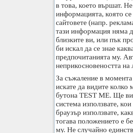
в това, което вършат. Не
информацията, която се 
сайтовете (напр. реклам
тази информация няма да
близките ви, или пък пр
би искал да се знае как
предпочитанията му. Авт
неприкосновеността на л
За съжаление в момента 
искате да видите колко 
бутона TEST ME. Ще вид
система използвате, кои
браузър използвате, как
тогава положението е бе
му. Не случайно единств