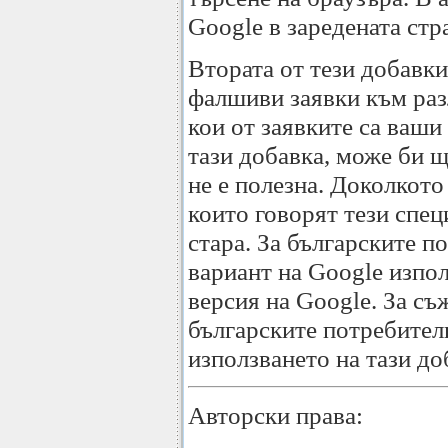
Google в заредената стр
Втората от тези добавк
фалшиви заявки към разл
кои от заявките са ваш
тази добавка, може би щ
не е полезна. Доколкото
които говорят тези спец
стара. За българските п
вариант на Google изпол
версия на Google. За съ
българските потребител
използването на тази до
Авторски права: