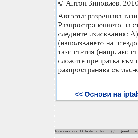
© Антон Зиновиев, 201
Авторът разрешава тази
Разпространението на ст
следните изисквания: А)
(използването на псевдо
тази статия (напр. ако с
сложите препратка към с
разпространява съгласно
<< Основи на ipta
Коментар от
: Dido didiablito __@__ gmail __