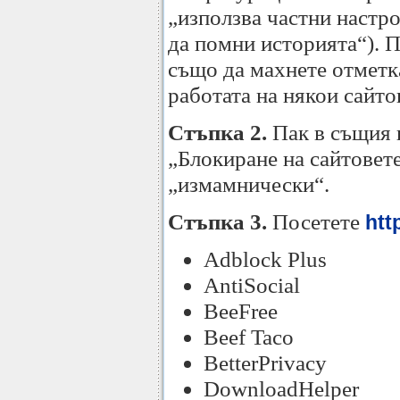
„използва частни настро
да помни историята“). П
също да махнете отметка
работата на някои сайто
Стъпка 2.
Пак в същия 
„Блокиране на сайтовете
„измамнически“.
Стъпка 3.
Посетете
htt
Adblock Plus
AntiSocial
BeeFree
Beef Taco
BetterPrivacy
DownloadHelper