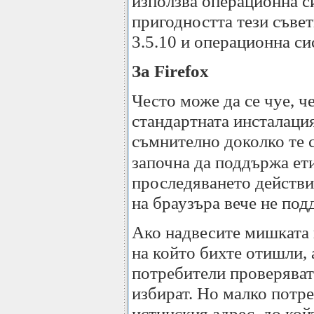
използва операционна си
пригодността тези съвет
3.5.10 и операционна с
За Firefox
Често може да се чуе, че
стандартната инсталация 
съмнително доколко те 
започна да поддържа ет
проследяването действия
на браузъра вече не под
Ако надвесите мишката н
на който бихте отишли, 
потребители проверяват 
избират. Но малко потре
истинския адрес, до кой