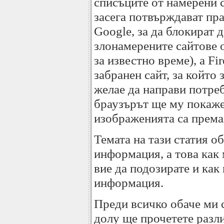
списъците от намерени 
засега потвърждават пра
Google, за да блокират 
злонамерените сайтове 
за известно време), a F
забранен сайт, за който
желае да направи потреб
браузърът ще му покаже 
изображенията са према
Темата на тази статия о
информация, а това как
вие да подозирате и как
информация.
Преди всичко обаче ми 
долу ще прочетете разли