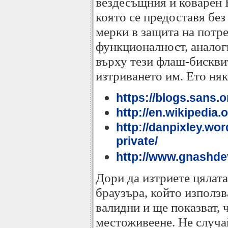
вездесъщния и коварен F
която се предоставя без
мерки в защита на потре
функционалност, аналог
върху тези флаш-бисквит
изтриването им. Ето ня
https://blogs.sans.
http://en.wikipedia
http://danpixley.wo
private/
http://www.gnashde
Дори да изтриете цялата
браузъра, който използв
валидни и ще показват, 
местоживеене. Не случа