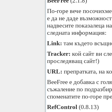
BeeFree
(2.1.8)
По-горе вече посочихме 
е да не даде възможност
надвесите показалеца н
следната информация:
Link:
там където всъщно
Tracker:
кой сайт ви сле
проследяващ сайт!)
URL:
препратката, на ко
BeeFree е добавка с гол
съжаление по подразбира
споменатите по-горе пр
RefControl
(0.8.13)