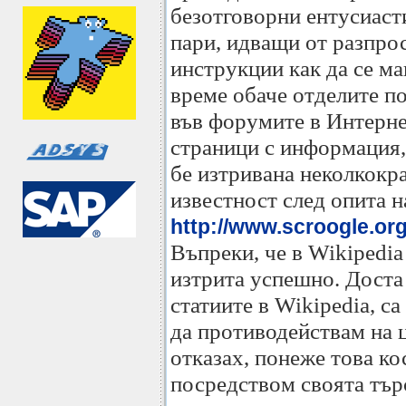
безотговорни ентусиаст
пари, идващи от разпро
инструкции как да се м
време обаче отделите по
във форумите в Интернет
страници с информация,
бе изтривана неколкокра
известност след опита н
http://www.scroogle.or
Въпреки, че в Wikipedia 
изтрита успешно. Доста 
статиите в Wikipedia, с
да противодействам на ц
отказах, понеже това к
посредством своята търс