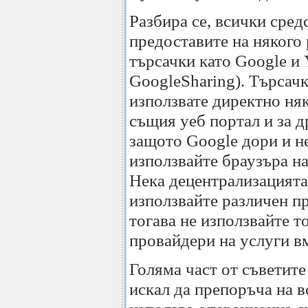
Разбира се, всички сред
предоставите на някого 
търсачки като Google и
GoogleSharing). Търсачк
използвате директно няк
същия уеб портал и за др
защото Google дори и не
използвайте браузъра на
Нека децентрализацията 
използвайте различен п
тогава не използвайте т
провайдери на услуги в
Голяма част от съветите
искал да препоръча на в