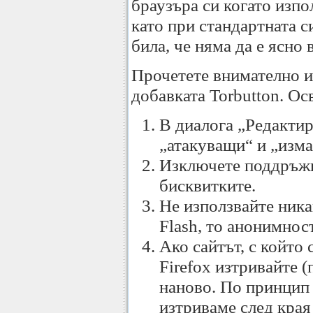
браузъра си когато изпо
като при стандартната с
била, че няма да е ясно 
Прочетете внимателно и
добавката Torbutton. Ос
В диалога „Редактир
„атакуващи“ и „изма
Изключете поддръжка
бисквитките.
Не използвайте ника
Flash, то анонимнос
Ако сайтът, с който 
Firefox изтривайте (
наново. По принцип с
изтриваме след края