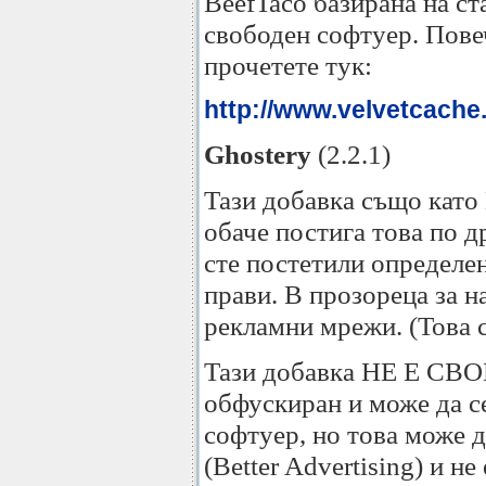
BeefTaco базирана на с
свободен софтуер. Пове
прочетете тук:
http://www.velvetcache.
Ghostery
(2.2.1)
Тази добавка също като 
обаче постига това по д
сте постетили определен
прави. В прозореца за н
рекламни мрежи. (Това ст
Тази добавка НЕ Е СВОБ
обфускиран и може да се
софтуер, но това може д
(Better Advertising) и 