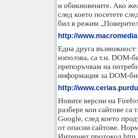
и обикновените. Ако жел
след което посетете сле
бил в режим „Поверител
http://www.macromedia.
Една друга възможност з
използва, са т.н. DOM-б
препоръчвам на потреби
информация за DOM-биск
http://www.cerias.purdu
Новите версии на Firefo
разбере кои сайтове са 
Google, след което прод
от опасни сайтове. Норм
Интернет протокол http,