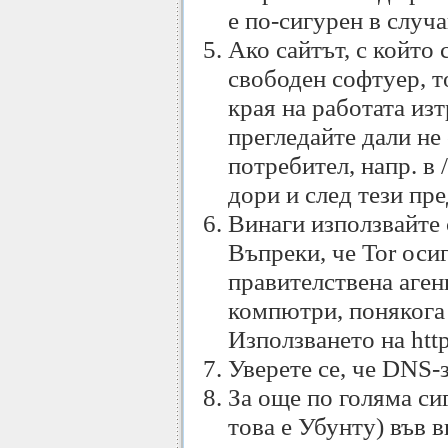
е по-сигурен в случ
Ако сайтът, с който 
свободен софтуер, т
края на работата из
прегледайте дали не
потребител, напр. в 
дори и след тези пре
Винаги използвайте с
Въпреки, че Tor оси
правителствена аген
компютри, понякога
Използването на http
Уверете се, че DNS-з
За още по голяма си
това е Убунту) във 