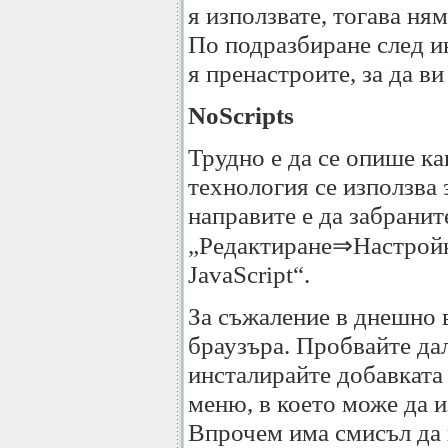
я използвате, тогава ням
По подразбиране след ин
я пренастроите, за да ви
NoScripts
Трудно е да се опише как
технология се използва 
направите е да забранит
„Редактиране⇒Настройки
JavaScript“.
За съжаление в днешно в
браузъра. Пробвайте дал
инсталирайте добавката 
меню, в което може да и
Впрочем има смисъл да и