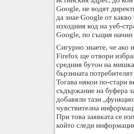
Google, не водят директ
да знае Google от какво 
изходния код на уеб-стра
Google, по същия начин 
Сигурно знаете, че ако 
Firefox ще отвори избра
средния бутон на мишкат
бързината потребителят 
Тогава някои по-стари в
съдържание на буфера за
добавяли тази „функцио
чувствителна информаци
При това заявката се из
който следи информация