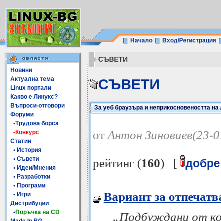
Начало
Вход/Регистрация
СЪВЕТИ
Новини
Актуална тема
СЪВЕТИ
Linux портали
Какво е Линукс?
Въпроси-отговори
За уеб браузъра и неприкосновеността на
Форуми
•Трудова борса
от
Антон Зиновиев(23-0
•Конкурс
Статии
• История
• Съвети
рейтинг (
160
) [
добре
• Идеи/Мнения
• Разработки
• Програми
Вариант за отпечатв
• Игри
Дистрибуции
•
Поръчка на CD
„Подбуждани от ко