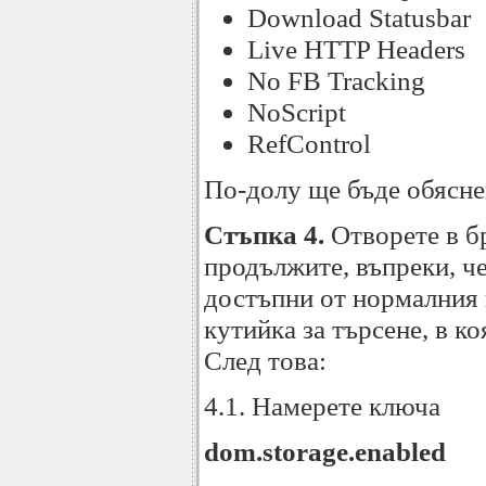
Download Statusbar
Live HTTP Headers
No FB Tracking
NoScript
RefControl
По-долу ще бъде обясне
Стъпка 4.
Отворете в б
продължите, въпреки, че
достъпни от нормалния 
кутийка за търсене, в к
След това:
4.1. Намерете ключа
dom.storage.enabled