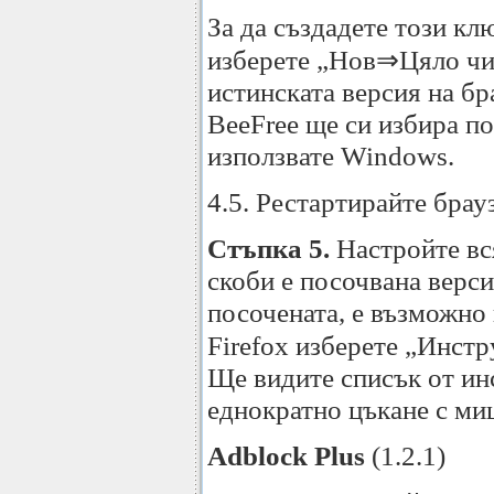
За да създадете този кл
изберете „Нов⇒Цяло числ
истинската версия на бр
BeeFree ще си избира по
използвате Windows.
4.5. Рестартирайте брау
Стъпка 5.
Настройте вся
скоби е посочвана верси
посочената, е възможно 
Firefox изберете „Инст
Ще видите списък от инс
еднократно цъкане с ми
Adblock Plus
(1.2.1)