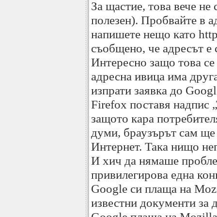
За щастие, това вече не 
полезен). Пробвайте в а
напишете нещо като http/
съобщено, че адресът е 
Интересно защо това се 
адресна ивица има друга
изпрати заявка до Googl
Firefox поставя надпис 
защото кара потребител
думи, браузърът сам ще
Интернет. Така нищо не
И хич да нямаше проблем
привилегирова една конк
Google си плаща на Mozi
известни документи за д
Google плаща на Mozilla