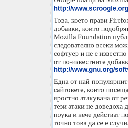
http://www.scroogle.org
Това, което прави Firef
добавки, които подобряв
Mozilla Foundation публ
следователно всеки може
софтуер и не е известно
от по-известните добавк
http://www.gnu.org/sof
Една от най-популярните
сайтовете, които посещав
яростно атакувана от р
тези атаки не доведоха 
поука и вече действат п
точно това да се е случ