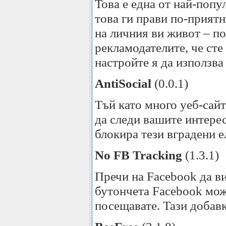
Това е една от най-попу
това ги прави по-прият
на личния ви живот – п
рекламодателите, че сте
настройте я да използва
AntiSocial
(0.0.1)
Тъй като много уеб-сай
да следи вашите интерес
блокира тези вградени е
No FB Tracking
(1.3.1)
Пречи на Facebook да ви
бутончета Facebook може
посещавате. Тази добавк