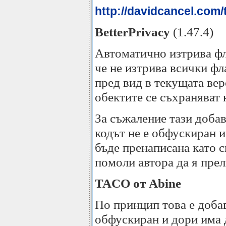
http://davidcancel.com/
BetterPrivacy
(1.47.4)
Автоматично изтрива фл
че не изтрива всички фл
пред вид в текущата верс
обектите се съхраняват 
За съжаление тази доба
кодът не е обфускиран и
бъде пренаписана като с
помоли автора да я прел
TACO от Abine
По принцип това е доб
обфускиран и дори има 