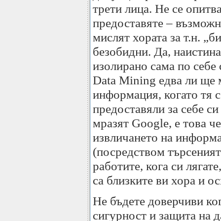
трети лица. Не се опитв
предоставяте – възможно
мислят хората за т.н. „
безобидни. Да, наистина
изолирано сама по себе с
Data Mining едва ли ще 
информация, когато тя с
предоставяли за себе си
мразят Google, е това ч
извличането на информац
(посредством търсенията
работите, кога си лягат
са близките ви хора и о
Не бъдете доверчиви ко
сигурност и защита на д