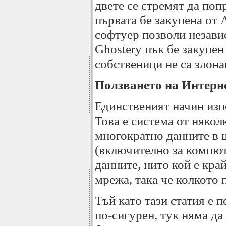
двете се стремят да поп
първата бе закупена от 
софтуер позволи незави
Ghostery пък бе закупен 
собственици не са злон
Ползването на Интерн
Единственият начин изпо
Това е система от няко
многократно данните в 
(включително за компют
данните, нито кой е кра
мрежа, така че колкото 
Тъй като тази статия е п
по-сигурен, тук няма да