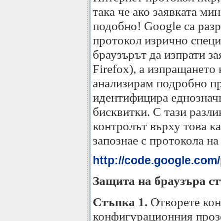
така че ако заявката ми
подобно! Google са разр
протокол изрично специ
браузърът да изпрати за
Firefox), а изпращането
анализирам подробно про
идентифицира еднозначно
бисквитки. С тази разли
контролът върху това ка
запознае с протокола на
http://code.google.com
Защита на браузъра ст
Стъпка 1.
Отворете кон
конфигурационния прозо