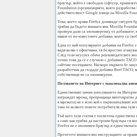
браузър, който е свободен софтуер, привилеги
Foundation (организацията, която разработва 
действителност Google плаща на Mozilla Foun
Това, което прави Firefox донякъде сигурен 
трябва да бъдете внимателни. Mozilla Foundat
провери дали са злонамерени), от добавките, 
някои от по-известните добавки, които са сво
Една от най-популярните добавки на Firefox е
видя колко е ефективна, тя бе яростно атакув
След този неуспех обаче рекламодателите мож
точно това да се е случило с добавките TACO 
сайтове посещавате. Наскоро първата бе заку
разработчик да създаде добавка Beef TACO, ко
собственици не са злонамерени.
Ползването на Интернет с максимална ано
Единственият начин използването на Интернет
изграждат мрежа, препращаща многократно да
в мрежата) не е ясно кой е първоначалният из
така че колкото повече потребители има тази 
Тъй като тази статия е посветена единствено н
а само как трябва да настроим браузъра си ко
Firefox не е анонимен браузър и единствената 
Прочетете внимателно инструкциите за правил