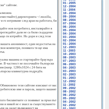
01 - 2005
ки“ сайтове.
12 - 2004
11 - 2004
възможна.
10 - 2004
ремествайте) директорията ~/.mozilla,
09 - 2004
08 - 2004
 и го изтриваме след края на работата, би
07 - 2004
06 - 2004
ъздайте нов потребител, инсталирайте в
05 - 2004
прегледайте дали не са били създадени
04 - 2004
ъщо ги изтрийте. Но дори и след тези
03 - 2004
02 - 2004
а вашата анонимност, един недостатък на
01 - 2004
12 - 2003
 свои компютри, понякога тя ще има
11 - 2003
тък.
10 - 2003
08 - 2003
туална машина и стартирайте браузъра
07 - 2003
е. В частност не посочвайте български
06 - 2003
им (напр. 1280x1024 с 24 бита на
04 - 2003
ългарска клавиатурна подредба.
03 - 2003
02 - 2003
01 - 2003
12 - 2002
11 - 2002
. Обикновено тези сайтове изискват от вас
09 - 2002
отребителско име и парола, защото вашият
08 - 2002
06 - 2002
05 - 2002
гато бисквитките се появяват за пръв път
04 - 2002
ени и никой не е знаел за съществуването
02 - 2002
ъри да дадат възможност на
01 - 2002