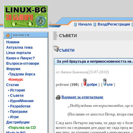
Начало
Вход/Регистрация
СЪВЕТИ
Новини
Актуална тема
СЪВЕТИ
Linux портали
Какво е Линукс?
За уеб браузъра и неприкосновеността на
Въпроси-отговори
Форуми
от
Антон Зиновиев(23-07-2010)
•Трудова борса
•Конкурс
рейтинг (
160
) [
] [
]
добре
зле
Статии
• История
• Съвети
Вариант за отпечатване
• Идеи/Мнения
„Подбуждани от користолюбие, ще в
• Разработки
• Програми
(Послание от апостол Петър, втора гла
• Игри
Дистрибуции
След като Петърчо научава, че дядо му е боле
когато на следващия ден дядо му сяда пред 
•
Поръчка на CD
мислите, че горният сценарий е невъзможен, с