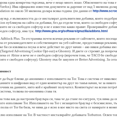
рова една конкретна търсачка, вече е нещо много лошо. Обяснението на това е
Firefox). Има официално известни документи за дарение от над 5 милиона долар
dation по около 50 милиона долара всяка година. (по данни от
http://www.scroo
браузър, е възможността да се инсталират допълнителни добавки, които подобря
ion публикува на сайта си добавки, без да отдели тези, които са свободен софт
които не са свободен софтуер и не е известно какво правят. Проверявайте доба
боден софтуер, има тук:
http://www.gnu.org/software/gnuzilla/addons.html
 Adblock Plus. Тя отстранява почти всички реклами от сайтовете, които посещава
ана от рекламодателите и собствениците на уеб-сайтове, предоставящи реклами,
е би си извлякоха поука и вече действат по друг начин – ако някоя добавка им
(Targeted Advertising Cookie Opt-out) и Ghostery. И двете се стремят да попреч
пена от Abine и вече не е свободен софтуер (впрочем това, че TACO бе свобод
ято е свободен софтуер). Ghostery пък бе закупен от Better Advertising. За сег
нимност
 да бъде близко до анонимно е използването на Tor. Това е система от няколко
нните в шифрован вид от един компютър на друг по такъв начин, че за никого
точник на данните, нито кой е крайният получател. Компютърът на всеки потреб
система, толкова по-анонимна става тя.
а това как да настроим браузъра си, така че да стане по-сигурен, тук няма да о
гато използваме Tor. Използването на Tor с незащитен браузър е безсмислено, т
полза от Tor би била, че няма да е ясно в кое място на света се намирате в моме
но използване на Tor. В частност инсталирайте добавката Torbutton. Освен то