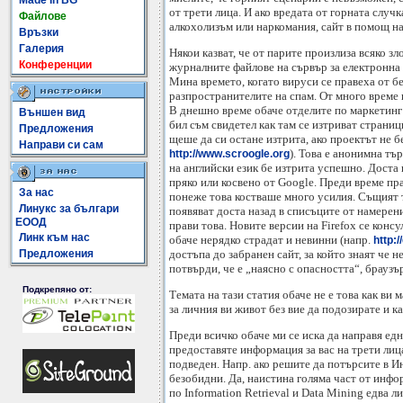
Made In BG
от трети лица. И ако вредата от горната случк
Файлове
алкохолизъм или наркомания, сайт в помощ на
Връзки
Галерия
Някои казват, че от парите произлиза всяко зл
Конференции
журналните файлове на сървър за електронна 
Мина времето, когато вируси се правеха от б
разпространителите на спам. От много време 
В днешно време обаче отделите по маркетинг 
Външен вид
бил съм свидетел как там се изтриват страни
Предложения
щеше да си остане изтрита, ако проектът не б
Направи си сам
). Това е анонимна тъ
http://www.scroogle.org
на английски език бе изтрита успешно. Доста 
пряко или косвено от Google. Преди време пра
За нас
понеже това костваше много усилия. Същият т
Линукс за българи
появяват доста назад в списъците от намерен
ЕООД
прави това. Новите версии на Firefox се конс
Линк към нас
обаче нерядко страдат и невинни (напр.
http:
достъпа до забранен сайт, за който знаят че 
Предложения
потвърди, че е „наясно с опасността“, браузъ
Подкрепяно от:
Темата на тази статия обаче не е това как в
за личния ви живот без вие да подозирате и к
Преди всичко обаче ми се иска да направя ед
предоставяте информация за вас на трети лиц
подведен. Напр. ако решите да потърсите в Ин
безобидни. Да, наистина голяма част от инфор
по Information Retrieval и Data Mining едва 