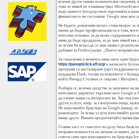
всички други такива незначителни сведения, к
това че никой не очакваше (вкл. Microsoft) к
къде живеете (посредством търсенията и вашия
финансовото ви състояние. Google знае кои са
Не бъдете доверчиви когато става въпрос за 
начин да бъдат професионалисти в това, което 
използва основно, за да може съдържанието н
няма да бъде продадена, за да знае някой как
не всеки би искал да се знае каква е религио
добавки за Firefox) казва: „Пазете неприкосно
За съжаление в момента няма нито един браузъ
и натиснете бутона
https://panopticlick.eff.org/
програми са инсталирани (чрез поддръжката н
поддържа Flash, тогава положението е безнад
който Ричард Столман се свързва с Интернет, 
Разбира се, всички средства за запазване на 
използвате директно търсачки като Google и 
да узнаят какви са интересите ви. Ако пък изп
други услуги, напр. за електронна поща, кале
Не използвайте браузъра на Google (макар, ч
ръководите. За всяка услуга използвайте разл
нищо друго. Винаги предпочитайте малки (ма
Голяма част от съветите по-долу биха били по
неприкосновеността на личния си живот, да и
съвети само при използването на браузъра Ice