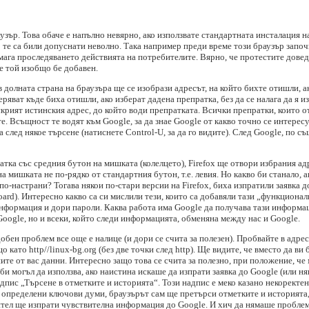
аузър. Това обаче е напълно невярно, ако използвате стандартната инсталация на
ко те са били допуснати неволно. Така например преди време този браузър запо
ага проследяването действията на потребителите. Вярно, че протестите доведо
че той изобщо бе добавен.
 долната страна на браузъра ще се изобрази адресът, на който бихте отишли, а
яват къде биха отишли, ако изберат дадена препратка, без да се налага да я из
скрият истинския адрес, до който води препратката. Всички препратки, които о
. Всъщност те водят към Google, за да знае Google от какво точно се интересув
а след някое търсене (натиснете Control-U, за да го видите). След Google, по с
атка със средния бутон на мишката (колелцето), Firefox ще отвори избрания ад
 мишката не по-рядко от стандартния бутон, т.е. левия. Но какво би станало, 
 по-настрани? Тогава някои по-стари версии на Firefox, биха изпратили заявка
oard). Интересно какво са си мислили тези, които са добавяли тази „функционал
нформация и дори пароли. Каква работа има Google да получава тази информац
Google, но и всеки, който следи информацията, обменяна между нас и Google.
одобен проблем все още е налице (и дори се счита за полезен). Пробвайте в адр
 като http//linux-bg.org (без две точки след http). Ще видите, че вместо да ви
ите от вас данни. Интересно защо това се счита за полезно, при положение, че
би могъл да използва, ако наистина искаше да изпрати заявка до Google (или ня
адпис „Търсене в отметките и историята“. Този надпис е меко казано некоректе
а определени ключови думи, браузърът сам ще претърси отметките и историята
ел ще изпрати чувствителна информация до Google. И хич да нямаше проблеми