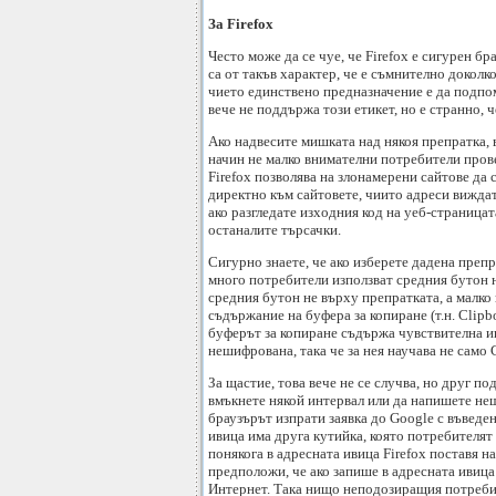
За Firefox
Често може да се чуе, че Firefox е сигурен бр
са от такъв характер, че е съмнително докол
чието единствено предназначение е да подпом
вече не поддържа този етикет, но е странно, 
Ако надвесите мишката над някоя препратка, в
начин не малко внимателни потребители провер
Firefox позволява на злонамерени сайтове да 
директно към сайтовете, чиито адреси виждате
ако разгледате изходния код на уеб-страницат
останалите търсачки.
Сигурно знаете, че ако изберете дадена препр
много потребители използват средния бутон на
средния бутон не върху препратката, а малко
съдържание на буфера за копиране (т.н. Clipb
буферът за копиране съдържа чувствителна и
нешифрована, така че за нея научава не само 
За щастие, това вече не се случва, но друг п
вмъкнете някой интервал или да напишете нещо
браузърът изпрати заявка до Google с въведен
ивица има друга кутийка, която потребителят 
понякога в адресната ивица Firefox поставя н
предположи, че ако запише в адресната ивиц
Интернет. Така нищо неподозиращия потребит