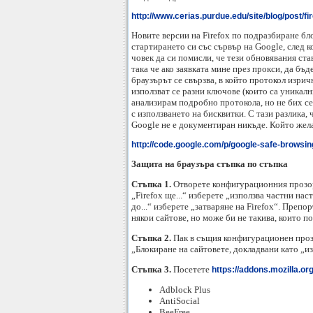
http://www.cerias.purdue.edu/site/blog/post/f
Новите версии на Firefox по подразбиране бло
стартирането си със сървър на Google, след 
човек да си помисли, че тези обновявания ста
така че ако заявката мине през прокси, да б
браузърът се свързва, в който протокол изрич
използват се разни ключове (които са уникалн
анализирам подробно протокола, но не бих се 
с използването на бисквитки. С тази разлика, 
Google не е документиран никъде. Който желае
http://code.google.com/p/google-safe-browsin
Защита на браузъра стъпка по стъпка
Стъпка 1.
Отворете конфигурационния прозор
„Firefox ще...“ изберете „използва частни на
до...“ изберете „затваряне на Firefox“. Преп
някои сайтове, но може би не такива, които п
Стъпка 2.
Пак в същия конфигурационен прозо
„Блокиране на сайтовете, докладвани като „и
Стъпка 3.
Посетете
https://addons.mozilla.org
Adblock Plus
AntiSocial
BeeFree