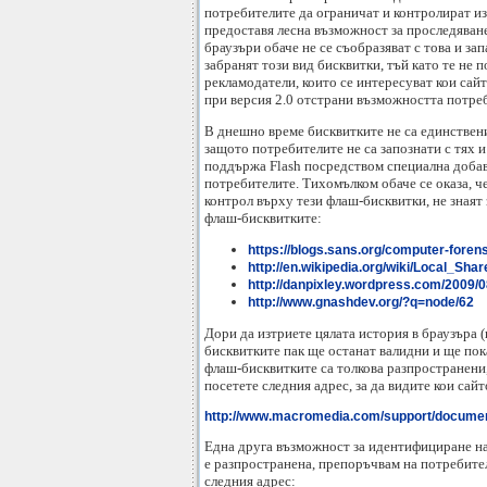
потребителите да ограничат и контролират изп
предоставя лесна възможност за проследяване
браузъри обаче не се съобразяват с това и з
забранят този вид бисквитки, тъй като те не 
рекламодатели, които се интересуват кои сайт
при версия 2.0 отстрани възможността потреб
В днешно време бисквитките не са единствени
защото потребителите не са запознати с тях и 
поддържа Flash посредством специална добавка
потребителите. Тихомълком обаче се оказа, ч
контрол върху тези флаш-бисквитки, не знаят
флаш-бисквитките:
https://blogs.sans.org/computer-forens
http://en.wikipedia.org/wiki/Local_Sha
http://danpixley.wordpress.com/2009/0
http://www.gnashdev.org/?q=node/62
Дори да изтриете цялата история в браузъра (
бисквитките пак ще останат валидни и ще пок
флаш-бисквитките са толкова разпространени,
посетете следния адрес, за да видите кои сай
http://www.macromedia.com/support/document
Една друга възможност за идентифициране на п
е разпространена, препоръчвам на потребите
следния адрес: