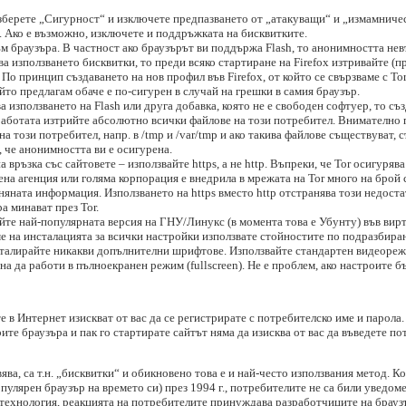
зберете „Сигурност“ и изключете предпазването от „атакуващи“ и „измамничес
. Ако е възможно, изключете и поддръжката на бисквитките.
м браузъра. В частност ако браузърът ви поддържа Flash, то анонимността не
ква използването бисквитки, то преди всяко стартиране на Firefox изтривайте (п
 По принцип създаването на нов профил във Firefox, от който се свързваме с Tor
йто предлагам обаче е по-сигурен в случай на грешки в самия браузър.
ва използването на Flash или друга добавка, която не е свободен софтуер, то с
 работата изтрийте абсолютно всички файлове на този потребител. Внимателно 
 този потребител, напр. в /tmp и /var/tmp и ако такива файлове съществуват, с
, че анонимността ви е осигурена.
връзка със сайтовете – използвайте https, а не http. Въпреки, че Tor осигуряв
вена агенция или голяма корпорация е внедрила в мрежата на Tor много на брой
яната информация. Използването на https вместо http отстранява този недоста
а минават през Tor.
йте най-популярната версия на ГНУ/Линукс (в момента това е Убунту) във вир
е на инсталацията за всички настройки използвате стойностите по подразбиран
нсталирайте никакви допълнителни шрифтове. Използвайте стандартен видеореж
а да работи в пълноекранен режим (fullscreen). Не е проблем, ако настроите б
те в Интернет изискват от вас да се регистрирате с потребителско име и парола
ите браузъра и пак го стартирате сайтът няма да изисква от вас да въведете п
ява, са т.н. „бисквитки“ и обикновено това е и най-често използвания метод. Ко
опулярен браузър на времето си) през 1994 г., потребителите не са били уведом
и технология, реакцията на потребителите принуждава разработчиците на брауз