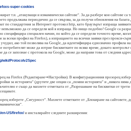
irefoxs-super-cookies
кират т.н. „атакуващи и измамнически сайтове“. За да разбере кои сайтове са т
което продължава периодично да се свързва, за да получи обновления на базата
ват по стандартния за Интернет протокол http, като браузърът изпраща заявкит
ъде невъзможно да се определи кой я изпраща. Но нищо подобно! Google са разр
но специфицира специален начин, по който да се определи точното време, когат
и за всеки профил на Firefox), а изпращането на всички заявки през прокси-сър
учудил, ако той позволява на Google, да идентифицира еднозначно профила на 
че потребителят може да изтрие бисквитките по всяко време, докато контролът в
 да се запознае с протокола на Google, може да направи това от следния адрес
g/wiki/Protocolv2Spec
ец на Firefox (Редактиране⇒Настройки). В конфигурационния прозорец избер
стройки за историята“ (другите две опции са „помни историята“ и „никога няма
оръчително е също да махнете отметката от „Разрешаване на бисквитки от трети
осещавате.
рец изберете „Сигурност“. Махнете отметките от „Блокиране на сайтовете, д
змамнически“.
и инсталирайте следните разширения:
/en-US/firefox/