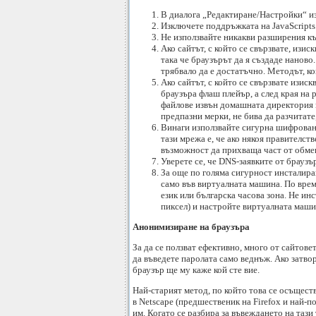
В диалога „Редактиране/Настройки“ и
Изключете поддръжката на JavaScripts
Не използвайте никакви разширения къ
Ако сайтът, с който се свързвате, изис
така че браузърът да я създаде наново.
трябвало да е достатъчно. Методът, ко
Ако сайтът, с който се свързвате изиск
браузъра флаш плейър, а след края на
файлове извън домашната директория на
предпазни мерки, не бива да разчитате
Винаги използвайте сигурна шифрована 
тази мрежа е, че ако някоя правителст
възможност да прихваща част от обмен
Уверете се, че DNS-заявките от браузър
За още по голяма сигурност инсталира
само във виртуалната машина. По врем
език или българска часова зона. Не и
пиксел) и настройте виртуалната машин
Анонимизиране на браузъра
За да се ползват ефективно, много от сайтове
да въведете паролата само веднъж. Ако затвор
браузър ще му каже кой сте вие.
Най-старият метод, по който това се осъществ
в Netscape (предшественик на Firefox и най-п
им. Когато се разбира за въвеждането на таз