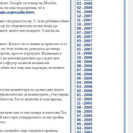
 ясно: Google си плаща на Mozilla
03 - 2008
а, но има подозрения, че в
02 - 2008
01 - 2008
).
gle.org/mozilla.html
12 - 2007
11 - 2007
ват сигурността му. С тези добавки обаче
10 - 2007
уер (и следователно всеки може да
09 - 2007
вките, които инсталирате. Списък на
07 - 2007
05 - 2007
03 - 2007
те. Когато тя се появи за пръв път и се
02 - 2007
 но тези атаки не доведоха до нищо.
01 - 2007
 пречи, просто я купуват. Възможно е
11 - 2006
10 - 2006
ат на рекламодателите да следят кои
09 - 2006
ен софтуер позволи независим
08 - 2006
а обаче все още има надежди, че новите
07 - 2006
06 - 2006
05 - 2006
04 - 2006
03 - 2006
стотин компютъра по целия свят, които
02 - 2006
 (включително за компютрите, участващи
01 - 2006
ител на Tor се включва в тази мрежа,
12 - 2005
11 - 2005
09 - 2005
08 - 2005
писваме как се инсталира и използва Tor,
07 - 2005
ъй като при стандартната си настройка
06 - 2005
нта.
05 - 2005
04 - 2005
ва спазвайте още следните правила:
02 - 2005