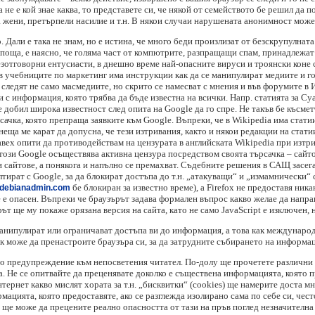
а не е кой знае каква, то представете си, че някой от семейството бе решил да п
 жени, претърпели насилие и т.н. В някои случаи нарушената анонимност може 
о. Дали е така не знам, но е истина, че много беди произлизат от безскрупулната
поща, е наясно, че голяма част от компютрите, разпращащи спам, принадлежат 
езотговорни ентусиасти, в днешно време най-опасните вируси и троянски коне 
в учебниците по маркетинг има инструкции как да се манипулират медиите и г
следят не само масмедиите, но скрито се намесват с мнения и във форумите в 
ци с информация, която трябва да бъде известна на всички. Напр. статията за 
е добил широка известност след опита на Google да го спре. Не такъв бе късмет
рсачка, която препраща заявките към Google. Въпреки, че в Wikipedia има статии
неща ме карат да допусна, че тези изтривания, както и някои редакции на стати
вех опити да противодействам на цензурата в английската Wikipedia при изтрив
ози Google осъществява активна цензура посредством своята търсачка – сайтов
и сайтове, а понякога и напълно се премахват. Съдебните решения в САЩ засег
ултират с Google, за да блокират достъпа до т.н. „атакуващи“ и „измамнически
бе блокиран за известно време), a Firefox не предоставя ник
//debianadmin.com
не е опасен. Въпреки че браузърът задава формален въпрос какво желае да напр
рът ще му покаже орязана версия на сайта, като не само JavaScript е изключен,
и манипулират или ограничават достъпа ви до информация, а това как междунар
ак може да пренастроите браузъра си, за да затрудните събирането на информа
но предупреждение към непосветения читател. По-долу ще прочетете различни н
а. Не се опитвайте да преценявате доколко е съществена информацията, която 
тернет какво мислят хората за т.н. „бисквитки“ (cookies) ще намерите доста мн
мацията, която предоставяте, ако се разглежда изолирано сама по себе си, чест
ли ще може да прецените реално опасността от тази на пръв поглед незначителна