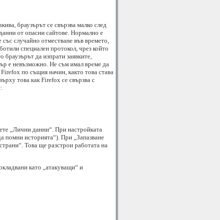
акива, браузърът се свързва малко след
 данни от опасни сайтове. Нормално е
е със случайно отместване във времето,
аботили специален протокол, чрез който
о браузърът да изпрати заявките,
вър е невъзможно. Не съм имал време да
Firefox по същия начин, както това става
ърху това как Firefox се свързва с
:
ете „Лични данни“. При настройката
 да помни историята“). При „Запазване
 страни“. Това ще разстрои работата на
окладвани като „атакуващи“ и