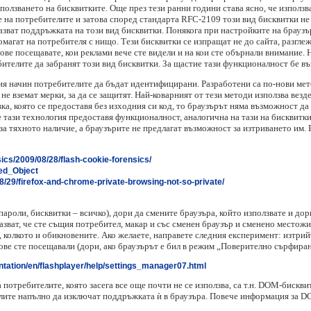
олзването на бисквитките. Още през тези ранни години става ясно, че използва
 на потребителите и затова според стандарта RFC-2109 този вид бисквитки не
апазват поддръжката на този вид бисквитки. Понякога при настройките на брау
помагат на потребителя с нищо. Тези бисквитки се изпращат не до сайта, разгле
ове посещавате, кои реклами вече сте видели и на кои сте обърнали внимание. Н
ителите да забранят този вид бисквитки. За щастие тази функционалност бе въз
я начин потребителите да бъдат идентифицирани. Разработени са по-нови мето
не вземат мерки, за да се защитят. Най-коварният от тези методи използва везд
, която се предоставя без изходния си код, то браузърът няма възможност да в
е тази технология предоставя функционалност, аналогична на тази на бисквитк
 за тяхното наличие, а браузърите не предлагат възможност за изтриването им.
ics/2009/08/28/flash-cookie-forensics/
red_Object
8/29/firefox-and-chrome-private-browsing-not-so-private/
пароли, бисквитки – всичко), дори да смените браузъра, който използвате и дор
азват, че сте същия потребител, макар и със сменен браузър и сменено местож
 колкото и обикновените. Ако желаете, направете следния експеримент: изтрийт
тове сте посещавали (дори, ако браузърът е бил в режим „Поверително сърфиран
ation/en/flashplayer/help/settings_manager07.html
отребителите, която засега все още почти не се използва, са т.н. DOM-бисквит
лите напълно да изключат поддръжката ѝ в браузъра. Повече информация за 