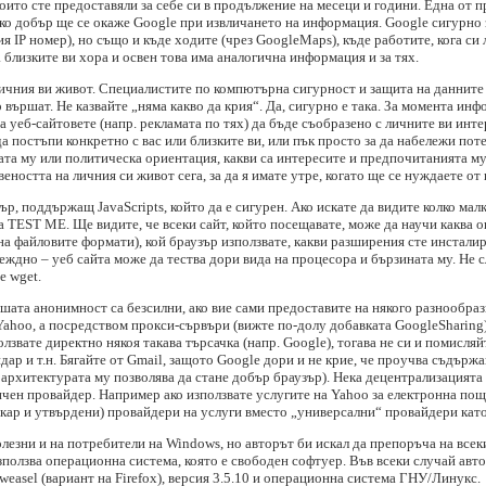
оито сте предоставяли за себе си в продължение на месеци и години. Една от п
олко добър ще се окаже Google при извличането на информация. Google сигурно 
 IP номер), но също и къде ходите (чрез GoogleMaps), къде работите, кога си л
 близките ви хора и освен това има аналогична информация и за тях.
личния ви живот. Специалистите по компютърна сигурност и защита на данните 
вършат. Не казвайте „няма какво да крия“. Да, сигурно е така. За момента инфо
а уеб-сайтовете (напр. рекламата по тях) да бъде съобразено с личните ви инт
 да постъпи конкретно с вас или близките ви, или пък просто за да набележи по
зната му или политическа ориентация, какви са интересите и предпочитанията м
веността на личния си живот сега, за да я имате утре, когато ще се нуждаете от 
р, поддържащ JavaScripts, който да е сигурен. Ако искате да видите колко мал
 TEST ME. Ще видите, че всеки сайт, който посещавате, може да научи каква о
а файловите формати), кой браузър използвате, какви разширения сте инсталир
еждно – уеб сайта може да тества дори вида на процесора и бързината му. Не 
е wget.
вашата анонимност са безсилни, ако вие сами предоставите на някого разнообраз
Yahoo, а посредством прокси-сървъри (вижте по-долу добавката GoogleSharing
олзвате директно някоя такава търсачка (напр. Google), тогава не си и помисляй
ндар и т.н. Бягайте от Gmail, защото Google дори и не крие, че проучва съдърж
е архитектурата му позволява да стане добър браузър). Нека децентрализацията
ичен провайдер. Например ако използвате услугите на Yahoo за електронна поща
кар и утвърдени) провайдери на услуги вместо „универсални“ провайдери като
лезни и на потребители на Windows, но авторът би искал да препоръча на всеки
зползва операционна система, която е свободен софтуер. Във всеки случай авт
weasel (вариант на Firefox), версия 3.5.10 и операционна система ГНУ/Линукс.