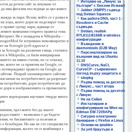
Интервю на „Линукс за
осети да речем сайт за лекуване от
българи“ с Хюсеин Исмаил
да има фатални последици за цял живот.
Jabber (XMPP) сървър
под Debian Squeeze
 жажда за пари. Всеки, който се е ровил в
Как работи DNS, част 1 -
на хора, които дори не подозират това.
Resolvers и Cache
се правят срещу пари, идващи от
сървъри.
олемите компании открито правеха това.
Debian, realtek
RTL8111/8168B и wireless
Интернет. Не е пощадена и Wikipedia –
конфигурация
CyanogenMod бе изтривана неколкократно и
Въведение в
ът на Scroogle (уеб-адресът е
daemontools (DJB Way)
 за Scroogle на различни езици, статията
Персонализиране на
ите в Wikipedia, са били инициирани
външния вид на Ubuntu
ането на някои статии, но се отказах,
11.10
е, които не са приятни на Google, се
DNSCurve, NaCl,
а потвърждават правото на Google да
CurveCP - съвременен
поглед върху защитата н
“ сайтове. Покрай злонамерените сайтове
sbopkg
акъв начин на потребителите да разрешат
Първа помощ за десктоп
ави потребителят, дори потребителят да
с Линукс... част втора
 но дори и изображенията са премахнати.
Първа помощ за десктоп
с Линукс
одните корпорации научават твърде много
Не на Скйап
ция.
Инсталиране и
конфигуриране на Wive на
ачини, чрез които без да знаете
Edimax EW-7209APg
предоставяте – възможно е да бъдете
Сигурно електронно
ения, че бисквитките са полезни и
банкиране с Firefox и Linux
о е безобидна. Но ако не сте специалисти
Основи на iptables
 информация, когато тя се комбинира с
За уеб браузъра и