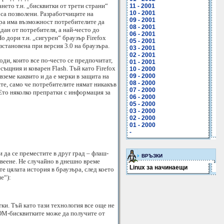
нето т.н. „бисквитки от трети страни“
11 - 2001
10 - 2001
 са позволени. Разработчиците на
09 - 2001
зъра има възможност потребителите да
08 - 2001
ждан от потребителя, а най-често до
06 - 2001
о дори т.н. „сигурен“ браузър Firefox
05 - 2001
становена при версия 3.0 на браузъра.
03 - 2001
02 - 2001
ди, които все по-често се предпочитат,
01 - 2001
есъщния и коварен Flash. Тъй като Firefox
10 - 2000
земе каквито и да е мерки в защита на
09 - 2000
08 - 2000
ите, само че потребителите нямат никакъв
07 - 2000
 Ето няколко препратки с информация за
06 - 2000
05 - 2000
03 - 2000
02 - 2000
01 - 2000
-
и да се преместите в друг град – флаш-
ВРЪЗКИ
ивеене. Не случайно в днешно време
Linux за начинаещи
е цялата история в браузъра, след което
е“):
ки. Тъй като тази технология все още не
DOM-бисквитките може да получите от