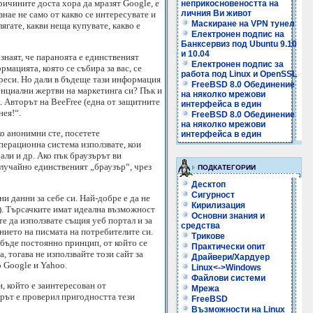
ричините доста хора да мразят Google, е
неприкосновеността на
личния Ви живот
знае не само от какво се интересувате и
Маскиране на VPN тунел
ягате, какви неща купувате, какво е
Електронен подпис на
Банксервиз под Ubuntu 9.10
и 10.04
знаят, че параноята е единственият
Електронен подпис за
рмацията, която се събира за вас, се
работа под Linux и OpenSSL
ереси. Но дали в бъдеще тази информация
FreeBSD 8.0 Обединение
тенциални жертви на маркетинга си? Пък и
на няколко мрежови
у. Авторът на BeeFree (една от защитните
интерфейса в един
нея!“.
FreeBSD 8.0 Обединение
на няколко мрежови
ко анонимни сте, посетете
интерфейса в един
перационна система използвате, кои
али и др. Ако пък браузърът ви
случайно единственият „браузър“, чрез
ПОДКАТЕГОРИИ
Десктоп
Сигурност
ни данни за себе си. Най-добре е да не
Кирилизация
). Търсачките имат идеална възможност
Основни знания и
те да използвате същия уеб портал и за
средства
анието на писмата на потребителите си.
Трикове
 бъде постоянно принцип, от който се
Практически опит
, тогава не използвайте този сайт за
Драйвери/Хардуер
 Google и Yahoo.
Linux<->Windows
Файлови системи
, който е заинтересован от
Мрежа
орът е проверил пригодността тези
FreeBSD
Възможности на Linux