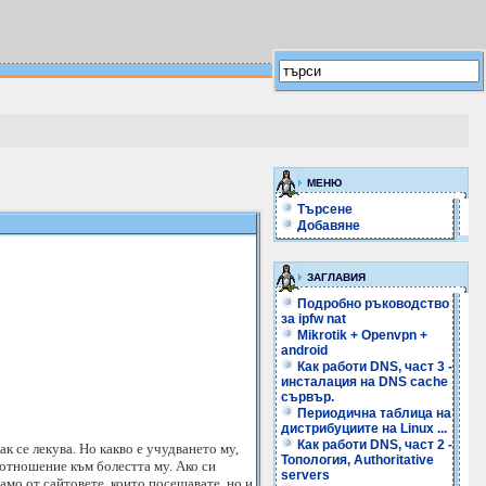
МЕНЮ
Търсене
Добавяне
ЗАГЛАВИЯ
Подробно ръководство
за ipfw nat
Mikrotik + Openvpn +
android
Как работи DNS, част 3 -
инсталация на DNS cache
сървър.
Периодична таблица на
дистрибуциите на Linux ...
Как работи DNS, част 2 -
к се лекува. Но какво е учудването му,
Топология, Authoritative
отношение към болестта му. Ако си
servers
амо от сайтовете, които посещавате, но и