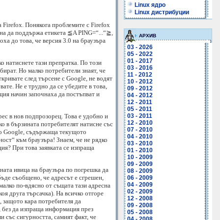
Linux ядро
Linux дистрибуции
 Firefox. Понякога проблемите с Firefox
чна да поддържа етикетa ≦A PING=“...“≧,
АРХИВ
ха до това, че версия 3.0 на браузъра
03 - 2026
05 - 2022
01 - 2017
ко натиснете тази препратка. По този
03 - 2016
бират. Но малко потребители знаят, че
11 - 2012
ткривате след търсене с Google, не водят
10 - 2012
ате. Не е трудно да се убедите в това,
09 - 2012
ъщия начин започнаха да постъпват и
04 - 2012
12 - 2011
05 - 2011
рес в нов подпрозорец. Това е удобно и
03 - 2011
12 - 2010
ако в бързината потребителят натисне със
07 - 2010
 до Google, съдържаща текущото
04 - 2010
ност“ към браузъра! Знаем, че не рядко
03 - 2010
ия? При това заявката се изпраща
01 - 2010
10 - 2009
09 - 2009
есната ивица на браузъра по погрешка да
08 - 2009
 бъде съобщено, че адресът е сгрешен,
06 - 2009
04 - 2009
 малко по-вдясно от същата тази адресна
02 - 2009
коя друга търсачка). На всичко отгоре
12 - 2008
н, защото кара потребителя да
09 - 2008
, без да изпраща информация през
05 - 2008
 със сигурността, самият факт, че
04 - 2008