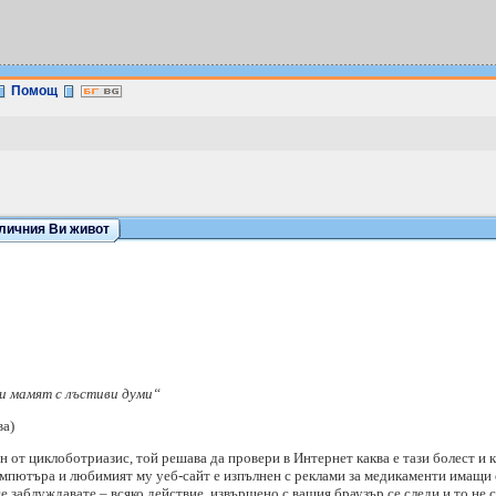
Помощ
 личния Ви живот
и мамят с лъстиви думи“
ва)
н от циклоботриазис, той решава да провери в Интернет каква е тази болест и ка
компютъра и любимият му уеб-сайт е изпълнен с реклами за медикаменти имащи 
е заблуждавате – всяко действие, извършено с вашия браузър се следи и то не с