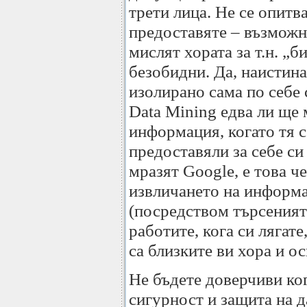
трети лица. Не се опитв
предоставяте – възможно
мислят хората за т.н. „
безобидни. Да, наистина
изолирано сама по себе с
Data Mining едва ли ще 
информация, когато тя с
предоставяли за себе си
мразят Google, е това ч
извличането на информац
(посредством търсенията
работите, кога си лягат
са близките ви хора и о
Не бъдете доверчиви ко
сигурност и защита на д