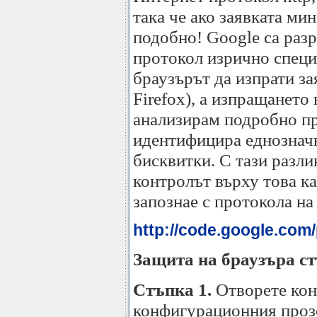
така че ако заявката ми
подобно! Google са разр
протокол изрично специ
браузърът да изпрати за
Firefox), а изпращането
анализирам подробно про
идентифицира еднозначно
бисквитки. С тази разли
контролът върху това ка
запознае с протокола на
http://code.google.com
Защита на браузъра ст
Стъпка 1.
Отворете кон
конфигурационния прозо