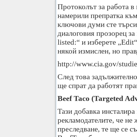
Протоколът за работа в 
намерили препратка към 
ключови думи сте търси
диалоговия прозорец за н
listed:“ и изберете „Ed
някой измислен, но пра
http://www.cia.gov/studi
След това задължително 
ще спрат да работят пра
Beef Taco (Targeted Ad
Тази добавка инсталира 
рекламодателите, че не 
преследване, те ще се съ