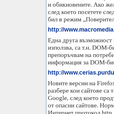
и обикновените. Ако жел
след което посетете сле
бил в режим „Поверител
http://www.macromedia.
Една друга възможност з
използва, са т.н. DOM-б
препоръчвам на потреби
информация за DOM-биск
http://www.cerias.purdu
Новите версии на Firefo
разбере кои сайтове са 
Google, след което прод
от опасни сайтове. Норм
Интернет протокол http,