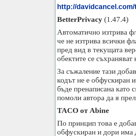
http://davidcancel.com/
BetterPrivacy
(1.47.4)
Автоматично изтрива фл
че не изтрива всички фл
пред вид в текущата верс
обектите се съхраняват 
За съжаление тази доба
кодът не е обфускиран и
бъде пренаписана като с
помоли автора да я прел
TACO от Abine
По принцип това е доб
обфускиран и дори има 