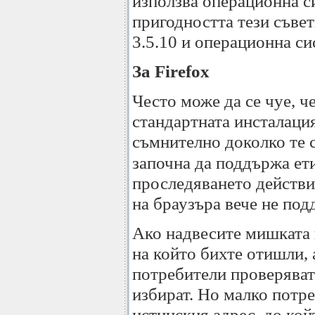
използва операционна си
пригодността тези съвет
3.5.10 и операционна с
За Firefox
Често може да се чуе, че
стандартната инсталация 
съмнително доколко те 
започна да поддържа ет
проследяването действия
на браузъра вече не под
Ако надвесите мишката н
на който бихте отишли, 
потребители проверяват 
избират. Но малко потре
истинския адрес, до кой