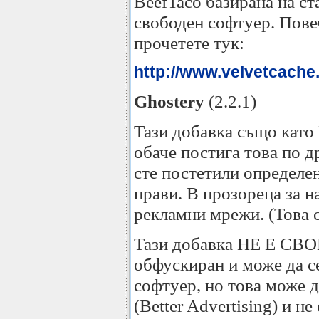
BeefTaco базирана на с
свободен софтуер. Пове
прочетете тук:
http://www.velvetcache.
Ghostery
(2.2.1)
Тази добавка също като 
обаче постига това по д
сте постетили определен
прави. В прозореца за н
рекламни мрежи. (Това ст
Тази добавка НЕ Е СВОБ
обфускиран и може да се
софтуер, но това може д
(Better Advertising) и 