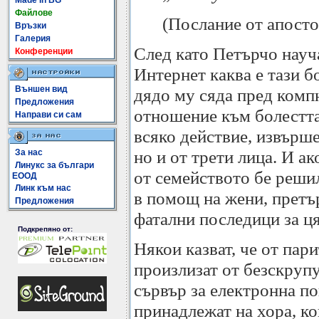
Made In BG
Файлове
(Послание от апосто
Връзки
Галерия
След като Петърчо науча
Конференции
Интернет каква е тази б
Външен вид
дядо му сяда пред комп
Предложения
отношение към болестта 
Направи си сам
всяко действие, извърше
но и от трети лица. И ак
За нас
Линукс за българи
от семейството бе решил
ЕООД
Линк към нас
в помощ на жени, претъ
Предложения
фатални последици за ц
Подкрепяно от:
Някои казват, че от пари
произлизат от безскрупу
сървър за електронна по
принадлежат на хора, ко