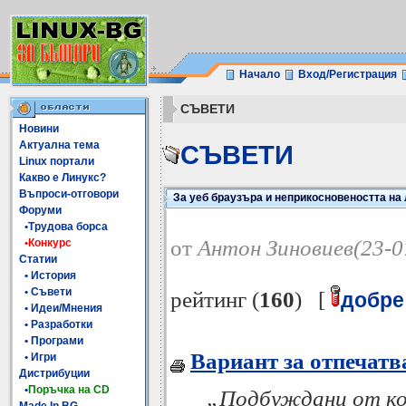
Начало
Вход/Регистрация
СЪВЕТИ
Новини
Актуална тема
СЪВЕТИ
Linux портали
Какво е Линукс?
Въпроси-отговори
За уеб браузъра и неприкосновеността на
Форуми
•Трудова борса
от
Антон Зиновиев(23-0
•Конкурс
Статии
• История
• Съвети
рейтинг (
160
) [
добре
• Идеи/Мнения
• Разработки
• Програми
Вариант за отпечатв
• Игри
Дистрибуции
•
Поръчка на CD
„Подбуждани от ко