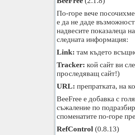
BeeFree
(2.1.8)
По-горе вече посочихме 
е да не даде възможност
надвесите показалеца н
следната информация:
Link:
там където всъщно
Tracker:
кой сайт ви сле
проследяващ сайт!)
URL:
препратката, на ко
BeeFree е добавка с гол
съжаление по подразбира
споменатите по-горе пр
RefControl
(0.8.13)