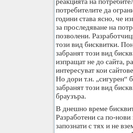
реакцията на потребите
потребителите да ограни
години става ясно, че и
за проследяване на потр
позволени. Разработчици
този вид бисквитки. По
забранят този вид бискв
изпращат не до сайта, р
интересуват кои сайтове
Но дори т.н. „сигурен“ 
забранят този вид бискв
браузъра.
В днешно време бисквит
Разработени са по-нови 
запознати с тях и не взе