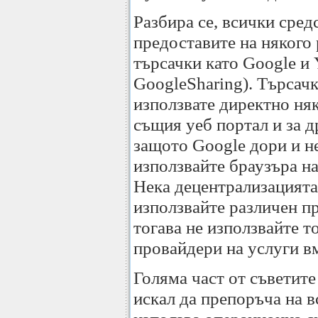
Разбира се, всички сред
предоставите на някого 
търсачки като Google и
GoogleSharing). Търсачк
използвате директно няк
същия уеб портал и за др
защото Google дори и не
използвайте браузъра на
Нека децентрализацията 
използвайте различен п
тогава не използвайте т
провайдери на услуги в
Голяма част от съветите
искал да препоръча на в