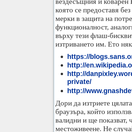
вездесъщния и коварен F
която се предоставя без
мерки в защита на потре
функционалност, аналог
върху тези флаш-бисквит
изтриването им. Ето ня
https://blogs.sans.
http://en.wikipedia
http://danpixley.wo
private/
http://www.gnashde
Дори да изтриете цялата
браузъра, който използв
валидни и ще показват, 
местоживеене. Не случа