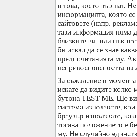
в това, което вършат. Не
информацията, която се 
сайтовете (напр. реклам
тази информация няма да
близките ви, или пък пр
би искал да се знае как
предпочитанията му. Авт
неприкосновеността на л
За съжаление в момента 
искате да видите колко 
бутона TEST ME. Ще вид
система използвате, кои
браузър използвате, как
тогава положението е бе
му. Не случайно единств