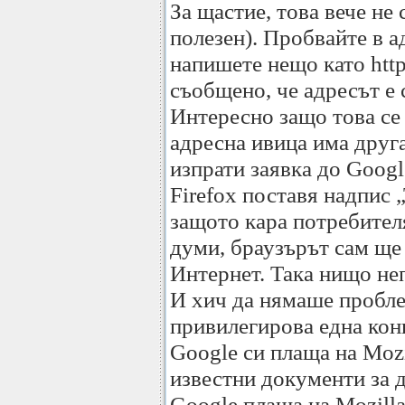
За щастие, това вече не 
полезен). Пробвайте в а
напишете нещо като http/
съобщено, че адресът е 
Интересно защо това се 
адресна ивица има друга
изпрати заявка до Googl
Firefox поставя надпис 
защото кара потребител
думи, браузърът сам ще
Интернет. Така нищо не
И хич да нямаше проблем
привилегирова една конк
Google си плаща на Mozi
известни документи за д
Google плаща на Mozilla