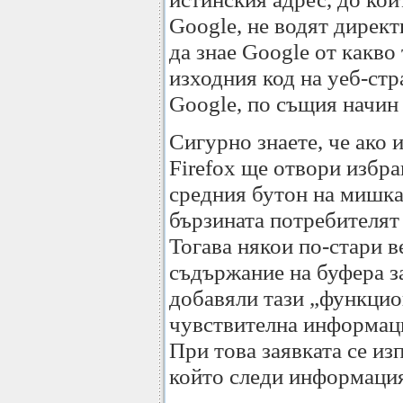
Google, не водят директ
да знае Google от какво 
изходния код на уеб-стра
Google, по същия начин 
Сигурно знаете, че ако 
Firefox ще отвори избра
средния бутон на мишкат
бързината потребителят 
Тогава някои по-стари в
съдържание на буфера за
добавяли тази „функцио
чувствителна информаци
При това заявката се из
който следи информация