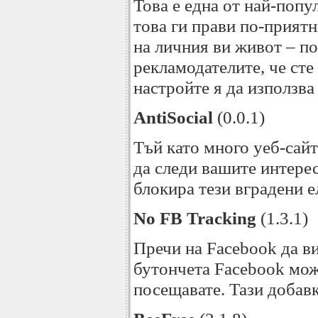
Това е една от най-попу
това ги прави по-прият
на личния ви живот – п
рекламодателите, че сте
настройте я да използва
AntiSocial
(0.0.1)
Тъй като много уеб-сай
да следи вашите интерес
блокира тези вградени е
No FB Tracking
(1.3.1)
Пречи на Facebook да ви
бутончета Facebook може
посещавате. Тази добавк