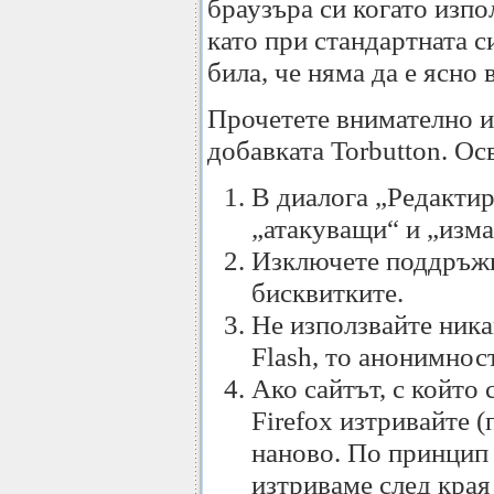
браузъра си когато изпо
като при стандартната с
била, че няма да е ясно 
Прочетете внимателно и
добавката Torbutton. Ос
В диалога „Редактир
„атакуващи“ и „изма
Изключете поддръжка
бисквитките.
Не използвайте ника
Flash, то анонимнос
Ако сайтът, с който 
Firefox изтривайте (
наново. По принцип с
изтриваме след края