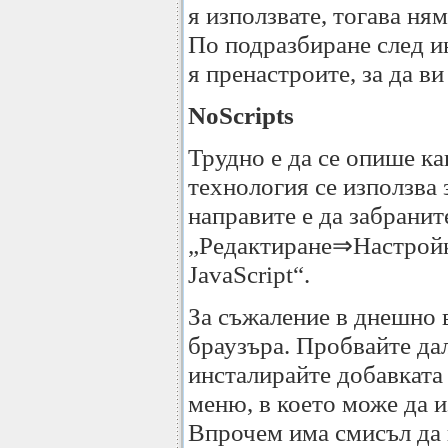
я използвате, тогава ням
По подразбиране след ин
я пренастроите, за да ви
NoScripts
Трудно е да се опише как
технология се използва 
направите е да забранит
„Редактиране⇒Настройки
JavaScript“.
За съжаление в днешно в
браузъра. Пробвайте дал
инсталирайте добавката 
меню, в което може да и
Впрочем има смисъл да и