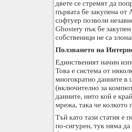
двете се стремят да поп
първата бе закупена от 
софтуер позволи незави
Ghostery пък бе закупен 
собственици не са злон
Ползването на Интерн
Единственият начин изпо
Това е система от няко
многократно данните в 
(включително за компют
данните, нито кой е кра
мрежа, така че колкото 
Тъй като тази статия е п
по-сигурен, тук няма да