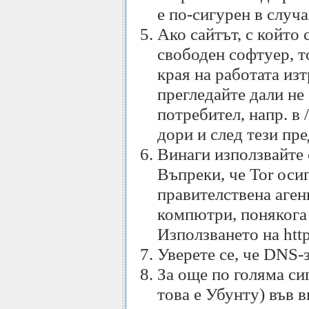
е по-сигурен в случ
Ако сайтът, с който 
свободен софтуер, т
края на работата из
прегледайте дали не
потребител, напр. в 
дори и след тези пре
Винаги използвайте с
Въпреки, че Tor оси
правителствена аген
компютри, понякога
Използването на http
Уверете се, че DNS-з
За още по голяма си
това е Убунту) във 