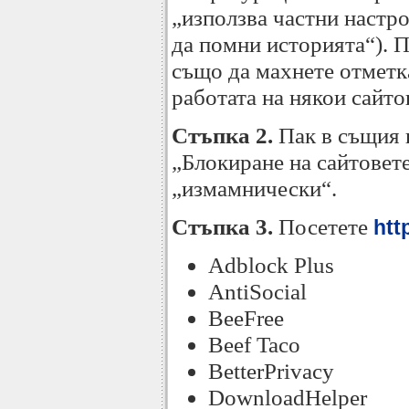
„използва частни настро
да помни историята“). П
също да махнете отметка
работата на някои сайто
Стъпка 2.
Пак в същия 
„Блокиране на сайтовете
„измамнически“.
Стъпка 3.
Посетете
htt
Adblock Plus
AntiSocial
BeeFree
Beef Taco
BetterPrivacy
DownloadHelper