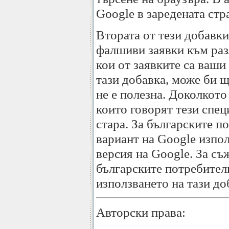
Google в заредената стр
Втората от тези добавк
фалшиви заявки към разл
кои от заявките са ваш
тази добавка, може би щ
не е полезна. Доколкото
които говорят тези спец
стара. За българските п
вариант на Google изпол
версия на Google. За съ
българските потребител
използването на тази до
Авторски права: