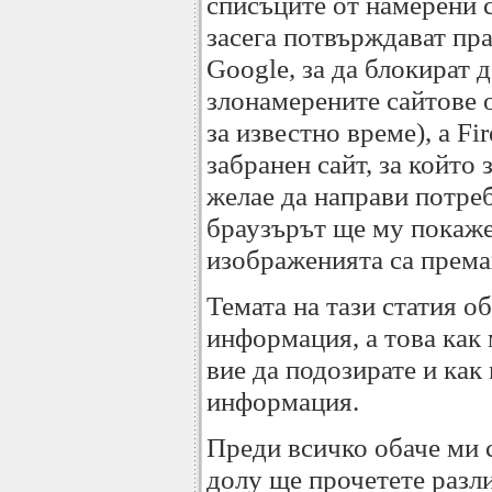
списъците от намерени 
засега потвърждават пра
Google, за да блокират 
злонамерените сайтове 
за известно време), a F
забранен сайт, за който
желае да направи потреб
браузърът ще му покаже 
изображенията са према
Темата на тази статия о
информация, а това как
вие да подозирате и как
информация.
Преди всичко обаче ми 
долу ще прочетете разли