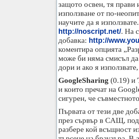
защото освен, тя прави 
използване от по-неопитн
научите да я използвате
. На 
http://noscript.net/
добавка:
http://www.y
коментира опцията „Разр
може би няма смисъл да 
дори и ако я използвате
GoogleSharing
(0.19) и
и които пречат на Googl
сигурен, че съвместното
Първата от тези две доб
през сървър в САЩ, под
разбере кой всъщност из
търсене на браузъра. В 