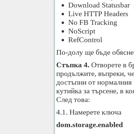
Download Statusbar
Live HTTP Headers
No FB Tracking
NoScript
RefControl
По-долу ще бъде обясне
Стъпка 4.
Отворете в б
продължите, въпреки, че
достъпни от нормалния 
кутийка за търсене, в к
След това:
4.1. Намерете ключа
dom.storage.enabled