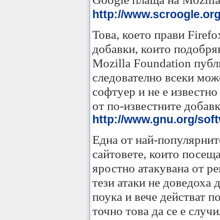
http://www.scroogle.org
Това, което прави Firef
добавки, които подобряв
Mozilla Foundation публ
следователно всеки може
софтуер и не е известно
от по-известните добавк
http://www.gnu.org/sof
Една от най-популярните
сайтовете, които посещав
яростно атакувана от р
тези атаки не доведоха 
поука и вече действат п
точно това да се е случ