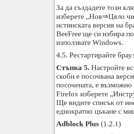
За да създадете този кл
изберете „Нов⇒Цяло числ
истинската версия на бр
BeeFree ще си избира по
използвате Windows.
4.5. Рестартирайте брау
Стъпка 5.
Настройте вся
скоби е посочвана верси
посочената, е възможно 
Firefox изберете „Инст
Ще видите списък от инс
еднократно цъкане с ми
Adblock Plus
(1.2.1)