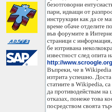
безотговорни ентусиаст
пари, идващи от разпро
инструкции как да се м
време обаче отделите по
във форумите в Интернет
страници с информация,
бе изтривана неколкокра
известност след опита н
http://www.scroogle.or
Въпреки, че в Wikipedia 
изтрита успешно. Доста 
статиите в Wikipedia, с
да противодействам на ц
отказах, понеже това к
посредством своята търс