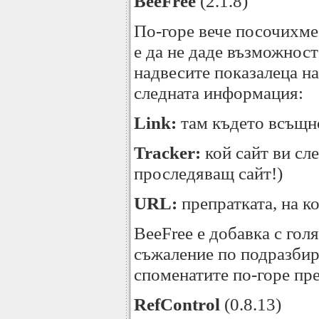
BeeFree
(2.1.8)
По-горе вече посочихме 
е да не даде възможност
надвесите показалеца н
следната информация:
Link:
там където всъщно
Tracker:
кой сайт ви сле
проследяващ сайт!)
URL:
препратката, на ко
BeeFree е добавка с гол
съжаление по подразбира
споменатите по-горе пр
RefControl
(0.8.13)