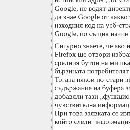
Google, не водят директ
да знае Google от какво 
изходния код на уеб-стра
Google, по същия начин 
Сигурно знаете, че ако 
Firefox ще отвори избра
средния бутон на мишкат
бързината потребителят 
Тогава някои по-стари в
съдържание на буфера за
добавяли тази „функцио
чувствителна информаци
При това заявката се из
който следи информация