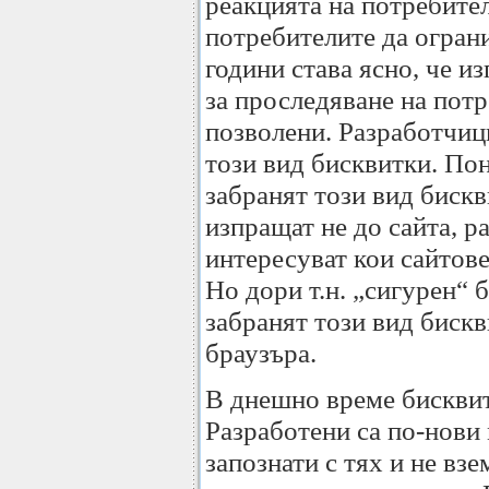
реакцията на потребите
потребителите да ограни
години става ясно, че и
за проследяване на потр
позволени. Разработчици
този вид бисквитки. По
забранят този вид бискв
изпращат не до сайта, р
интересуват кои сайтове
Но дори т.н. „сигурен“ 
забранят този вид бискв
браузъра.
В днешно време бисквит
Разработени са по-нови 
запознати с тях и не взе