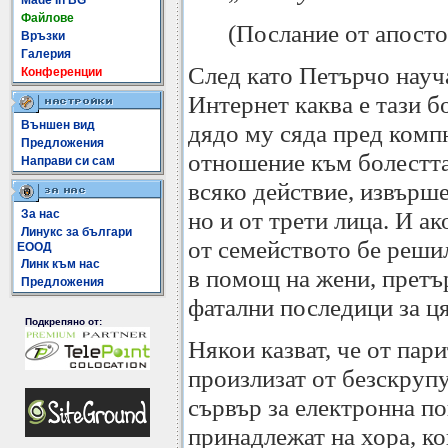
Made In BG
Файлове
(Послание от апосто
Връзки
Галерия
След като Петърчо науча
Конференции
Интернет каква е тази б
Външен вид
дядо му сяда пред комп
Предложения
отношение към болестта 
Направи си сам
всяко действие, извърше
но и от трети лица. И ак
За нас
Линукс за българи
от семейството бе решил
ЕООД
Линк към нас
в помощ на жени, претъ
Предложения
фатални последици за ц
Подкрепяно от:
Някои казват, че от пари
произлизат от безскрупу
сървър за електронна по
принадлежат на хора, ко