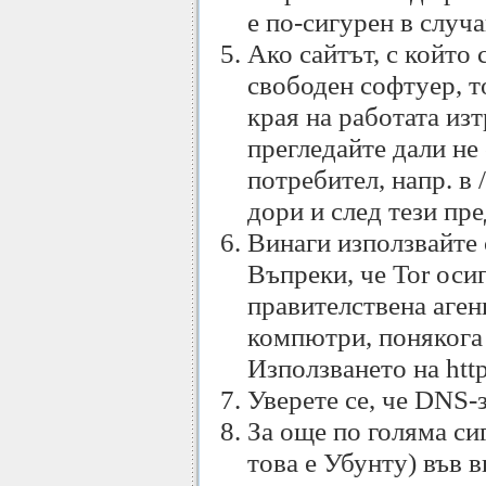
е по-сигурен в случ
Ако сайтът, с който 
свободен софтуер, т
края на работата из
прегледайте дали не
потребител, напр. в 
дори и след тези пре
Винаги използвайте с
Въпреки, че Tor оси
правителствена аген
компютри, понякога
Използването на http
Уверете се, че DNS-з
За още по голяма си
това е Убунту) във 