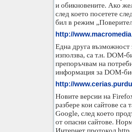
и обикновените. Ако жел
след което посетете сле
бил в режим „Поверител
http://www.macromedia.
Една друга възможност з
използва, са т.н. DOM-б
препоръчвам на потреби
информация за DOM-биск
http://www.cerias.purdu
Новите версии на Firefo
разбере кои сайтове са 
Google, след което прод
от опасни сайтове. Норм
Интернет протокол http,