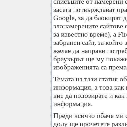
списъците от намерени 
засега потвърждават пра
Google, за да блокират 
злонамерените сайтове 
за известно време), a F
забранен сайт, за който
желае да направи потреб
браузърът ще му покаже 
изображенията са према
Темата на тази статия о
информация, а това как
вие да подозирате и как
информация.
Преди всичко обаче ми 
долу ще прочетете разли