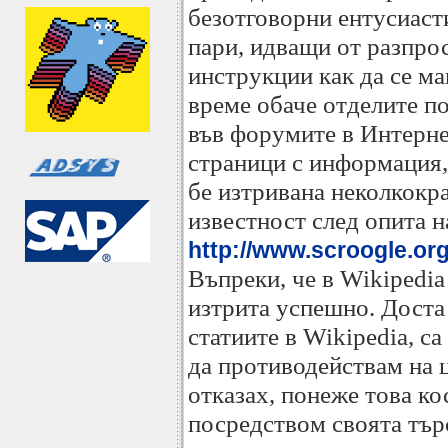
безотговорни ентусиаст
пари, идващи от разпро
инструкции как да се м
време обаче отделите по
във форумите в Интернет
страници с информация,
бе изтривана неколкокра
известност след опита н
http://www.scroogle.or
Въпреки, че в Wikipedia 
изтрита успешно. Доста 
статиите в Wikipedia, с
да противодействам на ц
отказах, понеже това к
посредством своята търс