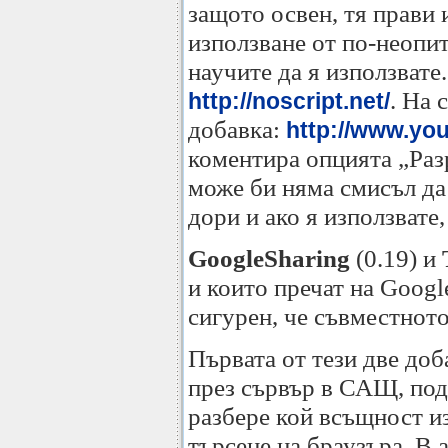
защото освен, тя прави 
използване от по-неопитн
научите да я използвате
. На 
http://noscript.net/
добавка:
http://www.y
коментира опцията „Разр
може би няма смисъл да 
дори и ако я използвате
GoogleSharing
(0.19) и
и които пречат на Googl
сигурен, че съвместното
Първата от тези две доб
през сървър в САЩ, под
разбере кой всъщност из
търсене на браузъра. В 