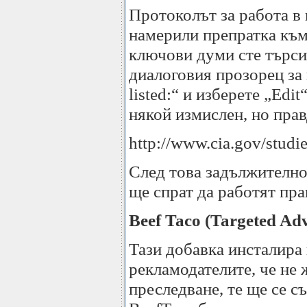
Протоколът за работа в 
намерили препратка към 
ключови думи сте търси
диалоговия прозорец за н
listed:“ и изберете „Ed
някой измислен, но пра
http://www.cia.gov/studi
След това задължително 
ще спрат да работят пра
Beef Taco (Targeted Ad
Тази добавка инсталира 
рекламодателите, че не 
преследване, те ще се съ