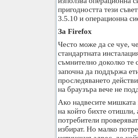
използва операционна си
пригодността тези съвет
3.5.10 и операционна с
За Firefox
Често може да се чуе, че
стандартната инсталация 
съмнително доколко те 
започна да поддържа ет
проследяването действия
на браузъра вече не под
Ако надвесите мишката н
на който бихте отишли, 
потребители проверяват 
избират. Но малко потре
истинския адрес, до кой