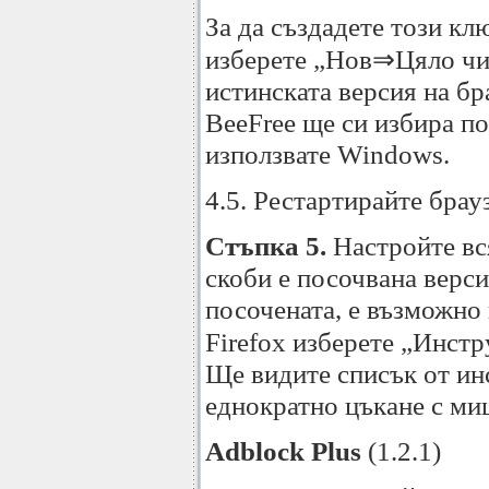
За да създадете този кл
изберете „Нов⇒Цяло числ
истинската версия на бр
BeeFree ще си избира по
използвате Windows.
4.5. Рестартирайте брау
Стъпка 5.
Настройте вся
скоби е посочвана верси
посочената, е възможно 
Firefox изберете „Инст
Ще видите списък от инс
еднократно цъкане с ми
Adblock Plus
(1.2.1)