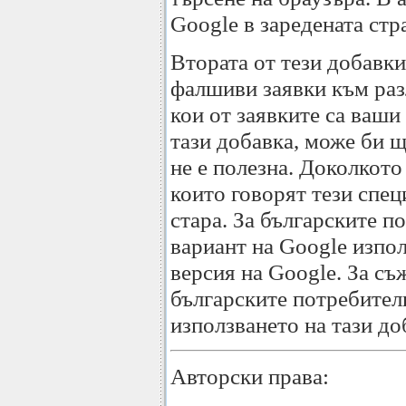
Google в заредената стр
Втората от тези добавк
фалшиви заявки към разл
кои от заявките са ваш
тази добавка, може би щ
не е полезна. Доколкото
които говорят тези спец
стара. За българските п
вариант на Google изпол
версия на Google. За съ
българските потребител
използването на тази до
Авторски права: