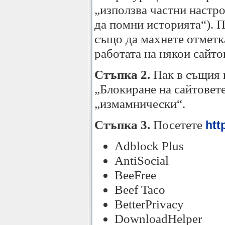
„използва частни настро
да помни историята“). П
също да махнете отметка
работата на някои сайто
Стъпка 2.
Пак в същия 
„Блокиране на сайтовете
„измамнически“.
Стъпка 3.
Посетете
htt
Adblock Plus
AntiSocial
BeeFree
Beef Taco
BetterPrivacy
DownloadHelper