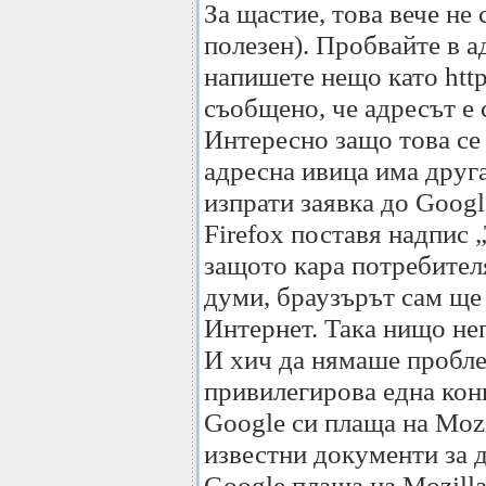
За щастие, това вече не 
полезен). Пробвайте в а
напишете нещо като http/
съобщено, че адресът е 
Интересно защо това се 
адресна ивица има друга
изпрати заявка до Googl
Firefox поставя надпис 
защото кара потребител
думи, браузърът сам ще
Интернет. Така нищо не
И хич да нямаше проблем
привилегирова една конк
Google си плаща на Mozi
известни документи за д
Google плаща на Mozilla