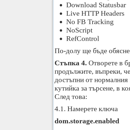
Download Statusbar
Live HTTP Headers
No FB Tracking
NoScript
RefControl
По-долу ще бъде обясне
Стъпка 4.
Отворете в б
продължите, въпреки, че
достъпни от нормалния 
кутийка за търсене, в к
След това:
4.1. Намерете ключа
dom.storage.enabled