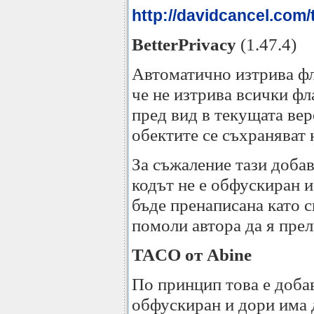
http://davidcancel.com/
BetterPrivacy
(1.47.4)
Автоматично изтрива фл
че не изтрива всички фл
пред вид в текущата верс
обектите се съхраняват 
За съжаление тази доба
кодът не е обфускиран и
бъде пренаписана като с
помоли автора да я прел
TACO от Abine
По принцип това е доб
обфускиран и дори има 