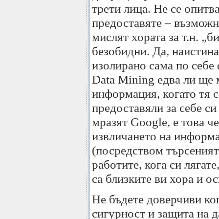
трети лица. Не се опитв
предоставяте – възможно
мислят хората за т.н. „
безобидни. Да, наистина
изолирано сама по себе с
Data Mining едва ли ще 
информация, когато тя с
предоставяли за себе си
мразят Google, е това ч
извличането на информац
(посредством търсенията
работите, кога си лягат
са близките ви хора и о
Не бъдете доверчиви ко
сигурност и защита на д