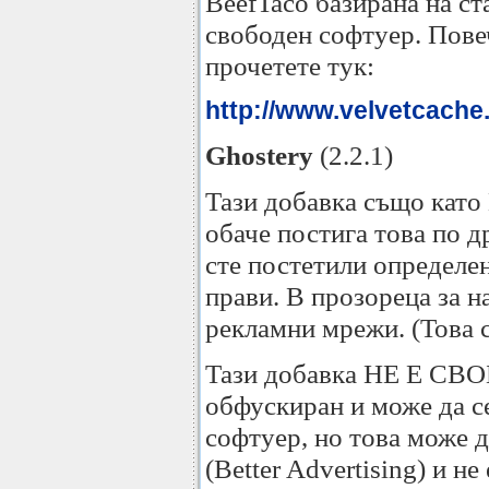
BeefTaco базирана на с
свободен софтуер. Пове
прочетете тук:
http://www.velvetcache.
Ghostery
(2.2.1)
Тази добавка също като 
обаче постига това по д
сте постетили определен
прави. В прозореца за н
рекламни мрежи. (Това ст
Тази добавка НЕ Е СВОБ
обфускиран и може да се
софтуер, но това може д
(Better Advertising) и 