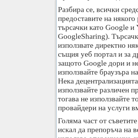
Разбира се, всички сред
предоставите на някого 
търсачки като Google и
GoogleSharing). Търсачк
използвате директно няк
същия уеб портал и за др
защото Google дори и не
използвайте браузъра на
Нека децентрализацията 
използвайте различен п
тогава не използвайте т
провайдери на услуги в
Голяма част от съветите
искал да препоръча на в