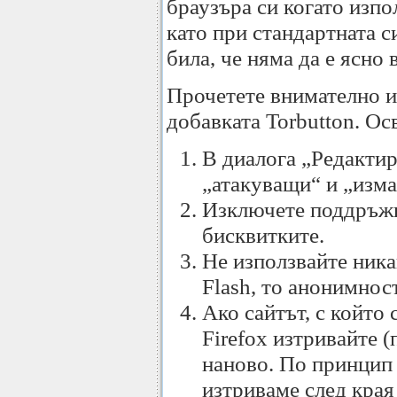
браузъра си когато изпо
като при стандартната с
била, че няма да е ясно 
Прочетете внимателно и
добавката Torbutton. Ос
В диалога „Редактир
„атакуващи“ и „изма
Изключете поддръжка
бисквитките.
Не използвайте ника
Flash, то анонимнос
Ако сайтът, с който 
Firefox изтривайте (
наново. По принцип с
изтриваме след края