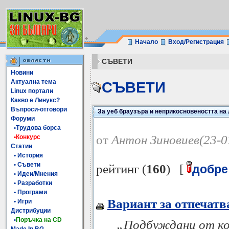
Начало
Вход/Регистрация
СЪВЕТИ
Новини
Актуална тема
СЪВЕТИ
Linux портали
Какво е Линукс?
Въпроси-отговори
За уеб браузъра и неприкосновеността на
Форуми
•Трудова борса
от
Антон Зиновиев(23-0
•Конкурс
Статии
• История
• Съвети
рейтинг (
160
) [
добре
• Идеи/Мнения
• Разработки
• Програми
Вариант за отпечатв
• Игри
Дистрибуции
•
Поръчка на CD
„Подбуждани от ко