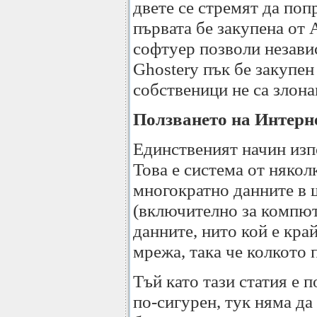
двете се стремят да поп
първата бе закупена от 
софтуер позволи незави
Ghostery пък бе закупен 
собственици не са злон
Ползването на Интерн
Единственият начин изпо
Това е система от няко
многократно данните в 
(включително за компют
данните, нито кой е кра
мрежа, така че колкото 
Тъй като тази статия е п
по-сигурен, тук няма да