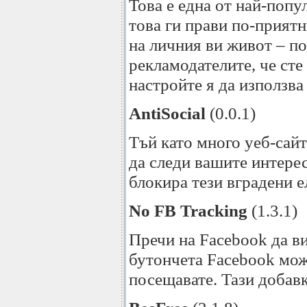
Това е една от най-попу
това ги прави по-прият
на личния ви живот – п
рекламодателите, че сте
настройте я да използва
AntiSocial
(0.0.1)
Тъй като много уеб-сай
да следи вашите интерес
блокира тези вградени е
No FB Tracking
(1.3.1)
Пречи на Facebook да ви
бутончета Facebook може
посещавате. Тази добавк