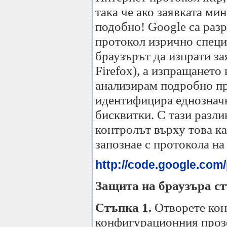
така че ако заявката ми
подобно! Google са разр
протокол изрично специ
браузърът да изпрати за
Firefox), а изпращането
анализирам подробно про
идентифицира еднозначно
бисквитки. С тази разли
контролът върху това ка
запознае с протокола на
http://code.google.com
Защита на браузъра ст
Стъпка 1.
Отворете кон
конфигурационния прозо