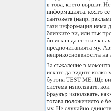
в това, което вършат. Не
информацията, която се 
сайтовете (напр. реклам
тази информация няма да
близките ви, или пък пр
би искал да се знае как
предпочитанията му. Авт
неприкосновеността на л
За съжаление в момента 
искате да видите колко 
бутона TEST ME. Ще вид
система използвате, кои
браузър използвате, как
тогава положението е бе
му. Не случайно единств