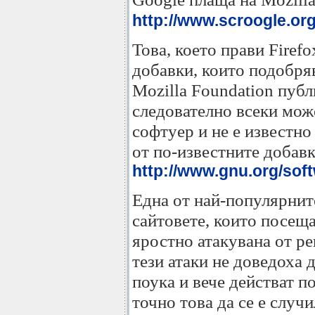
http://www.scroogle.org
Това, което прави Firef
добавки, които подобряв
Mozilla Foundation публ
следователно всеки може
софтуер и не е известно
от по-известните добавк
http://www.gnu.org/sof
Една от най-популярните
сайтовете, които посещав
яростно атакувана от р
тези атаки не доведоха 
поука и вече действат п
точно това да се е случ