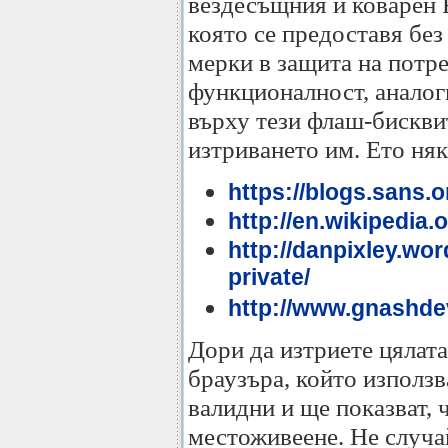
вездесъщния и коварен F
която се предоставя без
мерки в защита на потре
функционалност, аналог
върху тези флаш-бисквит
изтриването им. Ето ня
https://blogs.sans.
http://en.wikipedia
http://danpixley.wo
private/
http://www.gnashde
Дори да изтриете цялата
браузъра, който използв
валидни и ще показват, 
местоживеене. Не случа