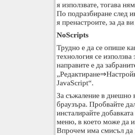
я използвате, тогава ням
По подразбиране след ин
я пренастроите, за да ви
NoScripts
Трудно е да се опише как
технология се използва 
направите е да забранит
„Редактиране⇒Настройки
JavaScript“.
За съжаление в днешно в
браузъра. Пробвайте дал
инсталирайте добавката 
меню, в което може да и
Впрочем има смисъл да и