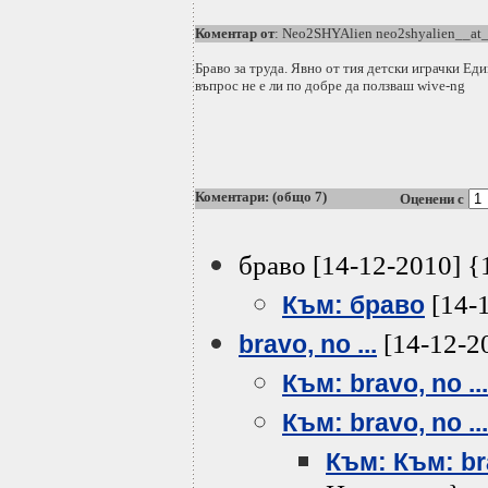
Коментар от
: Neo2SHYAlien neo2shyalien__at
Браво за труда. Явно от тия детски играчки Ед
въпрос не е ли по добре да ползваш wive-ng
Коментари: (общо 7)
Оценени с
браво [14-12-2010] {
[14-
Към: браво
[14-12-2
bravo, no ...
Към: bravo, no ...
Към: bravo, no ...
Към: Към: bra