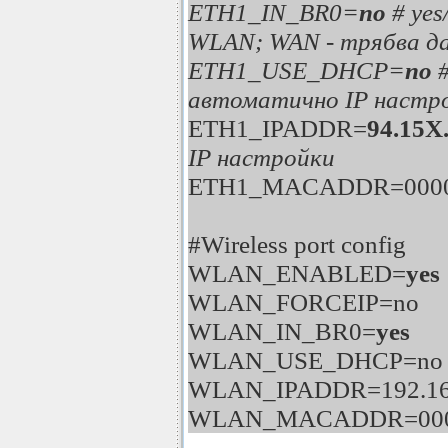
ETH1_IN_BR0=
no
# ye
WLAN; WAN - трябва да
ETH1_USE_DHCP=
no
автоматично IP настр
ETH1_IPADDR=
94.15X
IP настройки
ETH1_MACADDR=0000
#Wireless port config
WLAN_ENABLED=
yes
WLAN_FORCEIP=no
WLAN_IN_BR0=
yes
WLAN_USE_DHCP=no
WLAN_IPADDR=192.168
WLAN_MACADDR=000