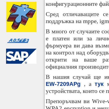
конфигурационните фай
Сред отличаващите се
поддръжка на mppe, igmp
В много от случаите со
е платен или за личн
фърмуера ви дава възм
на контрол над оборудв
открити на ваше ра
официалния производит
В нашия случай ще ин
, а
м
EW-7209APg
тук
устройствата, които се 
Препоръчвам ви Wive-v
WPA2 encryption и неща