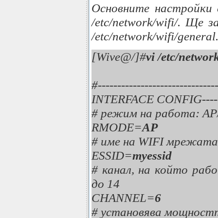
Основните настройки 
/etc/network/wifi/. Ще
/etc/network/wifi/general
[Wive@/]#
vi /etc/networ
#---------------------
INTERFACE CONFIG----------
# режим на работа: 
RMODE=
AP
# име на WIFI мрежата
ESSID=
myessid
# канал, на който ра
до 14
CHANNEL=
6
# установява мощност