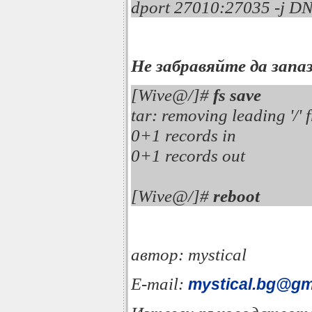
dport 27010:27035 -j DN
Не забравяйте да зап
[Wive@/]#
fs save
tar: removing leading '/
0+1 records in
0+1 records out
[Wive@/]#
reboot
автор: mystical
E-mail:
mystical.bg@gm