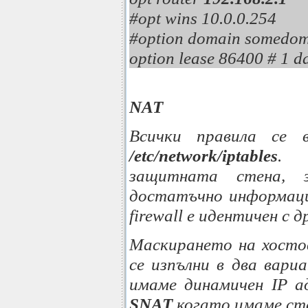
#opt wins 10.0.0.254
#option domain somedo
option lease 86400 # 1 d
NAT
Всички правила се 
/etc/network/iptables
. 
защитната стена, 
достатъчно информаци
firewall е идентичен с 
Маскирането на хосто
се изпълни в два вар
имаме динамичен IP а
SNAT
когато имаме ст