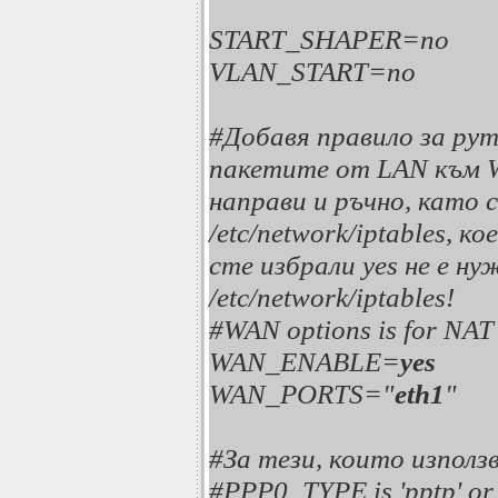
START_SHAPER=no
VLAN_START=no
#Добавя правило за рут
пакетите от LAN към W
направи и ръчно, като с
/etc/network/iptables, к
сте избрали yes не е н
/etc/network/iptables!
#WAN options is for NAT s
WAN_ENABLE=
yes
WAN_PORTS="
eth1
"
#За тези, които използ
#PPP0_TYPE is 'pptp' or '