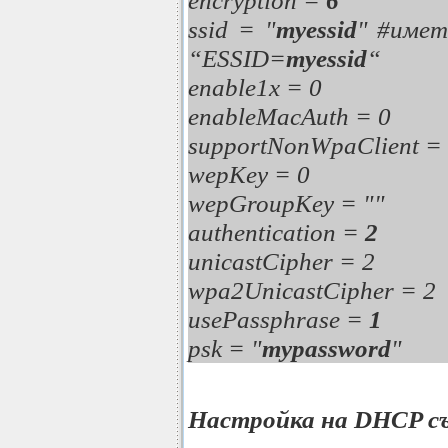
encryption =
6
ssid = "
myessid
" #имет
“ESSID=
myessid
“
enable1x = 0
enableMacAuth = 0
supportNonWpaClient =
wepKey = 0
wepGroupKey = ""
authentication =
2
unicastCipher = 2
wpa2UnicastCipher = 2
usePassphrase =
1
psk = "
mypassword
"
Настройка на DHCP с