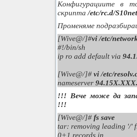
Конфигурациите в т
скрипта
/etc/rc.d/S10n
Променяме подразбиращ
[Wive@/]#
vi /etc/networ
#!/bin/sh
ip ro add default via
94.
[Wive@/]#
vi /etc/resolv
nameserver
94.15X.XXX
!!!
Вече може да зап
!!!
[Wive@/]#
fs save
tar: removing leading '/
0+1 records in