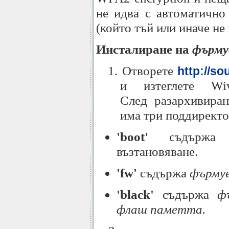
не идва с автоматично
(който тъй или иначе не
Инсталиране на
фърму
1. Отворете
http://so
и изтеглете Wive-
След разархивиран
има три поддиректо
'boot'
съдържа b
възтановяване.
'fw'
съдържа
фърму
'black'
съдържа
ф
флаш паметта.