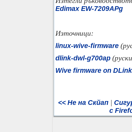
Изтегли ръководството
Edimax EW-7209APg
Източници:
(ру
linux-wive-firmware
(руски
dlink-dwl-g700ap
Wive firmware on DLi
|
<< Не на Скйап
Сигу
с Firef