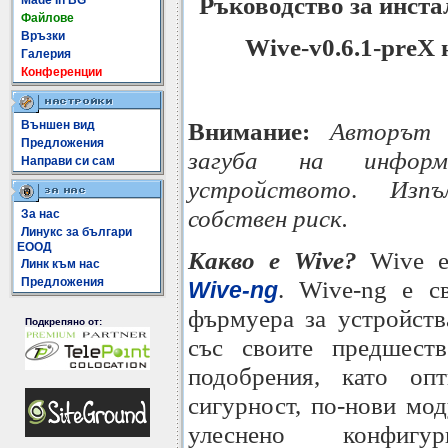
Ръководство за инста
Made In BG
Файлове
Връзки
Wive-v0.6.1-preX
Галерия
Конференции
Внимание:
Авторът 
Външен вид
Предложения
загуба на инфор
Направи си сам
устройството
.
Изп
собствен риск.
За нас
Линукс за българи
ЕООД
Какво е Wive?
Wive е
Линк към нас
Предложения
. Wive-ng е с
Wive-ng
фърмуера за устройств
Подкрепяно от:
със своите предшест
подобрения, като опт
сигурност, по-нови мо
улеснено конфигу