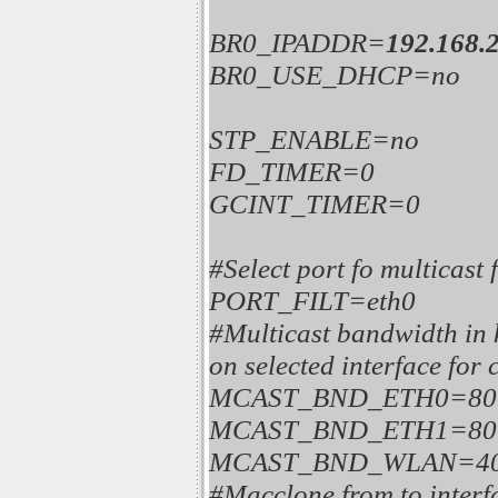
BR0_IPADDR=
192.168.2
BR0_USE_DHCP=no
STP_ENABLE=no
FD_TIMER=0
GCINT_TIMER=0
#Select port fo multicast f
PORT_FILT=eth0
#Multicast bandwidth in 
on selected interface for 
MCAST_BND_ETH0=80
MCAST_BND_ETH1=80
MCAST_BND_WLAN=40
#Macclone from to interf