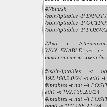
#!/bin/sh
/sbin/iptables -P INPU
/sbin/iptables -P OUT
/sbin/iptables -P FOR
#Ако в /etc/networ
WAN_ENABLE=yes не 
някоя от тези команди.
#/sbin/iptables -
192.168.2.0/24 -o eth1 -
#iptables -t nat -A P
eth1 -s 192.168.2.0/24
#iptables -t nat -A P
ppp0 -s 192.168.2.0/24