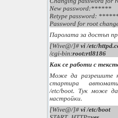
Changing password for r
New password:******
Retype password: *****
Password for root change
Паролата за достъп пр
[Wive@/]#
vi /etc/httpd.
/cgi-bin:
root:rtl8186
Как се работи с текст
Може да разрешите
стартира автомати
/etc/boot. Тук може д
настройки.
[Wive@/]#
vi /etc/boot
START_HTTP
=yes