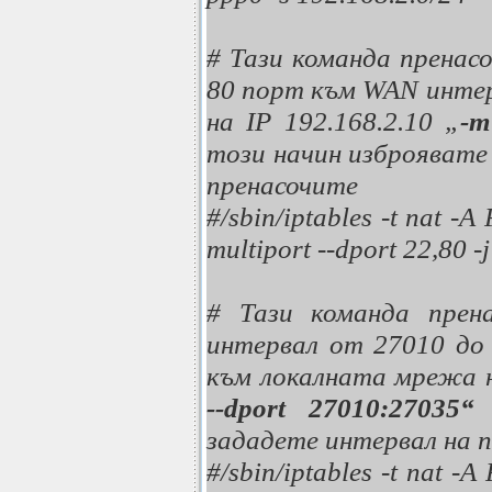
# Тази команда пренасо
80 порт към WAN инте
на IP 192.168.2.10 „
-m
този начин изброявате
пренасочите
#/sbin/iptables -t nat -
multiport --dport 22,80 
# Тази команда прена
интервал от 27010 до
към локалната мрежа н
--dport 27010:27035“
зададете интервал на 
#/sbin/iptables -t nat -