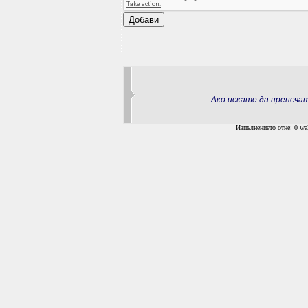
Ако искате да препеч
Изпълнението отне: 0 wal