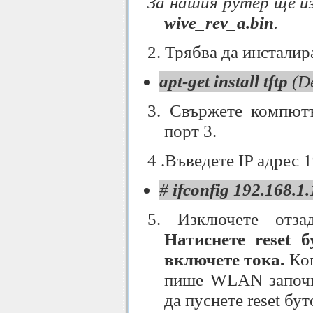
За нашия рутер ще и
wive_rev_a.bin
.
2. Трябва да инстали
apt-get install tftp
(D
3. Свържете компютъ
порт 3.
4 .Въведете IP адрес 
#
ifconfig 192.168.1
5. Изключете отза
Натиснете reset б
включете тока.
Ко
пише WLAN започн
да пуснете reset бут