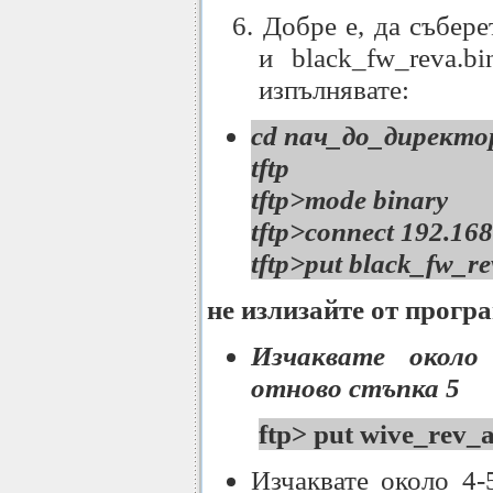
6. Добре е, да събере
и black_fw_reva.b
изпълнявате:
cd пач_до_директор
tftp
tftp>mode binary
tftp>connect 192.168
tftp>put black_fw_re
не излизайте от прогр
Изчаквате около
отново стъпка 5
ftp> put wive_rev_a
Изчаквате около 4-