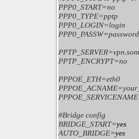
PPP0_START=no
PPP0_TYPE=pptp
PPP0_LOGIN=login
PPP0_PASSW=password
PPTP_SERVER=vpn.somes
PPTP_ENCRYPT=no
PPPOE_ETH=eth0
PPPOE_ACNAME=your
PPPOE_SERVICENAME=y
#Bridge config
BRIDGE_START=
yes
AUTO_BRIDGE=
yes