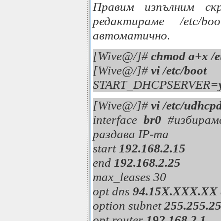
Правим изпълним ск
редактираме /etc/
автоматично.
[Wive@/]#
chmod a+x /e
[Wive@/]#
vi /etc/boot
START_DHCPSERVER=
[Wive@/]#
vi /etc/udhcp
interface
br0
#избираме
раздава IP-та
start
192.168.2.15
end
192.168.2.25
max_leases 30
opt dns
94.15X.XXX.XX
option subnet
255.255.25
opt router
192.168.2.1