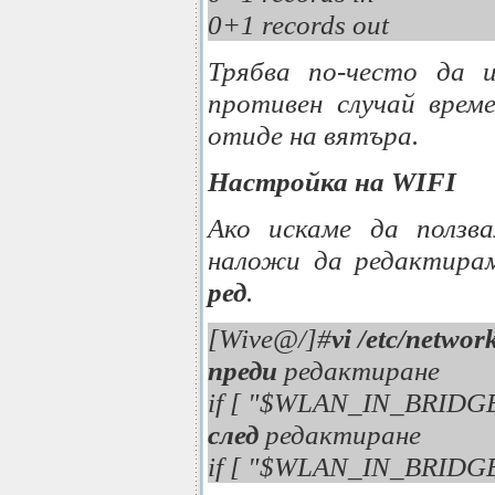
0+1 records out
Трябва по-често да и
противен случай врем
отиде на вятъра.
Настройка на WIFI
Ако искаме да ползва
наложи да редактираме 
ред
.
[Wive@/]#
vi /etc/networ
преди
редактиране
if [ "$WLAN_IN_BRIDG
след
редактиране
if [ "$WLAN_IN_BRIDG