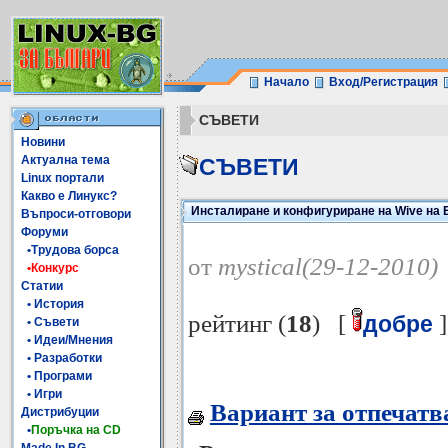
Начало
Вход/Регистрация
СЪВЕТИ
Новини
Актуална тема
СЪВЕТИ
Linux портали
Какво е Линукс?
Инсталиране и конфигуриране на Wive на
Въпроси-отговори
Форуми
•Трудова борса
от
mystical(29-12-2010)
•Конкурс
Статии
• История
рейтинг (
18
) [
]
добре
• Съвети
• Идеи/Мнения
• Разработки
• Програми
• Игри
Вариант за отпечатв
Дистрибуции
•
Поръчка на CD