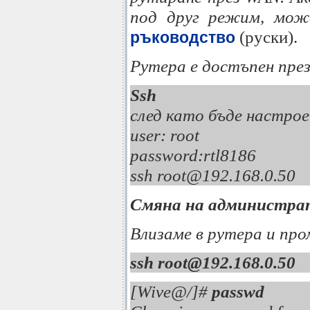
под друг режим, мож
(руски).
ръководство
Рутера е достъпен през t
Ssh
след като бъде настрое
user: root 
password:rtl818
ssh root@192.1
Смяна на администра
Влизаме в рутера и пр
ssh root@192.168.0.50
[Wive@/]#
passwd