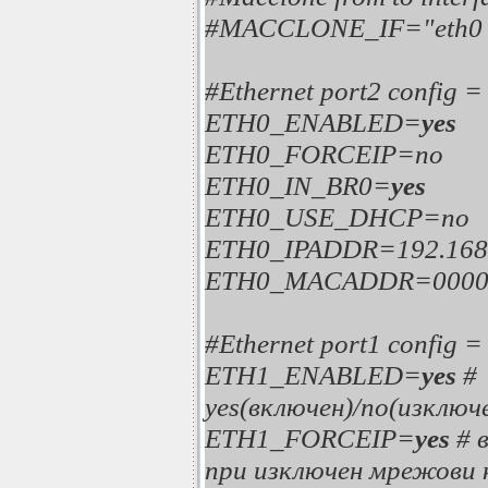
#MACCLONE_IF="eth0 
#Ethernet port2 config 
ETH0_ENABLED=
yes
ETH0_FORCEIP=no
ETH0_IN_BR0=
yes
ETH0_USE_DHCP=no
ETH0_IPADDR=192.168.
ETH0_MACADDR=0000
#Ethernet port1 config 
ETH1_ENABLED=
yes
#
yes(включен)/no(изклю
ETH1_FORCEIP=
yes
# 
при изключен мрежови 