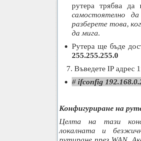
рутера трябва да
самостоятелно д
разберете това, ко
да мига.
Рутера ще бъде дос
255.255.255.0
7. Въведете IP адрес 
#
ifconfig 192.168.0
Конфигуриране на рут
Целта на тази кон
локалната и безжи
рутиране през WAN. Ак