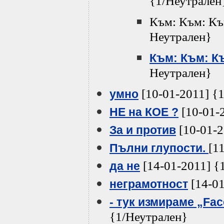
{1/Неутрален
Към: Към: Към
Неутрален}
Към: Към: К
Неутрален}
[10-01-2011] {
умно
[10-01-
НЕ на КОЕ ?
[10-01-2
За и против
[1
Пълни глупости.
[14-01-2011] {
да не
[14-01
неграмотност
- тук измираме „Fac
{1/Неутрален}