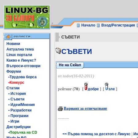
Начало
Вход/Регистрация
СЪВЕТИ
Новини
Актуална тема
СЪВЕТИ
Linux портали
Какво е Линукс?
Не на Скйап
Въпроси-отговори
Форуми
от
todor(16-02-2011)
•Трудова борса
•Конкурс
Статии
рейтинг (
70
) [
] [
]
добре
зле
• История
• Съвети
• Идеи/Мнения
Вариант за отпечатване
• Разработки
• Програми
............
• Игри
Дистрибуции
•
Поръчка на CD
|
<< Първа помощ за десктоп с Линукс
Ин