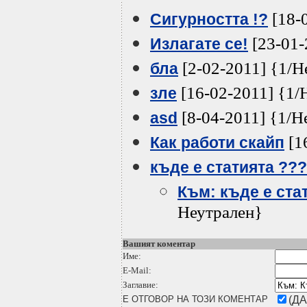
[18-
Сигурността !?
[23-01-
Излагате се!
[2-02-2011] {1/Н
бла
[16-02-2011] {1/
зле
[8-04-2011] {1/Н
asd
[1
Как работи скайп
къде е статията ???
Към: къде е ста
Неутрален}
Вашият коментар
Име:
E-Mail:
Заглавие:
Е ОТГОВОР НА ТОЗИ КОМЕНТАР
(ДА