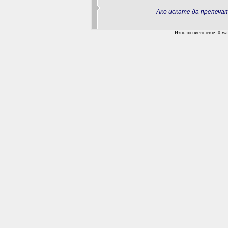
Ако искате да препеч
Изпълнението отне: 0 wal