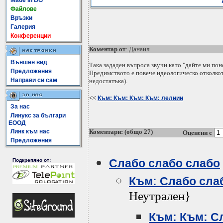
Made In BG
Файлове
Връзки
Галерия
Конференции
Коментар от
: Данаил
Външен вид
Така зададен въпроса звучи като "дайте ми по
Предложения
Предимството е повече идеологическо отколкот
Направи си сам
недостатъка).
<<
Към: Към: Към: Към: лелиии
За нас
Линукс за българи
ЕООД
Линк към нас
Коментари: (общо 27)
Оценени с
Предложения
Слабо слабо слабо
Подкрепяно от:
Към: Слабо сла
Неутрален}
Към: Към: С