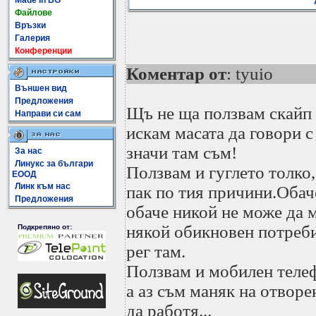
Made In BG
Файлове
Връзки
Галерия
Конференции
Коментар от
: tyuio
Външен вид
Предложения
Щъ не ща ползвам скайп -
Направи си сам
искам масата да говори с 
значи там съм!
За нас
Линукс за българи
Ползвам и гуглето толко,
ЕООД
Линк към нас
пак по тия причини.Обач
Предложения
обаче никой не може да м
някой обикновен потреби
Подкрепяно от:
рег там.
Ползвам и мобилен телеф
а аз съм маняк на отворе
да работя...