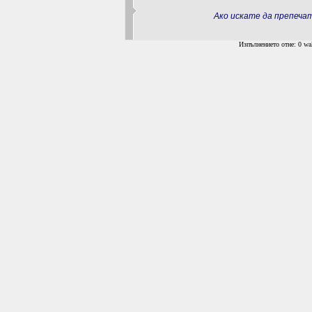
Ако искате да препеч
Изпълнението отне: 0 wal