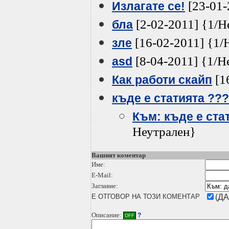
[23-01-
Излагате се!
[2-02-2011] {1/Н
бла
[16-02-2011] {1/
зле
[8-04-2011] {1/Н
asd
[1
Как работи скайп
къде е статията ???
Към: къде е ста
Неутрален}
Вашият коментар
Име:
E-Mail:
Заглавие:
Е ОТГОВОР НА ТОЗИ КОМЕНТАР
(ДА
Описание:
?
OFF