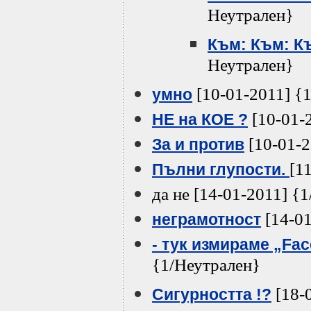
Неутрален}
Към: Към: К
Неутрален}
[10-01-2011] {
умно
[10-01-
НЕ на КОЕ ?
[10-01-2
За и против
[1
Пълни глупости.
да не [14-01-2011] {
[14-01
неграмотност
- тук измираме „Fac
{1/Неутрален}
[18-
Сигурността !?