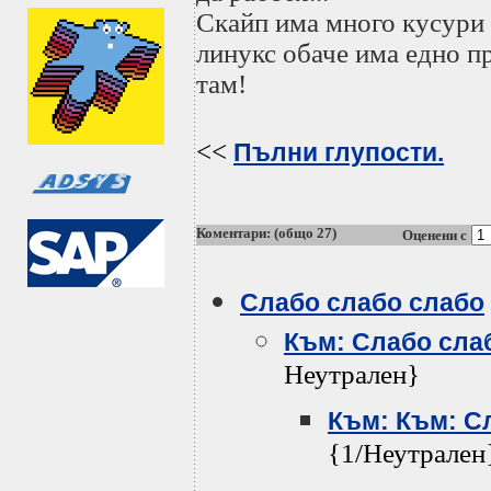
Скайп има много кусури
линукс обаче има едно п
там!
<<
Пълни глупости.
Коментари: (общо 27)
Оценени с
Слабо слабо слабо
Към: Слабо сла
Неутрален}
Към: Към: С
{1/Неутрален