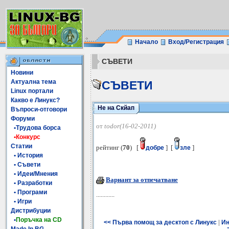
Начало
Вход/Регистрация
СЪВЕТИ
Новини
Актуална тема
СЪВЕТИ
Linux портали
Какво е Линукс?
Не на Скйап
Въпроси-отговори
Форуми
от
todor(16-02-2011)
•Трудова борса
•Конкурс
Статии
рейтинг (
70
) [
] [
]
добре
зле
• История
• Съвети
• Идеи/Мнения
Вариант за отпечатване
• Разработки
• Програми
............
• Игри
Дистрибуции
•
Поръчка на CD
|
<< Първа помощ за десктоп с Линукс
Ин