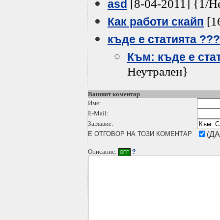
[8-04-2011] {1/Н
asd
[1
Как работи скайп
къде е статията ???
Към: къде е ста
Неутрален}
Вашият коментар
Име:
E-Mail:
Заглавие:
Е ОТГОВОР НА ТОЗИ КОМЕНТАР
(ДА
Описание:
?
OFF