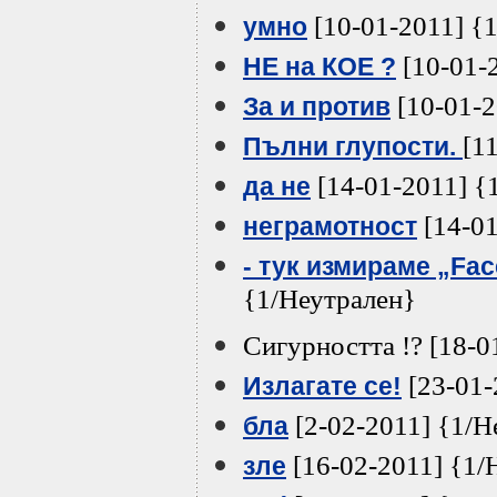
[10-01-2011] {
умно
[10-01-
НЕ на КОЕ ?
[10-01-2
За и против
[1
Пълни глупости.
[14-01-2011] {
да не
[14-01
неграмотност
- тук измираме „Fac
{1/Неутрален}
Сигурността !? [18-0
[23-01-
Излагате се!
[2-02-2011] {1/Н
бла
[16-02-2011] {1/
зле