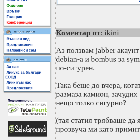
Made In BG
Файлове
Връзки
Галерия
Конференции
Коментар от
: ikini
Външен вид
Предложения
Аз ползвам jabber акаунт
Направи си сам
debian-а и bombus за sym
по-сигурен.
За нас
Линукс за българи
ЕООД
Линк към нас
Така беше до вчера, кога
Предложения
размаза камион, зачудих 
нещо толко сигурно?
Подкрепяно от:
(тая статия трябваше да я
прозвуча ми като примит