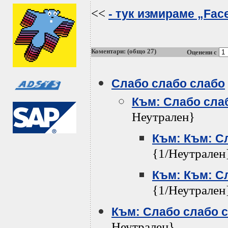
<<
- тук измираме „Fac
Коментари: (общо 27)
Оценени с
Слабо слабо слабо
Към: Слабо сла
Неутрален}
Към: Към: С
{1/Неутрален
Към: Към: С
{1/Неутрален
Към: Слабо слабо 