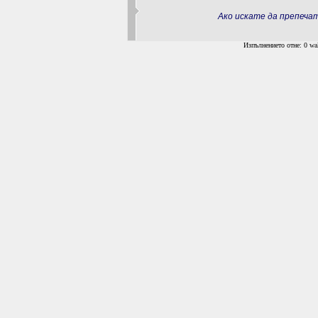
Ако искате да препеч
Изпълнението отне: 0 wal