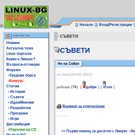
Начало
Вход/Регистрация
СЪВЕТИ
Новини
Актуална тема
СЪВЕТИ
Linux портали
Какво е Линукс?
Не на Скйап
Въпроси-отговори
Форуми
от
todor(16-02-2011)
•Трудова борса
•Конкурс
Статии
рейтинг (
70
) [
] [
]
добре
зле
• История
• Съвети
• Идеи/Мнения
Вариант за отпечатване
• Разработки
• Програми
............
• Игри
Дистрибуции
•
Поръчка на CD
|
<< Първа помощ за десктоп с Линукс
Ин