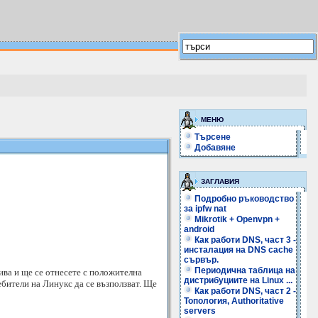
МЕНЮ
Търсене
Добавяне
ЗАГЛАВИЯ
Подробно ръководство
за ipfw nat
Mikrotik + Openvpn +
android
Как работи DNS, част 3 -
инсталация на DNS cache
сървър.
Периодична таблица на
ива и ще се отнесете с положителна
дистрибуциите на Linux ...
ебители на Линукс да се възползват. Ще
Как работи DNS, част 2 -
Топология, Authoritative
servers