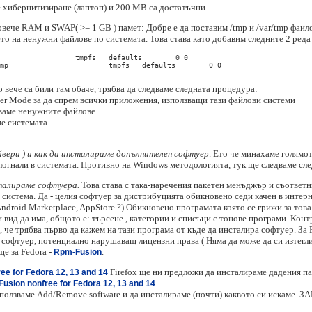
те хибернитизиране (лаптоп) и 200 МB са достатъчни.
овече RAM и SWAP( >= 1 GB ) памет: Добре е да поставим /tmp и /var/tmp фаил
о на ненужни файлове по системата. Това става като добавим следните 2 реда в 
о вече са били там обаче, трябва да следваме следната процедура:
ser Mode за да спрем всички приложения, използващи тази файлови системи
риваме ненужните файлове
ме системата
вери ) и как да инсталираме допълнителен софтуер
. Ето че минахаме голямо
логнали в системата. Противно на Windows методологията, тук ще следваме сле
сталираме софтуера.
Това става с така-наречения пакетен менъджър и съответн
истема. Да - целия софтуер за дистрибуцията обикновено седи качен в интерн
ndroid Marketplace, AppStore ?) Обикновено програмата която се грижи за това 
 вид да има, общото е: търсене , категории и списъци с тонове програми. Конт
е, че трябва първо да кажем на тази програма от къде да инсталира софтуер. За
софтуер, потенциално нарушаващ лицензни права ( Няма да може да си изтегли
е за Fedora -
.
Rpm-Fusion
Firefox ще ни предложи да инсталираме дадения пак
ee for Fedora 12, 13 and 14
usion nonfree for Fedora 12, 13 and 14
зползваме Add/Remove software и да инсталираме (почти) каквото си искаме. 