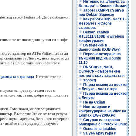
Интервю на „Линукс за
българи“ с Хюсеин Исмаил
Jabber (XMPP) сървър
под Debian Squeeze
ботещ върху Fedora 14. Да се отбележи,
Как работи DNS, част 1 -
Resolvers и Cache
сървъри.
Debian, realtek
RTL8111/8168B и wireless
 снимките от последния купон си е кофти.
конфигурация
Въведение в
daemontools (DJB Way)
видео адаптер на ATI/nVidia/Intel за да
Персонализиране на
ер специално за Линукс, нека видеото да
външния вид на Ubuntu
11.10
ента е 3). Също така начинаещите е
DNSCurve, NaCl,
CurveCP - съвременен
поглед върху защитата н
. Изтеглянето на
циалната страница
sbopkg
Първа помощ за десктоп
с Линукс... част втора
м лукса на предварителен тест с
Първа помощ за десктоп
те наясно как става, добре е да поканите
с Линукс
Не на Скйап
Инсталиране и
диск. Това значи, че операционната
конфигуриране на Wive на
пютър. Възползвайте се от тази услуга -
Edimax EW-7209APg
ерете звука, мрежата, безчижен интернет
Сигурно електронно
и - имайте ги в предвид и разучете
банкиране с Firefox и Linux
Основи на iptables
За уеб браузъра и