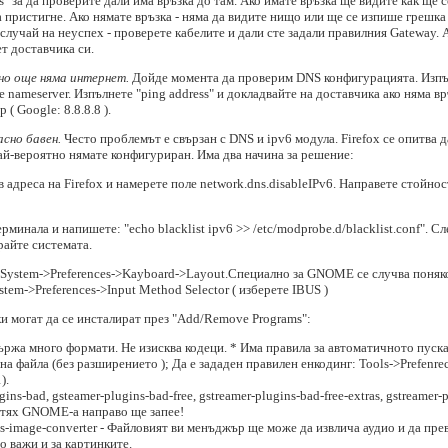
ss" за да проверите дали има връзка до там. Ако имате връзка ще видите как ще
пристигне. Ако нямате връзка - няма да видите нищо или ще се изпише грешка ( 
В случай на неуспех - проверете кабелите и дали сте задали правилния Gateway. 
т доставчика си.
 но още няма интернет.
Дойде момента да проверим DNS конфигурацията. Изпълне
е nameserver. Изпълнете "ping address" и докладвайте на доставчика ако няма 
( Google: 8.8.8.8 ).
сно бавен.
Често проблемът е свързан с DNS и ipv6 модула. Firefox се опитва д
ай-вероятно нямате конфигуриран. Има два начина за решение:
в адреса на Firefox и намерете поле network.dns.disableIPv6. Направете стойност
терминала и напишете: "echo blacklist ipv6 >> /etc/modprobe.d/blacklist.conf". Сл
ирайте системата.
System->Preferences->Kayboard->Layout.Специално за GNOME се случва поняко
stem->Preferences->Input Method Selector ( изберете IBUS )
ки могат да се инсталират през "Add/Remove Programs":
ржа много формати. Не изисква кодеци. * Има правила за автоматичното пускан
а файла (без разширението ); Да е зададен правилен енкодинг: Tools->Prefenrec
).
gins-bad, gsteamer-plugins-bad-free, gstreamer-plugins-bad-free-extras, gstreamer-
т тях GNOME-a направо ще запее!
ilus-image-converter - Файловият ви менъджър ще може да извлича аудио и да пр
о важи и за картинките.