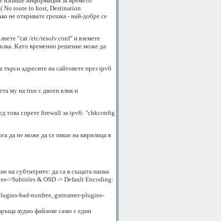
 се изпише информация за времето
No route to host, Destination
Ако не откривате грешка - най-добре се
те "cat /etc/resolv.conf" и вземете
връзка. Като временно решение може да
а търси адресите на сайтовете през ipv6
та му на true с двоен клик и
ед това спрете firewall за ipv6: "chkconfig
га да не може да се пише на кирилица в
е на субтитрите: да са в същата папка
es->Subtitles & OSD -> Default Encoding:
plugins-bad-nonfree, gstreamer-plugins-
евръща аудио файлове само с един