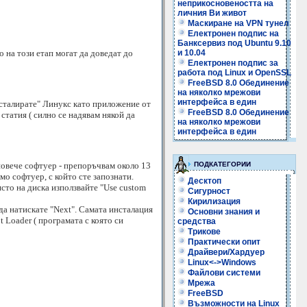
неприкосновеността на
личния Ви живот
Маскиране на VPN тунел
Електронен подпис на
Банксервиз под Ubuntu 9.10
о на този етап могат да доведат до
и 10.04
Електронен подпис за
работа под Linux и OpenSSL
FreeBSD 8.0 Обединение
на няколко мрежови
интерфейса в един
инсталирате" Линукс като приложение от
FreeBSD 8.0 Обединение
статия ( силно се надявам някой да
на няколко мрежови
интерфейса в един
повече софтуер - препоръчвам около 13
ПОДКАТЕГОРИИ
амо софтуер, с който сте запознати.
Десктоп
ясто на диска използвайте "Use custom
Сигурност
Кирилизация
да натискате "Next". Самата инсталация
Основни знания и
 Loader ( програмата с която си
средства
Трикове
Практически опит
Драйвери/Хардуер
Linux<->Windows
Файлови системи
Мрежа
FreeBSD
Възможности на Linux