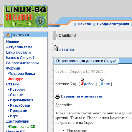
Начало
Вход/Регистрация
СЪВЕТИ
Новини
Актуална тема
СЪВЕТИ
Linux портали
Какво е Линукс?
Първа помощ за десктоп с Линукс
Въпроси-отговори
Форуми
от
Иван Георгиев(15-03-2011)
•Трудова борса
•Конкурс
рейтинг (
24
) [
] [
]
добре
зле
Статии
• История
• Съвети
Вариант за отпечатване
• Идеи/Мнения
Здравейте,
• Разработки
• Програми
Това е първата статия която се опитвам да на
• Игри
критика. Темата е "Персоналния Компютър и Л
Дистрибуции
покрия много на бързо:
•
Поръчка на CD
Инсталация