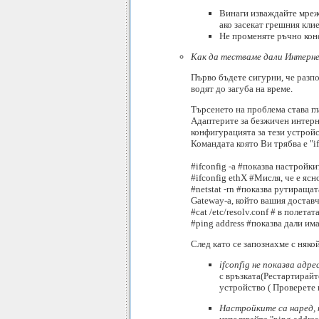
Винаги изваждайте мрежо
ако засекат грешния кли
Не променяте ръчно конф
Как да тестваме дали Интерн
Първо бъдете сигурни, че разп
водят до загуба на време.
Търсенето на проблема става гла
Адаптерите за безжичен интерне
конфигурацията за тези устройств
Командата която Ви трябва е "if
#ifconfig -a #показва настройки
#ifconfig ethX #Мисля, че е ясн
#netstat -rn #показва рутиращат
Gateway-a, който вашия доставч
#cat /etc/resolv.conf # в полет
#ping address #показва дали им
След като се запознахме с няко
ifconfig не показва адр
с връзката(Рестартирайт
устройство ( Проверете 
Настройките са наред,