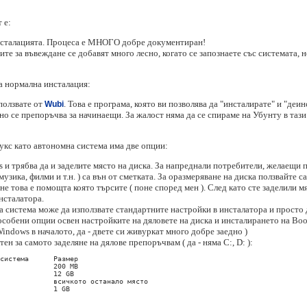
 е:
инсталацията. Процеса е МНОГО добре документиран!
те за въвеждане се добавят много лесно, когато се запознаете със системата, н
на нормална инсталация:
ползвате от
. Това е програма, която ви позволява да "инсталирате" и "де
Wubi
о се препоръчва за начинаещи. За жалост няма да се спираме на Убунту в тази 
нукс като автономна система има две опции:
 и трябва да и заделите място на диска. За напреднали потребители, желаещи 
узика, филми и т.н. ) са вън от сметката. За оразмеряване на диска ползвайте с
не това е помощта която търсите ( поне според мен ). След като сте заделили м
инсталатора.
та система може да използвате стандартните настройки в инсталатора и просто 
особени опции освен настройките на дяловете на диска и инсталирането на Boot
Windows в началото, да - двете си живуркат много добре заедно )
ен за самото заделяне на дялове препоръчвам ( да - няма C:, D: ):
системa      Размер

             200 MB

             12 GB

             всичкото останало място

             1 GB 
