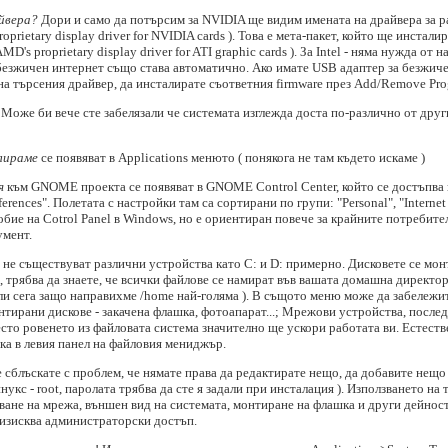
йвера?
Дори и само да потърсим за NVIDIA ще видим имената на драйвера за ра
roprietary display driver for NVIDIA cards ). Това е мета-пакет, който ще инста
AMD's proprietary display driver for ATI graphic cards ). За Intel - няма нужда от
безжичен интернет също става автоматично. Ако имате USB адаптер за безжиче
на търсения драйвер, да инсталирате съответния firmware през Add/Remove Pro
Може би вече сте забелязали че системата изглежда доста по-различно от друг
лираме
се появяват в Applications менюто ( понякога не там където искаме )
я
към GNOME проекта се появяват в GNOME Control Center, който се достъпва ка
ferences". Полетата с настройки там са сортирани по групи: "Personal", "Internet
ие на Cotrol Panel в Windows, но е ориентиран повече за крайните потребител
умент.
 не съществуват различни устройства като C: и D: примерно. Дисковете се мо
аче, трябва да знаете, че всички файлове се намират във вашата домашна директо
ли сега защо направихме /home най-голяма ). В същото меню може да забележит
монтирани дискове - закачена флашка, фотоапарат...; Мрежови устройства, послед
сто ровенето из файловата система значително ще ускори работата ви. Естеств
ка в левия панел на файловия мениджър.
 сблъскате с проблем, че нямате права да редактирате нещо, да добавите нещо 
нукс - root, паролата трябва да сте я задали при инсталация ). Използването на
ане на мрежа, външен вид на системата, монтиране на флашка и други дейност
изисква администраторски достъп.