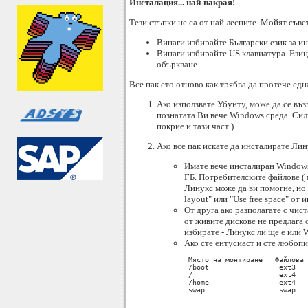
Инсталация... най-накрая!
Тези стъпки не са от най лесните. Мойят съвет
Винаги избирайте Български език за 
Винаги избирайте US клавиатура. Езици
объркване
Все пак ето отново как трябва да протече ед
Ако използвате Убунту, може да се въз
познатата Ви вече Windows среда. Силн
покрие и тази част )
Ако все пак искате да инсталирате Ли
Имате вече инсталиран Windows
ГБ. Потребителските файлове ( м
Линукс може да ви помогне, но 
layout" или "Use free space" от 
От друга ако разполагате с чис
от живите дискове не предлага 
избирате - Линукс ли ще е или 
Ако сте ентусиаст и сте любопит
 Място на монтиране   Файлова 
 /boot                 ext3   
 /                     ext4   
 /home                 ext4   
 swap                  swap   