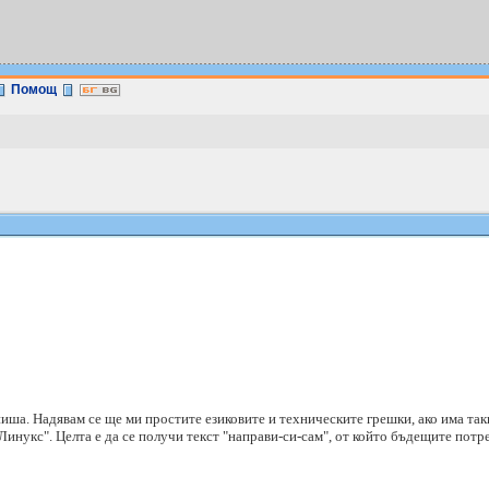
Помощ
пиша. Надявам се ще ми простите езиковите и техническите грешки, ако има так
инукс". Целта е да се получи текст "направи-си-сам", от който бъдещите потр