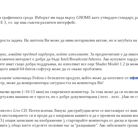
 графичната среда. Изборът ми пада върху GNOME като утвърден стандарт, ра
 3, т.е. ще има съвсем различен интерфейс.
роста задача. На лаптопа Ви може да няма нотариални актове, но и загубата на
укс, имайте предвид хардуера, който използвате.
За предпочитане е да имате 
езжичен интернет е добре да бъде Intel/Broadcom/Atheros. Ако купувате харду
тите имат също добра поддръжка, но използват все още Shader Model 1.2 (в мом
ащото някой 64-битов софтуер може да се окаже проблемен.
алните източници.
Fedora е безплатен продукт, който може да изтеглите от
офи
уер, може да компроментира сигурността на компютъра Ви!
малко време (~10-15 мин) на съвременен компютър. За това може да си позволи
туална машина не е проста, но е добре документирана ( next... next...)Ако не с
тест е Live CD.
Почти всички Линукс дистрибуции вече се инсталират от жив 
инсталирането си и преди да е направила каквито и да е промени на вашия ком
D ( опция записване на изображение ), стартирайте компютъра от диска и пров
атията ), общо взето отделете половин час за "разцъкване". Ако забележите грешк