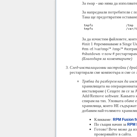
За swap - ако няма да използва
За напреднали потребители с п
Така ще предотвратим оставанет
 tmpfs			/tmp			tmpfs	defaults	0 0

 tmpfs			/var/tmp			tmpfs	defaults	0 0

За да изчистим файловете, коит
#init 1 #преминаваме в Singe U
#rm -rf /var/tmp/* /tmp/* #изт
#shutdown -r now # рестартира
(Благодаря за коментарите)
След-инсталационни настройки ( драй
рестартирали сме компютъра и сме се 
Трябва да разберем как да ин
хранилищата на операционната с
инсталираме ( Сещате ли се за A
Add/Remove software. Какъвто и
спирам на тях. Уловката обаче 
хранилища, които НЕ съдържат 
добавим нaй-голямото хранилищ
Кликваме:
RPM Fusion fr
По същия начин за
RPM F
Готово! Вече може да и
проверявайте в сайта.