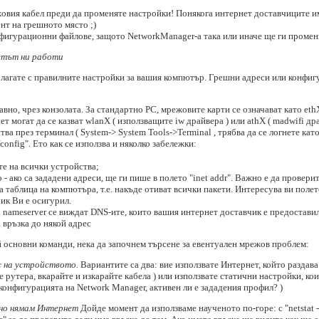
вия кабел преди да променяте настройки! Понякога интернет доставчиците има
ент на грешното място ;)
игурационни файлове, защото NetworkManager-a така или иначе ще ги промени (
етът ни работи
олагате с правилните настройки за вашия компютър. Грешни адреси или конфиг
вно, чрез конзолата. За стандартно PC, мрежовите карти се означават като ethX
т могат да се казват wlanX ( използващите iw драйвера ) или athX ( madwifi др
а през терминал ( System-> System Tools->Terminal , трябва да се логнете като r
config". Ето как се използва и няколко забележки:
те на всички устройства;
о - ако са зададени адреси, ще ги пише в полето "inet addr". Важно е да провери
а таблица на компютъра, т.е. накъде отиват всички пакети. Интересува ви полето
ик Ви е осигурил.
ата nameserver се виждат DNS-ите, които вашия интернет доставчик е предостави
а връзка до някой адрес
й основни команди, нека да започнем търсене за евентуален мрежов проблем:
ес на устройството.
Вариантите са два: вие използвате Интернет, който раздав
е рутера, вкарайте и изкарайте кабела ) или използвате статични настройки, ко
конфигурацията на Network Manager, активен ли е зададения профил? )
 но нямам Интернет
Дойде момент да използваме наученото по-горе: с "netstat 