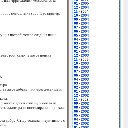
s или Applications->Accessories за
01 - 2005
12 - 2004
11 - 2004
 root с помощта на sudo. Ето пример:
10 - 2004
09 - 2004
08 - 2004
.

07 - 2004
06 - 2004
екущия потребител по следния начин:
05 - 2004
04 - 2004
03 - 2004
02 - 2004
01 - 2004
ел с root, само че ще се поиска
12 - 2003
11 - 2003
10 - 2003
08 - 2003
07 - 2003
06 - 2003
P.
04 - 2003
03 - 2003
търа.
02 - 2003
гат да се добавят или чрез десен клик
01 - 2003
12 - 2002
жата.
11 - 2002
цъкнете с десен клик в-у иконата на
09 - 2002
те за адаптера са инсталирани и при клик
08 - 2002
06 - 2002
05 - 2002
04 - 2002
ста добре. Също толкова интуитивно е с
02 - 2002
ети:
01 - 2002