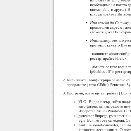
използвайте "ping addre
необходимо на пакета да 
unreachable, и други ). 
консултирайте с Интерне
Има връзка до Gateway,
произволен адрес от пол
сложите друг DNS сървър 
Имам интернет но е ужа
протокол, какъвто Вие н
- напишете about:config 
рестартирайте Firefox.
- логнете се като root в 
ip6tables off" и рестарт
Кирилицата: Конфигурира се лесно от 
програмите ( като GEdit ). Решение: Sy
Програми, които ще ви трябват ( Всич
VLC - Видео плеър, който поддъ
като филма; да има същото име н
Изберете Cyrilic (Windows-1251
gstreamer-ffmpegs, gstreamer-plu
ugly. Всичко това са кодеци. О
nautilus-sound-converter, naut
дискретен десен клик ;) . Същот