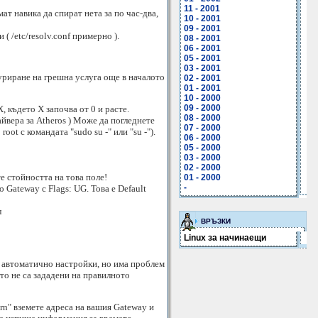
11 - 2001
т навика да спират нета за по час-два,
10 - 2001
09 - 2001
 /etc/resolv.conf примерно ).
08 - 2001
06 - 2001
05 - 2001
03 - 2001
уриране на грешна услуга още в началото
02 - 2001
01 - 2001
10 - 2000
09 - 2000
, където X започва от 0 и расте.
08 - 2000
айвера за Atheros ) Може да погледнете
07 - 2000
oot с командата "sudo su -" или "su -").
06 - 2000
05 - 2000
03 - 2000
02 - 2000
те стойността на това поле!
01 - 2000
-
 Gateway с Flags: UG. Това е Default
л
ВРЪЗКИ
Linux за начинаещи
а автоматично настройки, но има проблем
ито не са зададени на правилното
-rn" вземете адреса на вашия Gateway и