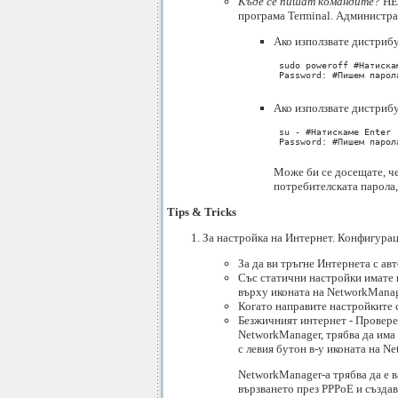
Къде се пишат командите?
НЕ 
програма Terminal. Администрац
Aко използватe дистрибу
 sudo poweroff #Натискам
 Password: #Пишем парол
Ако използвате дистрибу
 su - #Натискаме Enter

 Password: #Пишем парол
Може би се досещате, че
потребителската парола,
Tips & Tricks
За настройка на Интернет. Конфигурац
За да ви тръгне Интернета с ав
Със статични настройки имате н
върху иконата на NetworkManage
Когато направите настройките с
Безжичният интернет - Проверет
NetworkManager, трябва да има о
с левия бутон в-у иконата на N
NetworkManager-a трябва да е 
вързването през PPPoE и създа