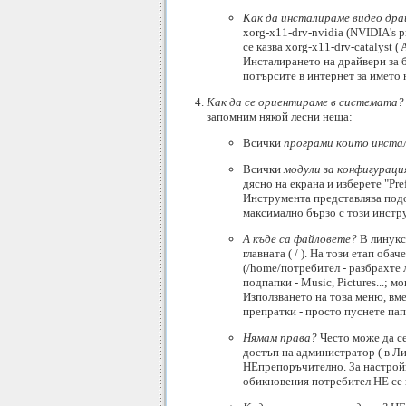
Как да инсталираме видео дра
xorg-x11-drv-nvidia (NVIDIA's p
се казва xorg-x11-drv-catalyst ( 
Инсталирането на драйвери за 
потърсите в интернет за името 
Как да се ориентираме в системата?
запомним някой лесни неща:
Всички
програми които инста
Всички
модули за конфигураци
дясно на екрана и изберете "Pre
Инструмента представлява подоб
максимално бързо с този инстр
А къде са файловете?
В линукс
главната ( / ). На този етап об
(/home/потребител - разбрахте 
подпапки - Music, Pictures...; 
Използването на това меню, вме
препратки - просто пуснете пап
Нямам права?
Често може да се
достъп на администратор ( в Ли
НЕпрепоръчително. За настройв
обикновения потребител НЕ се 