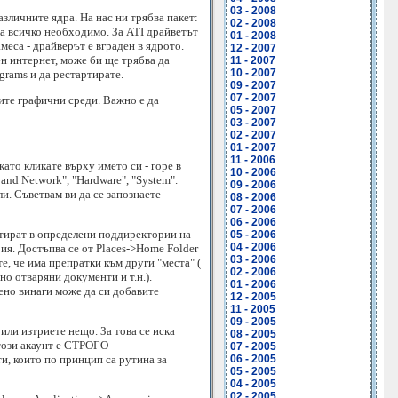
03 - 2008
зличните ядра. На нас ни трябва пакет:
02 - 2008
лира всичко необходимо. За ATI драйветът
01 - 2008
 намеса - драйверът е вграден в ядрото.
12 - 2007
н интернет, може би ще трябва да
11 - 2007
10 - 2007
grams и да рестартирате.
09 - 2007
07 - 2007
ите графични среди. Важно е да
05 - 2007
03 - 2007
02 - 2007
01 - 2007
11 - 2006
то кликате върху името си - горе в
10 - 2006
 and Network", "Hardware", "System".
09 - 2006
и. Съветвам ви да се запознаете
08 - 2006
07 - 2006
06 - 2006
нтират в определени поддиректории на
05 - 2006
04 - 2006
рия. Достъпва се от Places->Home Folder
03 - 2006
е, че има препратки към други "места" (
02 - 2006
но отваряни документи и т.н.).
01 - 2006
ено винаги може да си добавите
12 - 2005
11 - 2005
09 - 2005
или изтриете нещо. За това се иска
08 - 2005
 този акаунт е СТРОГО
07 - 2005
и, които по принцип са рутина за
06 - 2005
05 - 2005
04 - 2005
02 - 2005