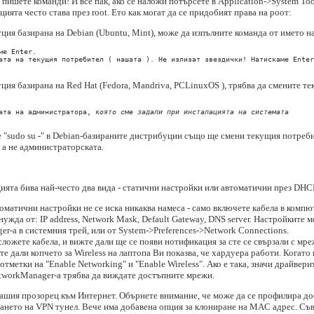
пишете команди! И все пак, ако се наложи потърсете в Application->System Tool
ията често става през root. Ето как могат да се придобият права на роот:
ция базирана на Debian (Ubuntu, Mint), може да изпълните команда от името на
е Enter.

ата на текущия потребител ( нашата ). Не излизат звездички! Натискаме Enter
ция базирана на Red Hat (Fedora, Mandriva, PCLinuxOS ), трябва да смените т
ата на администратора, 
която сме задали при инсталацията на системата
 "sudo su -" в Debian-базираните дистрибуции също ще смени текущия потребит
 а не администраторската.
ията бива най-често два вида - статични настройки или автоматични през DHC
томатични настройки не се иска никаква намеса - само включете кабела в компю
ужда от: IP address, Network Mask, Default Gateway, DNS server. Настройките мо
r-a в системния трей, или от System->Preferences->Network Connections.
ложете кабела, и вижте дали ще се появи нотификация за сте се свързали с мре
е дали копчето за Wireless на лаптопа Ви показва, че хардуера работи. Когато 
тметки на "Enable Networking" и "Enable Wireless". Ако е така, значи драйвери
etworkManager-a трябва да виждате достъпните мрежи.
вашия прозорец към Интернет. Обърнете внимание, че може да се профилира до
ването на VPN тунел. Вече има добавена опция за клониране на MAC адрес. Съв