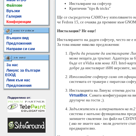
Made In BG
Инсталиране на софтуер
Файлове
Критични "tips & tricks"
Връзки
Галерия
Ще се съсредоточа САМО в-у използването на
че Fedora 15, се очаква да премине към GNOME
Конференции
Инсталация? Не още!
Външен вид
Инсталирането на даден софтуер, често не е п
Предложения
За това имаме няколко предложения:
Направи си сам
Преди да решите да инсталирате Лин
може нещата да тръгнат. Адаптера за б
бъде от nVidia или
нова
ATI. Intel-кар
За нас
добре да инсталират i686 версиите, з
Линукс за българи
ЕООД
Използвайте софтуер само от офици
Линк към нас
системата от тракери с пиратски софт
Предложения
Инсталацията на Линукс отнема доста 
. Самата конфигурация на вир
VirtualBox
Подкрепяно от:
другарче на гости ;).
Задължителен и алтернативен на т.2 
система е
напълно
функционална преди 
запишете сваления .iso файл на CD/DV
( ако не знаете как - моля дочетете ст
предварително.