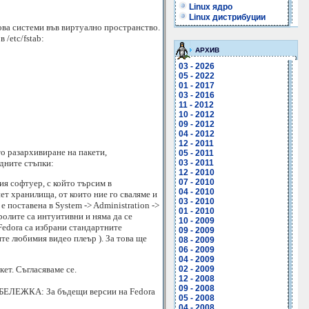
Linux ядро
Linux дистрибуции
ова системи във виртуално пространство.
/etc/fstab:
АРХИВ
03 - 2026
05 - 2022
01 - 2017
03 - 2016
11 - 2012
10 - 2012
09 - 2012
04 - 2012
12 - 2011
то разархивиране на пакети,
05 - 2011
дните стъпки:
03 - 2011
12 - 2010
07 - 2010
ия софтуер, с който търсим в
04 - 2010
ет хранилища, от които ние го сваляме и
03 - 2010
е поставена в System -> Administration ->
01 - 2010
ролите са интуитивни и няма да се
10 - 2009
 Fedora са избрани стандартните
09 - 2009
те любимия видео плеър ). За това ще
08 - 2009
06 - 2009
04 - 2009
ет. Съгласяваме се.
02 - 2009
12 - 2008
09 - 2008
ЗАБЕЛЕЖКА: За бъдещи версии на Fedora
05 - 2008
04 - 2008