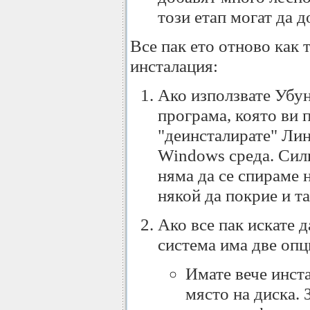
този етап могат да 
Все пак ето отново как 
инсталация:
Ако използвате Убун
програма, която ви 
"деинсталирате" Лин
Windows среда. Силн
няма да се спираме н
някой да покрие и та
Ако все пак искате 
система има две опц
Имате вече инст
място на диска.