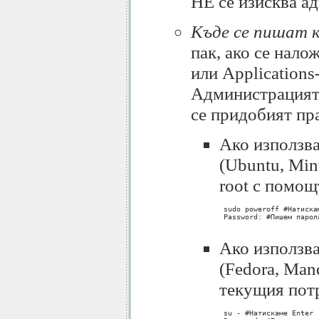
НЕ се изисква а
Къде се пишат 
пак, ако се нало
или Applications
Администрацията 
се придобият пра
Aко използва
(Ubuntu, Min
root с помощ
 sudo poweroff #Натискам
 Password: #Пишем парол
Ако използва
(Fedora, Man
текущия потр
 su - #Натискаме Enter
