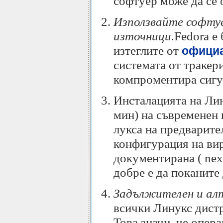
софтуер може да се 
Използвайте софту
източници.
Fedora е
изтеглите от
официа
системата от тракер
компроментира сигу
Инсталацията на Лин
мин) на съвременен 
лукса на предварите
конфигурация на вир
документирана ( next.
добре е да поканите 
Задължителен и алт
всички Линукс дистр
Това значи, че опер