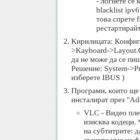
- логнете се 
blacklist ipv
това спрете f
рестартирайт
Кирилицата: Конфигу
>Kayboard->Layout.
да не може да се пиш
Решение: System->Pre
изберете IBUS )
Програми, които ще 
инсталират през "A
VLC - Видео пле
изисква кодеци.
на субтитрите: д
същото име на фа