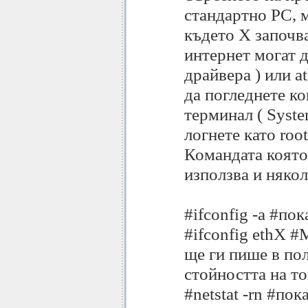
стандартно PC, м
където X започва
интернет могат д
драйвера ) или a
да погледнете ко
терминал ( Syste
логнете като root
Командата която 
използва и няко
#ifconfig -a #по
#ifconfig ethX #М
ще ги пише в пол
стойността на то
#netstat -rn #по