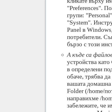
кликате върху им
"Preferences". П
групи: "Personal"
"System". Инстр
Panel в Windows,
потребители. Съ
бързо с този инс
А къде са файло
устройства като 
в определени под
обаче, трябва да
вашата домашна 
Folder (/home/по
направихме /hom
забележите, че и