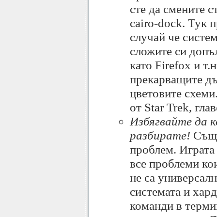
сте да смените 
cairo-dock. Тук 
случай че систем
сложите си допъ
като Firefox и т.
прекарващите дъ
цветовите схеми
от Star Trek, гл
Избягвайте да 
разбирате!
Съще
проблем. Играта 
все проблеми ко
не са универсалн
системата и хард
команди в терми