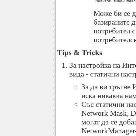
 Password: #Пишем парол
Може би се д
базираните 
потребител с
потребителск
Tips & Tricks
За настройка на Инт
вида - статични нас
За да ви тръгне 
иска никаква на
Със статични нас
Network Mask, De
могат да се доба
NetworkManager-