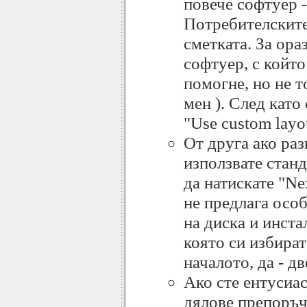
повече софтуер 
Потребителските 
сметката. За ора
софтуер, с който
помогне, но не т
мен ). След като
"Use custom layo
От друга ако раз
използвате стан
да натискате "Ne
не предлага осо
на диска и инста
която си избират
началото, да - д
Ако сте ентусиас
дялове препоръчв