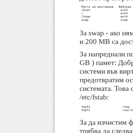
 Място на монтиране   Файлова 
 /boot                 ext3   
 /                     ext4   
 /home                 ext4   
 swap                  swap   
За swap - ако ня
и 200 МB са дос
За напреднали п
GB ) памет: Добр
системи във вир
предотвратим ос
системата. Това 
/etc/fstab:
 tmpfs			/tmp			tmpfs	defaults	0 0

 tmpfs			/var/tmp			tmpfs	defaults	0 0

За да изчистим ф
трябва да следв