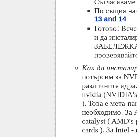
Съгласяваме 
По същия на
13 and 14
Готово! Вече
и да инстали
ЗАБЕЛЕЖКА: 
проверявайте
Как да инстали
потърсим за NVI
различните ядра.
nvidia (NVIDIA's 
). Това е мета-п
необходимо. За A
catalyst ( AMD's 
cards ). За Intel