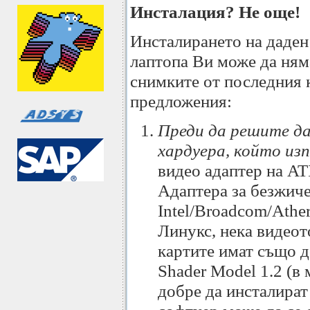
Инсталация? Не още!
Инсталирането на даден 
лаптопа Ви може да няма
снимките от последния к
предложения:
Преди да решите да
хардуера, който изп
видео адаптер на ATI
Адаптера за безжиче
Intel/Broadcom/Athe
Линукс, нека видеот
картите имат също д
Shader Model 1.2 (в
добре да инсталират