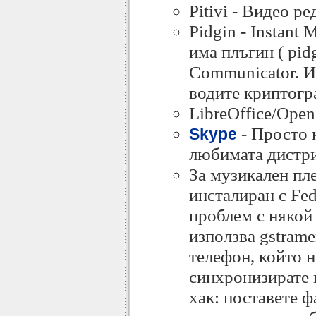
Pitivi - Видео р
Pidgin - Instant
има плъгин ( pid
Communicator. Ин
водите криптогр
LibreOffice/Open
- Просто 
Skype
любимата дистр
За музикален пл
инсталиран с Fed
проблем с някой 
използва gstrame
телефон, който н
синхронизирате 
хак: поставете ф