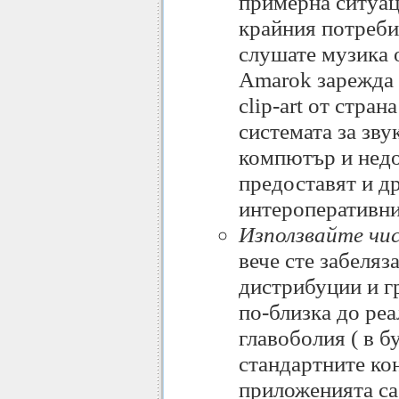
примерна ситуац
крайния потреби
слушате музика о
Amarok зарежда 
clip-art от стран
системата за звук
компютър и недо
предоставят и др
интероперативни
Използвайте чи
вече сте забеляз
дистрибуции и г
по-близка до реа
главоболия ( в б
стандартните кон
приложенията са