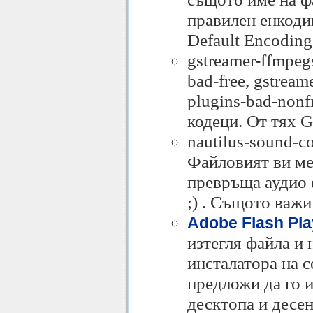
правилен енкодин
Default Encoding
gstreamer-ffmpegs
bad-free, gstream
plugins-bad-nonfr
кодеци. От тях 
nautilus-sound-co
Файловият ви ме
превръща аудио 
;) . Същото важи
Adobe Flash Pla
изтегля файла и 
инсталатора на с
предложи да го и
десктопа и десен