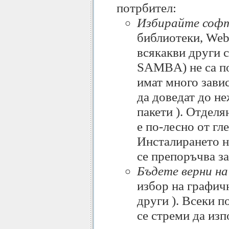
потрбител:
Избирайте софт
библиотеки, Web 
всякакви други 
SAMBA) не са по
имат много зави
да доведат до н
пакети ). Отделя
е по-лесно от гл
Инсталирането н
се препоръчва з
Бъдете верни на
избор на графи
други ). Всеки п
се стреми да из