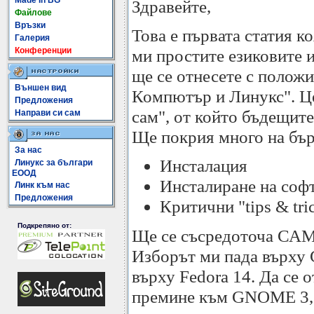
Made In BG
Здравейте,
Файлове
Връзки
Това е първата статия к
Галерия
Конференции
ми простите езиковите и
ще се отнесете с полож
Външен вид
Компютър и Линукс". Цел
Предложения
сам", от който бъдещите
Направи си сам
Ще покрия много на бър
За нас
Инсталация
Линукс за българи
ЕООД
Инсталиране на соф
Линк към нас
Предложения
Критични "tips & tri
Подкрепяно от:
Ще се съсредоточа САМО
Изборът ми пада върху
върху Fedora 14. Да се о
премине към GNOME 3, т