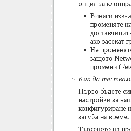
опция за клонир
Винаги изва
променяте н
доставчиците
ако засекат 
Не променят
защото Netwo
промени ( /et
Как да тествам
Първо бъдете сиг
настройки за ва
конфигуриране н
загуба на време.
Търсенето на про