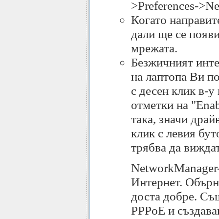
>Preferences->Ne
Когато направит
дали ще се появи
мрежата.
Безжичният интер
на лаптопа Ви по
с десен клик в-у
отметки на "Enab
така, значи драй
клик с левия бут
трябва да вижда
NetworkManager-
Интернет. Обърн
доста добре. Съ
PPPoE и създава