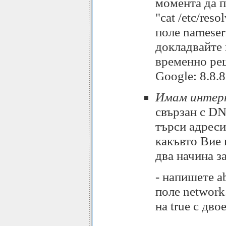
момента да 
"cat /etc/res
поле nameser
докладвайте 
временно ре
Google: 8.8.8.
Имам интерн
свързан с DN
търси адреси
какъвто Вие
два начина з
- напишете ab
поле network
на true с дво