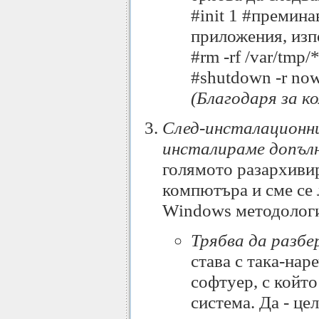
#init 1 #премина
приложения, изп
#rm -rf /var/tmp
#shutdown -r no
(Благодаря за 
След-инсталационни 
инсталираме допъл
голямото разархивир
компютъра и сме се 
Windows методология
Трябва да разбе
става с така-на
софтуер, с койт
система. Да - ц