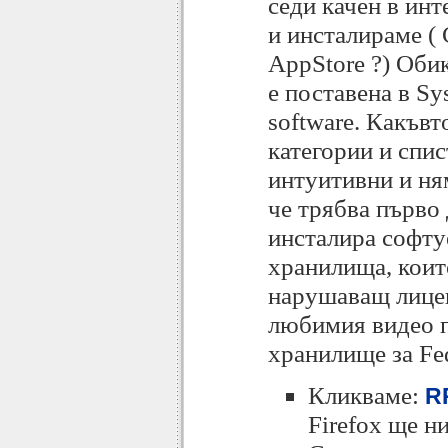
седи качен в инт
и инсталираме ( 
AppStore ?) Оби
е поставена в Sy
software. Какъвт
категории и спи
интуитивни и ням
че трябва първо 
инсталира софтуе
хранилища, коит
нарушаващ лицен
любимия видео п
хранилище за Fe
Кликваме:
RP
Firefox ще н