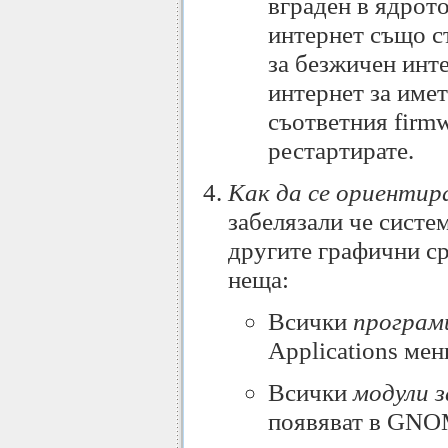
вграден в ядрот
интернет също с
за безжичен инте
интернет за имет
съответния firm
рестартирате.
Как да се ориентир
забелязали че систе
другите графични ср
неща:
Всички
програм
Applications мен
Всички
модули 
появяват в GNOM