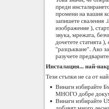
преди инсталирането
промени на вашия ко
запишете сваления .
изображение ), стар
звука, мрежата, безч
дочетете статията ),
"разцъкване". Ако з
разучете предварите
Инсталация... най-нак
Тези стъпки не са от най
Винаги избирайте Бъ
МНОГО добре доку
Винаги избирайте US
добавят много лесно,