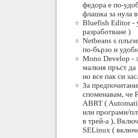
федора е по-удоб
флашка за нула в
Bluefish Editor -
разработване )
Netbeans s плъги
по-бързо и удобн
Mono Develop - з
малкия пръст да
но все пак си за
За предпочитани
споменавам, че F
ABRT ( Automati
или програми/пл
в трей-а ), Вклю
SELinux ( включе