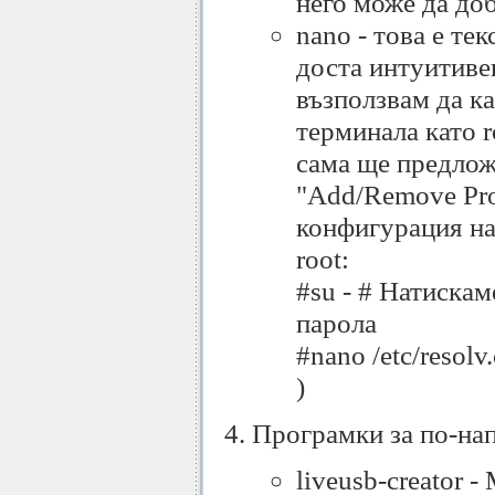
него може да доб
nano - това е те
доста интуитиве
възползвам да ка
терминала като r
сама ще предложи
"Add/Remove Pro
конфигурация на 
root:
#su - # Натиска
парола
#nano /etc/resol
)
Програмки за по-на
liveusb-creator 