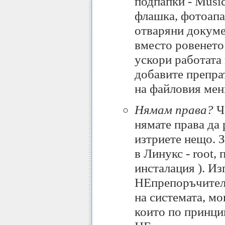
подпапки - Music,
флашка, фотоапа
отваряни докумен
вместо ровенето
ускори работата 
добавите препрат
на файловия ме
Нямам права?
Че
нямате права да
изтриете нещо. З
в Линукс - root, 
инсталация ). И
НЕпрепоръчителн
на системата, м
които по принци