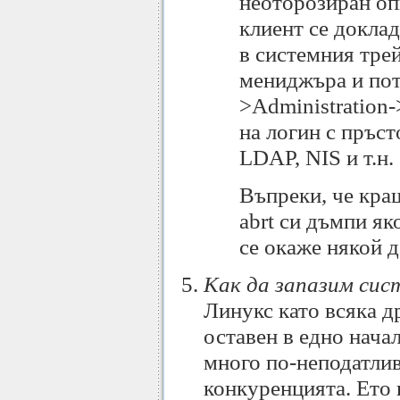
неоторозиран оп
клиент се докла
в системния трей
мениджъра и пот
>Administration-
на логин с пръст
LDAP, NIS и т.н.
Въпреки, че краш
abrt си дъмпи яко
се окаже някой 
Как да запазим си
Линукс като всяка др
оставен в едно нача
много по-неподатлив
конкуренцията. Ето 