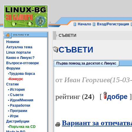
Начало
Вход/Регистрация
СЪВЕТИ
Новини
Актуална тема
СЪВЕТИ
Linux портали
Какво е Линукс?
Въпроси-отговори
Първа помощ за десктоп с Линукс
Форуми
•Трудова борса
от
Иван Георгиев(15-03
•Конкурс
Статии
• История
рейтинг (
24
) [
]
• Съвети
добре
• Идеи/Мнения
• Разработки
• Програми
• Игри
Вариант за отпечатв
Дистрибуции
•
Поръчка на CD