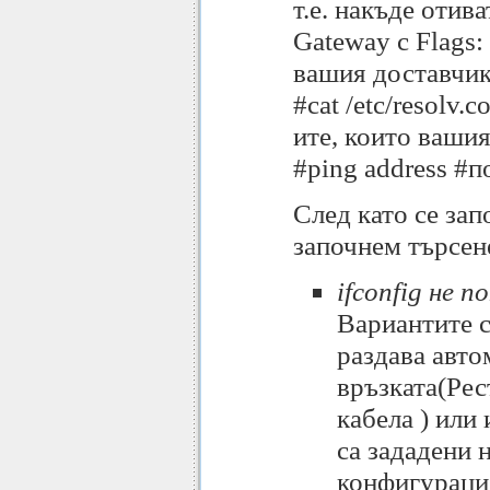
т.е. накъде отив
Gateway с Flags:
вашия доставчик
#cat /etc/resolv.
ите, които ваши
#ping address #п
След като се зап
започнем търсен
ifconfig не 
Вариантите с
раздава авто
връзката(Рес
кабела ) или
са зададени 
конфигурация