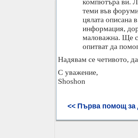
компютъра ви. Ли
теми във форумит
цялата описана 
информация, дор
маловажна. Ще сп
опитват да помог
Надявам се четивото, да
С уважение,
Shoshon
<< Първа помощ за д