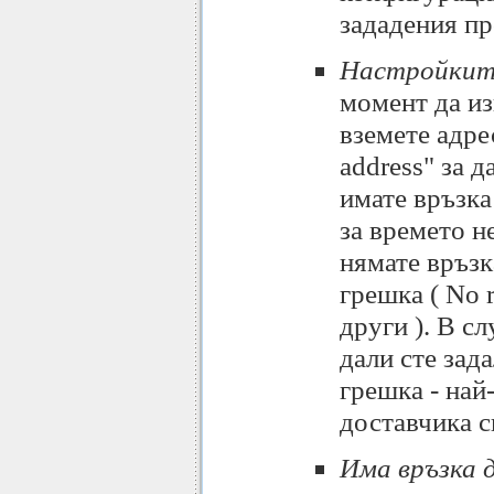
зададения пр
Настройките
момент да изп
вземете адре
address" за 
имате връзка
за времето н
нямате връзк
грешка ( No r
други ). В с
дали сте зад
грешка - най
доставчика с
Има връзка 