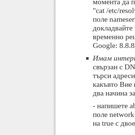
момента да 
"cat /etc/res
поле nameser
докладвайте 
временно ре
Google: 8.8.8.
Имам интерн
свързан с DN
търси адреси
какъвто Вие
два начина з
- напишете ab
поле network
на true с дво