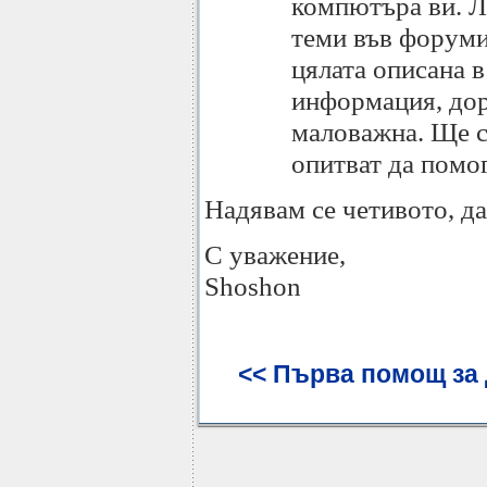
компютъра ви. Ли
теми във форумит
цялата описана 
информация, дор
маловажна. Ще сп
опитват да помог
Надявам се четивото, да
С уважение,
Shoshon
<< Първа помощ за д