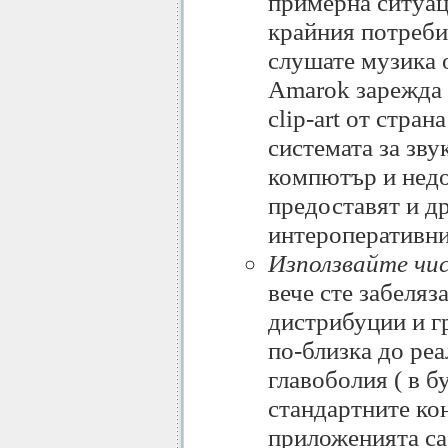
примерна ситуац
крайния потреби
слушате музика о
Amarok зарежда 
clip-art от стран
системата за звук
компютър и недо
предоставят и др
интероперативни
Използвайте чи
вече сте забеляз
дистрибуции и г
по-близка до реа
главоболия ( в б
стандартните кон
приложенията са