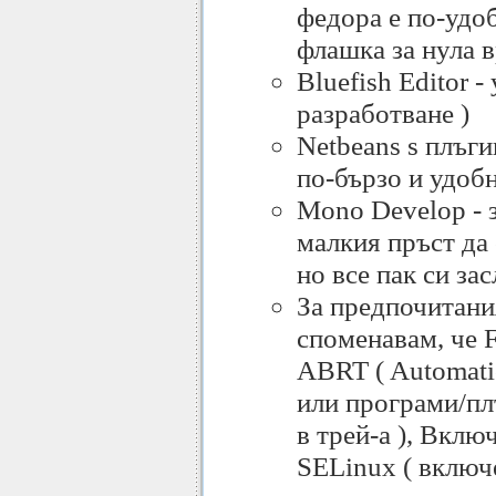
федора е по-удоб
флашка за нула в
Bluefish Editor -
разработване )
Netbeans s плъги
по-бързо и удобн
Mono Develop - з
малкия пръст да
но все пак си за
За предпочитани
споменавам, че F
ABRT ( Automati
или програми/пл
в трей-а ), Вклю
SELinux ( включе