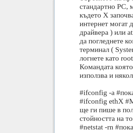
стандартно PC, м
където X започва
интернет могат д
драйвера ) или a
да погледнете ко
терминал ( Syste
логнете като root
Командата която 
използва и няко
#ifconfig -a #по
#ifconfig ethX #М
ще ги пише в пол
стойността на то
#netstat -rn #по