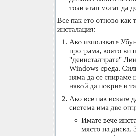
този етап могат да 
Все пак ето отново как 
инсталация:
Ако използвате Убун
програма, която ви 
"деинсталирате" Лин
Windows среда. Силн
няма да се спираме н
някой да покрие и та
Ако все пак искате 
система има две опц
Имате вече инст
място на диска.