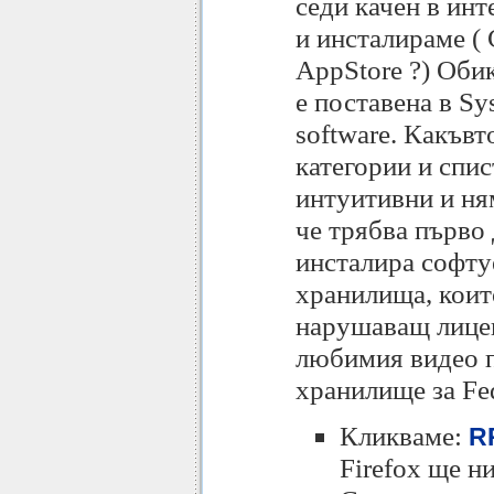
седи качен в инт
и инсталираме ( 
AppStore ?) Оби
е поставена в Sy
software. Какъвт
категории и спи
интуитивни и ням
че трябва първо 
инсталира софтуе
хранилища, коит
нарушаващ лицен
любимия видео п
хранилище за Fe
Кликваме:
RP
Firefox ще н