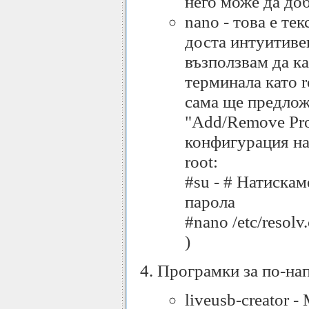
него може да доб
nano - това е те
доста интуитиве
възползвам да ка
терминала като r
сама ще предложи
"Add/Remove Pro
конфигурация на 
root:
#su - # Натиска
парола
#nano /etc/resol
)
Програмки за по-на
liveusb-creator 