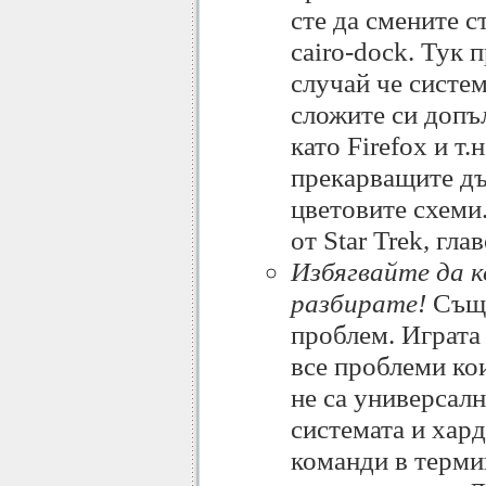
сте да смените 
cairo-dock. Тук 
случай че систем
сложите си допъ
като Firefox и т.
прекарващите дъ
цветовите схеми
от Star Trek, гл
Избягвайте да 
разбирате!
Съще
проблем. Играта 
все проблеми ко
не са универсалн
системата и хард
команди в терми