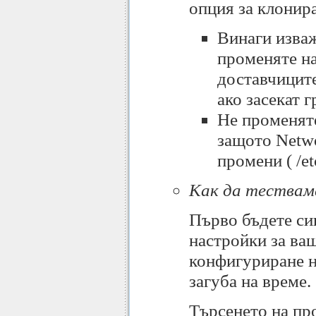
опция за клонир
Винаги изва
променяте н
доставчиците
ако засекат 
Не променят
защото Netwo
промени ( /et
Как да тествам
Първо бъдете сиг
настройки за ва
конфигуриране н
загуба на време.
Търсенето на про