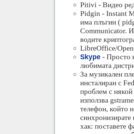
Pitivi - Видео р
Pidgin - Instant
има плъгин ( pid
Communicator. Ин
водите криптогр
LibreOffice/Open
- Просто 
Skype
любимата дистр
За музикален пл
инсталиран с Fed
проблем с някой 
използва gstrame
телефон, който н
синхронизирате 
хак: поставете ф