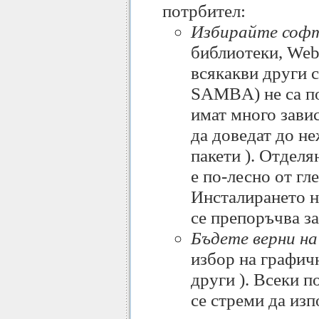
потрбител:
Избирайте софт
библиотеки, Web 
всякакви други 
SAMBA) не са по
имат много зави
да доведат до н
пакети ). Отделя
е по-лесно от гл
Инсталирането н
се препоръчва з
Бъдете верни на
избор на графи
други ). Всеки п
се стреми да из