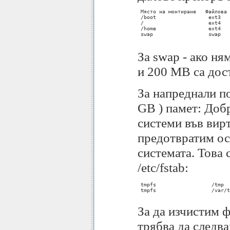
 Място на монтиране   Файлова 
 /boot                 ext3   
 /                     ext4   
 /home                 ext4   
 swap                  swap   
За swap - ако ня
и 200 МB са дос
За напреднали п
GB ) памет: Добр
системи във вир
предотвратим ос
системата. Това 
/etc/fstab:
 tmpfs			/tmp			tmpfs	defaults	0 0

 tmpfs			/var/tmp			tmpfs	defaults	0 0

За да изчистим ф
трябва да следв