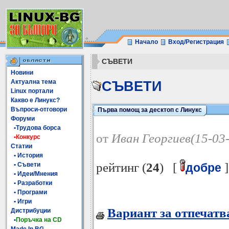
Начало
Вход/Регистрация
СЪВЕТИ
Новини
Актуална тема
СЪВЕТИ
Linux портали
Какво е Линукс?
Въпроси-отговори
Първа помощ за десктоп с Линукс
Форуми
•Трудова борса
от
Иван Георгиев(15-03
•Конкурс
Статии
• История
рейтинг (
24
) [
]
• Съвети
добре
• Идеи/Мнения
• Разработки
• Програми
• Игри
Вариант за отпечатв
Дистрибуции
•
Поръчка на CD