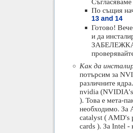
Съгласяваме 
По същия на
13 and 14
Готово! Вече
и да инстали
ЗАБЕЛЕЖКА: 
проверявайте
Как да инстали
потърсим за NVI
различните ядра.
nvidia (NVIDIA's 
). Това е мета-п
необходимо. За A
catalyst ( AMD's 
cards ). За Intel