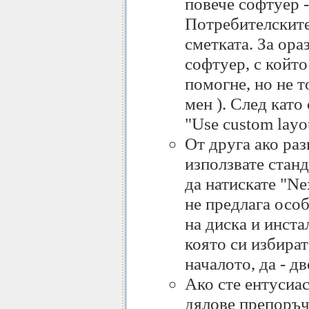
повече софтуер 
Потребителските 
сметката. За ора
софтуер, с който
помогне, но не т
мен ). След като
"Use custom layo
От друга ако раз
използвате стан
да натискате "Ne
не предлага осо
на диска и инста
която си избират
началото, да - д
Ако сте ентусиас
дялове препоръчв