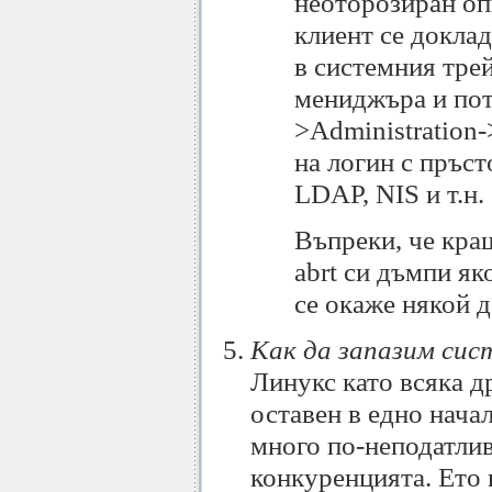
неоторозиран оп
клиент се докла
в системния трей
мениджъра и пот
>Administration-
на логин с пръст
LDAP, NIS и т.н.
Въпреки, че краш
abrt си дъмпи яко
се окаже някой 
Как да запазим си
Линукс като всяка др
оставен в едно нача
много по-неподатлив
конкуренцията. Ето 