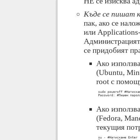
НЕ се изисква а
Къде се пишат 
пак, ако се нало
или Applications
Администрацията 
се придобият пра
Aко използва
(Ubuntu, Min
root с помощ
 sudo poweroff #Натискам
 Password: #Пишем парол
Ако използва
(Fedora, Man
текущия потр
 su - #Натискаме Enter
