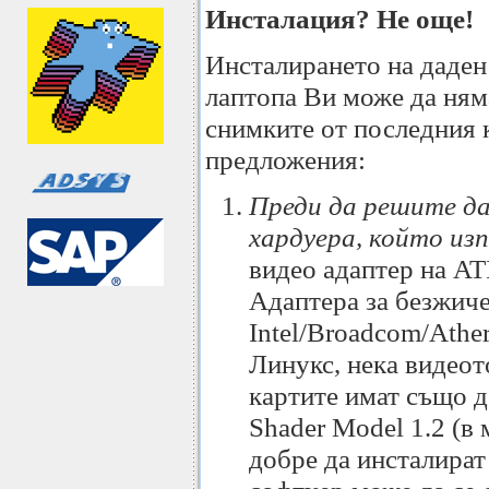
Инсталация? Не още!
Инсталирането на даден 
лаптопа Ви може да няма
снимките от последния к
предложения:
Преди да решите да
хардуера, който изп
видео адаптер на ATI
Адаптера за безжиче
Intel/Broadcom/Athe
Линукс, нека видеот
картите имат също д
Shader Model 1.2 (в
добре да инсталират