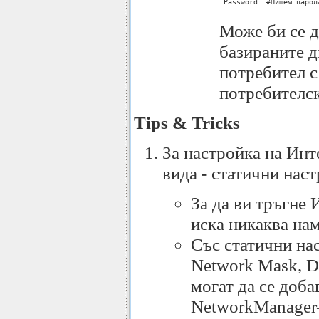
 Password: #Пишем парол
Може би се д
базираните 
потребител с
потребителск
Tips & Tricks
За настройка на Инт
вида - статични нас
За да ви тръгне 
иска никаква на
Със статични нас
Network Mask, De
могат да се доба
NetworkManager-