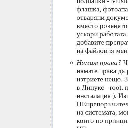
подпапки - Music,
флашка, фотоапа
отваряни докумен
вместо ровенето
ускори работата 
добавите препрат
на файловия ме
Нямам права?
Че
нямате права да
изтриете нещо. З
в Линукс - root, 
инсталация ). И
НЕпрепоръчителн
на системата, м
които по принци