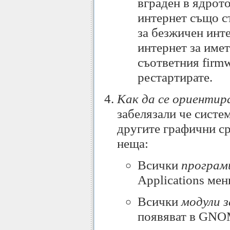
вграден в ядрот
интернет също с
за безжичен инте
интернет за имет
съответния firm
рестартирате.
Как да се ориентир
забелязали че систе
другите графични ср
неща:
Всички
програм
Applications мен
Всички
модули 
появяват в GNOM