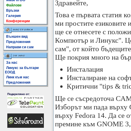
Made In BG
Здравейте,
Файлове
Връзки
Това е първата статия к
Галерия
Конференции
ми простите езиковите и
ще се отнесете с полож
Външен вид
Компютър и Линукс". Цел
Предложения
сам", от който бъдещите
Направи си сам
Ще покрия много на бър
За нас
Инсталация
Линукс за българи
ЕООД
Инсталиране на соф
Линк към нас
Предложения
Критични "tips & tri
Подкрепяно от:
Ще се съсредоточа САМО
Изборът ми пада върху
върху Fedora 14. Да се о
премине към GNOME 3, т