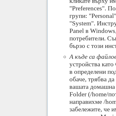
кликате върху им
"Preferences". П
групи: "Personal"
"System". Инстр
Panel в Windows,
потребители. Съ
бързо с този инс
А къде са файло
устройства като 
в определени под
обаче, трябва да
вашата домашна 
Folder (/home/по
направихме /hom
забележите, че и