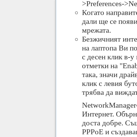
>Preferences->Ne
Когато направит
дали ще се появи
мрежата.
Безжичният интер
на лаптопа Ви по
с десен клик в-у
отметки на "Enab
така, значи драй
клик с левия бут
трябва да вижда
NetworkManager-
Интернет. Обърн
доста добре. Съ
PPPoE и създава