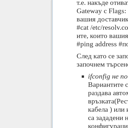
т.е. накъде отив
Gateway с Flags:
вашия доставчик
#cat /etc/resolv.
ите, които ваши
#ping address #п
След като се зап
започнем търсен
ifconfig не 
Вариантите с
раздава авто
връзката(Рес
кабела ) или
са зададени 
конфигурация