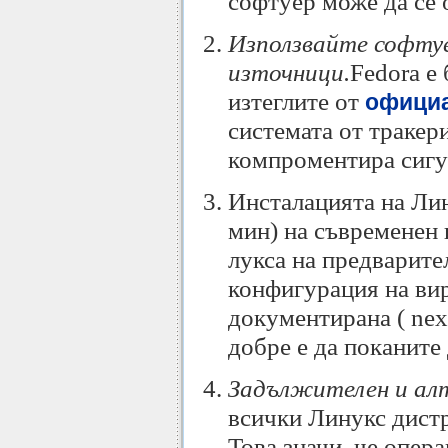
софтуер може да се 
Използвайте софту
източници.
Fedora е
изтеглите от
официа
системата от тракер
компроментира сигу
Инсталацията на Лин
мин) на съвременен 
лукса на предварите
конфигурация на вир
документирана ( next.
добре е да поканите 
Задължителен и алт
всички Линукс дистр
Това значи, че опер