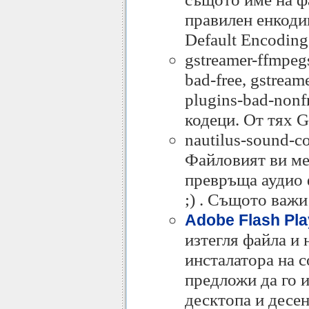
правилен енкодин
Default Encoding
gstreamer-ffmpegs
bad-free, gstream
plugins-bad-nonfr
кодеци. От тях 
nautilus-sound-co
Файловият ви ме
превръща аудио 
;) . Същото важи
Adobe Flash Pla
изтегля файла и 
инсталатора на с
предложи да го и
десктопа и десен