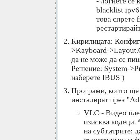
- логнете се 
blacklist ipv
това спрете f
рестартирайт
Кирилицата: Конфигу
>Kayboard->Layout.
да не може да се пиш
Решение: System->Pre
изберете IBUS )
Програми, които ще 
инсталират през "A
VLC - Видео пле
изисква кодеци.
на субтитрите: д
същото име на фа