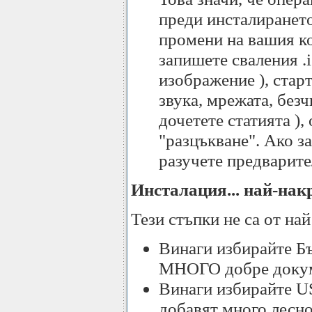
преди инсталирането
промени на вашия ко
запишете сваления .
изображение ), стар
звука, мрежата, безч
дочетете статията ),
"разцъкване". Ако з
разучете предварите
Инсталация... най-нак
Тези стъпки не са от най
Винаги избирайте Бъ
МНОГО добре доку
Винаги избирайте US
добавят много лесно,