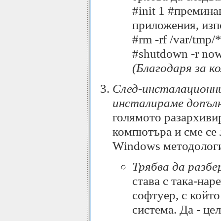
#init 1 #премина
приложения, изп
#rm -rf /var/tmp
#shutdown -r no
(Благодаря за 
След-инсталационни 
инсталираме допъл
голямото разархивир
компютъра и сме се 
Windows методология
Трябва да разбе
става с така-на
софтуер, с койт
система. Да - ц