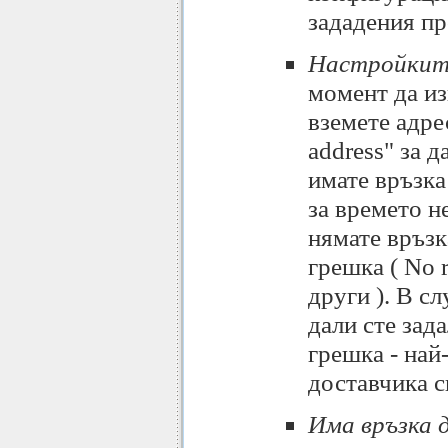
зададения пр
Настройките
момент да изп
вземете адре
address" за 
имате връзка
за времето н
нямате връзк
грешка ( No r
други ). В с
дали сте зад
грешка - най
доставчика с
Има връзка 