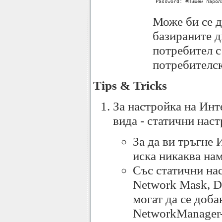
 Password: #Пишем парол
Може би се д
базираните 
потребител с
потребителск
Tips & Tricks
За настройка на Инт
вида - статични нас
За да ви тръгне 
иска никаква на
Със статични нас
Network Mask, De
могат да се доба
NetworkManager-