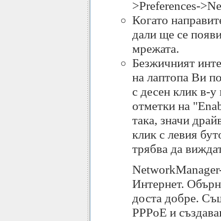
>Preferences->Ne
Когато направит
дали ще се появи
мрежата.
Безжичният интер
на лаптопа Ви по
с десен клик в-у
отметки на "Enab
така, значи драй
клик с левия бут
трябва да вижда
NetworkManager-
Интернет. Обърн
доста добре. Съ
PPPoE и създава