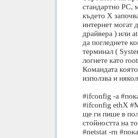
стандартно PC, м
където X започва
интернет могат д
драйвера ) или a
да погледнете ко
терминал ( Syste
логнете като root
Командата която 
използва и няко
#ifconfig -a #по
#ifconfig ethX #М
ще ги пише в пол
стойността на то
#netstat -rn #по