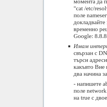
момента да 
"cat /etc/res
поле nameser
докладвайте 
временно ре
Google: 8.8.8.
Имам интерн
свързан с DN
търси адреси
какъвто Вие
два начина з
- напишете ab
поле network
на true с дво