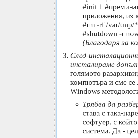
#init 1 #премина
приложения, изп
#rm -rf /var/tmp
#shutdown -r no
(Благодаря за 
След-инсталационни 
инсталираме допъл
голямото разархивир
компютъра и сме се 
Windows методология
Трябва да разбе
става с така-на
софтуер, с койт
система. Да - ц