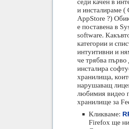
седи качен в инт
и инсталираме ( 
AppStore ?) Оби
е поставена в Sy
software. Какъвт
категории и спи
интуитивни и ням
че трябва първо 
инсталира софтуе
хранилища, коит
нарушаващ лицен
любимия видео п
хранилище за Fe
Кликваме:
RP
Firefox ще н