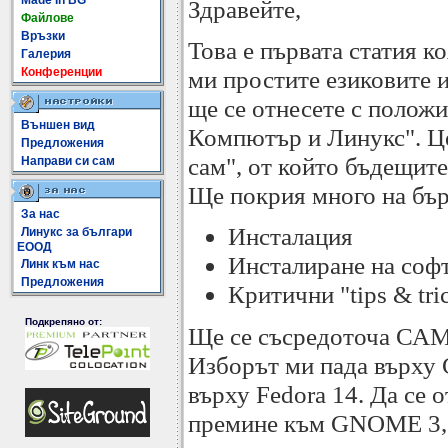
Made In BG
Здравейте,
Файлове
Връзки
Това е първата статия к
Галерия
Конференции
ми простите езиковите и
ще се отнесете с полож
Външен вид
Компютър и Линукс". Цел
Предложения
сам", от който бъдещите
Направи си сам
Ще покрия много на бър
За нас
Инсталация
Линукс за българи
ЕООД
Инсталиране на соф
Линк към нас
Предложения
Критични "tips & tri
Подкрепяно от:
Ще се съсредоточа САМО
Изборът ми пада върху
върху Fedora 14. Да се о
премине към GNOME 3, т