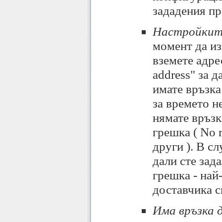
зададения пр
Настройките
момент да изп
вземете адре
address" за 
имате връзка
за времето н
нямате връзк
грешка ( No r
други ). В с
дали сте зад
грешка - най
доставчика с
Има връзка 