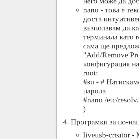
него може да доб
nano - това е те
доста интуитиве
възползвам да ка
терминала като r
сама ще предложи
"Add/Remove Pro
конфигурация на 
root:
#su - # Натиска
парола
#nano /etc/resol
)
Програмки за по-на
liveusb-creator 