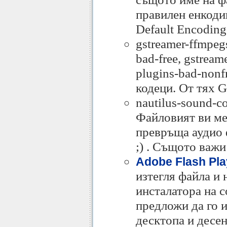
правилен енкодин
Default Encoding
gstreamer-ffmpegs
bad-free, gstream
plugins-bad-nonfr
кодеци. От тях 
nautilus-sound-co
Файловият ви ме
превръща аудио 
;) . Същото важи
Adobe Flash Pla
изтегля файла и 
инсталатора на с
предложи да го и
десктопа и десен