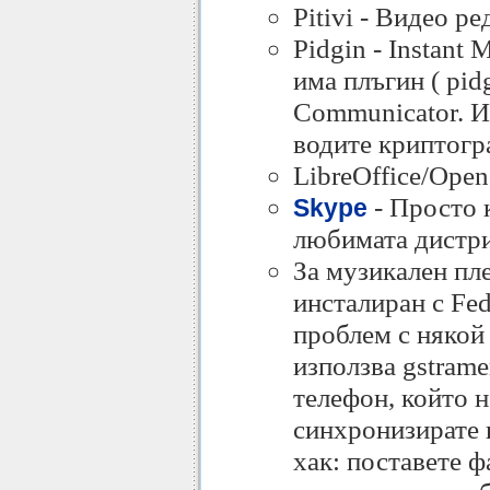
Pitivi - Видео р
Pidgin - Instant
има плъгин ( pid
Communicator. Ин
водите криптогр
LibreOffice/Open
- Просто 
Skype
любимата дистр
За музикален пл
инсталиран с Fed
проблем с някой 
използва gstrame
телефон, който н
синхронизирате 
хак: поставете ф