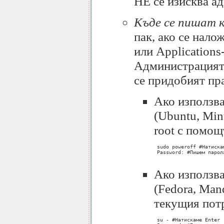
НЕ се изисква а
Къде се пишат 
пак, ако се нало
или Applications
Администрацията 
се придобият пра
Aко използва
(Ubuntu, Min
root с помощ
 sudo poweroff #Натискам
 Password: #Пишем парол
Ако използва
(Fedora, Man
текущия потр
 su - #Натискаме Enter
