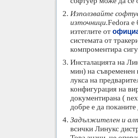
софтуер може да се 
Използвайте софту
източници.
Fedora е
изтеглите от
официа
системата от тракер
компроментира сигу
Инсталацията на Лин
мин) на съвременен 
лукса на предварите
конфигурация на вир
документирана ( next.
добре е да поканите 
Задължителен и алт
всички Линукс дистр
Това значи, че опер