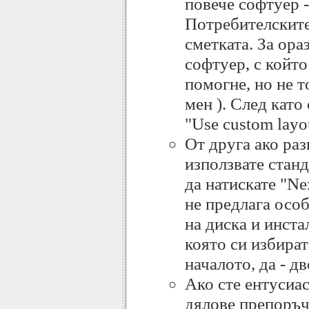
повече софтуер 
Потребителските 
сметката. За ора
софтуер, с който
помогне, но не т
мен ). След като
"Use custom layo
От друга ако раз
използвате стан
да натискате "Ne
не предлага осо
на диска и инста
която си избират
началото, да - д
Ако сте ентусиас
дялове препоръчв