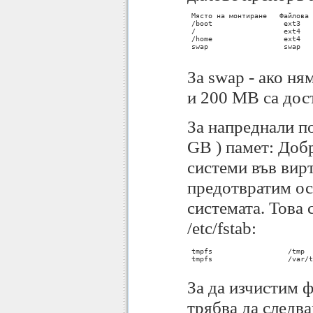
 Място на монтиране   Файлова 
 /boot                 ext3   
 /                     ext4   
 /home                 ext4   
 swap                  swap   
За swap - ако ня
и 200 МB са дос
За напреднали п
GB ) памет: Добр
системи във вир
предотвратим ос
системата. Това 
/etc/fstab:
 tmpfs			/tmp			tmpfs	defaults	0 0

 tmpfs			/var/tmp			tmpfs	defaults	0 0

За да изчистим ф
трябва да следв