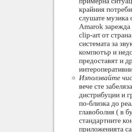
примерна ситуац
крайния потреби
слушате музика о
Amarok зарежда 
clip-art от стран
системата за звук
компютър и недо
предоставят и др
интероперативни
Използвайте чи
вече сте забеляз
дистрибуции и г
по-близка до реа
главоболия ( в б
стандартните кон
приложенията са