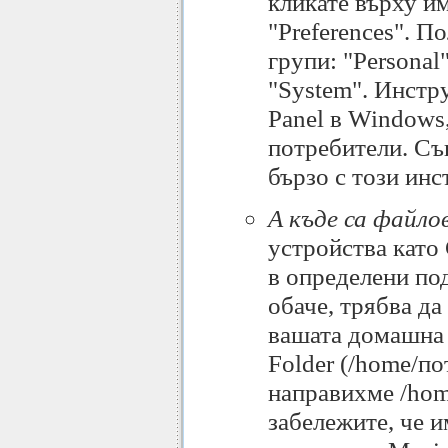
кликате върху им
"Preferences". П
групи: "Personal"
"System". Инстр
Panel в Windows,
потребители. Съ
бързо с този инс
А къде са файло
устройства като 
в определени под
обаче, трябва да
вашата домашна 
Folder (/home/по
направихме /hom
забележите, че и