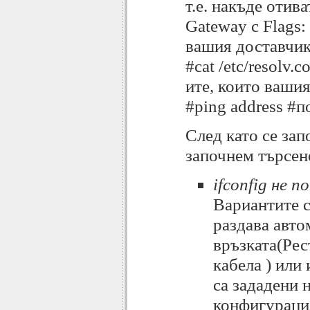
т.е. накъде отив
Gateway с Flags:
вашия доставчик
#cat /etc/resolv.
ите, които ваши
#ping address #п
След като се зап
започнем търсен
ifconfig не 
Вариантите с
раздава авто
връзката(Рес
кабела ) или
са зададени 
конфигурация