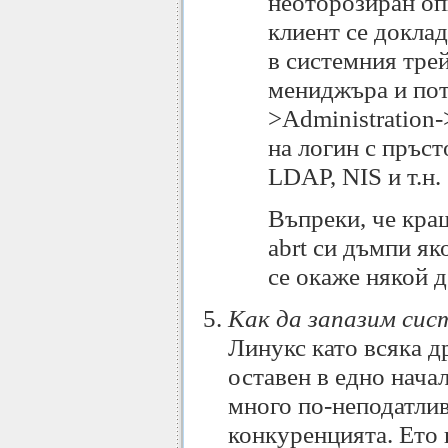
неоторозиран оп
клиент се докла
в системния трей
мениджъра и пот
>Administration-
на логин с пръст
LDAP, NIS и т.н.
Въпреки, че краш
abrt си дъмпи яко
се окаже някой 
Как да запазим си
Линукс като всяка др
оставен в едно нача
много по-неподатлив
конкуренцията. Ето 