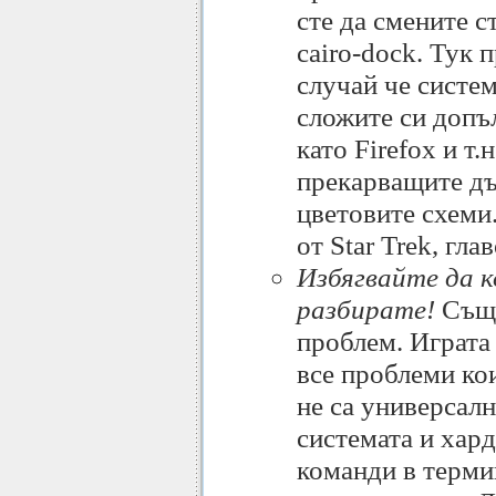
сте да смените 
cairo-dock. Тук 
случай че систем
сложите си допъ
като Firefox и т.
прекарващите дъ
цветовите схеми
от Star Trek, гл
Избягвайте да 
разбирате!
Съще
проблем. Играта 
все проблеми ко
не са универсалн
системата и хард
команди в терми