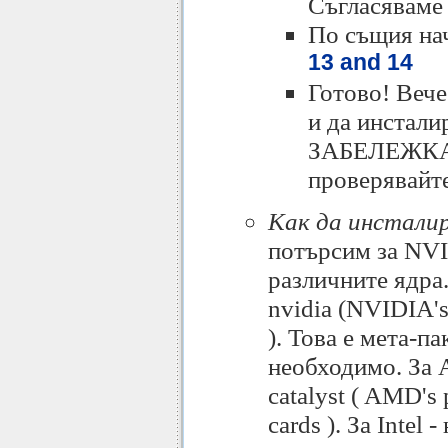
Съгласяваме 
По същия на
13 and 14
Готово! Вече
и да инстали
ЗАБЕЛЕЖКА: 
проверявайте
Как да инстали
потърсим за NVI
различните ядра.
nvidia (NVIDIA's 
). Това е мета-п
необходимо. За A
catalyst ( AMD's 
cards ). За Intel