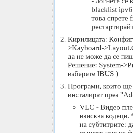
- логнете се 
blacklist ipv
това спрете f
рестартирайт
Кирилицата: Конфигу
>Kayboard->Layout.
да не може да се пиш
Решение: System->Pre
изберете IBUS )
Програми, които ще 
инсталират през "A
VLC - Видео пле
изисква кодеци.
на субтитрите: д
същото име на фа