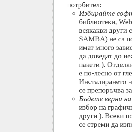
потрбител:
Избирайте софт
библиотеки, Web 
всякакви други 
SAMBA) не са по
имат много зави
да доведат до н
пакети ). Отделя
е по-лесно от гл
Инсталирането н
се препоръчва з
Бъдете верни на
избор на графи
други ). Всеки п
се стреми да из