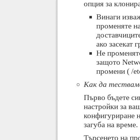
опция за клонир
Винаги изва
променяте н
доставчиците
ако засекат 
Не променят
защото Netwo
промени ( /et
Как да тествам
Първо бъдете сиг
настройки за ва
конфигуриране н
загуба на време.
Търсенето на про