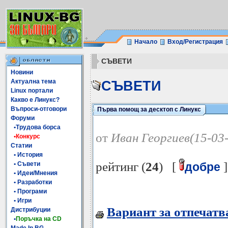
Начало
Вход/Регистрация
СЪВЕТИ
Новини
Актуална тема
СЪВЕТИ
Linux портали
Какво е Линукс?
Въпроси-отговори
Първа помощ за десктоп с Линукс
Форуми
•Трудова борса
от
Иван Георгиев(15-03
•Конкурс
Статии
• История
рейтинг (
24
) [
]
• Съвети
добре
• Идеи/Мнения
• Разработки
• Програми
• Игри
Вариант за отпечатв
Дистрибуции
•
Поръчка на CD