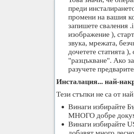
преди инсталирането
промени на вашия ко
запишете сваления .
изображение ), стар
звука, мрежата, безч
дочетете статията ),
"разцъкване". Ако з
разучете предварите
Инсталация... най-нак
Тези стъпки не са от най
Винаги избирайте Бъ
МНОГО добре доку
Винаги избирайте US
добавят много лесно,