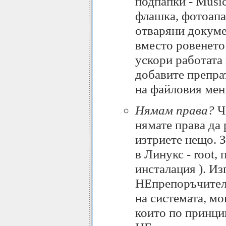
подпапки - Music,
флашка, фотоапа
отваряни докумен
вместо ровенето
ускори работата 
добавите препрат
на файловия ме
Нямам права?
Че
нямате права да
изтриете нещо. З
в Линукс - root, 
инсталация ). И
НЕпрепоръчителн
на системата, м
които по принци