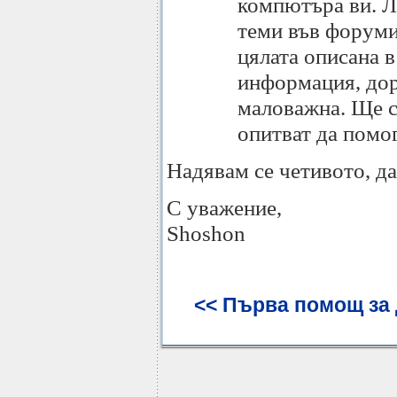
компютъра ви. Ли
теми във форумит
цялата описана 
информация, дор
маловажна. Ще сп
опитват да помог
Надявам се четивото, да
С уважение,
Shoshon
<< Първа помощ за д