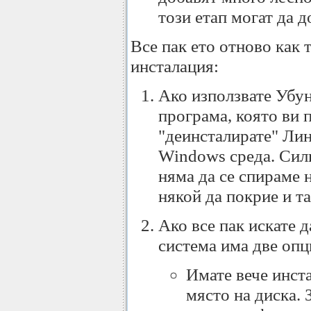
този етап могат да 
Все пак ето отново как 
инсталация:
Ако използвате Убун
програма, която ви 
"деинсталирате" Лин
Windows среда. Силн
няма да се спираме н
някой да покрие и та
Ако все пак искате 
система има две опц
Имате вече инст
място на диска.