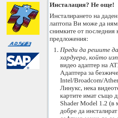
Инсталация? Не още!
Инсталирането на даден 
лаптопа Ви може да няма
снимките от последния к
предложения:
Преди да решите да
хардуера, който изп
видео адаптер на ATI
Адаптера за безжиче
Intel/Broadcom/Athe
Линукс, нека видеот
картите имат също д
Shader Model 1.2 (в
добре да инсталират