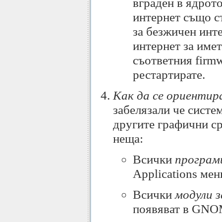
вграден в ядрот
интернет също с
за безжичен инте
интернет за имет
съответния firm
рестартирате.
Как да се ориентир
забелязали че систе
другите графични ср
неща:
Всички
програм
Applications мен
Всички
модули 
появяват в GNOM