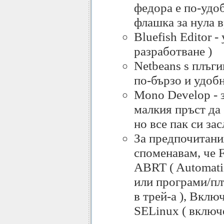
федора е по-удоб
флашка за нула в
Bluefish Editor -
разработване )
Netbeans s плъги
по-бързо и удобн
Mono Develop - з
малкия пръст да
но все пак си за
За предпочитани
споменавам, че F
ABRT ( Automati
или програми/пл
в трей-а ), Вклю
SELinux ( включе