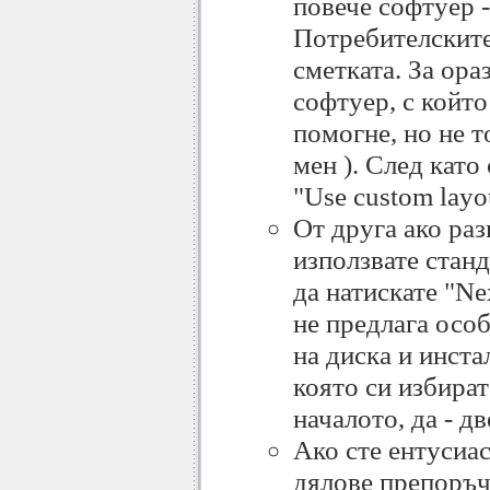
повече софтуер 
Потребителските 
сметката. За ора
софтуер, с който
помогне, но не т
мен ). След като
"Use custom layo
От друга ако раз
използвате стан
да натискате "Ne
не предлага осо
на диска и инста
която си избират
началото, да - д
Ако сте ентусиас
дялове препоръчв