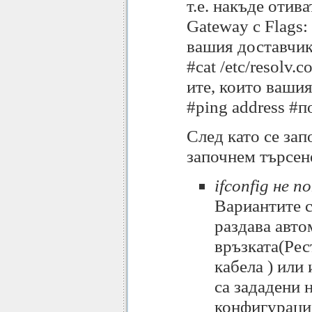
т.е. накъде отив
Gateway с Flags:
вашия доставчик
#cat /etc/resolv.
ите, които ваши
#ping address #п
След като се зап
започнем търсен
ifconfig не 
Вариантите с
раздава авто
връзката(Рес
кабела ) или
са зададени 
конфигурация