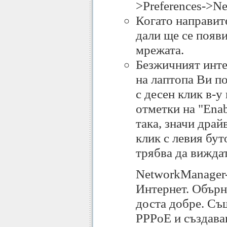
>Preferences->Ne
Когато направит
дали ще се появи
мрежата.
Безжичният интер
на лаптопа Ви по
с десен клик в-у
отметки на "Enab
така, значи драй
клик с левия бут
трябва да вижда
NetworkManager-
Интернет. Обърн
доста добре. Съ
PPPoE и създава