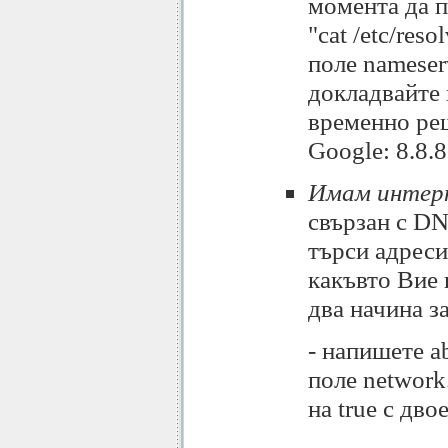
момента да 
"cat /etc/res
поле nameser
докладвайте 
временно ре
Google: 8.8.8.
Имам интерн
свързан с DN
търси адреси
какъвто Вие
два начина з
- напишете ab
поле network
на true с дво