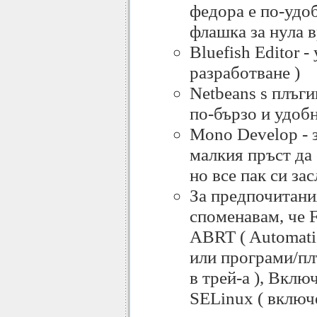
федора е по-удоб
флашка за нула в
Bluefish Editor -
разработване )
Netbeans s плъги
по-бързо и удобн
Mono Develop - з
малкия пръст да
но все пак си за
За предпочитани
споменавам, че F
ABRT ( Automati
или програми/пл
в трей-а ), Вклю
SELinux ( включе