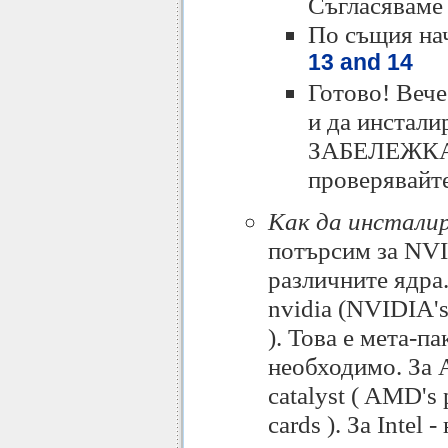
Съгласяваме 
По същия на
13 and 14
Готово! Вече
и да инстали
ЗАБЕЛЕЖКА: 
проверявайте
Как да инстали
потърсим за NVI
различните ядра.
nvidia (NVIDIA's 
). Това е мета-п
необходимо. За A
catalyst ( AMD's 
cards ). За Intel