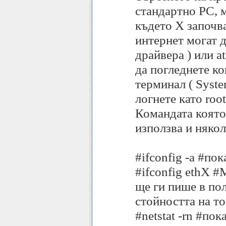
стандартно PC, м
където X започва
интернет могат д
драйвера ) или a
да погледнете ко
терминал ( Syste
логнете като root
Командата която 
използва и няко
#ifconfig -a #по
#ifconfig ethX #М
ще ги пише в пол
стойността на то
#netstat -rn #по