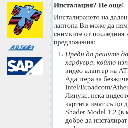
Инсталация? Не още!
Инсталирането на даден 
лаптопа Ви може да няма
снимките от последния к
предложения:
Преди да решите да
хардуера, който изп
видео адаптер на ATI
Адаптера за безжиче
Intel/Broadcom/Athe
Линукс, нека видеот
картите имат също д
Shader Model 1.2 (в
добре да инсталират