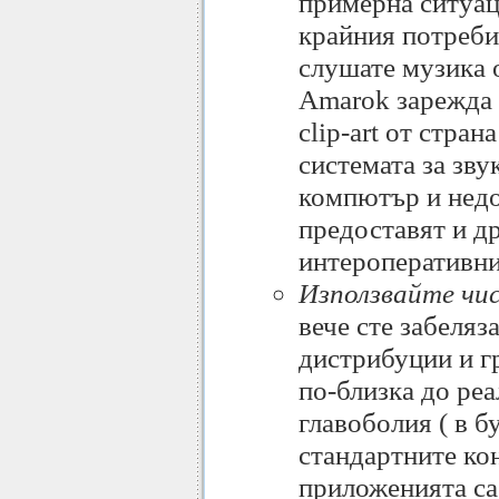
примерна ситуац
крайния потреби
слушате музика о
Amarok зарежда 
clip-art от стран
системата за звук
компютър и недо
предоставят и др
интероперативни
Използвайте чи
вече сте забеляз
дистрибуции и г
по-близка до реа
главоболия ( в б
стандартните кон
приложенията са