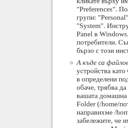
кликате върху им
"Preferences". П
групи: "Personal"
"System". Инстр
Panel в Windows,
потребители. Съ
бързо с този инс
А къде са файло
устройства като 
в определени под
обаче, трябва да
вашата домашна 
Folder (/home/по
направихме /hom
забележите, че и