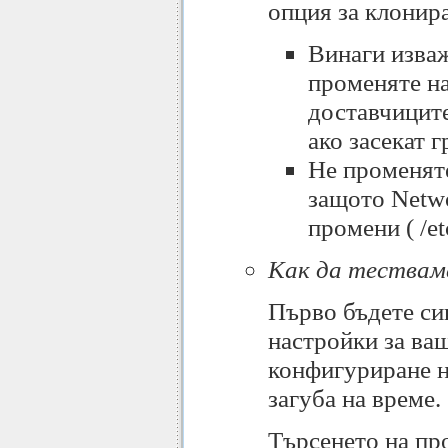
опция за клонир
Винаги изва
променяте н
доставчиците
ако засекат 
Не променят
защото Netwo
промени ( /et
Как да тествам
Първо бъдете сиг
настройки за ва
конфигуриране н
загуба на време.
Търсенето на про