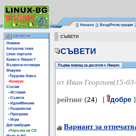
Начало
Вход/Регистрация
СЪВЕТИ
Новини
Актуална тема
СЪВЕТИ
Linux портали
Какво е Линукс?
Въпроси-отговори
Първа помощ за десктоп с Линукс
Форуми
•Трудова борса
от
Иван Георгиев(15-03
•Конкурс
Статии
• История
рейтинг (
24
) [
]
• Съвети
добре
• Идеи/Мнения
• Разработки
• Програми
• Игри
Вариант за отпечатв
Дистрибуции
•
Поръчка на CD