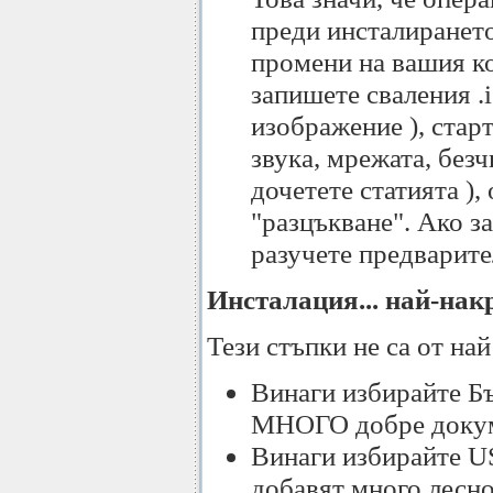
преди инсталирането
промени на вашия ко
запишете сваления .
изображение ), стар
звука, мрежата, безч
дочетете статията ),
"разцъкване". Ако з
разучете предварите
Инсталация... най-нак
Тези стъпки не са от най
Винаги избирайте Бъ
МНОГО добре доку
Винаги избирайте US
добавят много лесно,