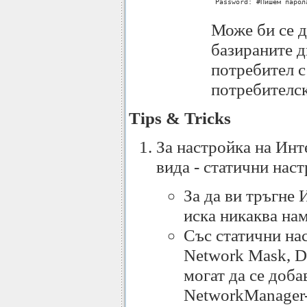
 Password: #Пишем парол
Може би се д
базираните 
потребител с
потребителск
Tips & Tricks
За настройка на Инт
вида - статични нас
За да ви тръгне 
иска никаква на
Със статични нас
Network Mask, De
могат да се доба
NetworkManager-