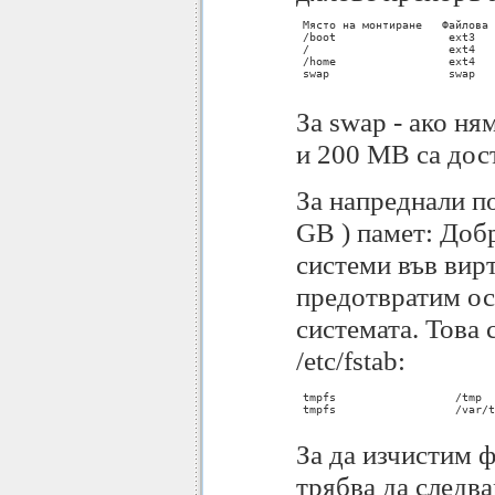
 Място на монтиране   Файлова 
 /boot                 ext3   
 /                     ext4   
 /home                 ext4   
 swap                  swap   
За swap - ако ня
и 200 МB са дос
За напреднали п
GB ) памет: Добр
системи във вир
предотвратим ос
системата. Това 
/etc/fstab:
 tmpfs			/tmp			tmpfs	defaults	0 0

 tmpfs			/var/tmp			tmpfs	defaults	0 0

За да изчистим ф
трябва да следв