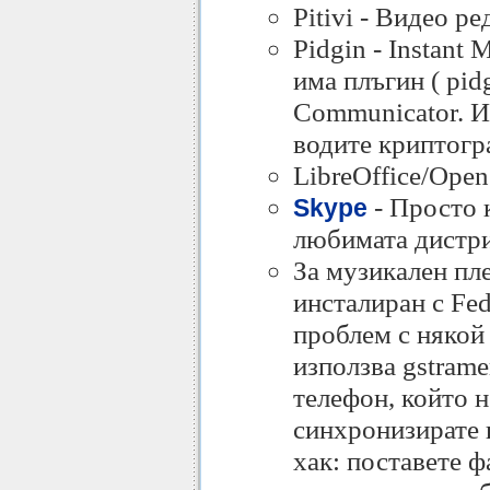
Pitivi - Видео р
Pidgin - Instant
има плъгин ( pid
Communicator. Ин
водите криптогр
LibreOffice/Open
- Просто 
Skype
любимата дистр
За музикален пл
инсталиран с Fed
проблем с някой 
използва gstrame
телефон, който н
синхронизирате 
хак: поставете ф