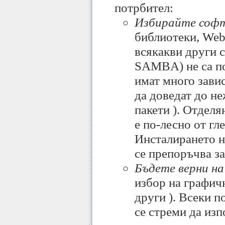
потрбител:
Избирайте софт
библиотеки, Web 
всякакви други 
SAMBA) не са по
имат много зави
да доведат до н
пакети ). Отделя
е по-лесно от гл
Инсталирането н
се препоръчва з
Бъдете верни на
избор на графи
други ). Всеки п
се стреми да из