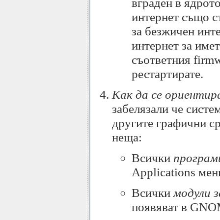
вграден в ядрот
интернет също с
за безжичен инте
интернет за имет
съответния firm
рестартирате.
Как да се ориентир
забелязали че систе
другите графични ср
неща:
Всички
програм
Applications мен
Всички
модули 
появяват в GNOM