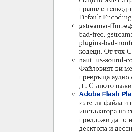
правилен енкодин
Default Encoding
gstreamer-ffmpegs
bad-free, gstream
plugins-bad-nonfr
кодеци. От тях 
nautilus-sound-co
Файловият ви ме
превръща аудио 
;) . Същото важи
Adobe Flash Pla
изтегля файла и 
инсталатора на с
предложи да го и
десктопа и десен