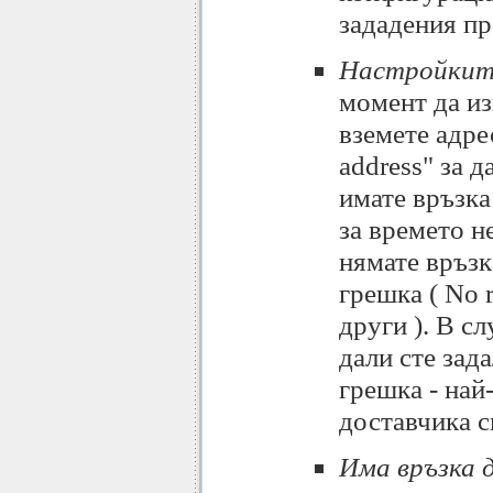
зададения пр
Настройките
момент да изп
вземете адре
address" за 
имате връзка
за времето н
нямате връзк
грешка ( No r
други ). В с
дали сте зад
грешка - най
доставчика с
Има връзка 