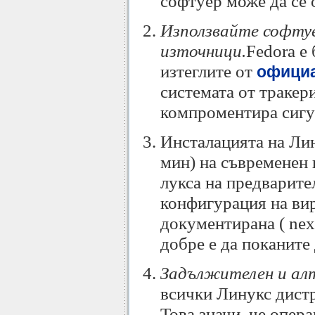
софтуер може да се 
Използвайте софту
източници.
Fedora е
изтеглите от
официа
системата от тракер
компроментира сигу
Инсталацията на Лин
мин) на съвременен 
лукса на предварите
конфигурация на вир
документирана ( next.
добре е да поканите 
Задължителен и алт
всички Линукс дистр
Това значи, че опер