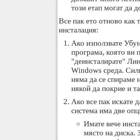
този етап могат да 
Все пак ето отново как 
инсталация:
Ако използвате Убун
програма, която ви 
"деинсталирате" Лин
Windows среда. Силн
няма да се спираме н
някой да покрие и та
Ако все пак искате 
система има две опц
Имате вече инст
място на диска.