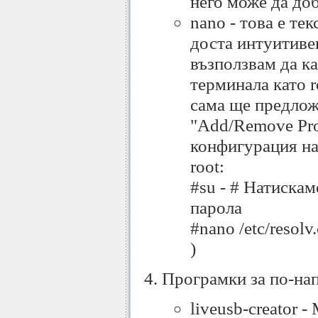
него може да доб
nano - това е те
доста интуитиве
възползвам да ка
терминала като r
сама ще предложи
"Add/Remove Pro
конфигурация на 
root:
#su - # Натиска
парола
#nano /etc/resol
)
Програмки за по-на
liveusb-creator 