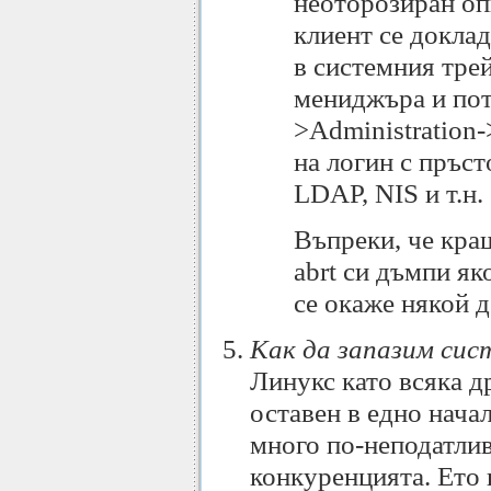
неоторозиран оп
клиент се докла
в системния трей
мениджъра и пот
>Administration-
на логин с пръст
LDAP, NIS и т.н.
Въпреки, че краш
abrt си дъмпи яко
се окаже някой 
Как да запазим си
Линукс като всяка др
оставен в едно нача
много по-неподатлив
конкуренцията. Ето 