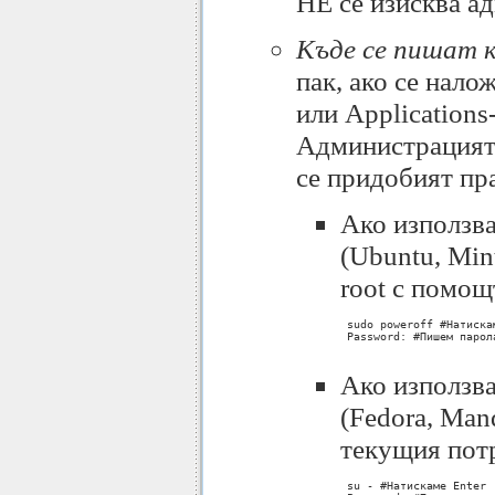
НЕ се изисква а
Къде се пишат 
пак, ако се нало
или Applications
Администрацията 
се придобият пра
Aко използва
(Ubuntu, Min
root с помощ
 sudo poweroff #Натискам
 Password: #Пишем парол
Ако използва
(Fedora, Man
текущия потр
 su - #Натискаме Enter
