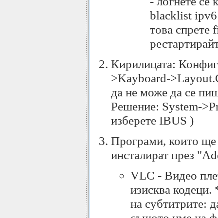
- логнете се 
blacklist ipv
това спрете f
рестартирайт
Кирилицата: Конфигу
>Kayboard->Layout.
да не може да се пиш
Решение: System->Pre
изберете IBUS )
Програми, които ще 
инсталират през "A
VLC - Видео пле
изисква кодеци.
на субтитрите: д
същото име на фа