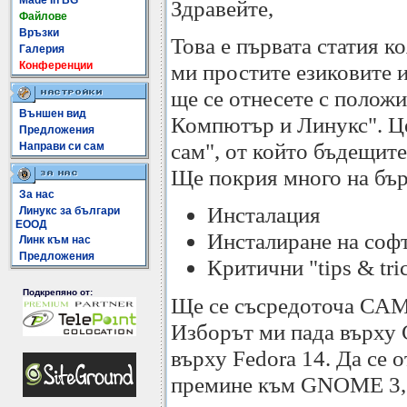
Made In BG
Здравейте,
Файлове
Връзки
Това е първата статия к
Галерия
Конференции
ми простите езиковите и
ще се отнесете с полож
Външен вид
Компютър и Линукс". Цел
Предложения
сам", от който бъдещите
Направи си сам
Ще покрия много на бър
За нас
Инсталация
Линукс за българи
ЕООД
Инсталиране на соф
Линк към нас
Предложения
Критични "tips & tri
Подкрепяно от:
Ще се съсредоточа САМО
Изборът ми пада върху
върху Fedora 14. Да се о
премине към GNOME 3, т