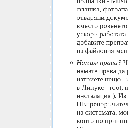
подпапки - Music,
флашка, фотоапа
отваряни докумен
вместо ровенето
ускори работата 
добавите препрат
на файловия ме
Нямам права?
Че
нямате права да
изтриете нещо. З
в Линукс - root, 
инсталация ). И
НЕпрепоръчителн
на системата, м
които по принци