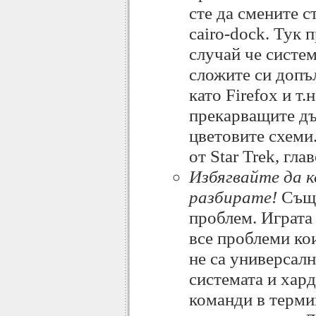
сте да смените 
cairo-dock. Тук 
случай че систем
сложите си допъ
като Firefox и т.
прекарващите дъ
цветовите схеми
от Star Trek, гл
Избягвайте да 
разбирате!
Съще
проблем. Играта 
все проблеми ко
не са универсалн
системата и хард
команди в терми