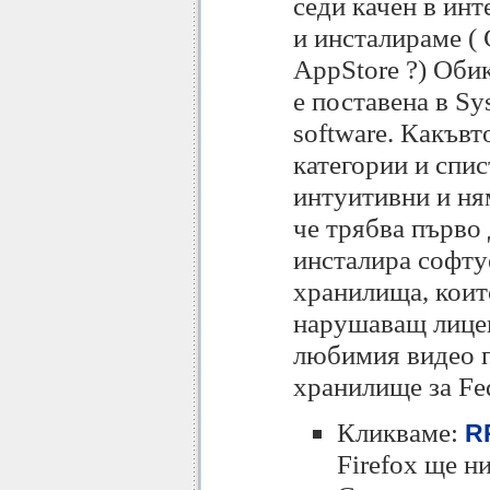
седи качен в инт
и инсталираме ( 
AppStore ?) Оби
е поставена в Sy
software. Какъвт
категории и спи
интуитивни и ням
че трябва първо 
инсталира софтуе
хранилища, коит
нарушаващ лицен
любимия видео п
хранилище за Fe
Кликваме:
RP
Firefox ще н