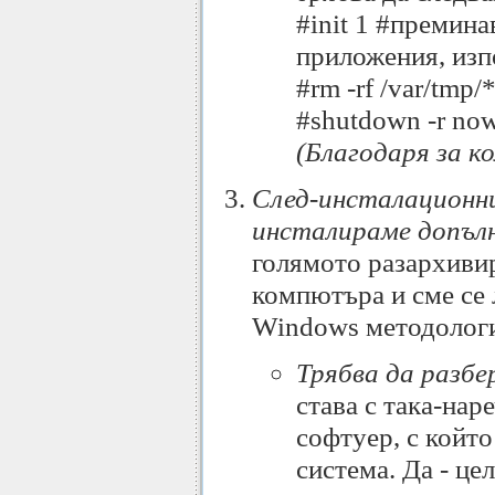
#init 1 #премина
приложения, изп
#rm -rf /var/tmp
#shutdown -r no
(Благодаря за 
След-инсталационни 
инсталираме допъл
голямото разархивир
компютъра и сме се 
Windows методология
Трябва да разбе
става с така-на
софтуер, с койт
система. Да - ц