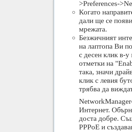
>Preferences->Ne
Когато направит
дали ще се появи
мрежата.
Безжичният интер
на лаптопа Ви по
с десен клик в-у
отметки на "Enab
така, значи драй
клик с левия бут
трябва да вижда
NetworkManager-
Интернет. Обърн
доста добре. Съ
PPPoE и създава