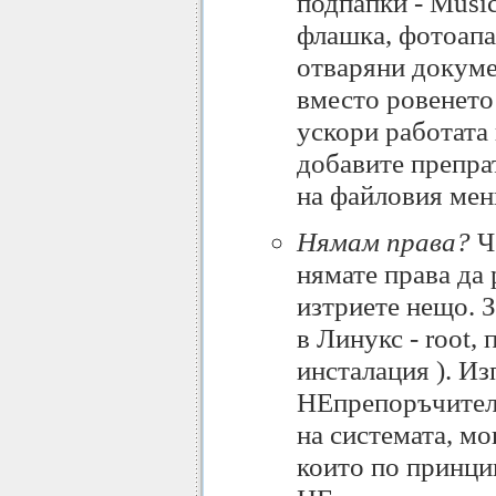
подпапки - Music,
флашка, фотоапа
отваряни докумен
вместо ровенето
ускори работата 
добавите препрат
на файловия ме
Нямам права?
Че
нямате права да
изтриете нещо. З
в Линукс - root, 
инсталация ). И
НЕпрепоръчителн
на системата, м
които по принци