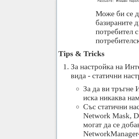
 Password: #Пишем парол
Може би се д
базираните 
потребител с
потребителск
Tips & Tricks
За настройка на Инт
вида - статични нас
За да ви тръгне 
иска никаква на
Със статични нас
Network Mask, De
могат да се доба
NetworkManager-