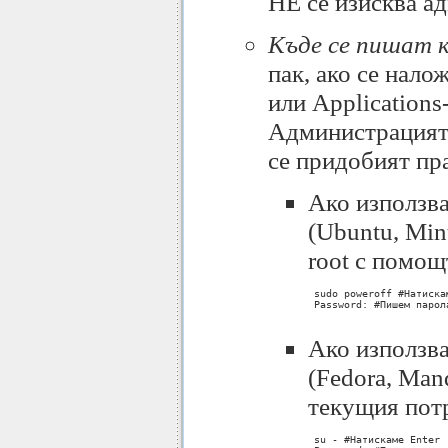
НЕ се изисква а
Къде се пишат 
пак, ако се нало
или Applications
Администрацията 
се придобият пра
Aко използва
(Ubuntu, Min
root с помощ
 sudo poweroff #Натискам
 Password: #Пишем парол
Ако използва
(Fedora, Man
текущия потр
 su - #Натискаме Enter
