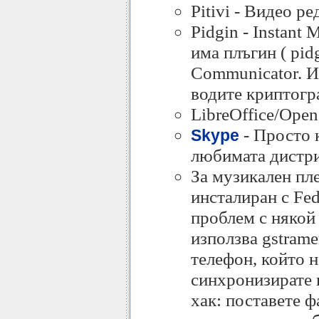
Pitivi - Видео р
Pidgin - Instant
има плъгин ( pid
Communicator. Ин
водите криптогр
LibreOffice/Open
- Просто 
Skype
любимата дистр
За музикален пл
инсталиран с Fed
проблем с някой 
използва gstrame
телефон, който н
синхронизирате 
хак: поставете ф