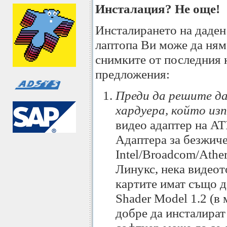
Инсталация? Не още!
Инсталирането на даден 
лаптопа Ви може да няма
снимките от последния к
предложения:
Преди да решите да
хардуера, който изп
видео адаптер на ATI
Адаптера за безжиче
Intel/Broadcom/Athe
Линукс, нека видеот
картите имат също д
Shader Model 1.2 (в
добре да инсталират