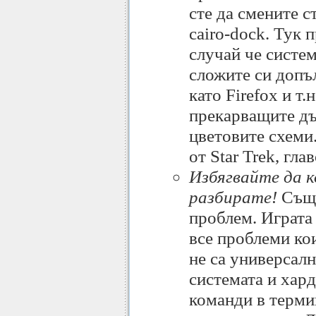
сте да смените 
cairo-dock. Тук 
случай че систем
сложите си допъ
като Firefox и т.
прекарващите дъ
цветовите схеми
от Star Trek, гл
Избягвайте да 
разбирате!
Съще
проблем. Играта 
все проблеми ко
не са универсалн
системата и хард
команди в терми