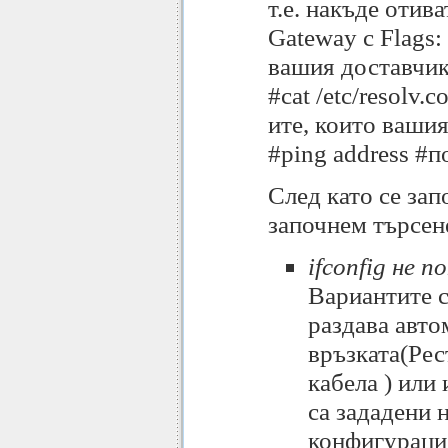
т.е. накъде отив
Gateway с Flags:
вашия доставчик
#cat /etc/resolv.
ите, които ваши
#ping address #п
След като се зап
започнем търсен
ifconfig не 
Вариантите с
раздава авто
връзката(Рес
кабела ) или
са зададени 
конфигурация