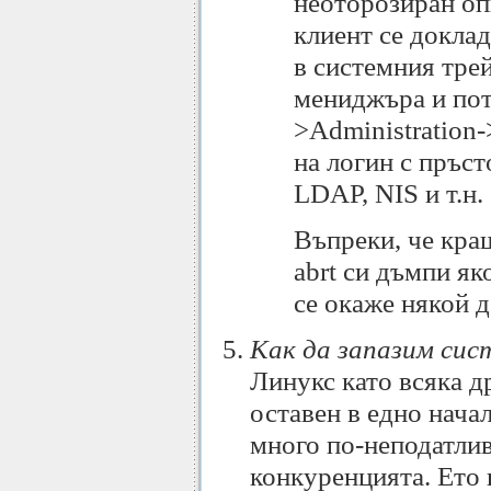
неоторозиран оп
клиент се докла
в системния трей
мениджъра и пот
>Administration-
на логин с пръст
LDAP, NIS и т.н.
Въпреки, че краш
abrt си дъмпи яко
се окаже някой 
Как да запазим си
Линукс като всяка др
оставен в едно нача
много по-неподатлив
конкуренцията. Ето 