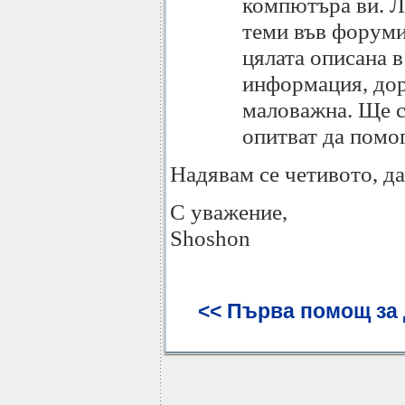
компютъра ви. Ли
теми във форумит
цялата описана 
информация, дор
маловажна. Ще сп
опитват да помог
Надявам се четивото, да
С уважение,
Shoshon
<< Първа помощ за д