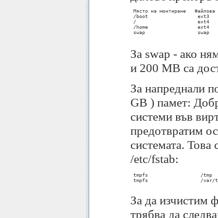
 Място на монтиране   Файлова 
 /boot                 ext3   
 /                     ext4   
 /home                 ext4   
 swap                  swap   
За swap - ако ня
и 200 МB са дос
За напреднали п
GB ) памет: Добр
системи във вир
предотвратим ос
системата. Това 
/etc/fstab:
 tmpfs			/tmp			tmpfs	defaults	0 0

 tmpfs			/var/tmp			tmpfs	defaults	0 0

За да изчистим ф
трябва да следв