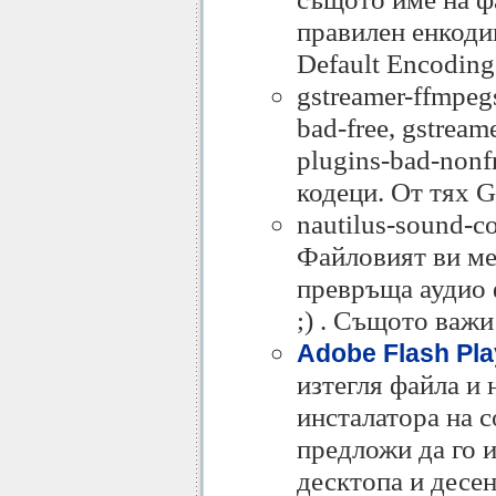
правилен енкодин
Default Encoding
gstreamer-ffmpegs
bad-free, gstream
plugins-bad-nonfr
кодеци. От тях 
nautilus-sound-co
Файловият ви ме
превръща аудио 
;) . Същото важи
Adobe Flash Pla
изтегля файла и 
инсталатора на с
предложи да го и
десктопа и десен