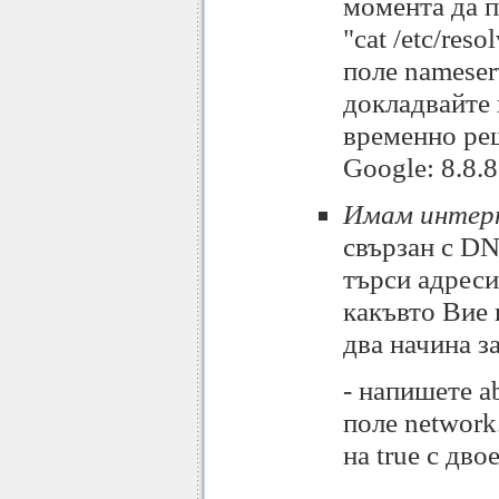
момента да 
"cat /etc/res
поле nameser
докладвайте 
временно ре
Google: 8.8.8.
Имам интерн
свързан с DN
търси адреси
какъвто Вие
два начина з
- напишете ab
поле network
на true с дво