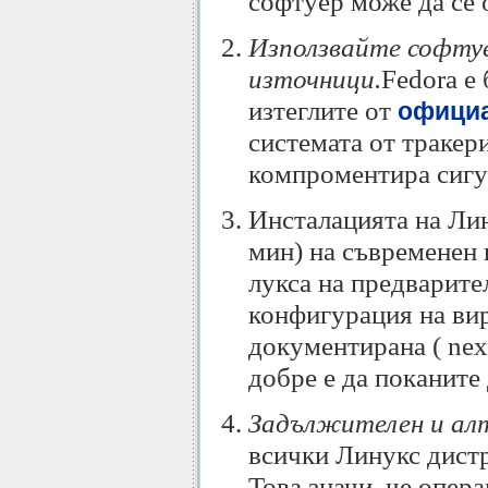
софтуер може да се 
Използвайте софту
източници.
Fedora е
изтеглите от
официа
системата от тракер
компроментира сигу
Инсталацията на Лин
мин) на съвременен 
лукса на предварите
конфигурация на вир
документирана ( next.
добре е да поканите 
Задължителен и алт
всички Линукс дистр
Това значи, че опер