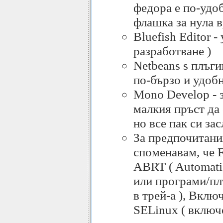
федора е по-удоб
флашка за нула в
Bluefish Editor -
разработване )
Netbeans s плъги
по-бързо и удобн
Mono Develop - з
малкия пръст да
но все пак си за
За предпочитани
споменавам, че F
ABRT ( Automati
или програми/пл
в трей-а ), Вклю
SELinux ( включе