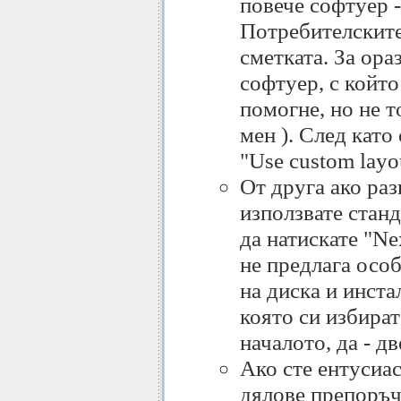
повече софтуер 
Потребителските 
сметката. За ора
софтуер, с който
помогне, но не т
мен ). След като
"Use custom layo
От друга ако раз
използвате стан
да натискате "Ne
не предлага осо
на диска и инста
която си избират
началото, да - д
Ако сте ентусиас
дялове препоръчв