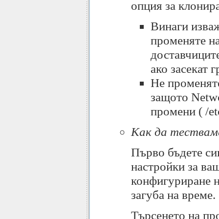
опция за клонир
Винаги изва
променяте н
доставчиците
ако засекат 
Не променят
защото Netwo
промени ( /et
Как да тествам
Първо бъдете сиг
настройки за ва
конфигуриране н
загуба на време.
Търсенето на про