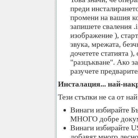
преди инсталирането
промени на вашия ко
запишете сваления .
изображение ), стар
звука, мрежата, безч
дочетете статията ),
"разцъкване". Ако з
разучете предварите
Инсталация... най-нак
Тези стъпки не са от най
Винаги избирайте Бъ
МНОГО добре доку
Винаги избирайте US
добавят много лесно,