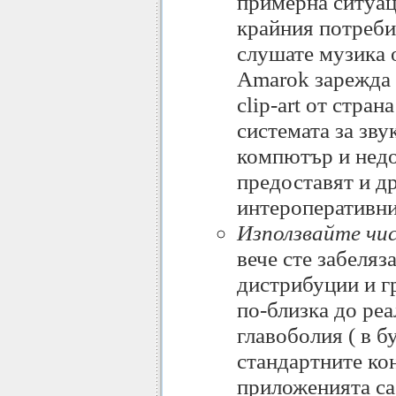
примерна ситуац
крайния потреби
слушате музика о
Amarok зарежда 
clip-art от стран
системата за звук
компютър и недо
предоставят и др
интероперативни
Използвайте чи
вече сте забеляз
дистрибуции и г
по-близка до реа
главоболия ( в б
стандартните кон
приложенията са