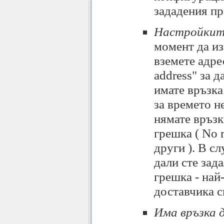
зададения пр
Настройките
момент да изп
вземете адре
address" за 
имате връзка
за времето н
нямате връзк
грешка ( No r
други ). В с
дали сте зад
грешка - най
доставчика с
Има връзка 