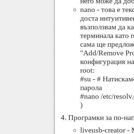
него може да доб
nano - това е те
доста интуитиве
възползвам да ка
терминала като r
сама ще предложи
"Add/Remove Pro
конфигурация на 
root:
#su - # Натиска
парола
#nano /etc/resol
)
Програмки за по-на
liveusb-creator 