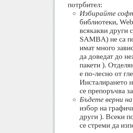
потрбител:
Избирайте софт
библиотеки, Web 
всякакви други 
SAMBA) не са по
имат много зави
да доведат до н
пакети ). Отделя
е по-лесно от гл
Инсталирането н
се препоръчва з
Бъдете верни на
избор на графи
други ). Всеки п
се стреми да из