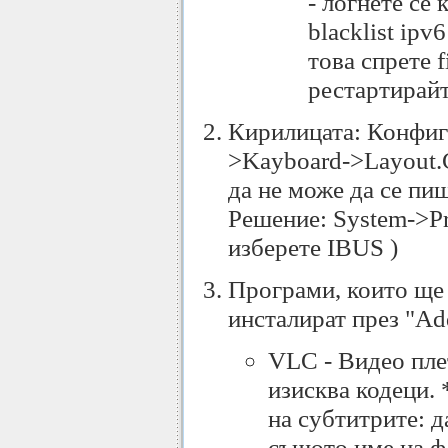
- логнете се 
blacklist ipv
това спрете f
рестартирайт
Кирилицата: Конфигу
>Kayboard->Layout.
да не може да се пиш
Решение: System->Pre
изберете IBUS )
Програми, които ще 
инсталират през "A
VLC - Видео пле
изисква кодеци.
на субтитрите: д
същото име на фа