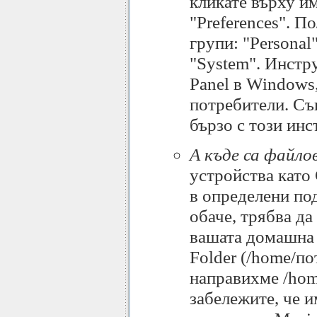
кликате върху им
"Preferences". П
групи: "Personal"
"System". Инстр
Panel в Windows,
потребители. Съ
бързо с този инс
А къде са файло
устройства като 
в определени под
обаче, трябва да
вашата домашна 
Folder (/home/по
направихме /hom
забележите, че и