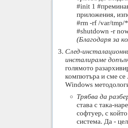
#init 1 #премина
приложения, изп
#rm -rf /var/tmp
#shutdown -r no
(Благодаря за 
След-инсталационни 
инсталираме допъл
голямото разархивир
компютъра и сме се 
Windows методология
Трябва да разбе
става с така-на
софтуер, с койт
система. Да - ц