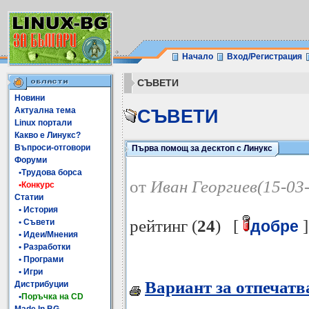
Начало
Вход/Регистрация
СЪВЕТИ
Новини
Актуална тема
СЪВЕТИ
Linux портали
Какво е Линукс?
Въпроси-отговори
Първа помощ за десктоп с Линукс
Форуми
•Трудова борса
от
Иван Георгиев(15-03
•Конкурс
Статии
• История
рейтинг (
24
) [
]
• Съвети
добре
• Идеи/Мнения
• Разработки
• Програми
• Игри
Вариант за отпечатв
Дистрибуции
•
Поръчка на CD