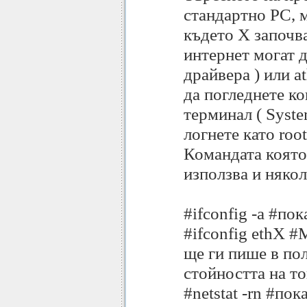
стандартно PC, м
където X започва
интернет могат д
драйвера ) или a
да погледнете ко
терминал ( Syste
логнете като root
Командата която 
използва и няко
#ifconfig -a #по
#ifconfig ethX #М
ще ги пише в пол
стойността на то
#netstat -rn #по