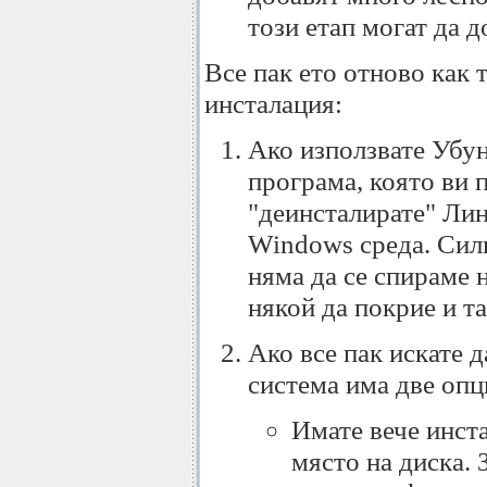
този етап могат да 
Все пак ето отново как 
инсталация:
Ако използвате Убун
програма, която ви 
"деинсталирате" Лин
Windows среда. Силн
няма да се спираме н
някой да покрие и та
Ако все пак искате 
система има две опц
Имате вече инст
място на диска.