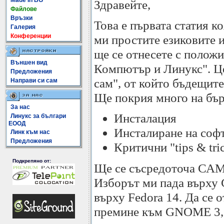
Made In BG
Здравейте,
Файлове
Връзки
Това е първата статия к
Галерия
Конференции
ми простите езиковите и
ще се отнесете с полож
Външен вид
Компютър и Линукс". Цел
Предложения
сам", от който бъдещите
Направи си сам
Ще покрия много на бър
За нас
Инсталация
Линукс за българи
ЕООД
Инсталиране на соф
Линк към нас
Предложения
Критични "tips & tri
Подкрепяно от:
Ще се съсредоточа САМО
Изборът ми пада върху
върху Fedora 14. Да се о
премине към GNOME 3, т