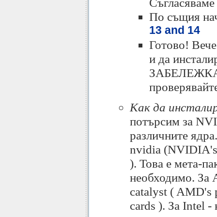
Съгласяваме 
По същия на
13 and 14
Готово! Вече
и да инстали
ЗАБЕЛЕЖКА: 
проверявайте
Как да инстали
потърсим за NVI
различните ядра.
nvidia (NVIDIA's 
). Това е мета-п
необходимо. За A
catalyst ( AMD's 
cards ). За Intel