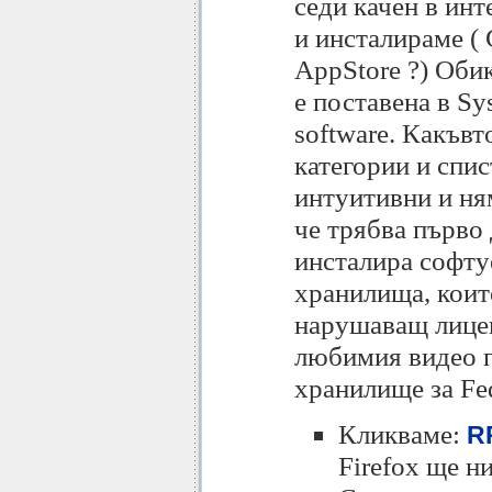
седи качен в инт
и инсталираме ( 
AppStore ?) Оби
е поставена в Sy
software. Какъвт
категории и спи
интуитивни и ням
че трябва първо 
инсталира софтуе
хранилища, коит
нарушаващ лицен
любимия видео п
хранилище за Fe
Кликваме:
RP
Firefox ще н