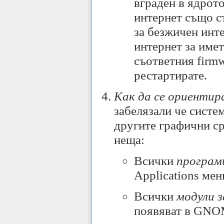
вграден в ядрот
интернет също с
за безжичен инте
интернет за имет
съответния firm
рестартирате.
Как да се ориентир
забелязали че систе
другите графични ср
неща:
Всички
програм
Applications мен
Всички
модули 
появяват в GNOM