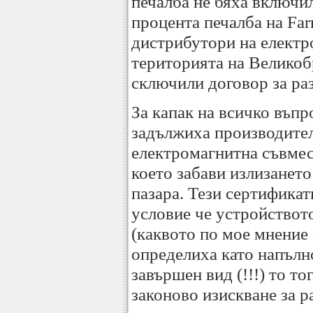
печалба не бяха включи
процента печалба на Far
дистрибутори на електр
територията на Великоб
сключили договор за ра
За капак на всичко въп
задължиха производител
електромагнитна съвмес
което забави излизанет
пазара. Тези сертификат
условие че устройствот
(каквото по мое мнение 
определиха като напъл
завършен вид (!!!) то т
законово изискване за р