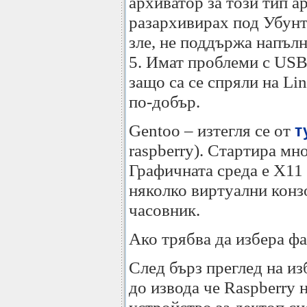
архиватор за този тип а
разархивирах под Убунту
зле, не поддържа напъл
5. Имат проблеми с USB
защо са се спряли на Lin
по-добър.
Gentoo – изтегля се от
т
raspberry). Стартира мно
Графичната среда е X11 
няколко виртуални конз
часовник.
Ако трябва да избера фа
След бърз преглед на и
до извода че Raspberry 