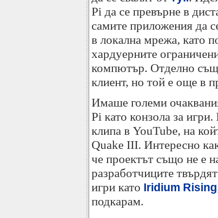
Pi да се превърне в дис
самите приложения да се
в локална мрежа, като п
хардуерните ограничени
компютър. Отделно същ
клиент, но той е още в п
Имаше големи очаквания
Pi като конзола за игри
клипа в YouTube, на кой
Quake III. Интересно ка
че проектът също не е 
разработчиците твърдят
игри като
Iridium Rising
подкарам.