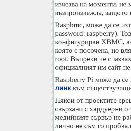
изчезва на моменти, не 
възпроизвежда, защото 
Raspbmc, може да се из
password: raspberry). То
конфигуриран XBMC, аз 
която е посочена, но вляз
root. Въпреки че спазва
официалният им сайт н
Raspberry Pi може да се 
към съществуващи
линк
Някои от проектите сре
свързани с хардуерни о
медийният сървър не раб
лично не съм го пробвал