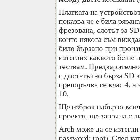
Платката на устройствот
показва че е била рязан
фрезована, слотът за SD
които някога съм виждал
било бързано при произ
изтеглих каквото беше н
тествам. Предварително
с достатъчно бърза SD к
препоръчва се клас 4, а
10.
Ще изброя набързо всичк
проекти, ще започна с 
Arch може да се изтегли
password: root). След к