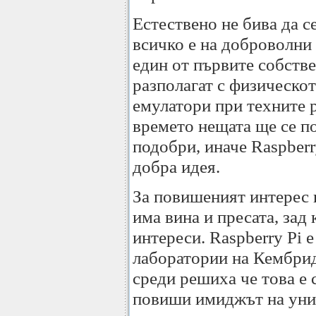
Естествено не бива да с
всичко е на доброволни 
един от първите собстве
разполагат с физическо
емулатори при техните 
времето нещата ще се п
подобри, иначе Raspberr
добра идея.
За повишеният интерес 
има вина и пресата, зад
интереси. Raspberry Pi 
лаборатории на Кембрид
среди решиха че това е 
повиши имиджът на уни