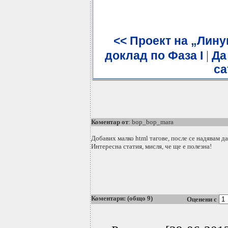
<< Проект на „Лину
|
доклад по Фаза I
Да
са
Коментар от
: bop_bop_mara
Добавих малко html тагове, после се надявам да
Интересна статия, мисля, че ще е полезна!
Коментари: (общо 9)
Оценени с