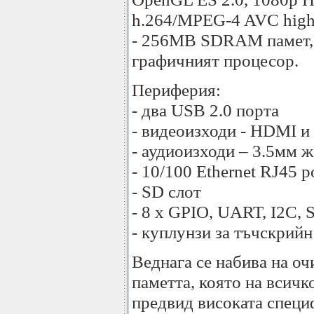
h.264/MPEG-4 AVC high-p
- 256MB SDRAM памет, к
графичният процесор.
Периферия:
- два USB 2.0 порта
- видеоизходи - HDMI и 
- аудиоизходи – 3.5мм 
- 10/100 Ethernet RJ45 p
- SD слот
- 8 х GPIO, UART, I2C, 
- куплунзи за тъчскрий
Веднага се набива на о
паметта, която на всичк
предвид високата специ