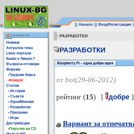
Начало
Вход/Регистрация
РАЗРАБОТКИ
Новини
Актуална тема
РАЗРАБОТКИ
Linux портали
Какво е Линукс?
Raspberry Pi – една добра идея
Въпроси-отговори
Форуми
•Трудова борса
от
bot(29-06-2012)
•Конкурс
Статии
• История
рейтинг (
15
) [
]
добре
• Съвети
• Идеи/Мнения
• Разработки
• Програми
• Игри
Вариант за отпечатв
Дистрибуции
•
Поръчка на CD