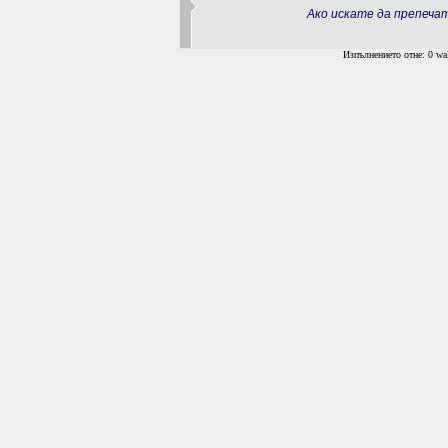
Ако искате да препеч
Изпълнението отне: 0 wal