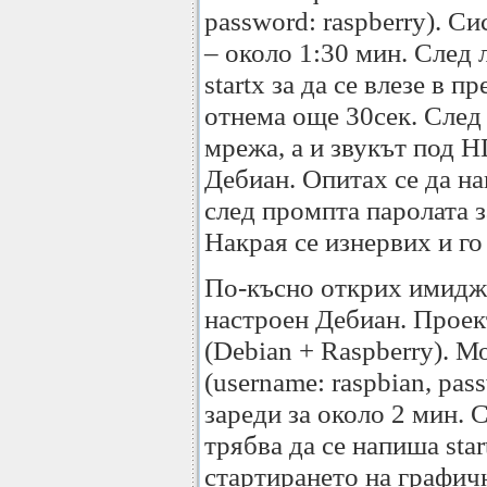
password: raspberry). С
– около 1:30 мин. След 
startx за да се влезе в 
отнема още 30сек. След
мрежа, а и звукът под 
Дебиан. Опитах се да н
след промпта паролата з
Накрая се изнервих и го
По-късно открих имидж
настроен Дебиан. Проек
(Debian + Raspberry). М
(username: raspbian, pas
зареди за около 2 мин. 
трябва да се напиша sta
стартирането на графич