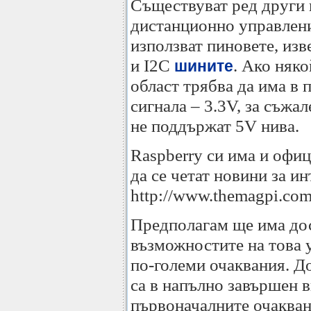
Съществуват ред други п
дистанционно управление
използват пиновете, изве
и I2C
. Ако няко
шините
област трябва да има в 
сигнала – 3.3V, за съжа
не поддържат 5V нива.
Raspberry си има и офи
да се четат новини за и
http://www.themagpi.com
Предполагам ще има дос
възможностите на това 
по-големи очаквания. Д
са в напълно завършен в
първоначалните очакван