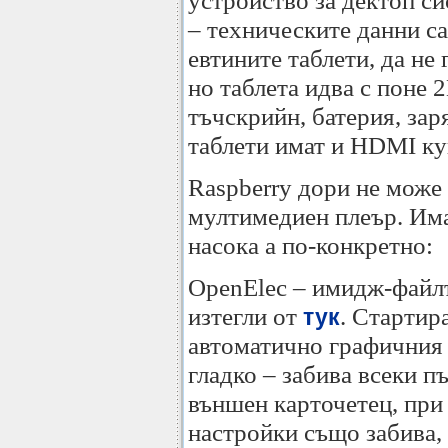
устройство за дектоп с
– техническите данни са 
евтините таблети, да не 
но таблета идва с поне 
тъчскрийн, батерия, зар
таблети имат и HDMI ку
Raspberry дори не може 
мултимедиен плеър. Има
насока а по-конкретно:
OpenElec – имидж-файлъ
изтегли от
. Стартир
тук
автоматично графичния 
гладко – забива всеки п
външен карточетец, при
настройки също забива,