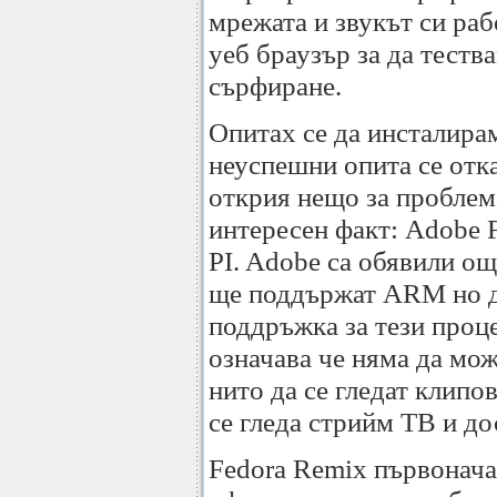
мрежата и звукът си ра
уеб браузър за да теств
сърфиране.
Опитах се да инсталира
неуспешни опита се отка
открия нещо за проблема
интересен факт: Adobe 
PI. Adobe са обявили ощ
ще поддържат ARM но д
поддръжка за тези проц
означава че няма да може
нито да се гледат клипо
се гледа стрийм ТВ и до
Fedora Remix първонача