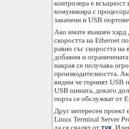
контролера е всъщност 
комуникира с процесора
закачени и USB портове
Ако имате външен хард 
скоростта на Ethernet п
равно със скоростта на 
добавим и ограниченат
накрая се получава огро
производителността. А
видим че горният USB п
USB шината, докато долн
порта се обслужват от E
Друг интересен проект 
Linux Terminal Server Pro
да се свалят от
. Иде
тук