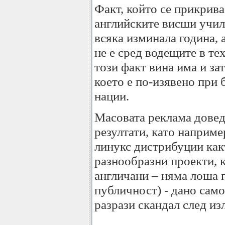
Факт, който се прикрива
английските висши учил
всяка изминала година, 
не е сред водещите в т
този факт вина има и за
което е по-изявено при 
нации.
Масовата реклама довед
резултати, като наприме
линукс дистрибуции какт
разнообразни проекти, к
англичани – няма лоша 
публичност) - дано само
разрази скандал след из