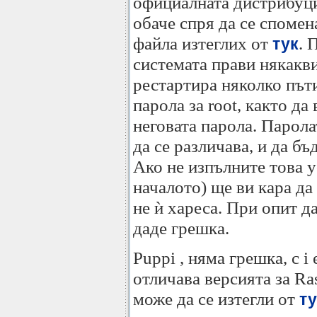
официалната дистрибуция
обаче спря да се спомен
файла изтеглих от
. 
тук
системата прави някакв
рестартира няколко пъти
парола за root, както да
неговата парола. Парола
да се различава, и да бъ
Ако не изпълните това у
началото) ще ви кара да
не ѝ хареса. При опит д
даде грешка.
Puppi , няма грешка, с i 
отличава версията за Ra
може да се изтегли от
ту