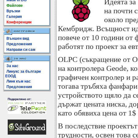
Идеята за
Made In BG
Файлове
на почти 
Връзки
Галерия
около пре
Конференции
Кембридж. Всъщност иде
повече от 10 години от
Външен вид
Предложения
работят по проект за ев
Направи си сам
OLPC (съкращение от One
За нас
на контролера Geode, к
Линукс за българи
графичен контролер и р
ЕООД
Линк към нас
тогава тръбяха фанфари
Предложения
устройството щяло да се
Подкрепяно от:
държат цената ниска, д
като обявиха цена от 1$
В последствие проектът
трудности, освен това се