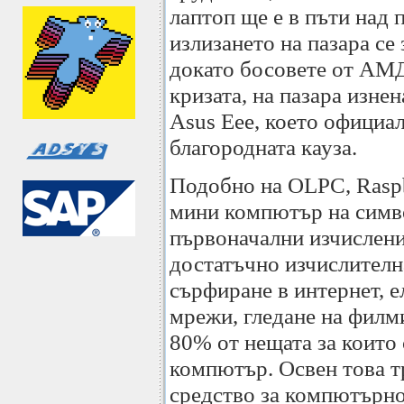
лаптоп ще е в пъти над 
излизането на пазара се 
докато босовете от АМД
кризата, на пазара изне
Asus Eee, което официа
благородната кауза.
Подобно на OLPC, Raspb
мини компютър на симво
първоначални изчислени
достатъчно изчислителн
сърфиране в интернет, 
мрежи, гледане на филм
80% от нещата за които
компютър. Освен това т
средство за компютърно