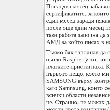
Последва месец забавян
сертификатите, за които
един месец заради няка
после още един месец по
тази работа започна да 
АМД за който писах в н
Тъкмо бях започнал да 
около Raspberry-то, ког
платките пристигнаха. 
първото нещо, което ми
SAMSUNG върху контрол
като Samnsung, които се
всички области независ
не. Странно, не можах д
между двете компании (