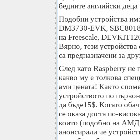
бедните английски деца (
Подобни устройства има 
DM3730-EVK, SBC8018 н
на Freescale, DEVKIT12
Вярно, тези устройства 
са предназначени за дру
След като Raspberry не
какво му е толкова спец
ами цената! Както споме
устройството по първон
да бъде15$. Когато обач
се оказа доста по-висок
които (подобно на АМД
анонсирали че устройст