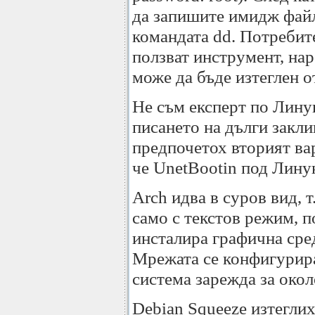
да запишите имидж файл
командата dd. Потребит
ползват инструмент, на
може да бъде изтеглен 
Не съм експерт по Линук
писането на дълги закли
предпочетох вторият ва
че UnetBootin под Лину
Arch идва в суров вид, т
само с текстов режим, п
инсталира графична сре
Мрежата се конфигурира
система зарежда за окол
Debian Squeeze изтегли