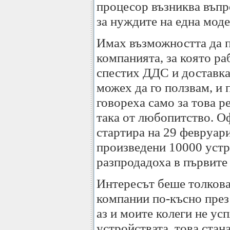
процесор възниква въпр
за нуждите на една мод
Имах възможността да п
компанията, за която ра
спестих ДДС и доставкат
можех да го ползвам, и 
говореха само за това ре
така от любопитство. 
стартира на 29 февруар
произведени 10000 устр
разпродадоха в първите 
Интересът беше толкова 
компании по-късно през
аз и моите колеги не ус
устройствата, това стан