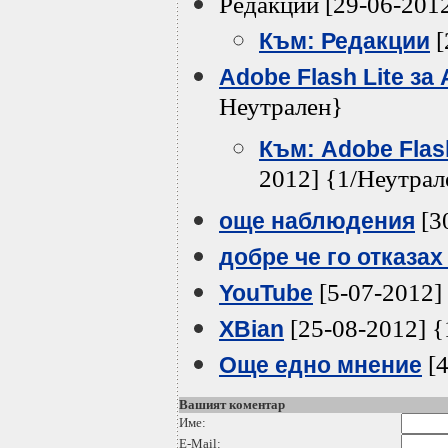
Редакции [29-06-201
[
Към: Редакции
Adobe Flash Lite за
Неутрален}
Към: Adobe Flas
2012] {1/Неутрал
[3
още наблюдения
добре че го отказах 
[5-07-2012]
YouTube
[25-08-2012] {
XBian
[4
Още едно мнение
Вашият коментар
Име:
E-Mail: