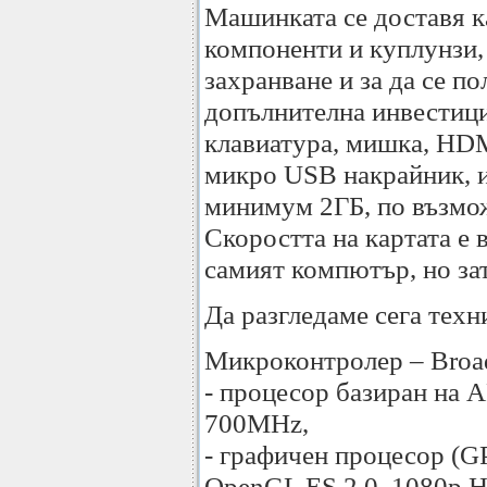
Машинката се доставя к
компоненти и куплунзи,
захранване и за да се п
допълнителна инвестици
клавиатура, мишка, HDM
микро USB накрайник, и
минимум 2ГБ, по възмож
Скоростта на картата е 
самият компютър, но зат
Да разгледаме сега техн
Микроконтролер – Bro
- процесор базиран на
700MHz,
- графичен процесор (G
OpenGL ES 2.0, 1080p HD