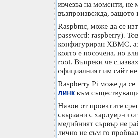
изчезва на моменти, не 
възпроизвежда, защото 
Raspbmc, може да се из
password: raspberry). То
конфигуриран XBMC, аз 
която е посочена, но вляз
root. Въпреки че спазва
официалният им сайт н
Raspberry Pi може да се 
към съществуващи
линк
Някои от проектите сре
свързани с хардуерни о
медийният сървър не раб
лично не съм го пробвал