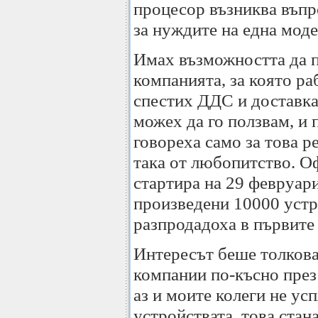
процесор възниква въпр
за нуждите на една мод
Имах възможността да п
компанията, за която ра
спестих ДДС и доставкат
можех да го ползвам, и 
говореха само за това ре
така от любопитство. 
стартира на 29 февруар
произведени 10000 устр
разпродадоха в първите 
Интересът беше толкова 
компании по-късно през
аз и моите колеги не ус
устройствата, това стан