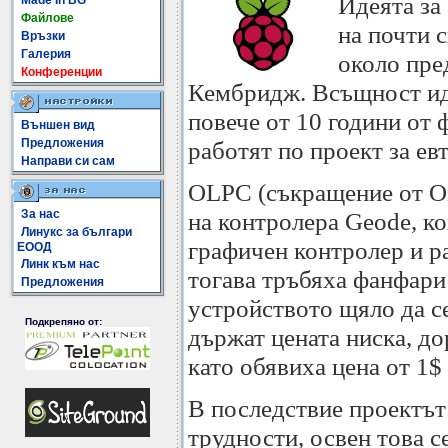
Идеята за
Made In BG
Файлове
на почти 
Връзки
Галерия
около пре
Конференции
Кембридж. Всъщност иде
повече от 10 години от
Външен вид
Предложения
работят по проект за ев
Направи си сам
OLPC (съкращение от One
За нас
на контролера Geode, к
Линукс за българи
графичен контролер и р
ЕООД
Линк към нас
тогава тръбяха фанфари
Предложения
устройството щяло да се
Подкрепяно от:
държат цената ниска, д
като обявиха цена от 1$
В последствие проектът
трудности, освен това се