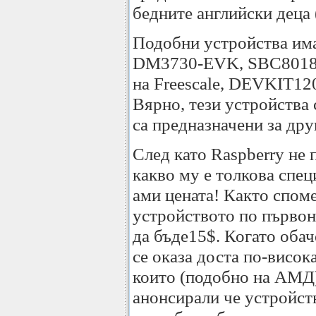
бедните английски деца (
Подобни устройства има 
DM3730-EVK, SBC8018 н
на Freescale, DEVKIT12
Вярно, тези устройства 
са предназначени за дру
След като Raspberry не
какво му е толкова спец
ами цената! Както споме
устройството по първон
да бъде15$. Когато обач
се оказа доста по-висок
които (подобно на АМД
анонсирали че устройст