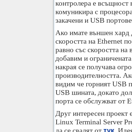
контролера е всъщност 
комуникира с процесора
закачени и USB портове
Ако имате външен хард 
скоростта на Ethernet п
равно със скоростта на 
добавим и ограниченат
накрая се получава огро
производителността. А
видим че горният USB п
USB шината, докато долн
порта се обслужват от E
Друг интересен проект 
Linux Terminal Server Pro
да се свалят от
. Иде
тук