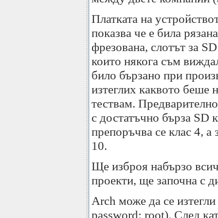
Платката на устройствот
показва че е била рязан
фрезована, слотът за SD
които някога съм виждал
било бързано при произ
изтеглих каквото беше н
тествам. Предварително
с достатъчно бърза SD к
препоръчва се клас 4, а
10.
Ще изброя набързо всичк
проекти, ще започна с 
Arch може да се изтегли
password: root). След к