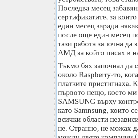
Последва месец забавян
сертификатите, за които
един месец заради няка
после още един месец по
тази работа започна да 
АМД за който писах в н
Тъкмо бях започнал да 
около Raspberry-то, ког
платките пристигнаха. 
първото нещо, което ми
SAMSUNG върху контрол
като Samnsung, които се
всички области независ
не. Странно, не можах д
между двете компании (