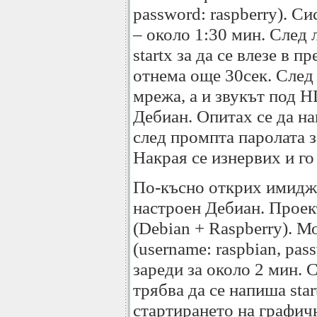
password: raspberry). С
– около 1:30 мин. След 
startx за да се влезе в 
отнема още 30сек. След
мрежа, а и звукът под 
Дебиан. Опитах се да н
след промпта паролата з
Накрая се изнервих и го
По-късно открих имидж
настроен Дебиан. Проек
(Debian + Raspberry). М
(username: raspbian, pas
зареди за около 2 мин. 
трябва да се напиша sta
стартирането на графич