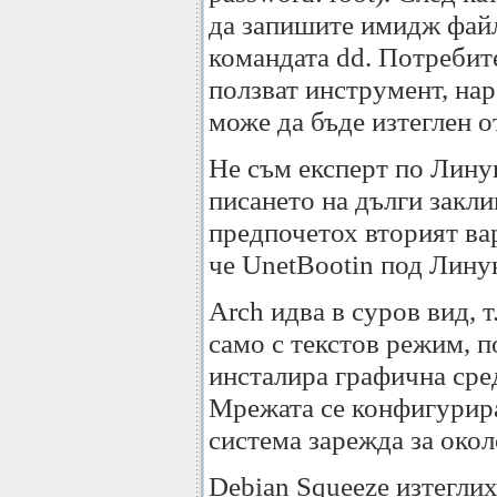
да запишите имидж файл
командата dd. Потребит
ползват инструмент, на
може да бъде изтеглен 
Не съм експерт по Линук
писането на дълги закли
предпочетох вторият ва
че UnetBootin под Лину
Arch идва в суров вид, т
само с текстов режим, п
инсталира графична сре
Мрежата се конфигурира
система зарежда за окол
Debian Squeeze изтегли