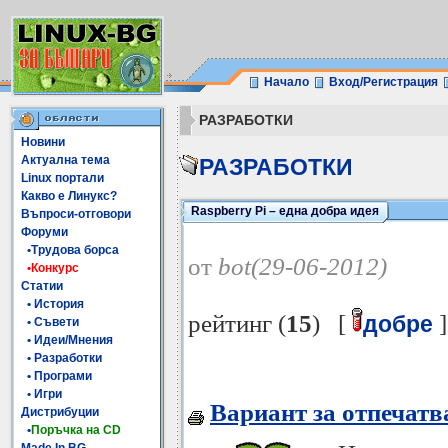
Начало
Вход/Регистрация
РАЗРАБОТКИ
Новини
Актуална тема
РАЗРАБОТКИ
Linux портали
Какво е Линукс?
Raspberry Pi – една добра идея
Въпроси-отговори
Форуми
•Трудова борса
от
bot(29-06-2012)
•Конкурс
Статии
• История
рейтинг (
15
) [
]
добре
• Съвети
• Идеи/Мнения
• Разработки
• Програми
• Игри
Вариант за отпечатв
Дистрибуции
•
Поръчка на CD