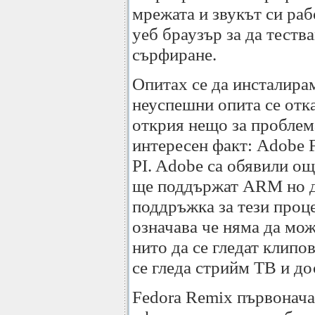
мрежата и звукът си ра
уеб браузър за да теств
сърфиране.
Опитах се да инсталира
неуспешни опита се отка
открия нещо за проблема
интересен факт: Adobe 
PI. Adobe са обявили ощ
ще поддържат ARM но д
поддръжка за тези проц
означава че няма да може
нито да се гледат клипо
се гледа стрийм ТВ и до
Fedora Remix първонача