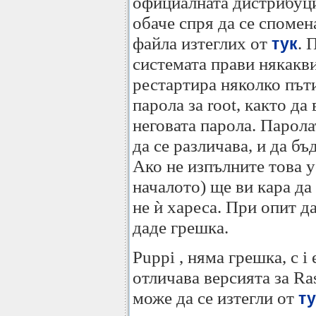
официалната дистрибуция
обаче спря да се спомен
файла изтеглих от
. 
тук
системата прави някакв
рестартира няколко пъти
парола за root, както да
неговата парола. Парола
да се различава, и да бъ
Ако не изпълните това у
началото) ще ви кара да
не ѝ хареса. При опит д
даде грешка.
Puppi , няма грешка, с i 
отличава версията за Ra
може да се изтегли от
ту