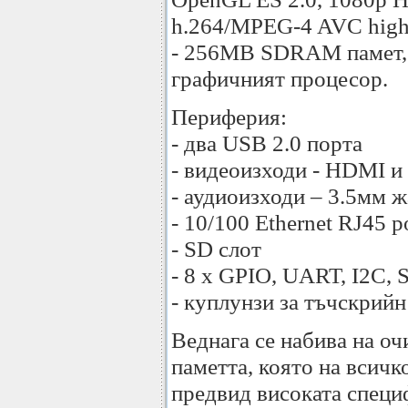
h.264/MPEG-4 AVC high-p
- 256MB SDRAM памет, к
графичният процесор.
Периферия:
- два USB 2.0 порта
- видеоизходи - HDMI и 
- аудиоизходи – 3.5мм 
- 10/100 Ethernet RJ45 p
- SD слот
- 8 х GPIO, UART, I2C, 
- куплунзи за тъчскрий
Веднага се набива на о
паметта, която на всичк
предвид високата специ