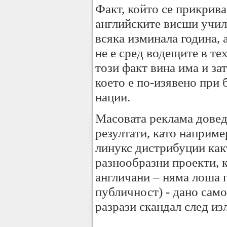
Факт, който се прикрива
английските висши учил
всяка изминала година, 
не е сред водещите в т
този факт вина има и за
което е по-изявено при 
нации.
Масовата реклама довед
резултати, като наприме
линукс дистрибуции какт
разнообразни проекти, к
англичани – няма лоша 
публичност) - дано само
разрази скандал след из