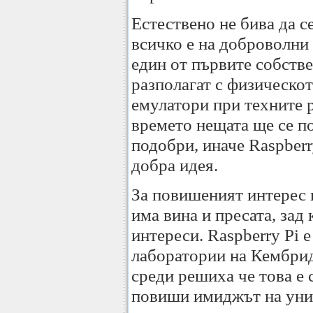
Естествено не бива да с
всичко е на доброволни 
един от първите собстве
разполагат с физическо
емулатори при техните 
времето нещата ще се п
подобри, иначе Raspberr
добра идея.
За повишеният интерес 
има вина и пресата, зад
интереси. Raspberry Pi 
лаборатории на Кембрид
среди решиха че това е 
повиши имиджът на уни