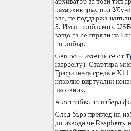
архиватор за този тип а
разархивирах под Убунту
зле, не поддържа напъл
5. Имат проблеми с USB
защо са се спряли на Lin
по-добър.
Gentoo – изтегля се от
т
raspberry). Стартира мно
Графичната среда е X11 
няколко виртуални конз
часовник.
Ако трябва да избера фа
След бърз преглед на и
до извода че Raspberry 