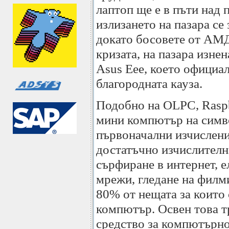
лаптоп ще е в пъти над 
излизането на пазара се 
докато босовете от АМД
кризата, на пазара изне
Asus Eee, което официа
благородната кауза.
Подобно на OLPC, Raspb
мини компютър на симво
първоначални изчислени
достатъчно изчислителн
сърфиране в интернет, 
мрежи, гледане на филм
80% от нещата за които
компютър. Освен това т
средство за компютърно