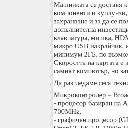
Машинката се доставя к
компоненти и куплунзи,
захранване и за да се п
допълнителна инвестици
клавиатура, мишка, HDM
микро USB накрайник, и
минимум 2ГБ, по възмож
Скоростта на картата е 
самият компютър, но зат
Да разгледаме сега техн
Микроконтролер – Bro
- процесор базиран на
700MHz,
- графичен процесор (G
OpenGL ES 2.0, 1080p HD