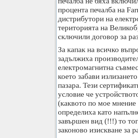
печалба не бяха включи
процента печалба на Far
дистрибутори на електр
територията на Великоб
сключили договор за ра
За капак на всичко въп
задължиха производител
електромагнитна съвмес
което забави излизанет
пазара. Тези сертификат
условие че устройствот
(каквото по мое мнение 
определиха като напъл
завършен вид (!!!) то т
законово изискване за р