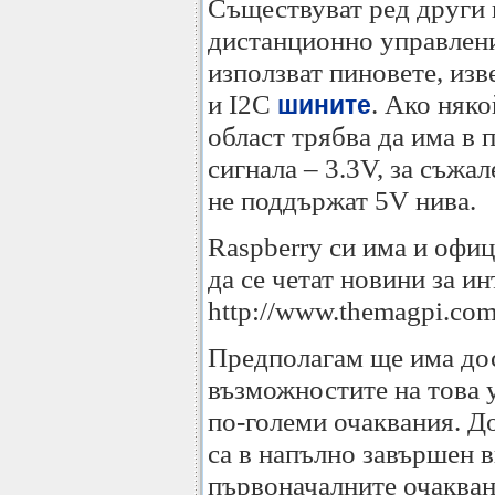
Съществуват ред други п
дистанционно управление
използват пиновете, изве
и I2C
. Ако няко
шините
област трябва да има в 
сигнала – 3.3V, за съжа
не поддържат 5V нива.
Raspberry си има и офи
да се четат новини за и
http://www.themagpi.com
Предполагам ще има дос
възможностите на това 
по-големи очаквания. Д
са в напълно завършен в
първоначалните очакван