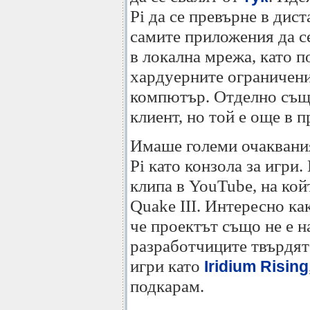
Pi да се превърне в дис
самите приложения да се
в локална мрежа, като п
хардуерните ограничени
компютър. Отделно същ
клиент, но той е още в п
Имаше големи очаквания
Pi като конзола за игри
клипа в YouTube, на кой
Quake III. Интересно ка
че проектът също не е 
разработчиците твърдят
игри като
Iridium Rising
подкарам.