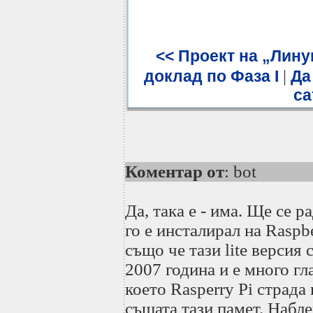
<< Проект на „Лину
|
доклад по Фаза I
Да
са
Коментар от
: bot
Да, така е - има. Ще се р
го е инсталирал на Raspbe
също че тази lite версия 
2007 година и е много гл
което Rasperry Pi страда
същата тази памет. Набле