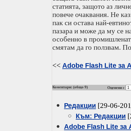
статията, защото аз личн
повече очаквания. Не каз
пак си остава най-евтино
пазара и може да му се 
особенно в промишлената
смятам да го ползвам. П
<<
Adobe Flash Lite за
Коментари: (общо 9)
Оценени с
[29-06-201
Редакции
[
Към: Редакции
Adobe Flash Lite за