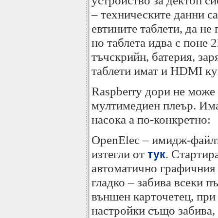
устройство за дектоп с
– техническите данни са 
евтините таблети, да не 
но таблета идва с поне 
тъчскрийн, батерия, зар
таблети имат и HDMI ку
Raspberry дори не може 
мултимедиен плеър. Има
насока а по-конкретно:
OpenElec – имидж-файлъ
изтегли от
. Стартир
тук
автоматично графичния 
гладко – забива всеки п
външен карточетец, при
настройки също забива,