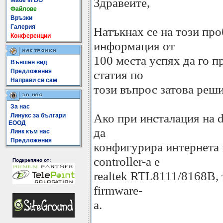
Здравейте,
Made In BG
Файлове
Връзки
Галерия
Натъкнах се на този про
Конференции
информация от
100 места успях да го п
Външен вид
Предложения
статия по
Направи си сам
този въпрос затова реш
За нас
Ако при инсталация на d
Линукс за българи
ЕООД
да
Линк към нас
Предложения
конфигурира интернета ви
controller-a е
Подкрепяно от:
realtek RTL8111/8168B, 
firmware-
a.