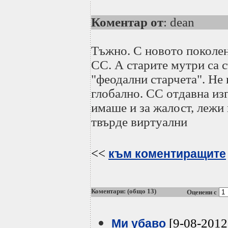
Коментар от
: dean
Тъжно. С новото поколен
СС. А старите мутри са 
"феодални старчета". Не 
глобално. СС отдавна из
имаше и за жалост, лежи 
твърде виртуални
<<
към коментиращите
Коментари: (общо 13)
Оценени с
[9-08-2012
Ми убаво