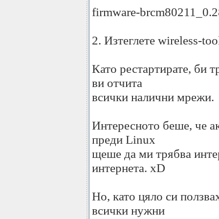
firmware-brcm80211_0.2
2. Изтеглете wireless-too
Като рестартирате, би т
ви отчита
всички налични мрежи.
Интересното беше, че а
преди Linux
щеше да ми трябва интер
интернета. xD
Но, като цяло си ползва
всички нужни