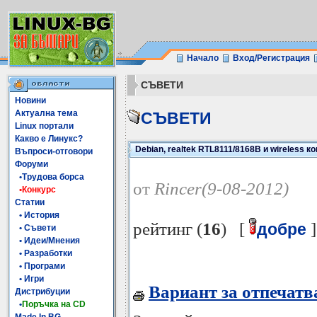
Начало
Вход/Регистрация
СЪВЕТИ
Новини
Актуална тема
СЪВЕТИ
Linux портали
Какво е Линукс?
Debian, realtek RTL8111/8168B и wireless 
Въпроси-отговори
Форуми
•Трудова борса
от
Rincer(9-08-2012)
•Конкурс
Статии
• История
рейтинг (
16
) [
]
добре
• Съвети
• Идеи/Мнения
• Разработки
• Програми
• Игри
Вариант за отпечатв
Дистрибуции
•
Поръчка на CD