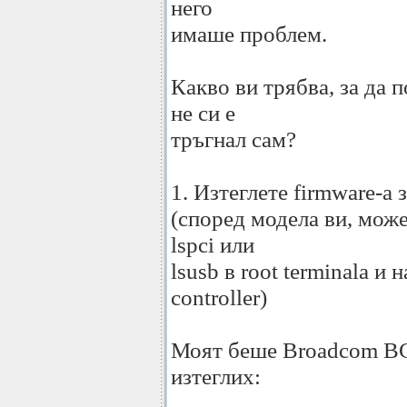
него
имаше проблем.
Какво ви трябва, за да п
не си е
тръгнал сам?
1. Изтеглете firmware-а з
(според модела ви, може
lspci или
lsusb в root terminala и
controller)
Моят беше Broadcom B
изтеглих: