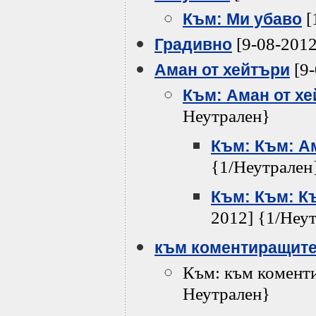
[
Към: Ми убаво
[9-08-2012
Градивно
[9-
Аман от хейтъри
Към: Аман от х
Неутрален}
Към: Към: А
{1/Неутрален
Към: Към: К
2012] {1/Неу
към коментиращит
Към: към коменти
Неутрален}