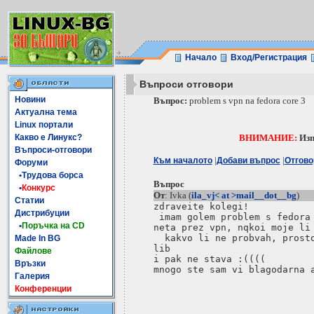
Начало
Вход/Регистрация
Въпроси отговори
Новини
Въпрос:
problem s vpn na fedora core 3
Актуална тема
Linux портали
Какво е Линукс?
ВНИМАНИЕ:
Изп
Въпроси-отговори
|
|
Към началото
Добави въпрос
Отгово
Форуми
•Трудова борса
Въпрос
•
Конкурс
От
: Ivka (
ila_vj< at >mail__dot__bg
)
Статии
zdraveite kolegi!

Дистрибуции
 imam golem problem s fedora 
•
Поръчка на CD
neta prez vpn, nqkoi moje li 
  kakvo li ne probvah, prosto
Made In BG
lib

Файлове
i pak ne stava :((((

Връзки
mnogo ste sam vi blagodarna a
Галерия
Конференции