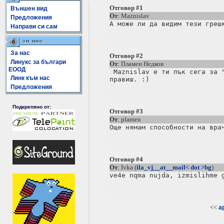
Отговор #1
Външен вид
От
: Maznislav
Предложения
Направи си сам
За нас
Отговор #2
Линукс за българи
От
: Пламен Недков
ЕООД
 Maznislav е ти пък сега за "
Линк към нас
Предложения
Подкрепяно от:
Отговор #3
От
: plamen
Отговор #4
От
: Ivka (
ila_vj__at__mail< dot >bg
)
<<
a