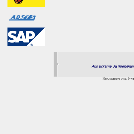
Ако искате да препеч
Изпълнението отне: 0 wal