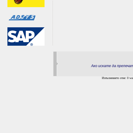
Ако искате да препеч
Изпълнението отне: 0 wal