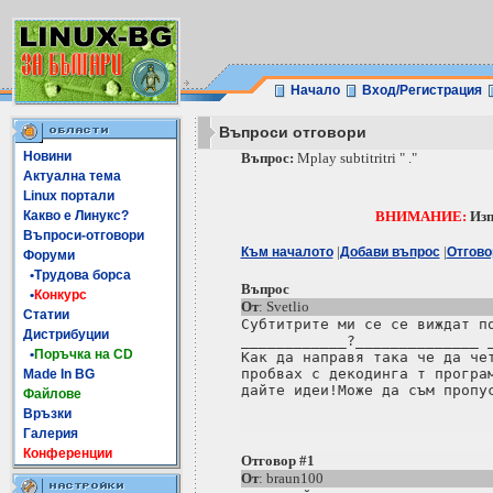
Начало
Вход/Регистрация
Въпроси отговори
Новини
Въпрос:
Mplay subtitritri " ."
Актуална тема
Linux портали
Какво е Линукс?
ВНИМАНИЕ:
Изп
Въпроси-отговори
|
|
Към началото
Добави въпрос
Отгово
Форуми
•Трудова борса
Въпрос
•
Конкурс
От
: Svetlio
Статии
Субтитрите ми се се виждат по
Дистрибуции
____________?______________ _
•
Поръчка на CD
Как да направя така че да чет
пробвах с декодинга т програм
Made In BG
Файлове
Връзки
Галерия
Конференции
Отговор #1
От
: braun100