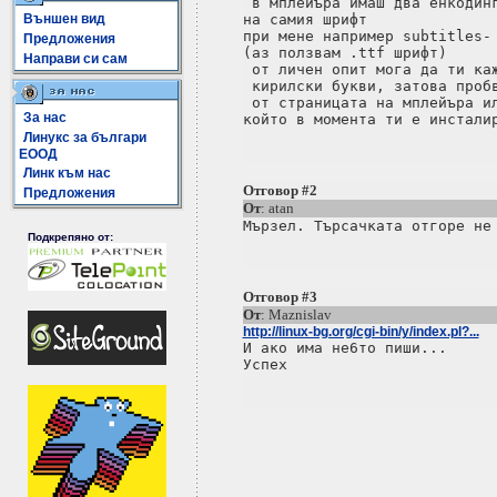
 в мплейъра имаш два енкодинг
Външен вид
на самия шрифт

при мене например subtitles- 
Предложения
(аз ползвам .ttf шрифт)

Направи си сам
 от личен опит мога да ти каж
 кирилски букви, затова пробв
 от страницата на мплейъра ил
За нас
Линукс за българи
ЕООД
Линк към нас
Отговор #2
Предложения
От
: atan
Подкрепяно от:
Отговор #3
От
: Maznislav
http://linux-bg.org/cgi-bin/y/index.pl?...

И ако има не6то пиши...
