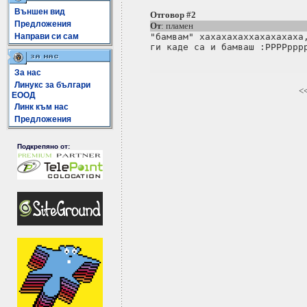
Външен вид
Отговор #2
Предложения
От
: пламен
Направи си сам
"бамвам" хахахахаххахахахаха,
За нас
Линукс за българи
<
ЕООД
Линк към нас
Предложения
Подкрепяно от: