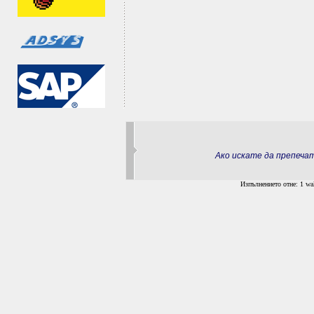
Ако искате да препеч
Изпълнението отне: 1 wal