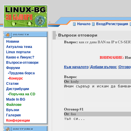
Начало
Вход/Регистрация
Въпроси отговори
Новини
Въпрос:
как се дава BAN на IP в CS-SE
Актуална тема
Linux портали
Какво е Линукс?
ВНИМАНИЕ:
Изп
Въпроси-отговори
|
|
Към началото
Добави въпрос
Отгово
Форуми
•Трудова борса
Въпрос
•
Конкурс
От
: kody
Статии
Имам сървър и искам да бамвам
Дистрибуции
•
Поръчка на CD
Made In BG
Файлове
Отговор #1
Връзки
От
: foo
Галерия
Конференции