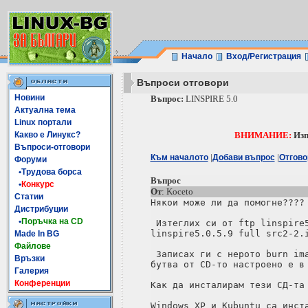
Начало
Вход/Регистрация
Въпроси отговори
Новини
Въпрос:
LINSPIRE 5.0
Актуална тема
Linux портали
Какво е Линукс?
ВНИМАНИЕ:
Изп
Въпроси-отговори
|
|
Към началото
Добави въпрос
Отгово
Форуми
•Трудова борса
Въпрос
•
Конкурс
От
: Koceto
Статии
Някои може ли да помогне????

Дистрибуции
•
Поръчка на CD
 Изтеглих си от ftp linspire5
linspire5.0.5.9 full src2-2.i
Made In BG
Файлове
 Записах ги с нерото burn ima
Връзки
бутва от CD-то настроено е в 
Галерия
Конференции
Как да инсталирам тези СД-та 
Windows XP и Kubuntu са инста