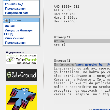
Външен вид
AMD 3000+ 512

Предложения
ATI 9550GE

Направи си сам
RAM ddr 768

Hard 1-120gb

За нас
Линукс за българи
ЕООД
Отговор #1
Линк към нас
От
: foo
Предложения
Подкрепяно от:
Отговор #2
От
: thewatcher (
anton_georgiev_bg __@_
Linspire-to go zabravi spored
go instaliram, no kakto po vr
sled prikluchvaneto i nemojah
Karai si na Kubuntu i Xp i ne
iskash Linux-a ti da prilicha
malko s nastroikite na sredat
prodaljish da opitvash  - izt
<<