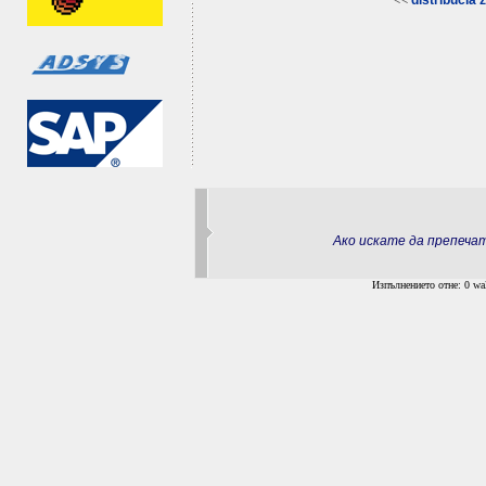
distribucia 
Ако искате да препеч
Изпълнението отне: 0 wal