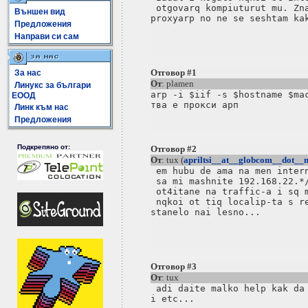
 otgovarq kompiuturut mu. Zna
Външен вид
proxyarp no ne se seshtam kak
Предложения
Направи си сам
Отговор #1
За нас
От
: plamen
Линукс за българи
arp -i $iif -s $hostname $mac
ЕООД
Линк към нас
Предложения
Подкрепяно от:
Отговор #2
От
: tux (
apriltsi__at__globcom__dot__n
 em hubu de ama na men intern
 sa mi mashnite 192.168.22.*/
 ot4itane na traffic-a i sq m
 nqkoi ot tiq localip-ta s re
stanelo nai lesno...

Отговор #3
От
: tux
 adi daite malko help kak da 
i etc...
