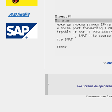
Отговор #4
От
: justme
 може да сложиш всички IP-та 
 и после port forwarding (DNA
 itpable -t nat -I POSTROUTIN
         -j SNAT --to-source 
 т.е SNAT

<<
com
Ако искате да препеч
Изпълнението отне: 0 wal