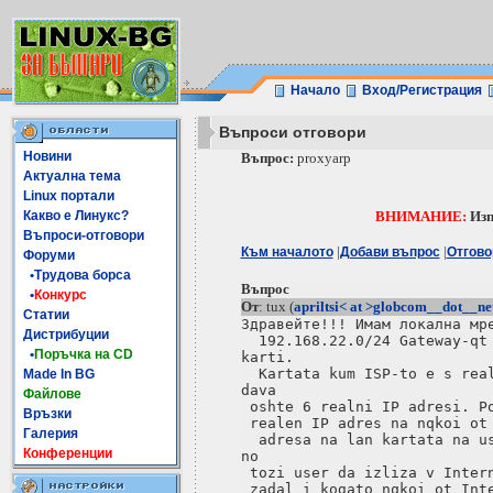
Начало
Вход/Регистрация
Въпроси отговори
Новини
Въпрос:
proxyarp
Актуална тема
Linux портали
Какво е Линукс?
ВНИМАНИЕ:
Изп
Въпроси-отговори
|
|
Към началото
Добави въпрос
Отгово
Форуми
•Трудова борса
Въпрос
•
Конкурс
От
: tux (
apriltsi< at >globcom__dot__ne
Статии
Здравейте!!! Имам локална мре
Дистрибуции
  192.168.22.0/24 Gateway-qt 
•
Поръчка на CD
karti.

  Kartata kum ISP-to e s real
Made In BG
dava

Файлове
 oshte 6 realni IP adresi. Po
Връзки
 realen IP adres na nqkoi ot 
Галерия
  adresa na lan kartata na us
Конференции
no

 tozi user da izliza v Intern
 zadal i kogato nqkoi ot Inte