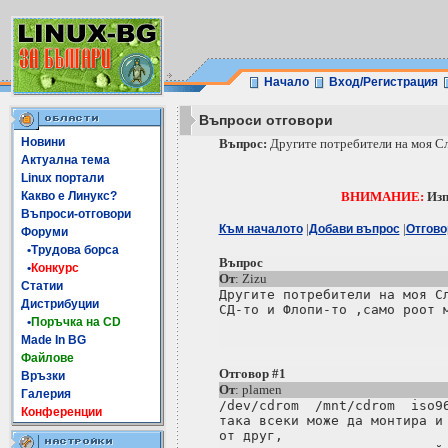
Начало
Вход/Регистрация
Въпроси отговори
Новини
Въпрос:
Другите потребители на моя Сла
Актуална тема
Linux портали
Какво е Линукс?
ВНИМАНИЕ:
Изп
Въпроси-отговори
|
|
Към началото
Добави въпрос
Отгово
Форуми
•Трудова борса
Въпрос
•
Конкурс
От
: Zizu
Статии
Другите потребители на моя Сл
Дистрибуции
•
Поръчка на CD
Made In BG
Файлове
Отговор #1
Връзки
От
: plamen
Галерия
/dev/cdrom  /mnt/cdrom  iso96
Конференции
така всеки може да монтира и 
от друг, 
