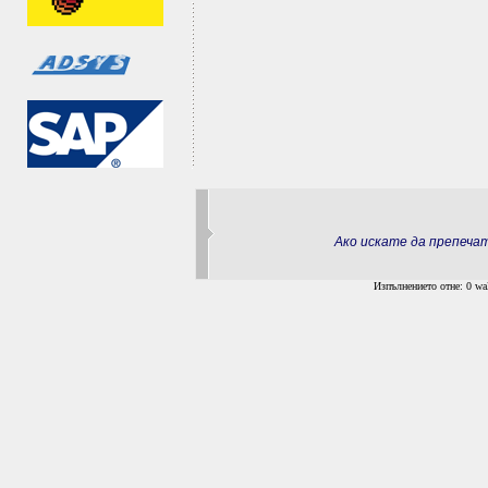
Ако искате да препеч
Изпълнението отне: 0 wal