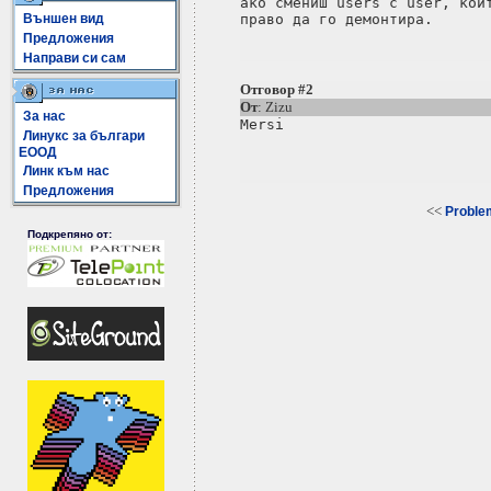
ако смениш users с user, койт
Външен вид
Предложения
Направи си сам
Отговор #2
От
: Zizu
За нас
Mersi

Линукс за българи
ЕООД
Линк към нас
Предложения
<<
Problem
Подкрепяно от: