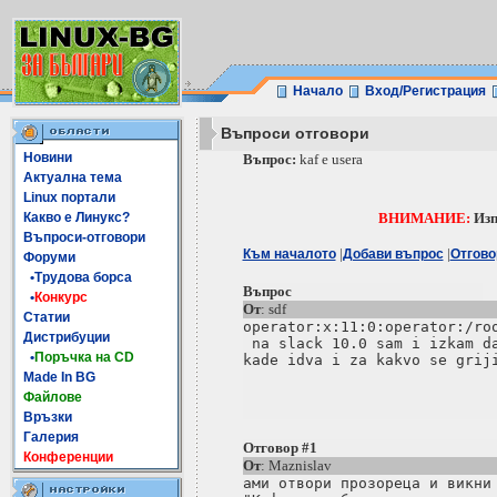
Начало
Вход/Регистрация
Въпроси отговори
Новини
Въпрос:
kaf e usera
Актуална тема
Linux портали
Какво е Линукс?
ВНИМАНИЕ:
Изп
Въпроси-отговори
|
|
Към началото
Добави въпрос
Отгово
Форуми
•Трудова борса
Въпрос
•
Конкурс
От
: sdf
Статии
operator:x:11:0:operator:/roo
Дистрибуции
 na slack 10.0 sam i izkam da
•
Поръчка на CD
kade idva i za kakvo se griji
Made In BG
Файлове
Връзки
Галерия
Отговор #1
Конференции
От
: Maznislav
ами отвори прозореца и викни 