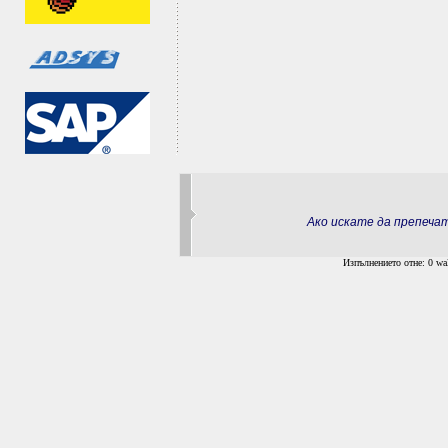
Ако искате да препеч
Изпълнението отне: 0 wal