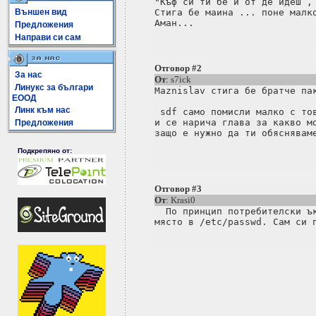
"Къф си ти бе и от де идеш , 
Външен вид
Стига бе маина ... поне малко
Предложения
Направи си сам
Отговор #2
За нас
От
: s7ick
Линукс за българи
Maznislav стига бе братче пак
ЕООД
Линк към нас
 sdf само помисли малко с тов
и се нарича глава за какво мо
Предложения
защо е нужно да ти обясняваме
Подкрепяно от:
Отговор #3
От
: Krasi0
  По принцип потребителски ък