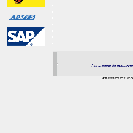
Ако искате да препеч
Изпълнението отне: 0 wal