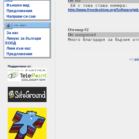
От
: foo
Външен вид
http://www.freedesktop.org/Software/gtk.
Предложения
Направи си сам
Отговор #2
За нас
От
: unregistered
Линукс за българи
ЕООД
Линк към нас
Предложения
<<
от
Подкрепяно от: