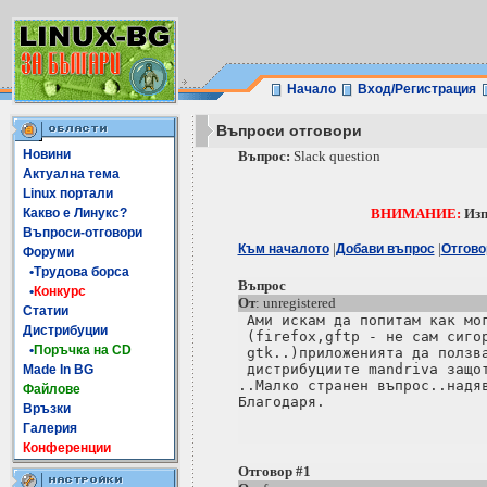
Начало
Вход/Регистрация
Въпроси отговори
Новини
Въпрос:
Slack question
Актуална тема
Linux портали
Какво е Линукс?
ВНИМАНИЕ:
Изп
Въпроси-отговори
|
|
Към началото
Добави въпрос
Отгово
Форуми
•Трудова борса
Въпрос
•
Конкурс
От
: unregistered
Статии
 Ами искам да попитам как мог
Дистрибуции
 (firefox,gftp - не сам сигор
•
Поръчка на CD
 gtk..)приложенията да ползва
 дистрибуциите mandriva защот
Made In BG
..Малко странен въпрос..надяв
Файлове
Връзки
Галерия
Конференции
Отговор #1