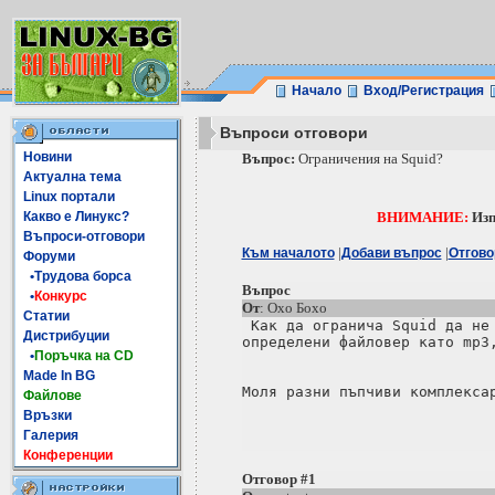
Начало
Вход/Регистрация
Въпроси отговори
Новини
Въпрос:
Ограничения на Squid?
Актуална тема
Linux портали
Какво е Линукс?
ВНИМАНИЕ:
Изп
Въпроси-отговори
|
|
Към началото
Добави въпрос
Отгово
Форуми
•Трудова борса
Въпрос
•
Конкурс
От
: Охо Бохо
Статии
 Как да огранича Squid да не 
Дистрибуции
определени файловер като mp3,
•
Поръчка на CD
Made In BG
Моля разни пъпчиви комплексар
Файлове
Връзки
Галерия
Конференции
Отговор #1