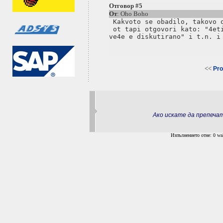
Отговор #5
От
: Oho Boho
 Kakvoto se obadilo, takovo o
 ot tapi otgovori kato: "4eti
<<
Pro
Ако искате да препеч
Изпълнението отне: 0 wal