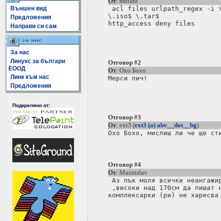
От
: mutant
Външен вид
 acl files urlpath_regex -i \
\.iso$ \.tar$ 

Предложения
http_access deny files

Направи си сам
За нас
Линукс за българи
Отговор #2
ЕООД
От
: Охо Бохо
Линк към нас
Мерси пич!

Предложения
Подкрепяно от:
Отговор #3
От
: ext3 (
ext3 (a) abv__dot__bg
)
Отговор #4
От
: Maznislav
 Аз пък моля всички неангажир
 ,високи над 170см да пишат н