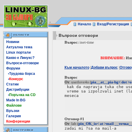
Начало
Вход/Регистрация
Въпроси отговори
Новини
Въпрос:
inet-time
Актуална тема
Linux портали
Какво е Линукс?
ВНИМАНИЕ:
Изп
Въпроси-отговори
|
|
Към началото
Добави въпрос
Отгово
Форуми
•Трудова борса
Въпрос
•
Конкурс
От
: userlove4o (
pia__at__pia-bg< dot >o
Статии
 kak da napravja tuka che use
Дистрибуции
 vreme sa izpolzvali inet (la
•
Поръчка на CD
meseca

Made In BG
Файлове
Връзки
Галерия
Отговор #1
Конференции
От
: lab (
pin_OK_io< at >mail __точка__
zadai mi ?sa na mail-a
