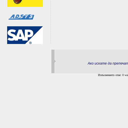
Ако искате да препеч
Изпълнението отне: 0 wal