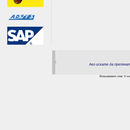
Ако искате да препеч
Изпълнението отне: 0 wal