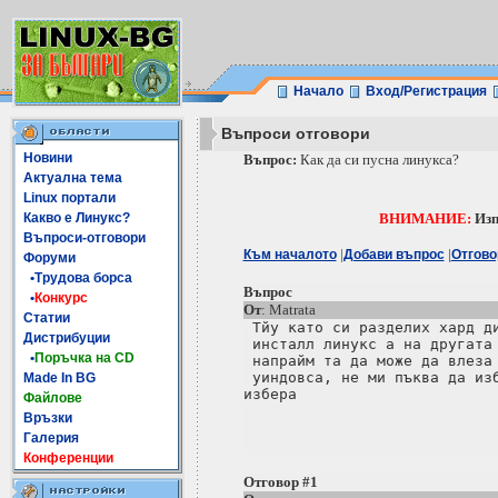
Начало
Вход/Регистрация
Въпроси отговори
Новини
Въпрос:
Как да си пусна линукса?
Актуална тема
Linux портали
Какво е Линукс?
ВНИМАНИЕ:
Изп
Въпроси-отговори
|
|
Към началото
Добави въпрос
Отгово
Форуми
•Трудова борса
Въпрос
•
Конкурс
От
: Matrata
Статии
 Тйу като си разделих хард ди
Дистрибуции
 инсталл линукс а на другата 
•
Поръчка на CD
 напрайм та да може да влеза 
 уиндовса, не ми пъква да изб
Made In BG
избера

Файлове
Връзки
Галерия
Конференции
Отговор #1