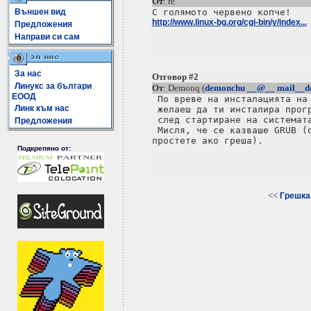
От
: re
Външен вид
http://www.linux-bg.org/cgi-bin/y/index...
Предложения
Направи си сам
За нас
Отговор #2
Линукс за българи
От
: Demonq (
demonchu __@__ mail__d
ЕООД
 По вреве на инсталацията на 
Линк към нас
 желаеш да ти инсталира прогр
 след стартиране на системата
Предложения
 Мисля, че се казваше GRUB (о
простете ако греша).

Подкрепяно от:
<<
Грешка 