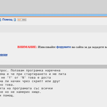
Помощ
ВНИМАНИЕ:
Използвайте
на сайта за дa зададете 
форумите
овори
прос. Ползвам програмка наречена

ема е че при стартирането и ме пита

 не 'Y' or 'N' това е доста

ма ли начин чрез скрипт или друг

о това.

ята на програмата със всички

не но не намерих нищо.

 помощ.
