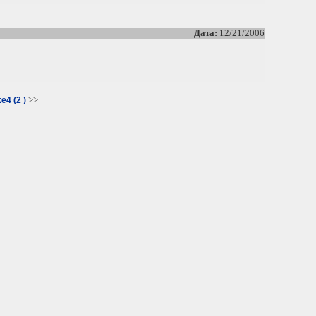
Дата:
12/21/2006
>>
e4 (2 )