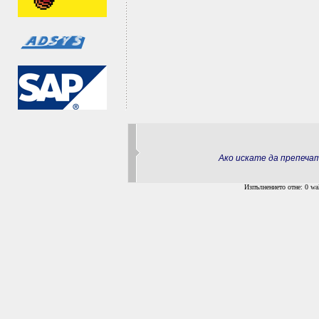
Ако искате да препеч
Изпълнението отне: 0 wal