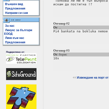
 Толкова ли ми е тъп въпроса 
Външен вид
искам да постигна !?

Предложения
Направи си сам
Отговор #2
За нас
От
: ...
Линукс за българи
Pi4 bankata na bokluka nemoe 
ЕООД
Линк към нас
Предложения
Отговор #3
Подкрепяно от:
От
: борис
10х

<<
Извеждане на порт от