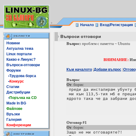
Начало
Вход/Регистрация
Въпроси отговори
Новини
Въпрос:
проблем с паметта ~ Ubuntu
Актуална тема
Linux портали
Какво е Линукс?
ВНИМАНИЕ:
Изп
Въпроси-отговори
|
|
Към началото
Добави въпрос
Отгово
Форуми
•Трудова борса
Въпрос
•
Конкурс
От
: борис
Статии
 преди да инсталирам убунту 6
Дистрибуции
 ми към 113,5-тия мб е прецак
•
Поръчка на CD
ядрото така че да забрани дос
Made In BG
Файлове
Връзки
Галерия
Отговор #1
Конференции
От
: борис
Защо не ми отговаряте?!
