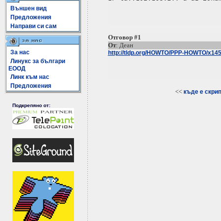
Външен вид
Предложения
Направи си сам
Отговор #1
От
: Деан
За нас
http://tldp.org/HOWTO/PPP-HOWTO/x1455
Линукс за българи
ЕООД
Линк към нас
Предложения
<<
къде е скрипт
Подкрепяно от: