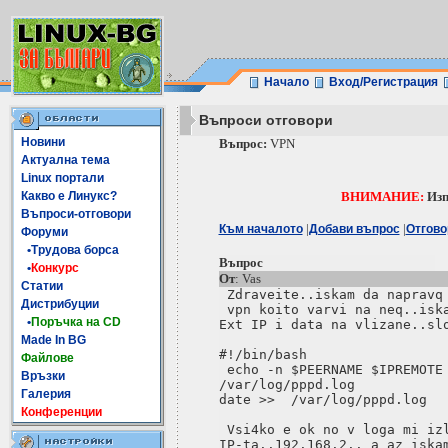
Начало
Вход/Регистрация
Въпроси отговори
Новини
Въпрос:
VPN
Актуална тема
Linux портали
Какво е Линукс?
ВНИМАНИЕ:
Изп
Въпроси-отговори
|
|
Към началото
Добави въпрос
Отгово
Форуми
•Трудова борса
Въпрос
•
Конкурс
От
: Vas
Статии
 Zdraveite..iskam da napravq 
Дистрибуции
 vpn koito varvi na neq..iska
•
Поръчка на CD
Ext IP i data na vlizane..slo
Made In BG
#!/bin/bash

Файлове
 echo -n $PEERNAME $IPREMOTE 
Връзки
/var/log/pppd.log

Галерия
date >>  /var/log/pppd.log

Конференции
 Vsi4ko e ok no v loga mi izl
IP-ta..192.168.2.. a az iskam