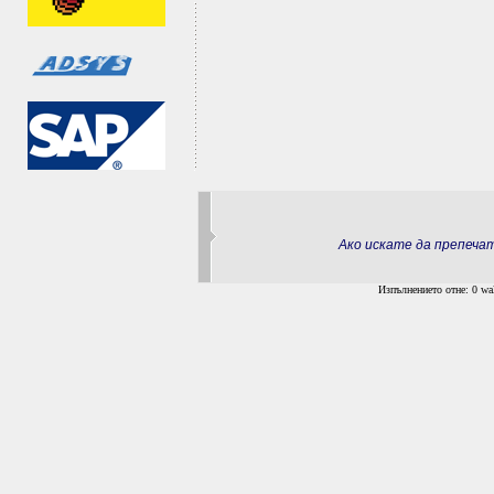
Ако искате да препеч
Изпълнението отне: 0 wal