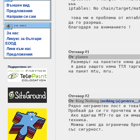
ььь

Външен вид
iptables: No chain/target/mat
Предложения
Направи си сам
 това ми е проблема от иптабл
да го разреша.

благодаря за вниманието !

За нас
Линукс за българи
ЕООД
Линк към нас
Отговор #1
Предложения
От
: plamen
 Размерът на пакетите няма да
 я дава защото няма ТТЛ тарге
Подкрепяно от:
на пакет mtu, mru.

Отговор #2
От
: King Nothing (
nothing (a) pestera__
Рядко неграмотен пост е това!
Пробвай да си го прочетеш и в
 Ако вдигаш МТУ-то ще си имаш
техника.

 Можеш само да ограничиш броя
със сигурност.
