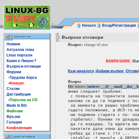
Начало
Вход/Регистрация
Въпроси отговори
Новини
Въпрос:
change ttl size
Актуална тема
Linux портали
Какво е Линукс?
ВНИМАНИЕ:
Изп
Въпроси-отговори
|
|
Към началото
Добави въпрос
Отгово
Форуми
•Трудова борса
Въпрос
•
Конкурс
От
: mitrev (
mitrev __@__ mail__dot__b
Статии
имам следният проблем:

Дистрибуции
 с появата на торентите заявк
•
Поръчка на CD
наложи се да ги подменя с по-
 за момента си реших проблема
Made In BG
същото положение, а ИСП-то ми
Файлове
 ми подмени старите с по- нов
Връзки
 /орбител/. Понеже те докарва
Галерия
 да го извърша. Та идеята ми 
Конференции
 пакетите дали няма да намале
трябва да стане с ттл ...

 iptables -t mangle -A PREROU