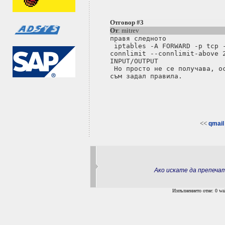
Отговор #3
От
: mitrev
правя следното

 iptables -A FORWARD -p tcp -
connlimit --connlimit-above 2
INPUT/OUTPUT

 Но просто не се получава, ос
съм задал правила.

<<
qmail 
Ако искате да препеч
Изпълнението отне: 0 wal