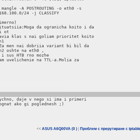
 mangle -A POSTROUTING -o eth0 -s

168.100.0/24 -j CLASSIFY

merno)

ituatsiia:Moga da ogranicha koito i da

 ot 

avia klas s nai goliam prioritet koito

1

Za men nai dobriia variant bi bil da

2 oshte na eth0 ,

i sus HTB rno mozhe

am uvelichenie na TTL-a.Molia za

ychno, daje v nego si ima i primeri

ognat ako gi poglednesh ;)

<<
|
ASUS A6Q00VA (0 )
Проблем с прерутиране с iptable