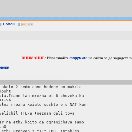
Помощ
ВНИМАНИЕ:
Използвайте
на сайта за дa зададете 
форумите
овори
 okolo 2 sedmichno hodene po mukite

osht.

ata.Imame lan mrezha ot 6 choveka.Na

T-va 

alna mrezha koiato sushto e s NAT kum

velichil TTL-a (neznam dali tova

er na eth2 koito da ogranichava samo

h0

 eth1.Probvah s "TC",CBQ, iptables 
