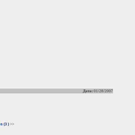
Дата:
01/28/2007
>>
s (3 )