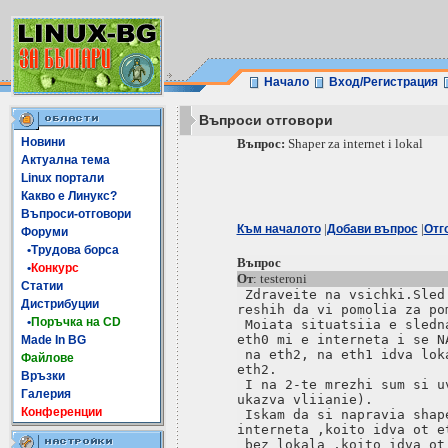
Начало
Вход/Регистрация
Въпроси отговори
Новини
Въпрос:
Shaper za internet i lokal
Актуална тема
Linux портали
Какво е Линукс?
Въпроси-отговори
|
|
Към началото
Добави въпрос
Отг
Форуми
•Трудова борса
Въпрос
•
Конкурс
От
: testeroni
Статии
 Zdraveite na vsichki.Sled
Дистрибуции
reshih da vi pomolia za pom
•
Поръчка на CD
 Moiata situatsiia e sledn
eth0 mi e interneta i se NA
Made In BG
 na eth2, na eth1 idva lok
Файлове
eth2.

Връзки
 I na 2-te mrezhi sum si u
Галерия
ukazva vliianie).

Конференции
 Iskam da si napravia shap
interneta ,koito idva ot et
 bez lokala ,koito idva ot