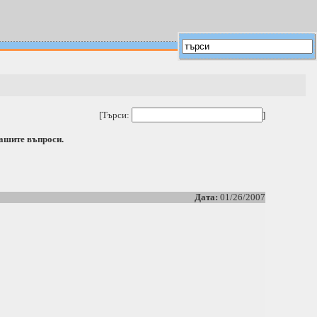
[Търси:
]
вашите въпроси.
Дата:
01/26/2007