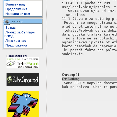
i CLASSIFY pacha na POM.

Външен вид
usr/local/sbin/iptables -t
Предложения
  195.149.248.0/24 -d 192.
Направи си сам
--set-class

11:1 (tova e za data bg pri
 Poluchi se mnogo strana s
e adres ot internet no ne i
За нас
 lokala.Probvah da si dobi
Линукс за българи
da propuska trafika kum eth
ЕООД
 ,no i tova ne se poluchi.
Линк към нас
ogranichavam ip-tata ot eth
Предложения
koeto nemozhah da napravia 
 bi poradi fakta che polzv
sudeistvie.

Подкрепяно от:
Отговор #1
От
: Nothing
 Samo CBQ e napylno dostat
kak se polzva. Shte ti pom