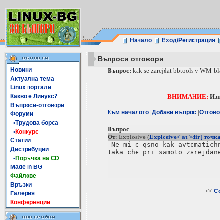
Начало
Вход/Регистрация
Въпроси отговори
Новини
Въпрос:
kak se zarejdat bbtools v WM-b
Актуална тема
Linux портали
Какво е Линукс?
ВНИМАНИЕ:
Изп
Въпроси-отговори
|
|
Към началото
Добави въпрос
Отгово
Форуми
•Трудова борса
Въпрос
•
Конкурс
От
: Explosive (
Explosive< at >dir[ точка
Статии
 Ne mi e qsno kak avtomatichn
Дистрибуции
taka che pri samoto zarejdane
•
Поръчка на CD
Made In BG
Файлове
Връзки
<<
Co
Галерия
Конференции