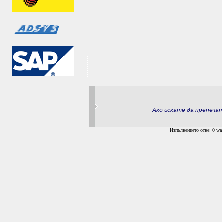
Ако искате да препеч
Изпълнението отне: 0 wal