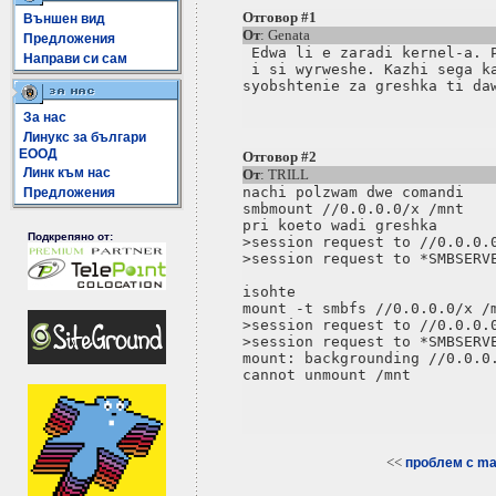
Отговор #1
Външен вид
От
: Genata
Предложения
 Edwa li e zaradi kernel-a. P
Направи си сам
 i si wyrweshe. Kazhi sega ka
За нас
Линукс за българи
ЕООД
Отговор #2
Линк към нас
От
: TRILL
nachi polzwam dwe comandi

Предложения
smbmount //0.0.0.0/x /mnt

pri koeto wadi greshka

Подкрепяно от:
>session request to //0.0.0.0
>session request to *SMBSERVE
isohte

mount -t smbfs //0.0.0.0/x /m
>session request to //0.0.0.0
>session request to *SMBSERVE
mount: backgrounding //0.0.0.
cannot unmount /mnt

<<
проблем с mak