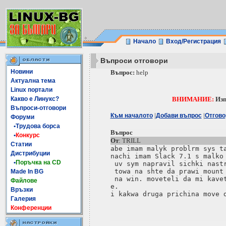
Начало
Вход/Регистрация
Въпроси отговори
Новини
Въпрос:
help
Актуална тема
Linux портали
Какво е Линукс?
ВНИМАНИЕ:
Изп
Въпроси-отговори
|
|
Към началото
Добави въпрос
Отгово
Форуми
•Трудова борса
Въпрос
•
Конкурс
От
: TRILL
Статии
abe imam malyk problrm sys ta
Дистрибуции
nachi imam Slack 7.1 s malko 
•
Поръчка на CD
 uv sym napravil sichki nastr
 towa na shte da prawi mount 
Made In BG
 na win. moveteli da mi kavet
Файлове
e.

Връзки
i kakwa druga prichina move d
Галерия
Конференции