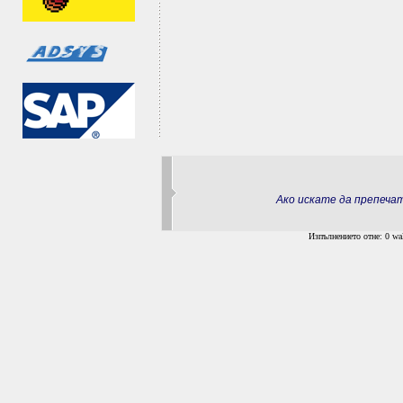
Ако искате да препеч
Изпълнението отне: 0 wal