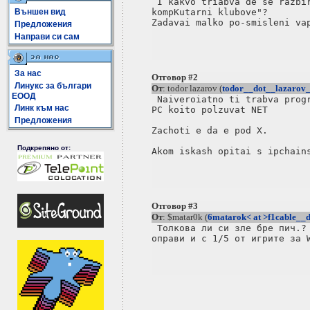
 I kakvo triabva de se razbir
Външен вид
kompKutarni klubove"?

Zadavai malko po-smisleni vap
Предложения
Направи си сам
За нас
Отговор #2
Линукс за българи
От
: todor lazarov (
todor__dot__lazarov
ЕООД
 Naiveroiatno ti trabva progr
Линк към нас
PC koito polzuvat NET

Предложения
Zachoti e da e pod X.

Подкрепяно от:
Akom iskash opitai s ipchains
Отговор #3
От
: $matar0k (
6matarok< at >f1cable__d
 Толкова ли си зле бре пич.? 
оправи и с 1/5 от игрите за W