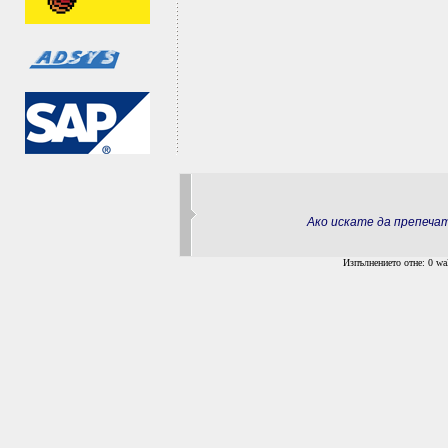
Ако искате да препеч
Изпълнението отне: 0 wal