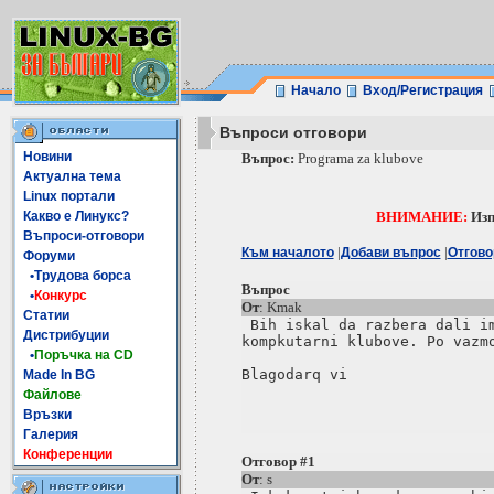
Начало
Вход/Регистрация
Въпроси отговори
Новини
Въпрос:
Programa za klubove
Актуална тема
Linux портали
Какво е Линукс?
ВНИМАНИЕ:
Изп
Въпроси-отговори
|
|
Към началото
Добави въпрос
Отгово
Форуми
•Трудова борса
Въпрос
•
Конкурс
От
: Kmak
Статии
 Bih iskal da razbera dali im
Дистрибуции
kompkutarni klubove. Po vazmo
•
Поръчка на CD
Blagodarq vi

Made In BG
Файлове
Връзки
Галерия
Конференции
Отговор #1
От
: s