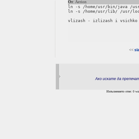
От
: Aerion
ln -s /home/usr/bin/java /usr
ln -s /home/usr/lib/ /usr/loc
vlizash - izlizash i vsichko 
<<
sl
Ако искате да препеч
Изпълнението отне: 0 wal