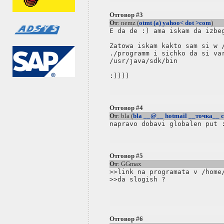
Отговор #3
От
: nemz (
otmt (a) yahoo< dot >com
)
E da de :) ama iskam da izbeg
Zatowa iskam kakto sam si w /
./programm i sichko da si var
/usr/java/sdk/bin

Отговор #4
От
: bla (
bla __@__ hotmail __точка__ 
Отговор #5
От
: GGmax
>>link na programata v /home/
>>da slogish ?

Отговор #6