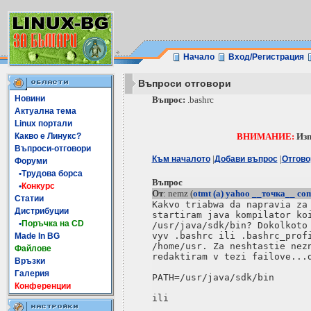
Начало
Вход/Регистрация
Въпроси отговори
Новини
Въпрос:
.bashrc
Актуална тема
Linux портали
Какво е Линукс?
ВНИМАНИЕ:
Изп
Въпроси-отговори
|
|
Към началото
Добави въпрос
Отгово
Форуми
•Трудова борса
Въпрос
•
Конкурс
От
: nemz (
otmt (a) yahoo __точка__ co
Статии
Kakvo triabwa da napravia za 
Дистрибуции
startiram java kompilator koi
•
Поръчка на CD
/usr/java/sdk/bin? Dokolkoto 
vyv .bashrc ili .bashrc_profi
Made In BG
/home/usr. Za neshtastie nezn
Файлове
redaktiram v tezi failove...d
Връзки
Галерия
PATH=/usr/java/sdk/bin

Конференции
ili
