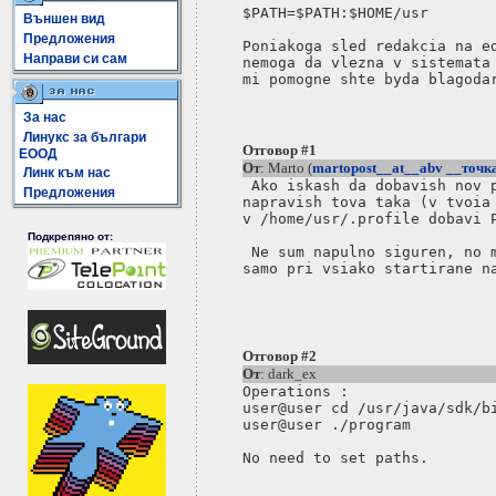
$PATH=$PATH:$HOME/usr

Външен вид
Предложения
Poniakoga sled redakcia na ed
Направи си сам
nemoga da vlezna v sistemata 
За нас
Линукс за българи
Отговор #1
ЕООД
От
: Marto (
martopost__at__abv __точк
Линк към нас
 Ako iskash da dobavish nov p
Предложения
napravish tova taka (v tvoia 
v /home/usr/.profile dobavi P
Подкрепяно от:
 Ne sum napulno siguren, no m
samo pri vsiako startirane na
Отговор #2
От
: dark_ex
Operations :

user@user cd /usr/java/sdk/bi
user@user ./program
