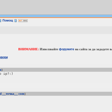
Помощ
ВНИМАНИЕ:
Използвайте
на сайта за дa зададете 
форумите
овори
m
)
nd __точка__ com
)