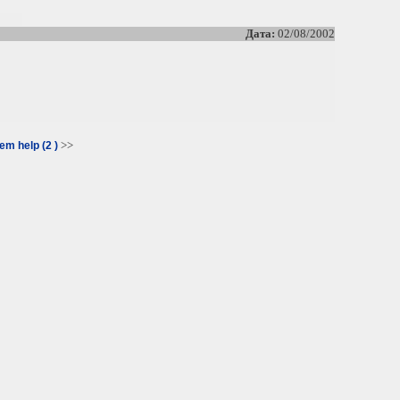
Дата:
02/08/2002
>>
m help (2 )