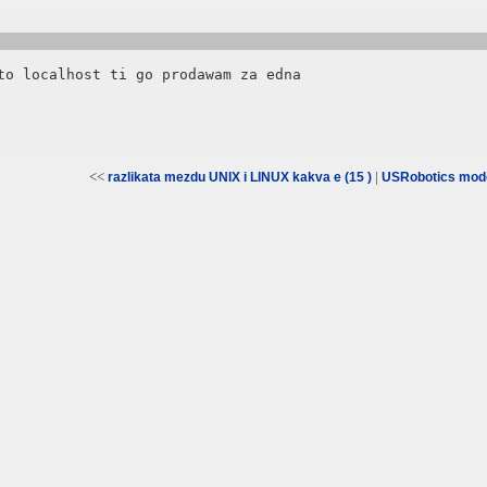
to localhost ti go prodawam za edna

<<
|
razlikata mezdu UNIX i LINUX kakva e (15 )
USRobotics mode