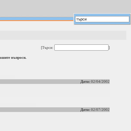
[Търси:
]
вашите въпроси.
Дата:
02/04/2002
Дата:
02/07/2002