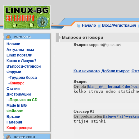
Начало
Вход/Регистрация
Въпроси отговори
Новини
Въпрос:
support@spnet.net
Актуална тема
Linux портали
Какво е Линукс?
Въпроси-отговори
|
|
Към началото
Добави въпрос
Отг
Форуми
•Трудова борса
Въпрос
•
Конкурс
От
: bla (
bla __@__ hotmail< dot >co
Статии
Дистрибуции
•
Поръчка на CD
Made In BG
Файлове
Отговор #1
От
: podozritelen (
labavo< at >weeke
Връзки
trijse stinki

Галерия
Конференции