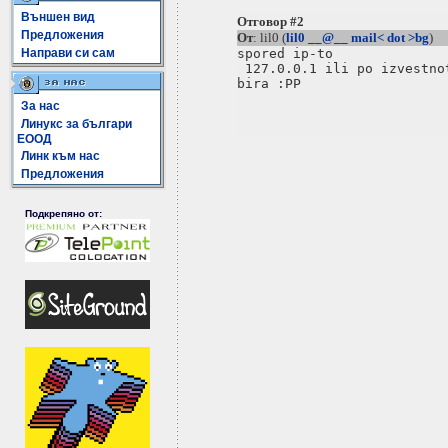
Външен вид
Отговор #2
Предложения
От
: lil0 (
lil0 __@__ mail< dot >bg
)
Направи си сам
spored ip-to 

 127.0.0.1 ili po izvestno
bira :PP

За нас
Линукс за българи
ЕООД
Линк към нас
Предложения
Подкрепяно от: