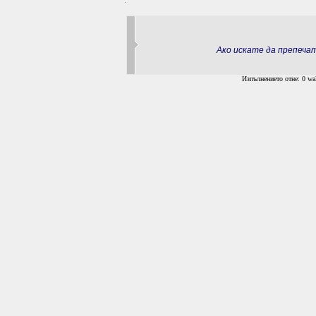
Ако искате да препеч
Изпълнението отне: 0 wal