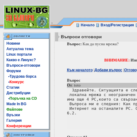
Начало
Вход/Регистрация
Въпроси отговори
Новини
Въпрос:
Как да пусна мрежа?
Актуална тема
Linux портали
Какво е Линукс?
ВНИМАНИЕ:
Изп
Въпроси-отговори
|
|
Към началото
Добави въпрос
Отгово
Форуми
•Трудова борса
Въпрос
•
Конкурс
От
: toto
Статии
  Здравейте. Ситуацията е сле
Дистрибуции
 локална мрежа с неограничен 
•
Поръчка на CD
има още 4 РС,които са свързан
 Въпроса ми е следния: Как пр
Made In BG
 Интернет на останалите РС. С
Файлове
6.2.

Връзки
Галерия
Конференции