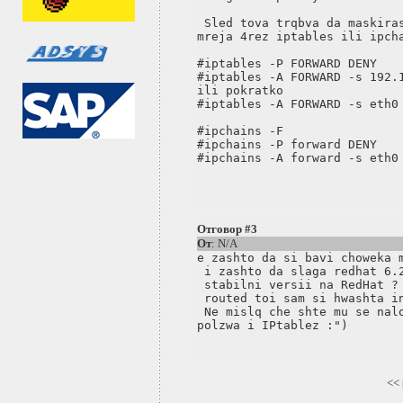
 Sled tova trqbva da maskiras
mreja 4rez iptables ili ipcha
#iptables -P FORWARD DENY

#iptables -A FORWARD -s 192.1
ili pokratko

#iptables -A FORWARD -s eth0 
#ipchains -F 

#ipchains -P forward DENY

#ipchains -A forward -s eth0 
Отговор #3
От
: N/A
e zashto da si bavi choweka m
 i zashto da slaga redhat 6.2
 stabilni versii na RedHat ? 
 routed toi sam si hwashta in
 Ne mislq che shte mu se nalo
<<