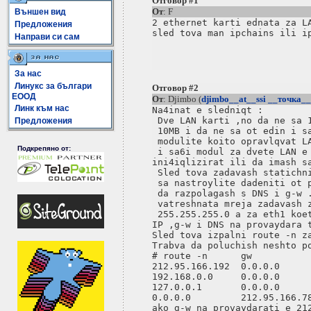
Отговор #1
От
: F
Външен вид
2 ethernet karti ednata za LA
Предложения
sled tova man ipchains ili ip
Направи си сам
За нас
Линукс за българи
Отговор #2
ЕООД
От
: Djimbo (
djimbo__at__ssi __точка__
Линк към нас
Na4inat e sledniqt :

 Dve LAN karti ,no da ne sa 1
Предложения
 10MB i da ne sa ot edin i sa
 modulite koito opravlqvat LA
Подкрепяно от:
 i sa6i modul za dvete LAN e 
ini4iqlizirat ili da imash sa
 Sled tova zadavash statichni
 sa nastroylite dadeniti ot p
 da razpolagash s DNS i g-w .
 vatreshnata mreja zadavash z
 255.255.255.0 a za eth1 koet
IP ,g-w i DNS na provaydara t
Sled tova izpalni route -n za
Trabva da poluchish neshto po
# route -n      gw 

212.95.166.192  0.0.0.0 

192.168.0.0     0.0.0.0

127.0.0.1       0.0.0.0

0.0.0.0         212.95.166.78
ako g-w na provaydarati e 212