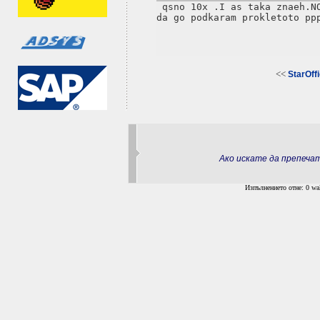
 qsno 10x .I as taka znaeh.NO
da go podkaram prokletoto ppp
<<
StarOffi
Ако искате да препеч
Изпълнението отне: 0 wal