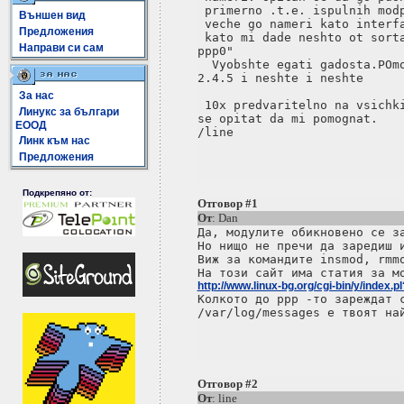
 primerno .t.e. ispulnih modp
Външен вид
 veche go nameri kato interfa
Предложения
 kato mi dade neshto ot sorta
Направи си сам
ppp0"

  Vyobshte egati gadosta.POmo
2.4.5 i neshte i neshte

За нас
 10x predvaritelno na vsichki
Линукс за българи
se opitat da mi pomognat.

ЕООД
/line

Линк към нас
Предложения
Подкрепяно от:
Отговор #1
От
: Dan
Да, модулите обикновено се за
Но нищо не пречи да заредиш и
Виж за командите insmod, rmmo
http://www.linux-bg.org/cgi-bin/y/inde

Колкото до ppp -то зареждат 
/var/log/messages е твоят най
Отговор #2
От
: line