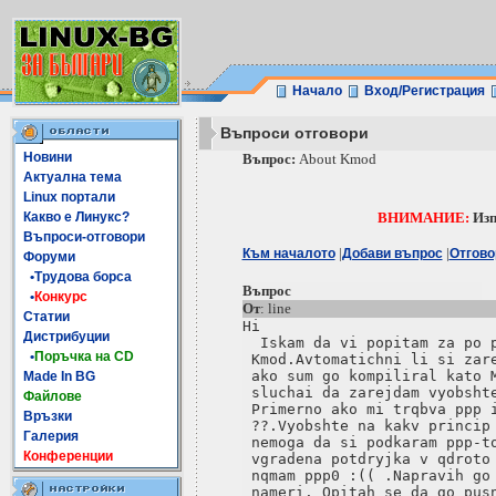
Начало
Вход/Регистрация
Въпроси отговори
Новини
Въпрос:
About Kmod
Актуална тема
Linux портали
Какво е Линукс?
ВНИМАНИЕ:
Изп
Въпроси-отговори
|
|
Към началото
Добави въпрос
Отгово
Форуми
•Трудова борса
Въпрос
•
Конкурс
От
: line
Статии
Hi 

Дистрибуции
  Iskam da vi popitam za po p
•
Поръчка на CD
 Kmod.Avtomatichni li si zare
 ako sum go kompiliral kato M
Made In BG
 sluchai da zarejdam vyobshte
Файлове
 Primerno ako mi trqbva ppp i
Връзки
 ??.Vyobshte na kakv princip 
Галерия
 nemoga da si podkaram ppp-to
Конференции
 vgradena potdryjka v qdroto 
 nqmam ppp0 :(( .Napravih go 
 nameri. Opitah se da go pusn